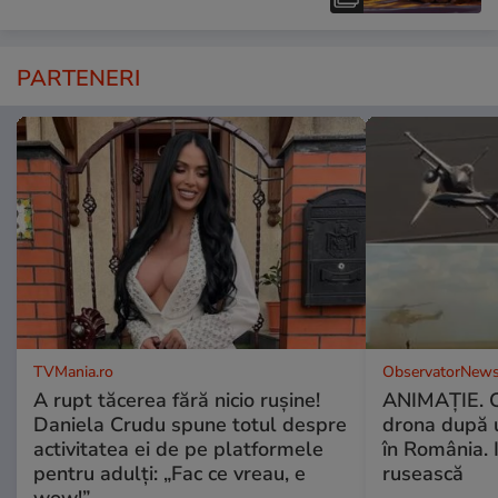
PARTENERI
TVMania.ro
ObservatorNews
A rupt tăcerea fără nicio rușine!
ANIMAŢIE. C
Daniela Crudu spune totul despre
drona după 
activitatea ei de pe platformele
în România. In
pentru adulți: „Fac ce vreau, e
rusească
wow!”