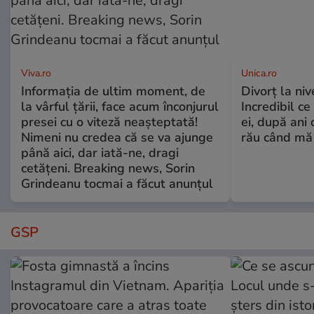
Viva.ro
Unica.ro
Informația de ultim moment, de
Divorț la nive
la vârful țării, face acum înconjurul
Incredibil ce
presei cu o viteză neașteptată!
ei, după ani 
Nimeni nu credea că se va ajunge
rău când mă
până aici, dar iată-ne, dragi
cetățeni. Breaking news, Sorin
Grindeanu tocmai a făcut anunțul
GSP