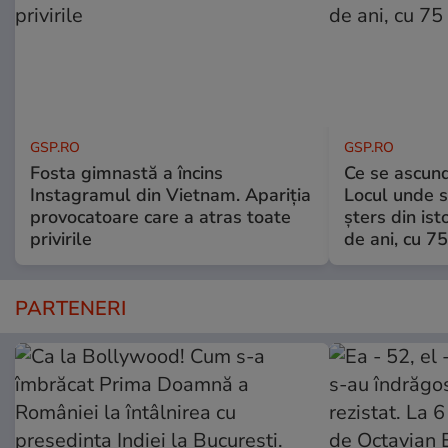
GSP.RO
GSP.RO
Fosta gimnastă a încins
Ce se ascund
Instagramul din Vietnam. Apariția
Locul unde s-
provocatoare care a atras toate
șters din ist
privirile
de ani, cu 7
PARTENERI