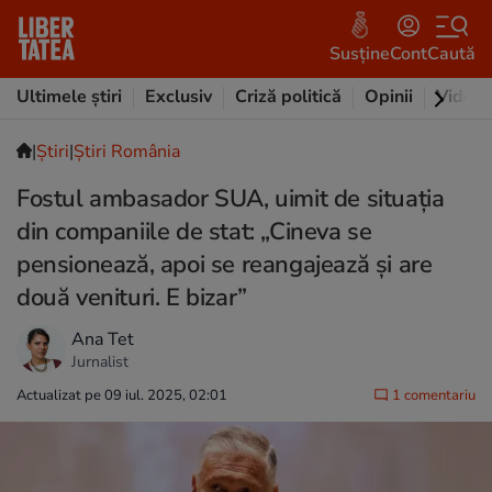
Susține
Cont
Caută
Ultimele știri
Exclusiv
Criză politică
Opinii
Video
|
Ştiri
|
Știri România
Fostul ambasador SUA, uimit de situația
din companiile de stat: „Cineva se
pensionează, apoi se reangajează și are
două venituri. E bizar”
Ana Tet
Jurnalist
Actualizat pe 09 iul. 2025, 02:01
1 comentariu