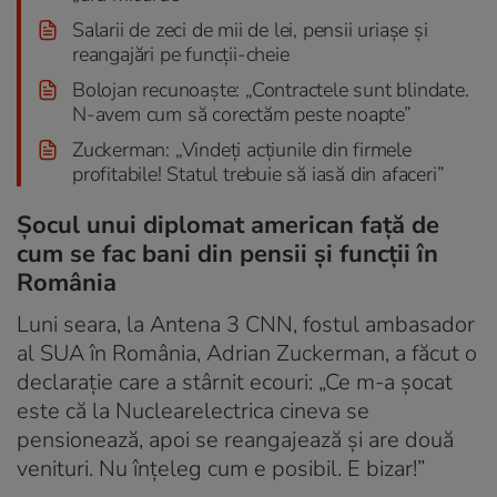
Salarii de zeci de mii de lei, pensii uriașe și
reangajări pe funcții-cheie
Bolojan recunoaște: „Contractele sunt blindate.
N-avem cum să corectăm peste noapte”
Zuckerman: „Vindeți acțiunile din firmele
profitabile! Statul trebuie să iasă din afaceri”
Șocul unui diplomat american față de
cum se fac bani din pensii și funcții în
România
Luni seara, la Antena 3 CNN, fostul ambasador
al SUA în România, Adrian Zuckerman, a făcut o
declarație care a stârnit ecouri: „Ce m-a șocat
este că la Nuclearelectrica cineva se
pensionează, apoi se reangajează și are două
venituri. Nu înțeleg cum e posibil. E bizar!”