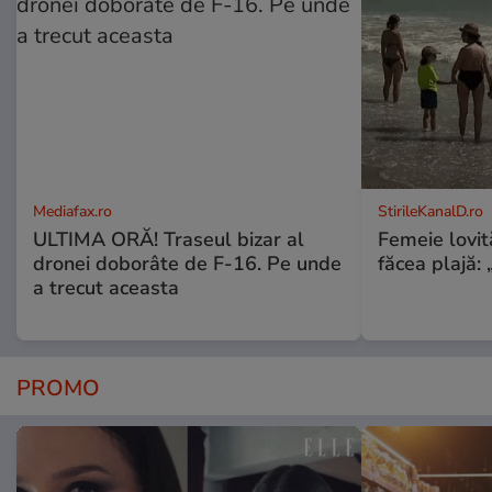
Mediafax.ro
StirileKanalD.ro
ULTIMA ORĂ! Traseul bizar al
Femeie lovit
dronei doborâte de F-16. Pe unde
făcea plajă: „
a trecut aceasta
PROMO