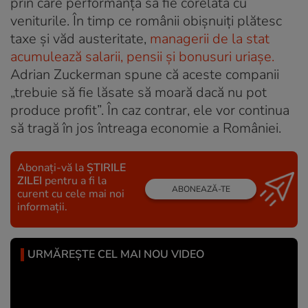
prin care performanța să fie corelată cu
veniturile. În timp ce românii obișnuiți plătesc
taxe și văd austeritate,
managerii de la stat
acumulează salarii, pensii și bonusuri uriașe.
Adrian Zuckerman spune că aceste companii
„trebuie să fie lăsate să moară dacă nu pot
produce profit”. În caz contrar, ele vor continua
să tragă în jos întreaga economie a României.
Abonați-vă la
ȘTIRILE
ZILEI
pentru a fi la
ABONEAZĂ-TE
curent cu cele mai noi
informații.
URMĂREȘTE CEL MAI NOU VIDEO