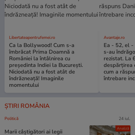
Libertateapentrufemei.ro
Avantaje.ro
Ca la Bollywood! Cum s-a
Ea - 52, el 
îmbrăcat Prima Doamnă a
s-au îndrăgos
României la întâlnirea cu
rezistat. La 
președinta Indiei la București.
despărțirea 
Niciodată nu a fost atât de
cum a răspu
îndrăzneață! Imaginile
întrebare i
momentului
ȘTIRI ROMÂNIA
Politică
24 iul.
Analiză
Marii câștigători ai legii