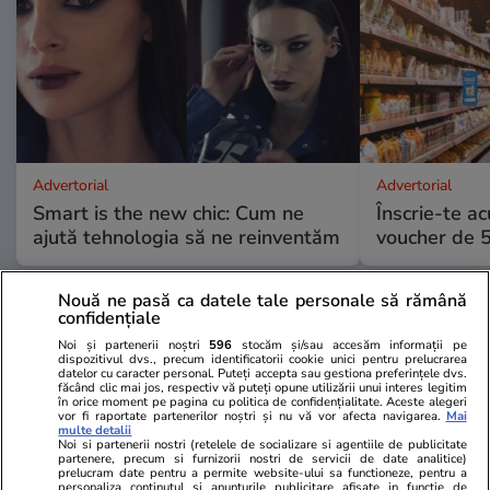
Advertorial
Advertorial
Smart is the new chic: Cum ne
Înscrie-te ac
ajută tehnologia să ne reinventăm
voucher de 5
Nouă ne pasă ca datele tale personale să rămână
PARTENERI
confidențiale
Noi și partenerii noștri
596
stocăm și/sau accesăm informații pe
dispozitivul dvs., precum identificatorii cookie unici pentru prelucrarea
datelor cu caracter personal. Puteți accepta sau gestiona preferințele dvs.
făcând clic mai jos, respectiv vă puteți opune utilizării unui interes legitim
în orice moment pe pagina cu politica de confidențialitate. Aceste alegeri
vor fi raportate partenerilor noștri și nu vă vor afecta navigarea.
Mai
multe detalii
Noi si partenerii nostri (retelele de socializare si agentiile de publicitate
partenere, precum si furnizorii nostri de servicii de date analitice)
prelucram date pentru a permite website-ului sa functioneze, pentru a
personaliza continutul si anunturile publicitare afisate in functie de