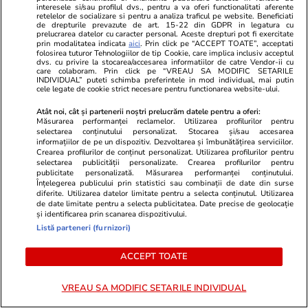
interesele si/sau profilul dvs., pentru a va oferi functionalitati aferente
retelelor de socializare si pentru a analiza traficul pe website. Beneficiati
de drepturile prevazute de art. 15-22 din GDPR in legatura cu
prelucrarea datelor cu caracter personal. Aceste drepturi pot fi exercitate
prin modalitatea indicata
aici
. Prin click pe “ACCEPT TOATE”, acceptati
folosirea tuturor Tehnologiilor de tip Cookie, care implica inclusiv acceptul
dvs. cu privire la stocarea/accesarea informatiilor de catre Vendor-ii cu
Wowbiz.ro
Redactia.ro
care colaboram. Prin click pe “VREAU SA MODIFIC SETARILE
INDIVIDUAL” puteti schimba preferintele in mod individual, mai putin
Dragostea plutește la propriu pe
Universul le
cele legate de cookie strict necesare pentru functionarea website-ului.
litoral! Doi îndrăgostiți au
bucurie până
Atât noi, cât și partenerii noștri prelucrăm datele pentru a oferi:
transformat marea într-o scenă
care au part
Măsurarea performanței reclamelor. Utilizarea profilurilor pentru
de film romantic. Turiștii prezenți
selectarea conținutului personalizat. Stocarea și/sau accesarea
informațiilor de pe un dispozitiv. Dezvoltarea și îmbunătățirea serviciilor.
s-au uitat de două ori
Crearea profilurilor de conținut personalizat. Utilizarea profilurilor pentru
selectarea publicității personalizate. Crearea profilurilor pentru
publicitate personalizată. Măsurarea performanței conținutului.
Înțelegerea publicului prin statistici sau combinații de date din surse
POLITIC
diferite. Utilizarea datelor limitate pentru a selecta conținutul. Utilizarea
de date limitate pentru a selecta publicitatea. Date precise de geolocație
și identificarea prin scanarea dispozitivului.
Politică
24 iul.
Listă parteneri (furnizori)
Analiză
Marii câștigători ai legii
ACCEPT TOATE
salarizării unitare:
parlamentarii. Lefuri mărite în
VREAU SA MODIFIC SETARILE INDIVIDUAL
următorii ani cu sume cuprinse