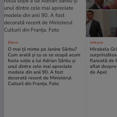
Elle.ro
Unica.ro
O mai ții minte pe Janine Sârbu?
Mirabela Gră
Cum arată și cu ce se ocupă acum
surprinzătoar
fosta soție a lui Adrian Sârbu și
flancată de 
unul dintre cele mai apreciate
aflat despre
modele din anii 90. A fost
de Apel
decorată recent de Ministerul
Culturii din Franța. Foto