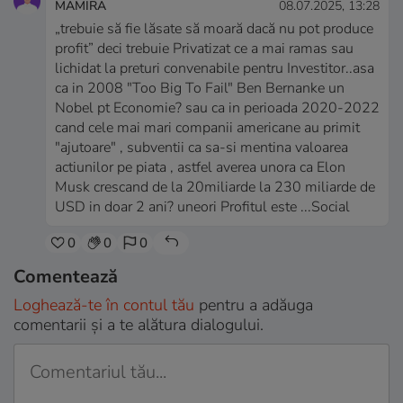
MAMIRA
08.07.2025, 13:28
„trebuie să fie lăsate să moară dacă nu pot produce
profit” deci trebuie Privatizat ce a mai ramas sau
lichidat la preturi convenabile pentru Investitor..asa
ca in 2008 "Too Big To Fail" Ben Bernanke un
Nobel pt Economie? sau ca in perioada 2020-2022
cand cele mai mari companii americane au primit
"ajutoare" , subventii ca sa-si mentina valoarea
actiunilor pe piata , astfel averea unora ca Elon
Musk crescand de la 20miliarde la 230 miliarde de
USD in doar 2 ani? uneori Profitul este ...Social
0
0
0
Comentează
Loghează-te în contul tău
pentru a adăuga
comentarii și a te alătura dialogului.