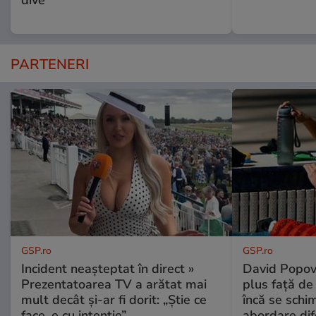
PARTENERI
GSP.ro
GSP.ro
Incident neașteptat în direct »
David Popovi
Prezentatoarea TV a arătat mai
plus față de
mult decât și-ar fi dorit: „Știe ce
încă se schi
face, e cu intenție”
abordare dif