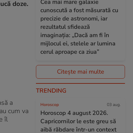
Cea mai mare galaxie
ducă doze.
cunoscută a fost măsurată cu
precizie de astronomi, iar
rezultatul sfidează
imaginația: „Dacă am fi în
mijlocul ei, stelele ar lumina
cerul aproape ca ziua”
Citește mai multe
TRENDING
nsă a
Horoscop
03 aug.
sau cum va
Horoscop 4 august 2026.
 îl
Capricornilor le este greu să
aibă răbdare într-un context