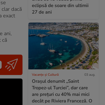
 se
eclipsă de soare din ultimii
 clar dacă
27 de ani
a exact
 ani,
t că
Vacanțe și Cultură
03 aug.
Orașul denumit „Saint
Tropez-ul Turciei”, dar care
are prețuri cu 40% mai mici
decât pe Riviera Franceză. O