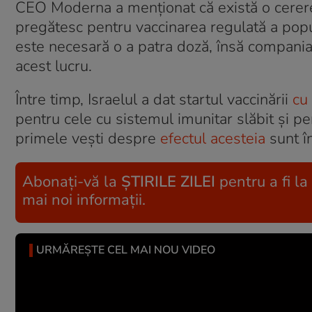
CEO Moderna a menționat că există o cerere
pregătesc pentru vaccinarea regulată a popul
este necesară o a patra doză, însă compani
acest lucru.
Între timp, Israelul a dat startul vaccinării
cu
pentru cele cu sistemul imunitar slăbit și pe
primele vești despre
efectul acesteia
sunt î
Abonați-vă la
ȘTIRILE ZILEI
pentru a fi la
mai noi informații.
URMĂREȘTE CEL MAI NOU VIDEO