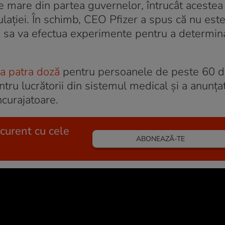
 mare din partea guvernelor, întrucât acestea
ației. În schimb, CEO Pfizer a spus că nu este
a sa va efectua experimente pentru a determin
 a patra doză
pentru persoanele de peste 60 de
ntru lucrătorii din sistemul medical și a anunța
ncurajatoare.
 curent cu cele
ABONEAZĂ-TE