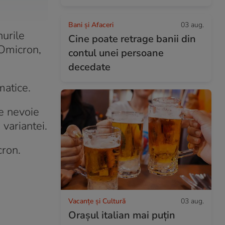
Bani și Afaceri
03 aug.
nurile
Cine poate retrage banii din
 Omicron,
contul unei persoane
decedate
matice.
te nevoie
variantei.
cron.
Vacanțe și Cultură
03 aug.
Orașul italian mai puțin