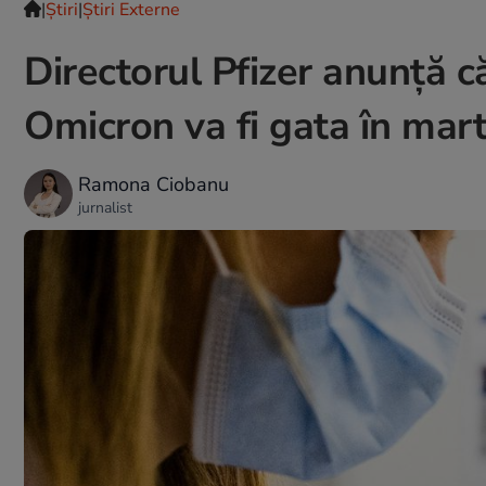
|
Ştiri
|
Știri Externe
Directorul Pfizer anunță c
Omicron va fi gata în mart
Ramona Ciobanu
jurnalist