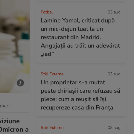
Fotbal
03 aug.
Lamine Yamal, criticat după
un mic-dejun luat la un
restaurant din Madrid.
Angajații au trăit un adevărat
„iad”
Știri Externe
03 aug.
Un proprietar s-a mutat
peste chiriașii care refuzau să
plece: cum a reușit să își
cover
recupereze casa din Franța
viziune
Știri Externe
03 aug.
 Omicron a