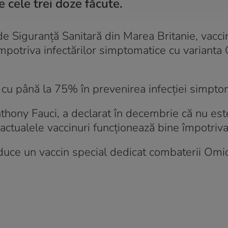
e cele trei doze făcute.
de Siguranță Sanitară din Marea Britanie, vacci
mpotriva infectărilor simptomatice cu varianta
ă cu până la 75% în prevenirea infecției simpto
nthony Fauci, a declarat în decembrie că nu es
ctualele vaccinuri funcționează bine împotriva 
oduce un vaccin special dedicat combaterii Omi