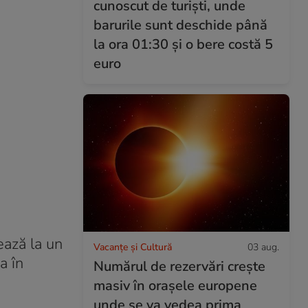
cunoscut de turiști, unde
barurile sunt deschide până
la ora 01:30 și o bere costă 5
euro
ează la un
Vacanțe și Cultură
03 aug.
a în
Numărul de rezervări crește
masiv în orașele europene
unde se va vedea prima