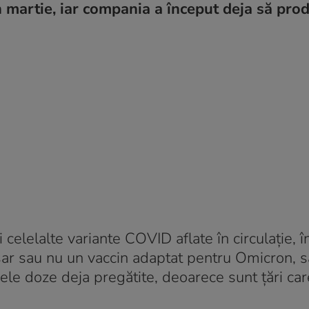
n martie, iar compania a început deja să pro
 celelalte variante COVID aflate în circulație, î
esar sau nu un vaccin adaptat pentru Omicron, 
nele doze deja pregătite, deoarece sunt țări care