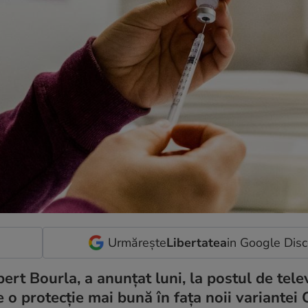
Urmărește
Libertatea
in Google Dis
ert Bourla, a anunțat luni, la postul de tele
re o protecție mai bună în fața noii variantei