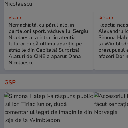
Viva.ro
Unica.ro
Nemachiată, cu părul alb, în
Reacția neaș
pantaloni sport, văduva lui Sergiu
Alexandru Io
Nicolaescu a intrat în atenția
Simona Halep
tuturor după ultima apariție pe
la Wimbledo
străzile din Capitală! Surpriză!
presupusul e
Alături de CINE a apărut Dana
afaceri Dori
Nicolaescu
GSP