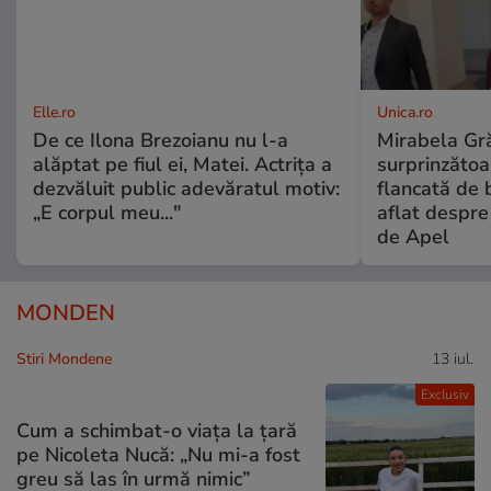
Elle.ro
Unica.ro
De ce Ilona Brezoianu nu l-a
Mirabela Gră
alăptat pe fiul ei, Matei. Actrița a
surprinzătoar
dezvăluit public adevăratul motiv:
flancată de 
„E corpul meu..."
aflat despre
de Apel
MONDEN
Stiri Mondene
13 iul.
Exclusiv
Cum a schimbat-o viața la țară
pe Nicoleta Nucă: „Nu mi-a fost
greu să las în urmă nimic”