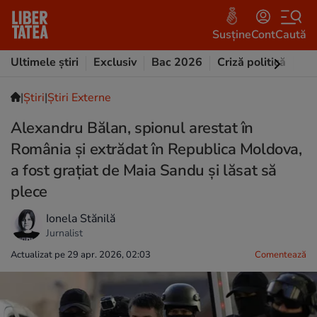
Susține
Cont
Caută
Ultimele știri
Exclusiv
Bac 2026
Criză politică
Opi
|
Ştiri
|
Știri Externe
Alexandru Bălan, spionul arestat în
România și extrădat în Republica Moldova,
a fost grațiat de Maia Sandu și lăsat să
plece
Ionela Stănilă
Jurnalist
Actualizat pe 29 apr. 2026, 02:03
Comentează