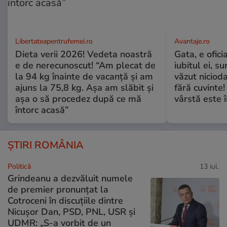
Libertateapentrufemei.ro
Avantaje.ro
Dieta verii 2026! Vedeta noastră
Gata, e ofici
e de nerecunoscut! “Am plecat de
iubitul ei, s
la 94 kg înainte de vacanță și am
văzut nicioda
ajuns la 75,8 kg. Așa am slăbit și
fără cuvinte!
așa o să procedez după ce mă
vârstă este î
întorc acasă”
ȘTIRI ROMÂNIA
Politică
13 iul.
Grindeanu a dezvăluit numele
de premier pronunțat la
Cotroceni în discuțiile dintre
Nicușor Dan, PSD, PNL, USR și
UDMR: „S-a vorbit de un