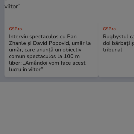
GSP.ro
GSP.ro
Interviu spectaculos cu Pan
Rugbystul ca
Zhanle și David Popovici, umăr la
doi bărbați ș
umăr, care anunță un obiectiv
tribunal
comun spectaculos la 100 m
liber: „Amândoi vom face acest
lucru în viitor”