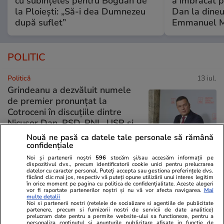
cu subînțeles pentru Bogdan de
a îmbrăcat p
la Ploiești: „Să-i dea Dumnezeu
Dan la dineu
după suflet”
Emmanuel M
POLITIC
Politică
13 iul.
Grindeanu a dezvăluit numele
de premier pronunțat la
Cotroceni în discuțiile dintre
Nicușor Dan, PSD, PNL, USR și
UDMR: „S-a vorbit de un
Nouă ne pasă ca datele tale personale să rămână
tehnocrat. Bolojan și Fritz se
confidențiale
opun”
Noi și partenerii noștri
596
stocăm și/sau accesăm informații pe
dispozitivul dvs., precum identificatorii cookie unici pentru prelucrarea
datelor cu caracter personal. Puteți accepta sau gestiona preferințele dvs.
făcând clic mai jos, respectiv vă puteți opune utilizării unui interes legitim
Politică
13 iul.
în orice moment pe pagina cu politica de confidențialitate. Aceste alegeri
vor fi raportate partenerilor noștri și nu vă vor afecta navigarea.
Mai
multe detalii
Noi si partenerii nostri (retelele de socializare si agentiile de publicitate
Traian Băsescu dă de pământ
partenere, precum si furnizorii nostri de servicii de date analitice)
prelucram date pentru a permite website-ului sa functioneze, pentru a
cu Ilie Bolojan în plin blocaj
personaliza continutul si anunturile publicitare afisate in functie de