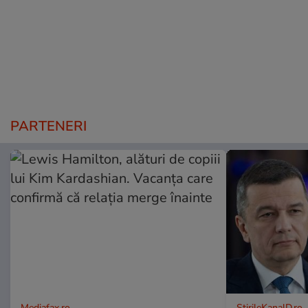
PARTENERI
Mediafax.ro
StirileKanalD.ro