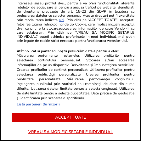
interesele si/sau profilul dvs., pentru a va oferi functionalitati aferente
politic: „Orice prost mărește
retelelor de socializare si pentru a analiza traficul pe website. Beneficiati
de drepturile prevazute de art. 15-22 din GDPR in legatura cu
taxele”
prelucrarea datelor cu caracter personal. Aceste drepturi pot fi exercitate
prin modalitatea indicata
aici
. Prin click pe “ACCEPT TOATE”, acceptati
folosirea tuturor Tehnologiilor de tip Cookie, care implica inclusiv acceptul
dvs. cu privire la stocarea/accesarea informatiilor de catre Vendor-ii cu
care colaboram. Prin click pe “VREAU SA MODIFIC SETARILE
INDIVIDUAL” puteti schimba preferintele in mod individual, mai putin
cele legate de cookie strict necesare pentru functionarea website-ului.
PARTENERI
Atât noi, cât și partenerii noștri prelucrăm datele pentru a oferi:
Măsurarea performanței reclamelor. Utilizarea profilurilor pentru
selectarea conținutului personalizat. Stocarea și/sau accesarea
informațiilor de pe un dispozitiv. Dezvoltarea și îmbunătățirea serviciilor.
Crearea profilurilor de conținut personalizat. Utilizarea profilurilor pentru
selectarea publicității personalizate. Crearea profilurilor pentru
publicitate personalizată. Măsurarea performanței conținutului.
Înțelegerea publicului prin statistici sau combinații de date din surse
diferite. Utilizarea datelor limitate pentru a selecta conținutul. Utilizarea
de date limitate pentru a selecta publicitatea. Date precise de geolocație
și identificarea prin scanarea dispozitivului.
Listă parteneri (furnizori)
ACCEPT TOATE
ZiaruldeIasi.ro
Fanatik.ro
VREAU SA MODIFIC SETARILE INDIVIDUAL
Proiectul imobiliar pregătit lângă
Câți bani ia