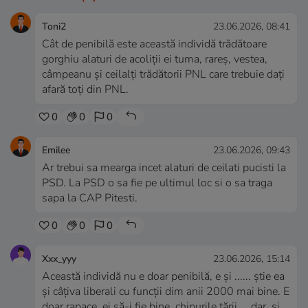
Toni2
23.06.2026, 08:41
Cât de penibilă este această individă trădătoare
gorghiu alaturi de acoliții ei tuma, rareș, vestea,
câmpeanu și ceilalți trădătorii PNL care trebuie dați
afară toți din PNL.
0
0
0
Emilee
23.06.2026, 09:43
Ar trebui sa mearga incet alaturi de ceilati pucisti la
PSD. La PSD o sa fie pe ultimul loc si o sa traga
sapa la CAP Pitesti.
0
0
0
Xxx_yyy
23.06.2026, 15:14
Această individă nu e doar penibilă, e și ...... știe ea
și câțiva liberali cu funcții dim anii 2000 mai bine. E
doar rapace, ei să-i fie bine, chipurile țării.....dar, si