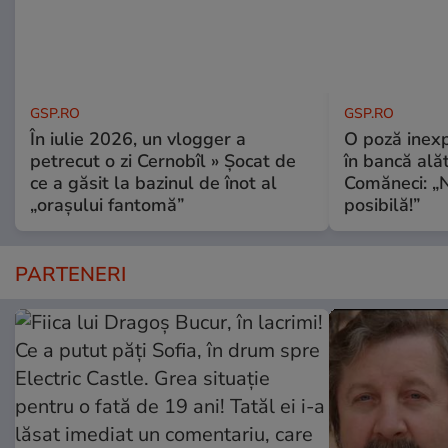
GSP.RO
GSP.RO
În iulie 2026, un vlogger a
O poză inexp
petrecut o zi Cernobîl » Șocat de
în bancă ală
ce a găsit la bazinul de înot al
Comăneci: „N
„orașului fantomă”
posibilă!”
PARTENERI