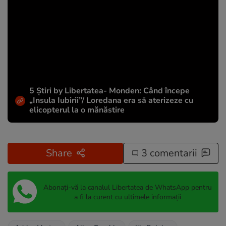
5 Știri by Libertatea- Monden: Când începe
„Insula Iubirii”/ Loredana era să aterizeze cu
elicopterul la o mănăstire
Share
3 comentarii
Abonați-vă la canalul Libertatea de WhatsApp pentru
a fi la curent cu ultimele informații