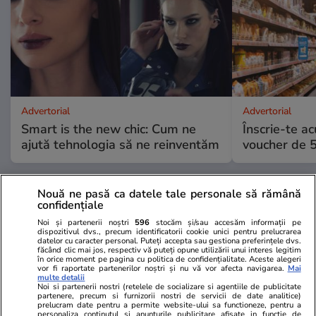
Advertorial
Advertorial
Smart is the new chic: Cum ne
Înscrie-te ac
ajută tehnologia să ne reinventăm
voucher de 5
PARTENERI
Nouă ne pasă ca datele tale personale să rămână
confidențiale
Noi și partenerii noștri
596
stocăm și/sau accesăm informații pe
dispozitivul dvs., precum identificatorii cookie unici pentru prelucrarea
datelor cu caracter personal. Puteți accepta sau gestiona preferințele dvs.
făcând clic mai jos, respectiv vă puteți opune utilizării unui interes legitim
în orice moment pe pagina cu politica de confidențialitate. Aceste alegeri
vor fi raportate partenerilor noștri și nu vă vor afecta navigarea.
Mai
multe detalii
Noi si partenerii nostri (retelele de socializare si agentiile de publicitate
partenere, precum si furnizorii nostri de servicii de date analitice)
prelucram date pentru a permite website-ului sa functioneze, pentru a
personaliza continutul si anunturile publicitare afisate in functie de