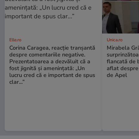
Elle.ro
Unica.ro
Corina Caragea, reacție tranșantă
Mirabela Gră
despre comentariile negative.
surprinzătoar
Prezentatoarea a dezvăluit că a
flancată de 
fost jignită și amenințată: „Un
aflat despre
lucru cred că e important de spus
de Apel
clar...”