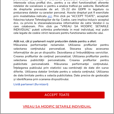
interesele si/sau profilul dvs., pentru a va oferi functionalitati aferente
retelelor de socializare si pentru a analiza traficul pe website. Beneficiati
de drepturile prevazute de art. 15-22 din GDPR in legatura cu
prelucrarea datelor cu caracter personal. Aceste drepturi pot fi exercitate
prin modalitatea indicata
aici
. Prin click pe “ACCEPT TOATE”, acceptati
folosirea tuturor Tehnologiilor de tip Cookie, care implica inclusiv acceptul
Wowbiz.ro
Redactia.ro
dvs. cu privire la stocarea/accesarea informatiilor de catre Vendor-ii cu
care colaboram. Prin click pe “VREAU SA MODIFIC SETARILE
Cum arată fiul Mădălinei Manole
O zodie va a
INDIVIDUAL” puteti schimba preferintele in mod individual, mai putin
cele legate de cookie strict necesare pentru functionarea website-ului.
la 17 ani! Fratele regretatei
în august. No
artiste a publicat o fotografie în
plin și este 
Atât noi, cât și partenerii noștri prelucrăm datele pentru a oferi:
Măsurarea performanței reclamelor. Utilizarea profilurilor pentru
premieră cu Petru Mircea Jr.
selectarea conținutului personalizat. Stocarea și/sau accesarea
informațiilor de pe un dispozitiv. Dezvoltarea și îmbunătățirea serviciilor.
Crearea profilurilor de conținut personalizat. Utilizarea profilurilor pentru
selectarea publicității personalizate. Crearea profilurilor pentru
POLITIC
publicitate personalizată. Măsurarea performanței conținutului.
Înțelegerea publicului prin statistici sau combinații de date din surse
diferite. Utilizarea datelor limitate pentru a selecta conținutul. Utilizarea
Politică
22 iul.
de date limitate pentru a selecta publicitatea. Date precise de geolocație
și identificarea prin scanarea dispozitivului.
Listă parteneri (furnizori)
Traian Băsescu îi cere lui
Nicușor Dan să se grăbească cu
ACCEPT TOATE
a doua desemnare de premier
și spune că „nu-l obligă nimeni”
VREAU SA MODIFIC SETARILE INDIVIDUAL
să declanșeze alegeri anticipate