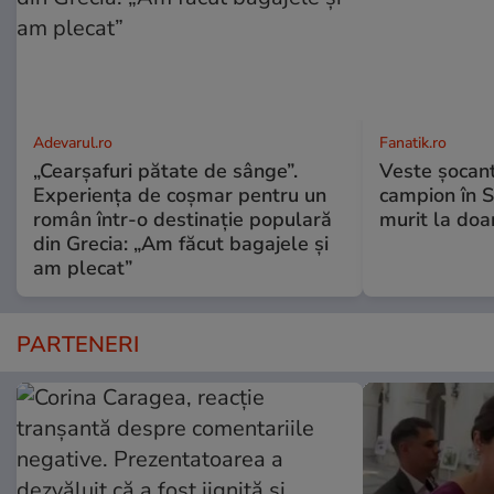
Adevarul.ro
Fanatik.ro
„Cearșafuri pătate de sânge”.
Veste șocantă
Experiența de coșmar pentru un
campion în S
român într-o destinație populară
murit la doa
din Grecia: „Am făcut bagajele și
am plecat”
PARTENERI