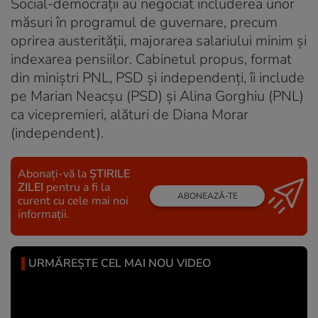
Social-democrații au negociat includerea unor
măsuri în programul de guvernare, precum
oprirea austerității, majorarea salariului minim și
indexarea pensiilor. Cabinetul propus, format
din miniștri PNL, PSD și independenți, îi include
pe Marian Neacșu (PSD) și Alina Gorghiu (PNL)
ca vicepremieri, alături de Diana Morar
(independent).
Abonați-vă la
ȘTIRILE
ZILEI
pentru a fi la
ABONEAZĂ-TE
curent cu cele mai noi
informații.
URMĂREȘTE CEL MAI NOU VIDEO