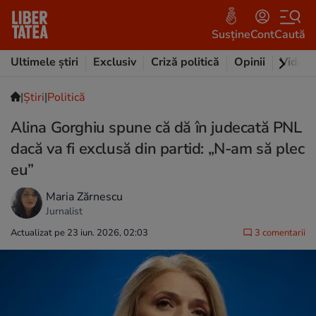
Susține
Cont
Caută
Ultimele știri
Exclusiv
Criză politică
Opinii
Video
|
Ştiri
|
Politică
Alina Gorghiu spune că dă în judecată PNL
dacă va fi exclusă din partid: „N-am să plec
eu”
Maria Zărnescu
Jurnalist
Actualizat pe 23 iun. 2026, 02:03
3 comentarii