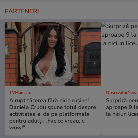
PARTENERI
TVMania.ro
ObservatorNews
A rupt tăcerea fără nicio rușine!
Surpriză pen
Daniela Crudu spune totul despre
aproape 9 la
activitatea ei de pe platformele
la niciun lice
pentru adulți: „Fac ce vreau, e
wow!”