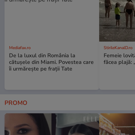
Mediafax.ro
StirileKanalD.ro
De la luxul din România la
Femeie lovit
cătușele din Miami. Povestea care
făcea plajă: „
îi urmărește pe frații Tate
PROMO