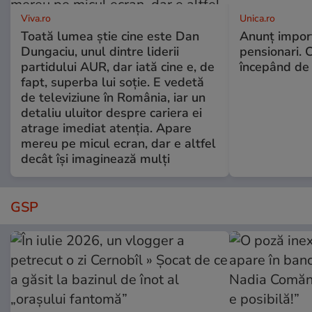
Viva.ro
Unica.ro
Toată lumea știe cine este Dan
Anunț impor
Dungaciu, unul dintre liderii
pensionari. 
partidului AUR, dar iată cine e, de
începând de 
fapt, superba lui soție. E vedetă
de televiziune în România, iar un
detaliu uluitor despre cariera ei
atrage imediat atenția. Apare
mereu pe micul ecran, dar e altfel
decât își imaginează mulți
GSP