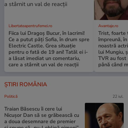
Libertateapentrufemei.ro
Avantaje.ro
Fiica lui Dragoș Bucur, în lacrimi!
Trist, foarte
Ce a putut păți Sofia, în drum spre
împreună, în
Electric Castle. Grea situație
noastră actri
pentru o fată de 19 ani! Tatăl ei i-
lui Mungiu, ș
a lăsat imediat un comentariu,
TVR au fost 
care a stârnit un val de reacții
până când mo
ȘTIRI ROMÂNIA
Politică
22 iul.
Traian Băsescu îi cere lui
Nicușor Dan să se grăbească cu
a doua desemnare de premier
și spune că „nu-l obligă nimeni”