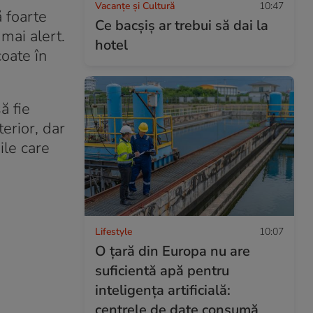
Vacanțe și Cultură
10:47
ă foarte
Ce bacşiş ar trebui să dai la
 mai alert.
hotel
coate în
ă fie
terior, dar
le care
Lifestyle
10:07
O țară din Europa nu are
suficientă apă pentru
inteligența artificială:
centrele de date consumă