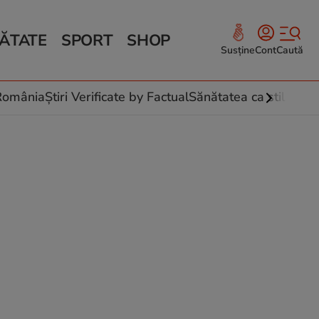
ĂTATE
SPORT
SHOP
Susține
Cont
Caută
Sănătate și Fitness
ce
 culinare
-România
Știri Verificate by Factual
Sănătatea ca stil de vi
 și legume
rea plantelor