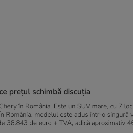
e prețul schimbă discuția
ery în România. Este un SUV mare, cu 7 locu
. În România, modelul este adus într-o singură 
tă de 38.843 de euro + TVA, adică aproximativ 