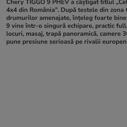
Chery TIGGO 9 PHEV a câștigat titlul „Cel
4x4 din România”. După testele din zona C
drumurilor amenajate, înțeleg foarte bin
9 vine într-o singură echipare, practic full
locuri, masaj, trapă panoramică, camere 3
pune presiune serioasă pe rivalii europeni