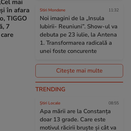
„Cel mai
i în afara
Stiri Mondene
11:32
ro, TIGGO
Noi imagini de la „Insula
ă, 7
Iubirii- Reuniuni”. Show-ul va
 care
debuta pe 23 iulie, la Antena
1. Transformarea radicală a
unei foste concurente
Citește mai multe
TRENDING
Știri Locale
08:55
Apa mării are la Constanța
doar 13 grade. Care este
motivul răcirii bruște și cât va