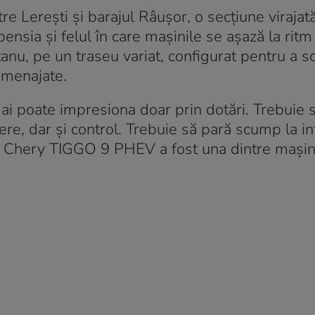
e Lerești și barajul Râușor, o secțiune virajat
ensia și felul în care mașinile se așază la ritm
anu, pe un traseu variat, configurat pentru a s
 amenajate.
i poate impresiona doar prin dotări. Trebuie s
tere, dar și control. Trebuie să pară scump la in
 Chery TIGGO 9 PHEV a fost una dintre mașini