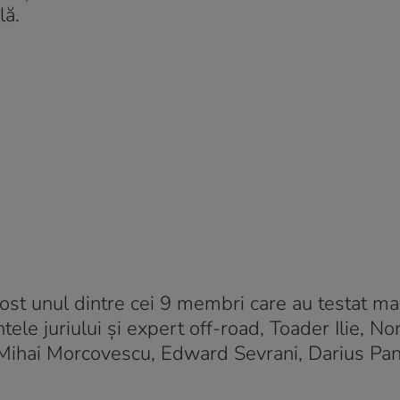
lă.
 fost unul dintre cei 9 membri care au testat maș
ntele juriului și expert off-road, Toader Ilie, No
hai Morcovescu, Edward Sevrani, Darius Pană 