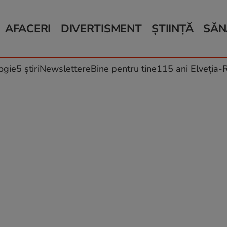
AFACERI
DIVERTISMENT
ȘTIINȚĂ
SĂN
Bani și Afaceri
Monden
Știri Știință
Știri 
Auto
Horoscop
Schimbări climati
Relații
Locuri de muncă
Muzică și Filme
Rețete
ogie
5 știri
Newslettere
Bine pentru tine
115 ani Elveția
Imobiliare.ro
Vacanțe și Cultură
Fructe
eJobs.ro
Îngriji