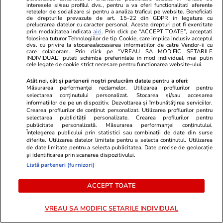
Știri Externe
21:34
interesele si/sau profilul dvs., pentru a va oferi functionalitati aferente
retelelor de socializare si pentru a analiza traficul pe website. Beneficiati
De ce este Ceuta în centrul unei crize
de drepturile prevazute de art. 15-22 din GDPR in legatura cu
prelucrarea datelor cu caracter personal. Aceste drepturi pot fi exercitate
migraționiste permanente. Miza enclavei
prin modalitatea indicata
aici
. Prin click pe “ACCEPT TOATE”, acceptati
folosirea tuturor Tehnologiilor de tip Cookie, care implica inclusiv acceptul
spaniole de la granița cu Marocul
dvs. cu privire la stocarea/accesarea informatiilor de catre Vendor-ii cu
care colaboram. Prin click pe “VREAU SA MODIFIC SETARILE
INDIVIDUAL” puteti schimba preferintele in mod individual, mai putin
cele legate de cookie strict necesare pentru functionarea website-ului.
Știri România
21:30
Atât noi, cât și partenerii noștri prelucrăm datele pentru a oferi:
Prima localitate din România în care apa va fi
Măsurarea performanței reclamelor. Utilizarea profilurilor pentru
selectarea conținutului personalizat. Stocarea și/sau accesarea
oprită în fiecare noapte din cauza secetei: „Nu
informațiilor de pe un dispozitiv. Dezvoltarea și îmbunătățirea serviciilor.
Crearea profilurilor de conținut personalizat. Utilizarea profilurilor pentru
se poate asigura distribuția apei în regim
selectarea publicității personalizate. Crearea profilurilor pentru
publicitate personalizată. Măsurarea performanței conținutului.
continuu”
Înțelegerea publicului prin statistici sau combinații de date din surse
diferite. Utilizarea datelor limitate pentru a selecta conținutul. Utilizarea
de date limitate pentru a selecta publicitatea. Date precise de geolocație
și identificarea prin scanarea dispozitivului.
Citește mai multe
Listă parteneri (furnizori)
ACCEPT TOATE
TRENDING
VREAU SA MODIFIC SETARILE INDIVIDUAL
Horoscop
21:50