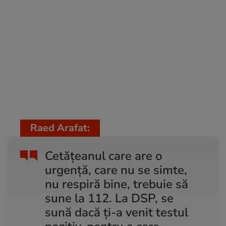
Raed Arafat:
Cetățeanul care are o
urgență, care nu se simte,
nu respiră bine, trebuie să
sune la 112. La DSP, se
sună dacă ți-a venit testul