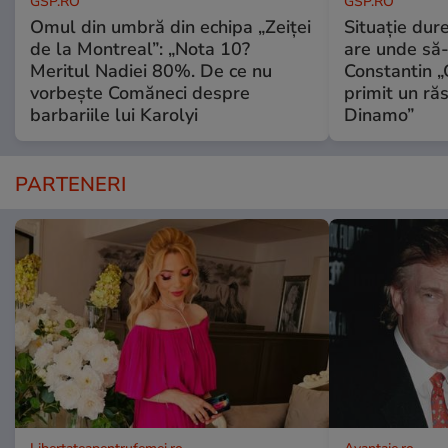
GSP.RO
GSP.RO
Omul din umbră din echipa „Zeiței
Situație dur
de la Montreal”: „Nota 10?
are unde să-
Meritul Nadiei 80%. De ce nu
Constantin 
vorbește Comăneci despre
primit un ră
barbariile lui Karolyi
Dinamo”
PARTENERI