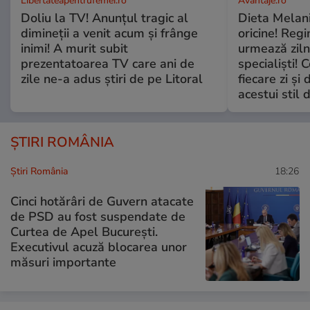
Libertateapentrufemei.ro
Avantaje.ro
Doliu la TV! Anunțul tragic al
Dieta Melan
dimineții a venit acum și frânge
oricine! Regi
inimi! A murit subit
urmează zilni
prezentatoarea TV care ani de
specialiști! 
zile ne-a adus știri de pe Litoral
fiecare zi și 
acestui stil 
ȘTIRI ROMÂNIA
Știri România
18:26
Cinci hotărâri de Guvern atacate
de PSD au fost suspendate de
Curtea de Apel București.
Executivul acuză blocarea unor
măsuri importante