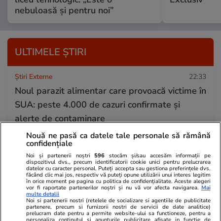
nebuloasă și pentru noi”
ULTIMELE ȘTIRI
Știri Externe
22:33
Noul parazit alimentar care provoacă victime în
SUA: peste 4.000 de cazuri confirmate și
alerte de contaminare
Nouă ne pasă ca datele tale personale să rămână
confidențiale
Infrastructura
22:24
Noi și partenerii noștri
596
stocăm și/sau accesăm informații pe
Drumul Expres Piatra Neamț – Bacău rămâne
dispozitivul dvs., precum identificatorii cookie unici pentru prelucrarea
datelor cu caracter personal. Puteți accepta sau gestiona preferințele dvs.
făcând clic mai jos, respectiv vă puteți opune utilizării unui interes legitim
blocat în licitație. Firma Precon câștigă o nouă
în orice moment pe pagina cu politica de confidențialitate. Aceste alegeri
vor fi raportate partenerilor noștri și nu vă vor afecta navigarea.
Mai
contestație
multe detalii
Noi si partenerii nostri (retelele de socializare si agentiile de publicitate
partenere, precum si furnizorii nostri de servicii de date analitice)
prelucram date pentru a permite website-ului sa functioneze, pentru a
personaliza continutul si anunturile publicitare afisate in functie de