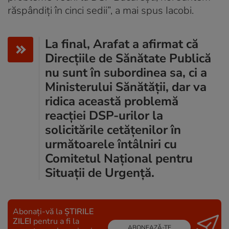
răspândiți în cinci sedii”, a mai spus Iacobi.
La final, Arafat a afirmat că
Direcțiile de Sănătate Publică
nu sunt în subordinea sa, ci a
Ministerului Sănătății, dar va
ridica această problemă
reacției DSP-urilor la
solicitările cetățenilor în
următoarele întâlniri cu
Comitetul Național pentru
Situații de Urgență.
Abonați-vă la
ȘTIRILE
ZILEI
pentru a fi la
ABONEAZĂ-TE