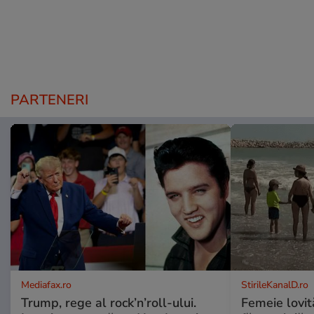
PARTENERI
Mediafax.ro
StirileKanalD.ro
Trump, rege al rock’n’roll-ului.
Femeie lovit