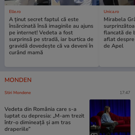
Elle.ro
Unica.ro
A ținut secret faptul că este
Mirabela Gră
însărcinată însă imaginile au ajuns
surprinzătoar
pe internet! Vedeta a fost
flancată de 
surprinsă pe stradă, iar burtica de
aflat despre
gravidă dovedește că va deveni în
de Apel
curând mamă
MONDEN
Stiri Mondene
17:47
Vedeta din România care s-a
luptat cu depresia: „M-am trezit
într-o dimineață și am tras
draperiile”