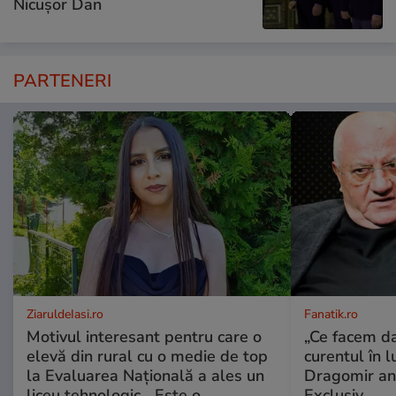
Nicușor Dan
PARTENERI
ZiaruldeIasi.ro
Fanatik.ro
Motivul interesant pentru care o
„Ce facem d
elevă din rural cu o medie de top
curentul în 
la Evaluarea Națională a ales un
Dragomir an
liceu tehnologic. „Este o
Exclusiv