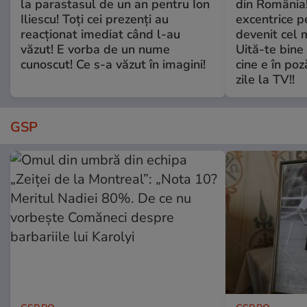
la parastasul de un an pentru Ion
din România!
Iliescu! Toți cei prezenți au
excentrice pe
reacționat imediat când l-au
devenit cel 
văzut! E vorba de un nume
Uită-te bine 
cunoscut! Ce s-a văzut în imagini!
cine e în poz
zile la TV!!
GSP