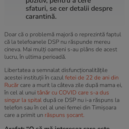
pozitiv, pentru a cere
sfaturi, se cer detalii despre
carantină.
Doar că o problemă majoră o reprezintă faptul
că la telefoanele DSP nu răspunde mereu
cineva. Mai mulți oameni s-au plâns de acest
lucru, în ultima perioadă.
Libertatea a semnalat disfuncționalitățile
acestei instituții în cazul
fetei de 22 de ani din
Rucăr
care a murit la câteva zile după mama ei,
în cel al unui
tânăr cu COVID care s-a dus
singur la spital
după ce DSP nu i-a răspuns la
telefon sau în cel al unei femei din Timișoara
care a primit un
răspuns șocant.
Arafat: “O să mă interesez care este