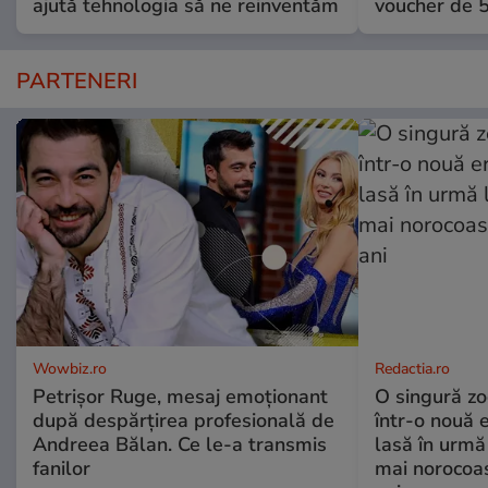
ajută tehnologia să ne reinventăm
voucher de 5
PARTENERI
Wowbiz.ro
Redactia.ro
Petrișor Ruge, mesaj emoționant
O singură zo
după despărțirea profesională de
într-o nouă 
Andreea Bălan. Ce le-a transmis
lasă în urmă 
fanilor
mai norocoas