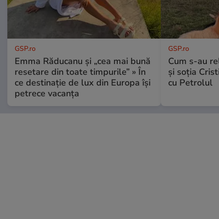
GSP.ro
GSP.ro
Emma Răducanu și „cea mai bună
Cum s-au re
resetare din toate timpurile” » În
și soția Cris
ce destinație de lux din Europa își
cu Petrolul
petrece vacanța