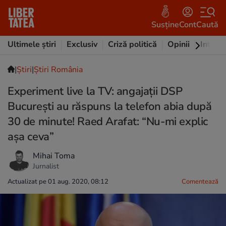
Susține
Cont
Caută
Ultimele știri
Exclusiv
Criză politică
Opinii
Intervi
|
Ştiri
|
Știri România
Experiment live la TV: angajații DSP
București au răspuns la telefon abia după
30 de minute! Raed Arafat: “Nu-mi explic
așa ceva”
Mihai Toma
Jurnalist
Actualizat pe 01 aug. 2020, 08:12
Comentează