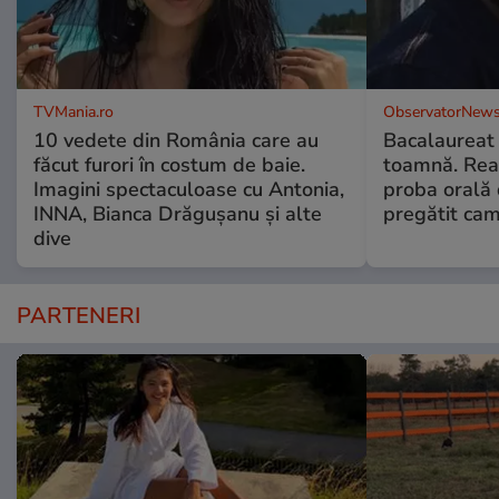
TVMania.ro
ObservatorNews
10 vedete din România care au
Bacalaureat
făcut furori în costum de baie.
toamnă. Reac
Imagini spectaculoase cu Antonia,
proba orală
INNA, Bianca Drăgușanu și alte
pregătit ca
dive
PARTENERI