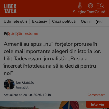
Susține
Cont
Caută
Ultimele știri
Exclusiv
Criză politică
Opinii
Video
|
Ştiri
|
Știri Externe
Armenii au spus „nu” forțelor proruse în
cele mai importante alegeri din istoria lor.
Lilit Tadevosyan, jurnalistă: „Rusia a
încercat întotdeauna să ia decizii pentru
noi”
Ion Gaidău
Jurnalist
Actualizat pe 20 iun. 2026, 12:49
Comentează
Interviu