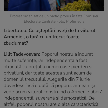
Protest organizat de un partid prorus în fața Comisiei
Electorale Centrale Foto: Profimedia
Libertatea: Ce așteptări aveți de la viitorul
Armeniei, o țară cu un trecut foarte
zbuciumat?
Lilit Tadevosyan:
Poporul nostru a îndurat
multe suferințe, iar independența a fost
obținută cu prețul a numeroase pierderi și
privațiuni, dar toate acestea sunt acum de
domeniul trecutului. Alegerile din 7 iunie
dovedesc încă o dată că poporul armean își
vede acum viitorul construind o Armenie liberă,
independentă, suverană și democratică. De
altfel, poporul nostru are o altă caracteristică