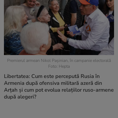
Premierul armean Nikol Pașinian, în campanie electorală
Foto: Hepta
Libertatea: Cum este percepută Rusia în
Armenia după ofensiva militară azeră din
Arțah și cum pot evolua relațiilor ruso-armene
după alegeri?