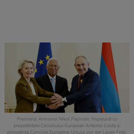
Premierul Armeniei Nikol Pașinian, împreună cu
președintele Consiliului European Antonio Costa și
președinta Comisiei Europene Ursula von der Leyen Foto: