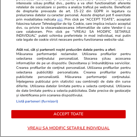
interesele si/sau profilul dvs., pentru a va oferi functionalitati aferente
retelelor de socializare si pentru a analiza traficul pe website. Beneficiati
de drepturile prevazute de art. 15-22 din GDPR in legatura cu
prelucrarea datelor cu caracter personal. Aceste drepturi pot fi exercitate
prin modalitatea indicata
aici
. Prin click pe “ACCEPT TOATE”, acceptati
folosirea tuturor Tehnologiilor de tip Cookie, care implica inclusiv acceptul
dvs. cu privire la stocarea/accesarea informatiilor de catre Vendor-ii cu
care colaboram. Prin click pe “VREAU SA MODIFIC SETARILE
INDIVIDUAL” puteti schimba preferintele in mod individual, mai putin
cele legate de cookie strict necesare pentru functionarea website-ului.
Atât noi, cât și partenerii noștri prelucrăm datele pentru a oferi:
Măsurarea performanței reclamelor. Utilizarea profilurilor pentru
selectarea conținutului personalizat. Stocarea și/sau accesarea
informațiilor de pe un dispozitiv. Dezvoltarea și îmbunătățirea serviciilor.
Crearea profilurilor de conținut personalizat. Utilizarea profilurilor pentru
selectarea publicității personalizate. Crearea profilurilor pentru
publicitate personalizată. Măsurarea performanței conținutului.
Înțelegerea publicului prin statistici sau combinații de date din surse
Comentează
diferite. Utilizarea datelor limitate pentru a selecta conținutul. Utilizarea
de date limitate pentru a selecta publicitatea. Date precise de geolocație
Loghează-te în contul tău
pentru a adăuga
și identificarea prin scanarea dispozitivului.
comentarii și a te alătura dialogului.
Listă parteneri (furnizori)
ACCEPT TOATE
VREAU SA MODIFIC SETARILE INDIVIDUAL