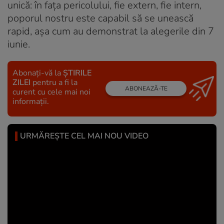
unică: în fața pericolului, fie extern, fie intern,
poporul nostru este capabil să se unească
rapid, așa cum au demonstrat la alegerile din 7
iunie.
Abonați-vă la
ȘTIRILE
ZILEI
pentru a fi la
ABONEAZĂ-TE
curent cu cele mai noi
informații.
URMĂREȘTE CEL MAI NOU VIDEO