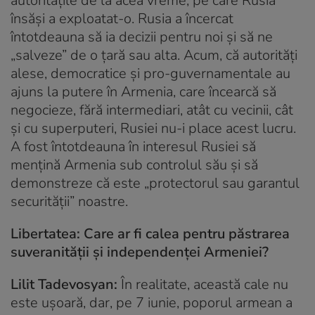
autoritățile de la acea vreme, pe care Rusia
însăși a exploatat-o. Rusia a încercat
întotdeauna să ia decizii pentru noi și să ne
„salveze” de o țară sau alta. Acum, că autorități
alese, democratice și pro-guvernamentale au
ajuns la putere în Armenia, care încearcă să
negocieze, fără intermediari, atât cu vecinii, cât
și cu superputeri, Rusiei nu-i place acest lucru.
A fost întotdeauna în interesul Rusiei să
mențină Armenia sub controlul său și să
demonstreze că este „protectorul sau garantul
securității” noastre.
Libertatea: Care ar fi calea pentru păstrarea
suveranității și independenței Armeniei?
Lilit Tadevosyan:
În realitate, această cale nu
este ușoară, dar, pe 7 iunie, poporul armean a