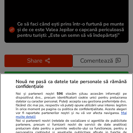
Ce să faci când ești prins într-o furtună pe munte
și de ce este Valea Jepilor o capcană periculoasă
pentru turiști: „Este un semn să vă îndepărtați”
Share
Comentează
Abonați-vă la canalul Libertatea de WhatsApp pentru
Nouă ne pasă ca datele tale personale să rămână
confidențiale
a fi la curent cu ultimele informații
Noi și partenerii noștri
596
stocăm și/sau accesăm informații pe
dispozitivul dvs., precum identificatorii cookie unici pentru prelucrarea
datelor cu caracter personal. Puteți accepta sau gestiona preferințele dvs.
Stiri Armenia
Stiri Rusia
UE - Uniunea Europeană
făcând clic mai jos, respectiv vă puteți opune utilizării unui interes legitim
în orice moment pe pagina cu politica de confidențialitate. Aceste alegeri
vor fi raportate partenerilor noștri și nu vă vor afecta navigarea.
Mai
multe detalii
Noi si partenerii nostri (retelele de socializare si agentiile de publicitate
partenere, precum si furnizorii nostri de servicii de date analitice)
prelucram date pentru a permite website-ului sa functioneze, pentru a
personaliza continutul si anunturile publicitare afisate in functie de