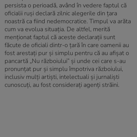
persista o perioadă, având în vedere faptul că
oficialii ruși declară zilnic alegerile din țara
noastră ca fiind nedemocratice. Timpul va arăta
cum va evolua situația. De altfel, merită
menționat faptul că aceste declarații sunt
făcute de oficiali dintr-o țară în care oamenii au
fost arestați pur și simplu pentru că au afișat o
pancartă „Nu războiului” și unde cei care s-au
pronunțat pur și simplu împotriva războiului,
inclusiv mulți artiști, intelectuali și jurnaliști
cunoscuți, au fost considerați agenți străini.