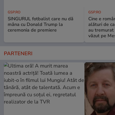
GSP.RO
GSP.RO
SINGURUL fotbalist care nu dă
Cine e româ
mâna cu Donald Trump la
alături de c
ceremonia de premiere
au tremurat
văzut pe Mes
PARTENERI