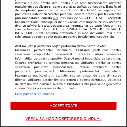
interesele si/sau profilul dvs., pentru a va oferi functionalitati aferente
retelelor de socializare si pentru a analiza traficul pe website. Beneficiati
Wowbiz.ro
Redactia.ro
de drepturile prevazute de art. 15-22 din GDPR in legatura cu
prelucrarea datelor cu caracter personal. Aceste drepturi pot fi exercitate
Cum arată fiul Mădălinei Manole
Doliu uriaș î
prin modalitatea indicata
aici
. Prin click pe “ACCEPT TOATE”, acceptati
la 17 ani! Fratele regretatei
Kevin Keegan
folosirea tuturor Tehnologiilor de tip Cookie, care implica inclusiv acceptul
dvs. cu privire la stocarea/accesarea informatiilor de catre Vendor-ii cu
artiste a publicat o fotografie în
Balonului de
care colaboram. Prin click pe “VREAU SA MODIFIC SETARILE
premieră cu Petru Mircea Jr.
de ani, după
INDIVIDUAL” puteti schimba preferintele in mod individual, mai putin
cele legate de cookie strict necesare pentru functionarea website-ului.
Atât noi, cât și partenerii noștri prelucrăm datele pentru a oferi:
Măsurarea performanței reclamelor. Utilizarea profilurilor pentru
POLITIC
selectarea conținutului personalizat. Stocarea și/sau accesarea
informațiilor de pe un dispozitiv. Dezvoltarea și îmbunătățirea serviciilor.
Crearea profilurilor de conținut personalizat. Utilizarea profilurilor pentru
Politică
21:18
selectarea publicității personalizate. Crearea profilurilor pentru
publicitate personalizată. Măsurarea performanței conținutului.
Înțelegerea publicului prin statistici sau combinații de date din surse
Mesajul lui Nicușor Dan pentru
diferite. Utilizarea datelor limitate pentru a selecta conținutul. Utilizarea
Andy Burnham, noul prim-
de date limitate pentru a selecta publicitatea. Date precise de geolocație
și identificarea prin scanarea dispozitivului.
ministru al Marii Britanii: „Peste
Listă parteneri (furnizori)
un milion de români rămân o
punte esențială”
ACCEPT TOATE
VREAU SA MODIFIC SETARILE INDIVIDUAL
Politică
20:50