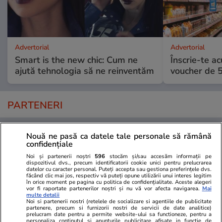
Advertorial
Advertorial
Smart is the new chic: Cum ne
Înscrie-te ac
ajută tehnologia să ne reinventăm
voucher de 5
PARTENERI
Nouă ne pasă ca datele tale personale să rămână
confidențiale
Noi și partenerii noștri
596
stocăm și/sau accesăm informații pe
dispozitivul dvs., precum identificatorii cookie unici pentru prelucrarea
datelor cu caracter personal. Puteți accepta sau gestiona preferințele dvs.
făcând clic mai jos, respectiv vă puteți opune utilizării unui interes legitim
în orice moment pe pagina cu politica de confidențialitate. Aceste alegeri
vor fi raportate partenerilor noștri și nu vă vor afecta navigarea.
Mai
multe detalii
Noi si partenerii nostri (retelele de socializare si agentiile de publicitate
partenere, precum si furnizorii nostri de servicii de date analitice)
prelucram date pentru a permite website-ului sa functioneze, pentru a
personaliza continutul si anunturile publicitare afisate in functie de