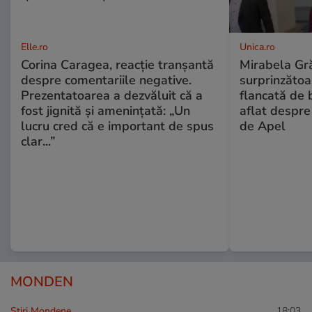
Elle.ro
Unica.ro
Corina Caragea, reacție tranșantă
Mirabela Gră
despre comentariile negative.
surprinzătoar
Prezentatoarea a dezvăluit că a
flancată de 
fost jignită și amenințată: „Un
aflat despre
lucru cred că e important de spus
de Apel
clar...”
MONDEN
Stiri Mondene
18:03