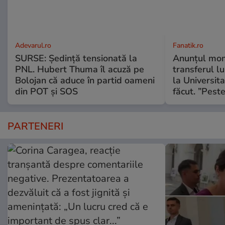
Adevarul.ro
Fanatik.ro
SURSE: Ședință tensionată la
Anunțul mom
PNL. Hubert Thuma îl acuză pe
transferul l
Bolojan că aduce în partid oameni
la Universit
din POT și SOS
făcut. ”Pest
PARTENERI