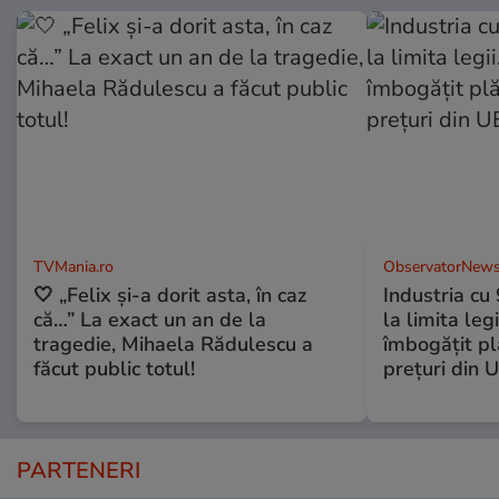
TVMania.ro
ObservatorNews
🤍 „Felix și-a dorit asta, în caz
Industria cu
că…” La exact un an de la
la limita leg
tragedie, Mihaela Rădulescu a
îmbogăţit pl
făcut public totul!
preţuri din 
PARTENERI