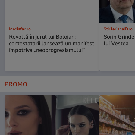
Mediafax.ro
StirileKanalD.ro
Revoltă în jurul lui Bolojan:
Sorin Grinde
contestatarii lansează un manifest
lui Veștea
împotriva „neoprogresismului”
PROMO