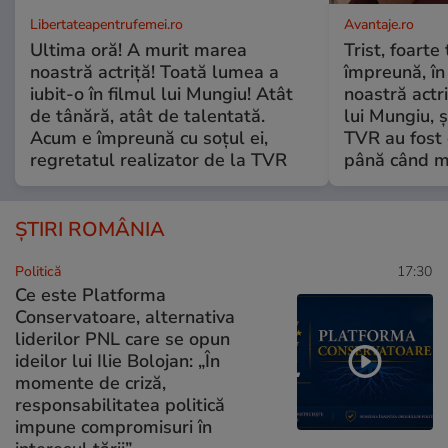
Libertateapentrufemei.ro
Avantaje.ro
Ultima oră! A murit marea
Trist, foarte
noastră actriță! Toată lumea a
împreună, în
iubit-o în filmul lui Mungiu! Atât
noastră actri
de tânără, atât de talentată.
lui Mungiu, ș
Acum e împreună cu soțul ei,
TVR au fost 
regretatul realizator de la TVR
până când mo
ȘTIRI ROMÂNIA
Politică
17:30
Ce este Platforma
Conservatoare, alternativa
liderilor PNL care se opun
ideilor lui Ilie Bolojan: „În
momente de criză,
responsabilitatea politică
impune compromisuri în