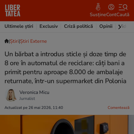
Susține
Cont
Caută
Ultimele știri
Exclusiv
Criză politică
Opinii
Video
|
Ştiri
|
Știri Externe
Un bărbat a introdus sticle și doze timp de
8 ore în automatul de reciclare: câți bani a
primit pentru aproape 8.000 de ambalaje
returnate, într-un supermarket din Polonia
Veronica Micu
Jurnalist
Actualizat pe 26 mai 2026, 11:40
Comentează