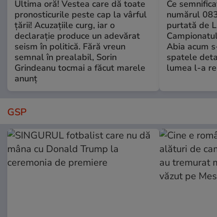
Ultima oră! Vestea care dă toate
Ce semnificaț
pronosticurile peste cap la vârful
numărul 083
țării! Acuzațiile curg, iar o
purtată de L
declarație produce un adevărat
Campionatul
seism în politică. Fără vreun
Abia acum s-
semnal în prealabil, Sorin
spatele deta
Grindeanu tocmai a făcut marele
lumea l-a r
anunț
GSP