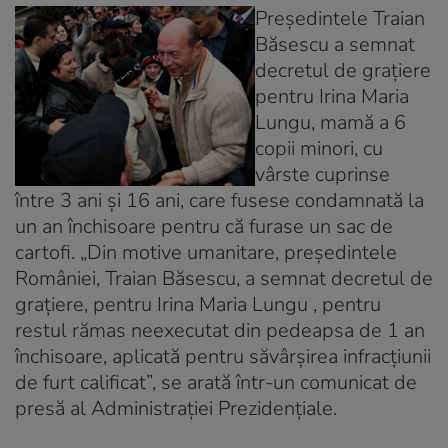
Preşedintele Traian
Băsescu a semnat
decretul de graţiere
pentru Irina Maria
Lungu, mamă a 6
copii minori, cu
vârste cuprinse
între 3 ani şi 16 ani, care fusese condamnată la
un an închisoare pentru că furase un sac de
cartofi. „Din motive umanitare, preşedintele
României, Traian Băsescu, a semnat decretul de
graţiere, pentru Irina Maria Lungu , pentru
restul rămas neexecutat din pedeapsa de 1 an
închisoare, aplicată pentru săvârşirea infracţiunii
de furt calificat”, se arată într-un comunicat de
presă al Administraţiei Prezidenţiale.