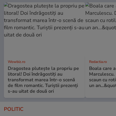
Wowbiz.ro
Redactia.ro
Dragostea plutește la propriu pe
Boala care 
litoral! Doi îndrăgostiți au
Marculescu. 
transformat marea într-o scenă
scaun cu rot
de film romantic. Turiștii prezenți
un an...&quo
s-au uitat de două ori
POLITIC