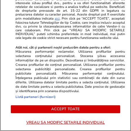
interesele si/sau profilul dvs., pentru a va oferi functionalitati aferente
România fricii: Cum am ajuns să
retelelor de socializare si pentru a analiza traficul pe website. Beneficiati
de drepturile prevazute de art. 15-22 din GDPR in legatura cu
trăim din spaimă în spaimă
prelucrarea datelor cu caracter personal. Aceste drepturi pot fi exercitate
prin modalitatea indicata
aici
. Prin click pe “ACCEPT TOATE”, acceptati
folosirea tuturor Tehnologiilor de tip Cookie, care implica inclusiv acceptul
dvs. cu privire la stocarea/accesarea informatiilor de catre Vendor-ii cu
care colaboram. Prin click pe “VREAU SA MODIFIC SETARILE
INDIVIDUAL” puteti schimba preferintele in mod individual, mai putin
cele legate de cookie strict necesare pentru functionarea website-ului.
Opinii
23 iul.
Atât noi, cât și partenerii noștri prelucrăm datele pentru a oferi:
Măsurarea performanței reclamelor. Utilizarea profilurilor pentru
selectarea conținutului personalizat. Stocarea și/sau accesarea
informațiilor de pe un dispozitiv. Dezvoltarea și îmbunătățirea serviciilor.
Țoiu, arestează-mă dacă
Crearea profilurilor de conținut personalizat. Utilizarea profilurilor pentru
selectarea publicității personalizate. Crearea profilurilor pentru
altceva n-ai de făcut!
publicitate personalizată. Măsurarea performanței conținutului.
Înțelegerea publicului prin statistici sau combinații de date din surse
diferite. Utilizarea datelor limitate pentru a selecta conținutul. Utilizarea
de date limitate pentru a selecta publicitatea. Date precise de geolocație
și identificarea prin scanarea dispozitivului.
Listă parteneri (furnizori)
Opinii
22 iul.
ACCEPT TOATE
VREAU SA MODIFIC SETARILE INDIVIDUAL
Lumea după 2015