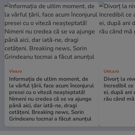
Viva.ro
Unica.ro
Informația de ultim moment, de
Divorț la nive
la vârful țării, face acum înconjurul
Incredibil ce
presei cu o viteză neașteptată!
ei, după ani 
Nimeni nu credea că se va ajunge
rău când mă
până aici, dar iată-ne, dragi
cetățeni. Breaking news, Sorin
Grindeanu tocmai a făcut anunțul