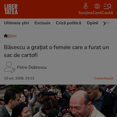
Susține
Cont
Caută
Ultimele știri
Exclusiv
Criză politică
Opinii
Video
|
Ştiri
Băsescu a graţiat o femeie care a furat un
sac de cartofi
Petre Dobrescu
10 oct. 2008, 15:13
Comentează