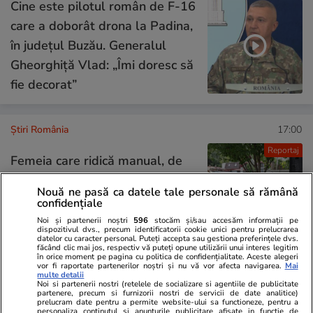
Cine este pilotul român de F-16
care a doborât drona la Padina,
în județul Buzău. Generalul
Gheorghiță Vlad: „Îmi doresc să
fie decorat”
Știri România
17:00
Reportaj
Femeia care ridică manual, de
36 de ani, o barieră de tren.
Nouă ne pasă ca datele tale personale să rămână
Imaginea care spune tot despre
confidențiale
infrastructura din România
Noi și partenerii noștri
596
stocăm și/sau accesăm informații pe
dispozitivul dvs., precum identificatorii cookie unici pentru prelucrarea
datelor cu caracter personal. Puteți accepta sau gestiona preferințele dvs.
făcând clic mai jos, respectiv vă puteți opune utilizării unui interes legitim
în orice moment pe pagina cu politica de confidențialitate. Aceste alegeri
vor fi raportate partenerilor noștri și nu vă vor afecta navigarea.
Mai
Opinii
09:00
multe detalii
Noi si partenerii nostri (retelele de socializare si agentiile de publicitate
partenere, precum si furnizorii nostri de servicii de date analitice)
prelucram date pentru a permite website-ului sa functioneze, pentru a
personaliza continutul si anunturile publicitare afisate in functie de