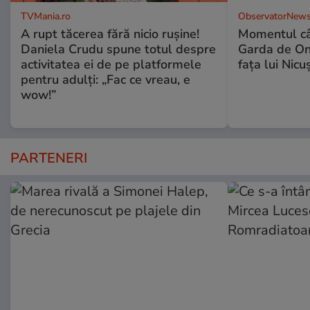
TVMania.ro
ObservatorNews
A rupt tăcerea fără nicio rușine!
Momentul câ
Daniela Crudu spune totul despre
Garda de Ono
activitatea ei de pe platformele
fața lui Nic
pentru adulți: „Fac ce vreau, e
wow!”
PARTENERI