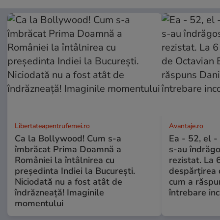
Libertateapentrufemei.ro
Avantaje.ro
Ca la Bollywood! Cum s-a
Ea - 52, el 
îmbrăcat Prima Doamnă a
s-au îndrăgos
României la întâlnirea cu
rezistat. La 
președinta Indiei la București.
despărțirea 
Niciodată nu a fost atât de
cum a răspu
îndrăzneață! Imaginile
întrebare i
momentului