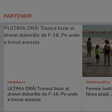
PARTENERI
Mediafax.ro
StirileKanalD.ro
ULTIMA ORĂ! Traseul bizar al
Femeie lovit
dronei doborâte de F-16. Pe unde
făcea plajă: „
a trecut aceasta