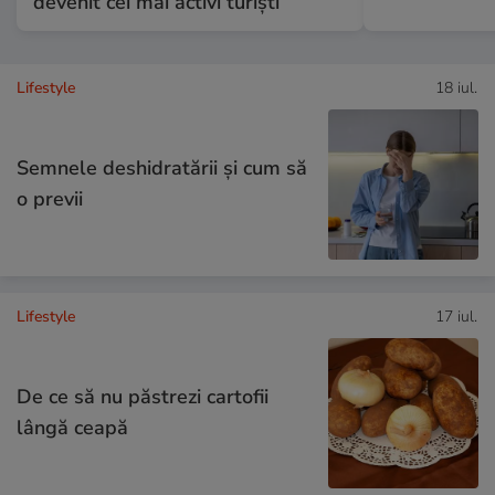
devenit cei mai activi turiști
Lifestyle
18 iul.
Semnele deshidratării și cum să
o previi
Lifestyle
17 iul.
De ce să nu păstrezi cartofii
lângă ceapă