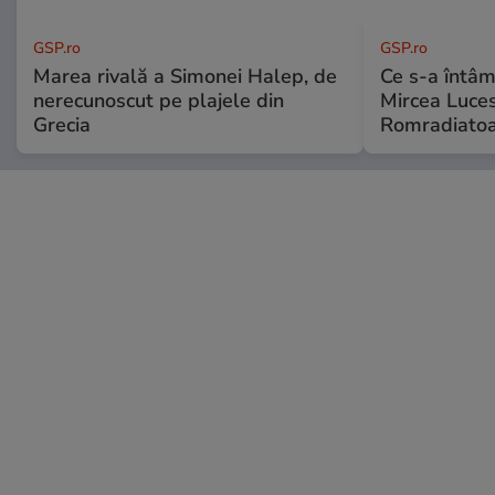
GSP.ro
GSP.ro
Marea rivală a Simonei Halep, de
Ce s-a întâmp
nerecunoscut pe plajele din
Mircea Luces
Grecia
Romradiatoa