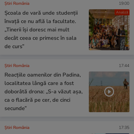
Știri România
19:00
Școala de vară unde studenții
Analiză
învață ce nu află la facultate.
„Tinerii își doresc mai mult
decât ceea ce primesc în sala
de curs”
Știri România
17:44
Reacțiile oamenilor din Padina,
localitatea lângă care a fost
doborâtă drona: „S-a văzut așa,
ca o flacără pe cer, de cinci
secunde”
Știri România
17:35