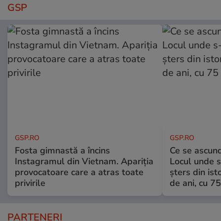
GSP
GSP.RO
GSP.RO
Fosta gimnastă a încins
Ce se ascund
Instagramul din Vietnam. Apariția
Locul unde s-
provocatoare care a atras toate
șters din ist
privirile
de ani, cu 7
PARTENERI