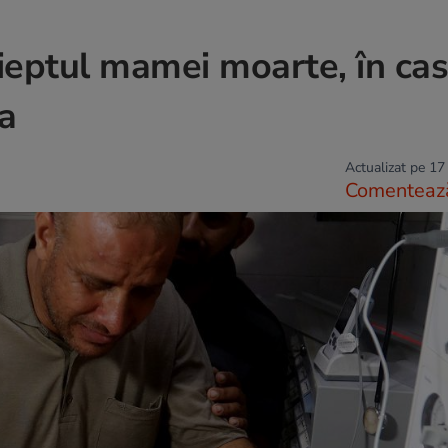
pieptul mamei moarte, în ca
za
Actualizat pe 17
Comenteaz