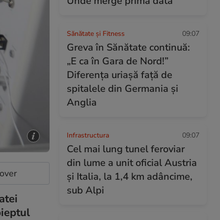
Unde merge prima dată
Sănătate și Fitness
09:07
Greva în Sănătate continuă:
„E ca în Gara de Nord!”
Diferența uriașă față de
spitalele din Germania și
Anglia
Infrastructura
09:07
Cel mai lung tunel feroviar
din lume a unit oficial Austria
cover
și Italia, la 1,4 km adâncime,
sub Alpi
atei
pieptul