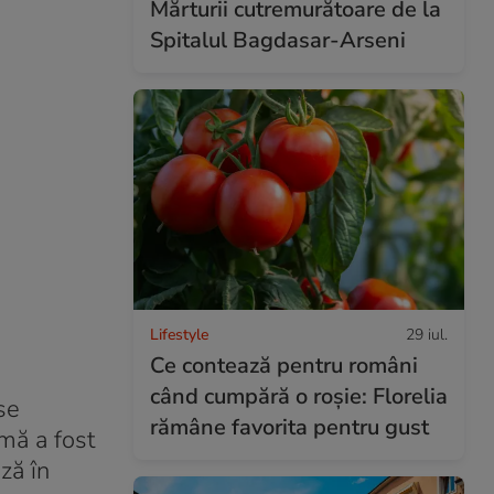
Mărturii cutremurătoare de la
Spitalul Bagdasar-Arseni
Lifestyle
29 iul.
Ce contează pentru români
când cumpără o roșie: Florelia
se
rămâne favorita pentru gust
imă a fost
ză în