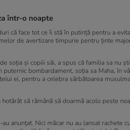
za într-o noapte
ri că face tot ce îi stă în putință pentru a evit
emelor de avertizare timpurie pentru ținte majo
 soția și copiii săi, a spus că familia sa nu șt
un puternic bombardament, soția sa Maha, în vâ
fratelui ei, pentru a celebra sărbătoarea musulm
 hotărât să rămână să doarmă acolo peste noa
 i-au anunțat. Nici măcar nu au lansat rachete 