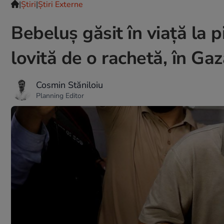
|
Ştiri
|
Știri Externe
Bebeluș găsit în viață la 
lovită de o rachetă, în Ga
Cosmin Stăniloiu
Planning Editor