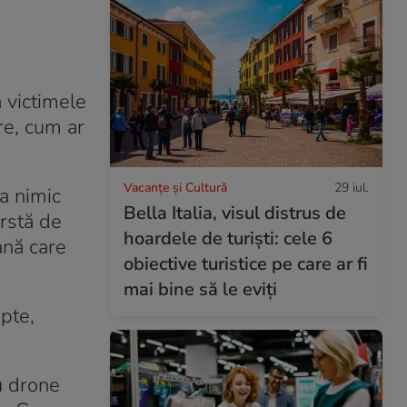
a victimele
re, cum ar
Vacanțe și Cultură
29 iul.
ia nimic
Bella Italia, visul distrus de
rstă de
hoardele de turiști: cele 6
ană care
obiective turistice pe care ar fi
mai bine să le eviți
pte,
cu drone