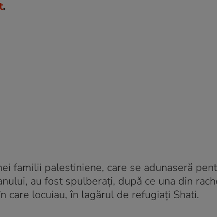
t
.
ei familii palestiniene, care se adunaseră pent
ului, au fost spulberați, după ce una din rach
în care locuiau, în lagărul de refugiați Shati.