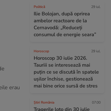
Politică
29 iul.
Ilie Bolojan, după oprirea
ambelor reactoare de la
Cernavodă: „Reduceți
consumul de energie seara”
Horoscop
29 iul.
Horoscop 30 iulie 2026.
Tauriii se interesează mai
de
puțin ce se discută în spatele
ușilor închise, gestionează
mai bine orice sursă de stres
eile erau
Știri România
07:00
Tragerile loto din 30 iulie