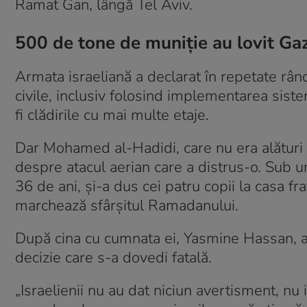
Ramat Gan, lângă Tel Aviv.
500 de tone de muniție au lovit Ga
Armata israeliană a declarat în repetate rându
civile, inclusiv folosind implementarea sist
fi clădirile cu mai multe etaje.
Dar Mohamed al-Hadidi, care nu era alături de
despre atacul aerian care a distrus-o. Sub 
36 de ani, și-a dus cei patru copii la casa 
marchează sfârșitul Ramadanului.
După cina cu cumnata ei, Yasmine Hassan, a
decizie care s-a dovedi fatală.
„Israelienii nu au dat niciun avertisment, nu