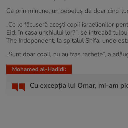
Ca prin minune, un bebeluș de doar cinci lun
„Ce le făcuseră acești copii israelienilor pent
Eid, în casa unchiului lor?”, se întreabă tul
The Independent, la spitalul Shifa, unde este î
„Sunt doar copii, nu au tras rachete”, a ad
Mohamed al-Hadidi:
Cu excepția lui Omar, mi-am pier