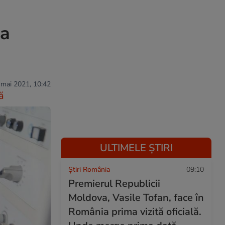
sa
 mai 2021, 10:42
ă
ULTIMELE ȘTIRI
Știri România
09:10
Premierul Republicii
Moldova, Vasile Tofan, face în
România prima vizită oficială.