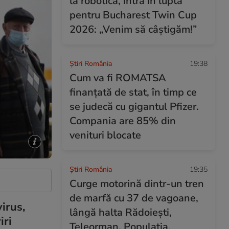
la robotică, intră în lupta
pentru Bucharest Twin Cup
2026: „Venim să câștigăm!”
Știri România
19:38
Cum va fi ROMATSA
finanțată de stat, în timp ce
se judecă cu gigantul Pfizer.
Compania are 85% din
venituri blocate
Știri România
19:35
Curge motorină dintr-un tren
de marfă cu 37 de vagoane,
irus,
lângă halta Rădoiești,
iri
Teleorman. Populaţia,