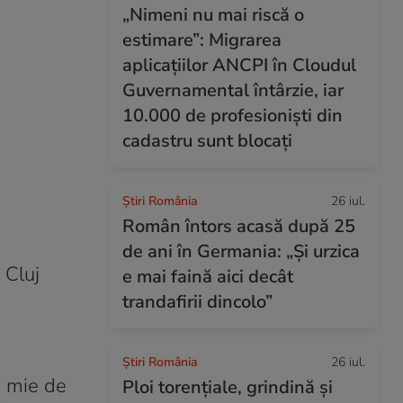
„Nimeni nu mai riscă o
estimare”: Migrarea
aplicațiilor ANCPI în Cloudul
Guvernamental întârzie, iar
10.000 de profesioniști din
cadastru sunt blocați
Știri România
26 iul.
Român întors acasă după 25
de ani în Germania: „Și urzica
 Cluj
e mai faină aici decât
trandafirii dincolo”
Știri România
26 iul.
o mie de
Ploi torențiale, grindină și