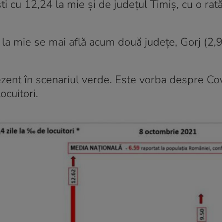
ti cu 12,24 la mie și de județul Timiș, cu o rat
i la mie se mai află acum două județe, Gorj (2,
zent în scenariul verde. Este vorba despre Co
ocuitori.