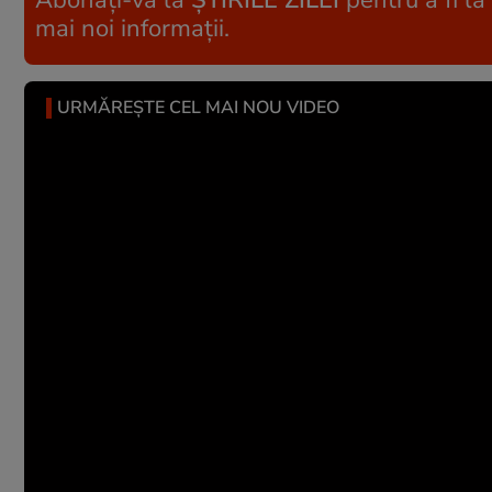
Abonați-vă la
ȘTIRILE ZILEI
pentru a fi la
mai noi informații.
URMĂREȘTE CEL MAI NOU VIDEO