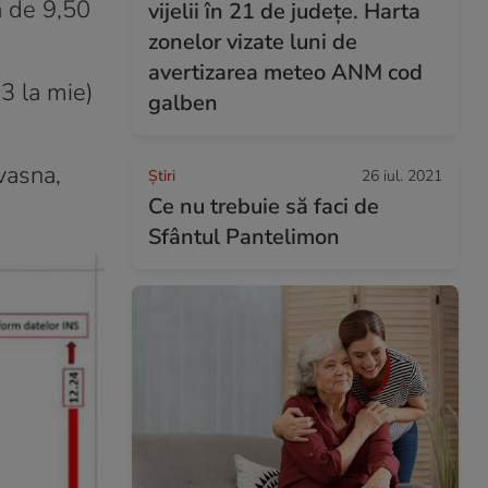
ă de 9,50
vijelii în 21 de județe. Harta
zonelor vizate luni de
avertizarea meteo ANM cod
93 la mie)
galben
vasna,
Ştiri
26 iul. 2021
Ce nu trebuie să faci de
Sfântul Pantelimon