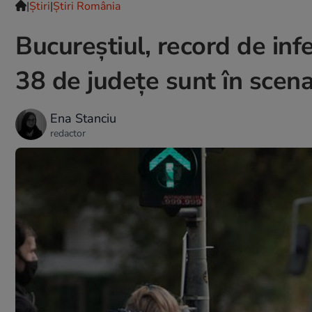
|
Ştiri
|
Știri România
Bucureștiul, record de inf
38 de județe sunt în scena
Ena Stanciu
redactor