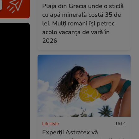
Plaja din Grecia unde o sticlă
cu apă minerală costă 35 de
lei. Mulți români își petrec
acolo vacanța de vară în
2026
Lifestyle
16:01
Experții Astratex vă