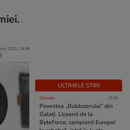
miei.
 oct. 2021, 14:36
ă
ULTIMELE ȘTIRI
Educație
19:40
Povestea „Buldozerului” din
Galați. Liceenii de la
ByteForce, campionii Europei