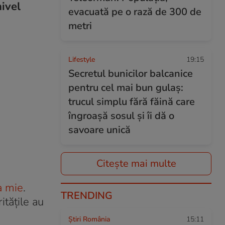
nivel
evacuată pe o rază de 300 de
metri
Lifestyle
19:15
Secretul bunicilor balcanice
pentru cel mai bun gulaș:
trucul simplu fără făină care
îngroașă sosul și îi dă o
savoare unică
Citește mai multe
a mie
.
TRENDING
itățile au
Știri România
15:11