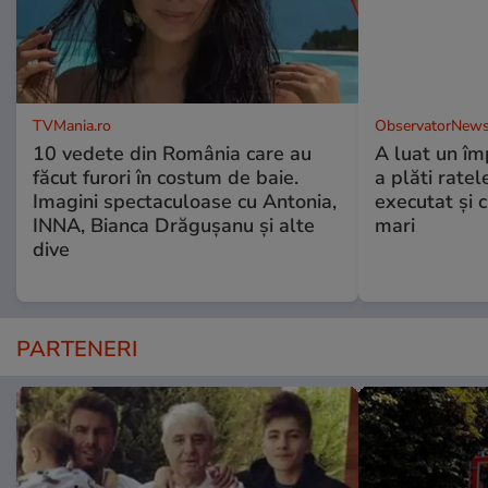
TVMania.ro
ObservatorNews
10 vedete din România care au
A luat un îm
făcut furori în costum de baie.
a plăti ratel
Imagini spectaculoase cu Antonia,
executat şi c
INNA, Bianca Drăgușanu și alte
mari
dive
PARTENERI