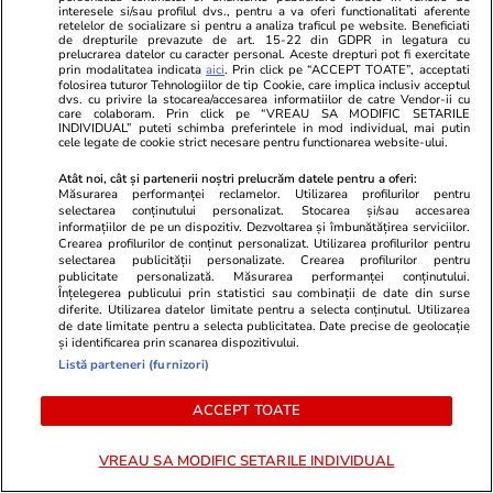
acum să îi dea bani lunar fostei partenere
interesele si/sau profilul dvs., pentru a va oferi functionalitati aferente
retelelor de socializare si pentru a analiza traficul pe website. Beneficiati
de drepturile prevazute de art. 15-22 din GDPR in legatura cu
prelucrarea datelor cu caracter personal. Aceste drepturi pot fi exercitate
prin modalitatea indicata
aici
. Prin click pe “ACCEPT TOATE”, acceptati
Horoscop
31 iul.
folosirea tuturor Tehnologiilor de tip Cookie, care implica inclusiv acceptul
dvs. cu privire la stocarea/accesarea informatiilor de catre Vendor-ii cu
Horoscop Urania | Previziuni astrologice pentru
care colaboram. Prin click pe “VREAU SA MODIFIC SETARILE
INDIVIDUAL” puteti schimba preferintele in mod individual, mai putin
perioada 1 – 7 august 2026. Venus va intra în
cele legate de cookie strict necesare pentru functionarea website-ului.
zodia Balanței
Atât noi, cât și partenerii noștri prelucrăm datele pentru a oferi:
Măsurarea performanței reclamelor. Utilizarea profilurilor pentru
selectarea conținutului personalizat. Stocarea și/sau accesarea
informațiilor de pe un dispozitiv. Dezvoltarea și îmbunătățirea serviciilor.
Crearea profilurilor de conținut personalizat. Utilizarea profilurilor pentru
selectarea publicității personalizate. Crearea profilurilor pentru
publicitate personalizată. Măsurarea performanței conținutului.
Înțelegerea publicului prin statistici sau combinații de date din surse
diferite. Utilizarea datelor limitate pentru a selecta conținutul. Utilizarea
de date limitate pentru a selecta publicitatea. Date precise de geolocație
și identificarea prin scanarea dispozitivului.
Listă parteneri (furnizori)
ACCEPT TOATE
VREAU SA MODIFIC SETARILE INDIVIDUAL
Horoscop
31 iul.
Lifestyle