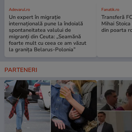
Adevarul.ro
Fanatik.ro
Un expert în migrație
Transferă FC
internațională pune la îndoială
Mihai Stoica 
spontaneitatea valului de
din poarta r
migranți din Ceuta: „Seamănă
foarte mult cu ceea ce am văzut
la granița Belarus-Polonia”
PARTENERI