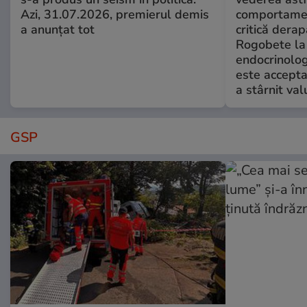
Azi, 31.07.2026, premierul demis
comportamen
a anunțat tot
critică derap
Rogobete la
endocrinolog
este accepta
a stârnit valu
GSP