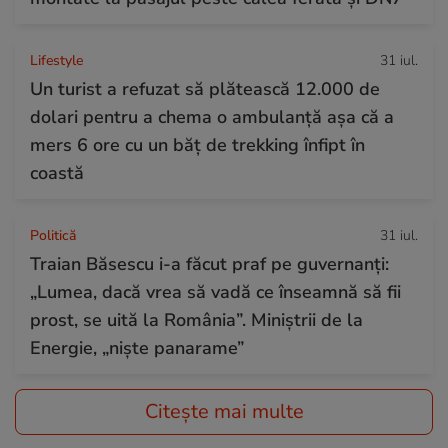
Lifestyle
31 iul.
Un turist a refuzat să plătească 12.000 de
dolari pentru a chema o ambulanță așa că a
mers 6 ore cu un băț de trekking înfipt în
coastă
Politică
31 iul.
Traian Băsescu i-a făcut praf pe guvernanți:
„Lumea, dacă vrea să vadă ce înseamnă să fii
prost, se uită la România”. Miniștrii de la
Energie, „niște panarame”
Citește mai multe