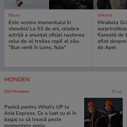
Elle.ro
Unica.ro
Este vestea momentului în
Mirabela Gră
showbiz! La 53 de ani, celebra
surprinzătoar
actriță a anunțat oficial nașterea
flancată de 
celui de-al treilea copil al său:
aflat despre
"Bun venit în lume, fiule"
de Apel
MONDEN
Stiri Mondene
31 iul.
Panică pentru What’s UP la
Asia Express. Ce a luat cu el în
bagaj ca să treacă peste
momentele grele