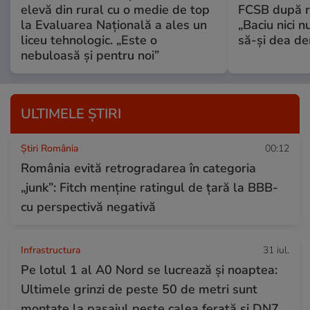
elevă din rural cu o medie de top
FCSB după r
la Evaluarea Națională a ales un
„Baciu nici n
liceu tehnologic. „Este o
să-și dea dem
nebuloasă și pentru noi”
ULTIMELE ȘTIRI
Știri România
00:12
România evită retrogradarea în categoria
„junk”: Fitch menține ratingul de țară la BBB-
cu perspectivă negativă
Infrastructura
31 iul.
Pe lotul 1 al A0 Nord se lucrează și noaptea:
Ultimele grinzi de peste 50 de metri sunt
montate la pasajul peste calea ferată și DN7