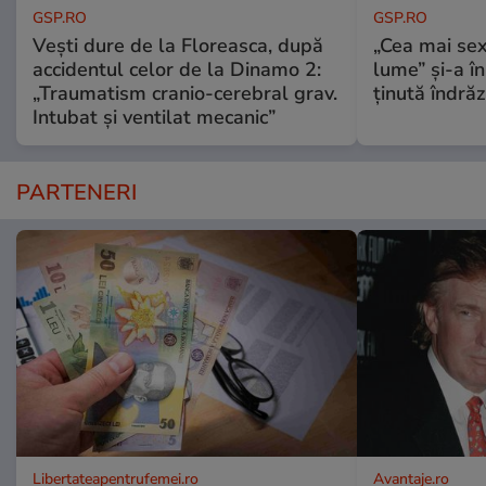
GSP.RO
GSP.RO
Vești dure de la Floreasca, după
„Cea mai sex
accidentul celor de la Dinamo 2:
lume” și-a în
„Traumatism cranio-cerebral grav.
ținută îndră
Intubat și ventilat mecanic”
PARTENERI
Libertateapentrufemei.ro
Avantaje.ro