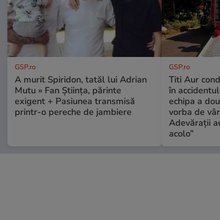
GSP.ro
GSP.ro
A murit Spiridon, tatăl lui Adrian
Titi Aur con
Mutu » Fan Știința, părinte
în accidentul
exigent + Pasiunea transmisă
echipa a dou
printr-o pereche de jambiere
vorba de vâr
Adevărații a
acolo”