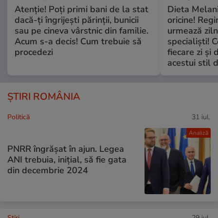
Atenție! Poți primi bani de la stat
Dieta Melan
dacă-ți îngrijești părinții, bunicii
oricine! Regi
sau pe cineva vârstnic din familie.
urmează zilni
Acum s-a decis! Cum trebuie să
specialiști! 
procedezi
fiecare zi și 
acestui stil 
ȘTIRI ROMÂNIA
Politică
31 iul.
Analiză
PNRR îngrășat în ajun. Legea
ANI trebuia, inițial, să fie gata
din decembrie 2024
Ştiri
29 iul.