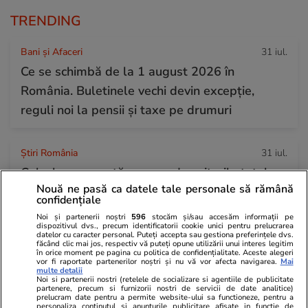
TRENDING
Bani și Afaceri
31 iul.
Ce se schimbă de la 1 august 2026 în
România. Buletinele vechi devin excepție,
reguli noi la pensii și taxe pe drumuri
Știri România
31 iul.
Calcule care arată cum scad veniturile totale
Nouă ne pasă ca datele tale personale să rămână
ale medicilor și asistentelor dacă se aplică
confidențiale
noua lege a salarizării
Noi și partenerii noștri
596
stocăm și/sau accesăm informații pe
dispozitivul dvs., precum identificatorii cookie unici pentru prelucrarea
datelor cu caracter personal. Puteți accepta sau gestiona preferințele dvs.
făcând clic mai jos, respectiv vă puteți opune utilizării unui interes legitim
în orice moment pe pagina cu politica de confidențialitate. Aceste alegeri
Știri Externe
31 iul.
vor fi raportate partenerilor noștri și nu vă vor afecta navigarea.
Mai
multe detalii
Un șofer de TIR care a câștigat la loterie 220
Noi si partenerii nostri (retelele de socializare si agentiile de publicitate
partenere, precum si furnizorii nostri de servicii de date analitice)
de milioane de euro a murit: soția lui, obligată
prelucram date pentru a permite website-ului sa functioneze, pentru a
personaliza continutul si anunturile publicitare afisate in functie de