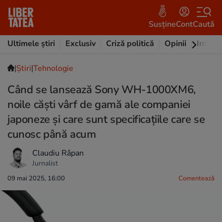
Susține
Cont
Caută
Ultimele știri
Exclusiv
Criză politică
Opinii
Intervi
|
Ştiri
|
Tehnologie
Când se lansează Sony WH-1000XM6,
noile căști vârf de gamă ale companiei
japoneze și care sunt specificațiile care se
cunosc până acum
Claudiu Râpan
Jurnalist
09 mai 2025, 16:00
Comentează