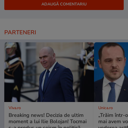
PARTENERI
Viva.ro
Unica.ro
Breaking news! Decizia de ultim
„Trăim într-
moment a lui Ilie Bolojan! Tocmai
mai avem vo
s-a produs un seism în politică.
vederea astf