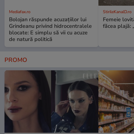
Mediafax.ro
StirileKanalD.ro
Bolojan răspunde acuzațiilor lui
Femeie lovit
Grindeanu privind hidrocentralele
făcea plajă: „
blocate: E simplu să vii cu acuze
de natură politică
PROMO