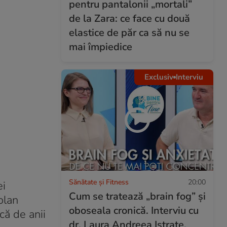
pentru pantalonii „mortali”
de la Zara: ce face cu două
elastice de păr ca să nu se
mai împiedice
Exclusiv
Interviu
Sănătate și Fitness
20:00
ei
Cum se tratează „brain fog” și
olan
oboseala cronică. Interviu cu
că de anii
dr. Laura Andreea Istrate,