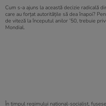
Cum s-a ajuns la această decizie radicală di
care au forțat autoritățile să dea înapoi? Pe
de viteză la începutul anilor ’50, trebuie pr
Mondial.
În timpul regimului național-socialist, fuses