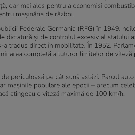
nță, dar mai ales pentru a economisi combustibi
ntru mașinăria de război.
ublicii Federale Germania (RFG) în 1949, noile 
e dictatură și de controlul excesiv al statului 
 s-a tradus direct în mobilitate. În 1952, Parlam
iminarea completă a tuturor limitelor de viteză
t de periculoasă pe cât sună astăzi. Parcul auto
 iar mașinile populare ale epocii – precum cele
că atingeau o viteză maximă de 100 km/h.