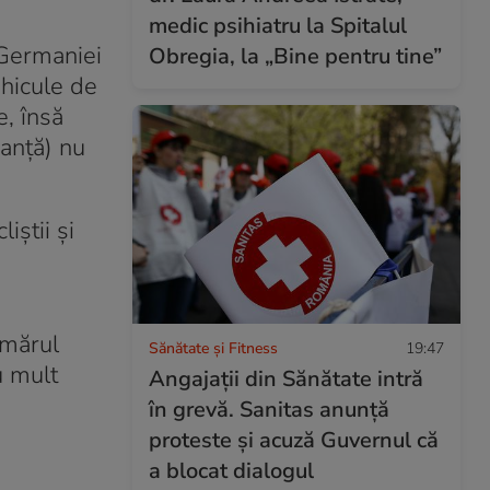
medic psihiatru la Spitalul
 Germaniei
Obregia, la „Bine pentru tine”
hicule de
e, însă
ranță) nu
iștii și
umărul
Sănătate și Fitness
19:47
u mult
Angajații din Sănătate intră
în grevă. Sanitas anunță
proteste și acuză Guvernul că
a blocat dialogul