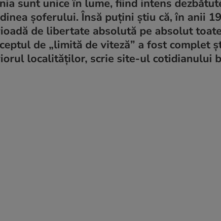
a sunt unice în lume, fiind intens dezbătut
inea șoferului. Însă puțini știu că, în anii 1
ioadă de libertate absolută pe absolut toat
ceptul de „limită de viteză” a fost complet ș
riorul localităților, scrie site-ul cotidianului