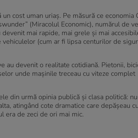
însă un cost uman uriaș. Pe măsură ce economia
swunder” (Miracolul Economic), numărul de ve
 devenit mai rapide, mai grele și mai accesibil
 vehiculelor (cum ar fi lipsa centurilor de sigu
e au devenit o realitate cotidiană. Pietonii, bicicl
așelor unde mașinile treceau cu viteze complet
cele din urmă opinia publică și clasa politică: n
 alta, atingând cote dramatice care depășeau c
cul era de zeci de ori mai mic.