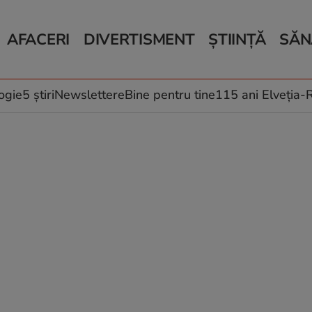
AFACERI
DIVERTISMENT
ȘTIINȚĂ
SĂN
Bani și Afaceri
Monden
Știri Știință
Știri 
Auto
Horoscop
Schimbări climati
Relații
Locuri de muncă
Muzică și Filme
Rețete
ogie
5 știri
Newslettere
Bine pentru tine
115 ani Elveția
Imobiliare.ro
Vacanțe și Cultură
Fructe
eJobs.ro
Îngriji