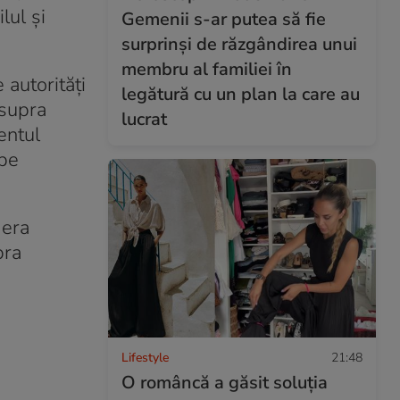
lul și
Gemenii s-ar putea să fie
surprinși de răzgândirea unui
membru al familiei în
autorități
legătură cu un plan la care au
asupra
lucrat
entul
 pe
 era
bra
Lifestyle
21:48
O româncă a găsit soluția