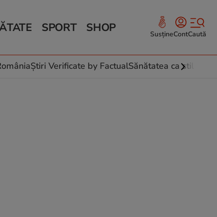
ĂTATE
SPORT
SHOP
Susține
Cont
Caută
Sănătate și Fitness
ce
 culinare
-România
Știri Verificate by Factual
Sănătatea ca stil de vi
 și legume
rea plantelor