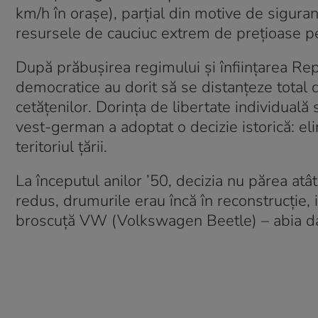
km/h în orașe), parțial din motive de sigura
resursele de cauciuc extrem de prețioase pe
După prăbușirea regimului și înființarea Rep
democratice au dorit să se distanțeze total d
cetățenilor. Dorința de libertate individuală
vest-german a adoptat o decizie istorică: el
teritoriul țării.
La începutul anilor ’50, decizia nu părea atâ
redus, drumurile erau încă în reconstrucție,
broscuță VW (Volkswagen Beetle) – abia da