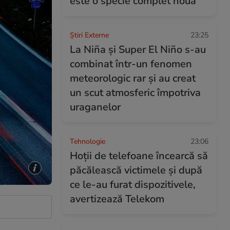
este o specie complet nouă
Știri Externe
23:25
La Niña și Super El Niño s-au
combinat într-un fenomen
meteorologic rar și au creat
un scut atmosferic împotriva
uraganelor
Tehnologie
23:06
Hoții de telefoane încearcă să
păcălească victimele și după
ce le-au furat dispozitivele,
avertizează Telekom