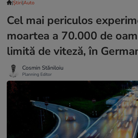
|
Ştiri
|
Auto
Cel mai periculos experime
moartea a 70.000 de oamen
limită de viteză, în Germa
Cosmin Stăniloiu
Planning Editor