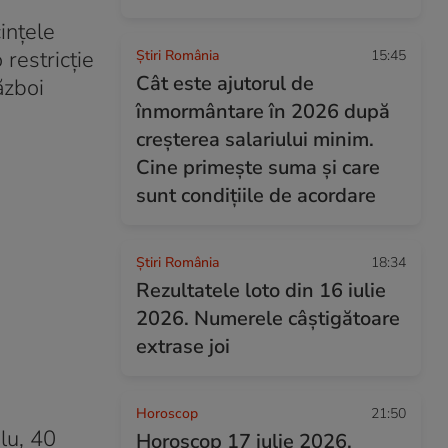
ințele
 restricție
Știri România
15:45
Cât este ajutorul de
ăzboi
înmormântare în 2026 după
creșterea salariului minim.
Cine primește suma și care
sunt condițiile de acordare
Știri România
18:34
Rezultatele loto din 16 iulie
2026. Numerele câștigătoare
extrase joi
Horoscop
21:50
lu, 40
Horoscop 17 iulie 2026.