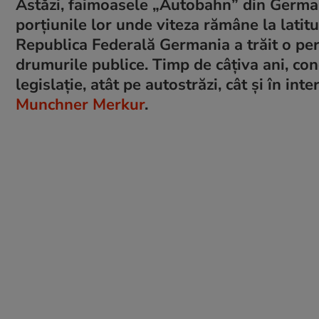
Astăzi, faimoasele „Autobahn” din Germani
porțiunile lor unde viteza rămâne la latitud
Republica Federală Germania a trăit o per
drumurile publice. Timp de câțiva ani, con
legislație, atât pe autostrăzi, cât și în inte
Munchner Merkur
.