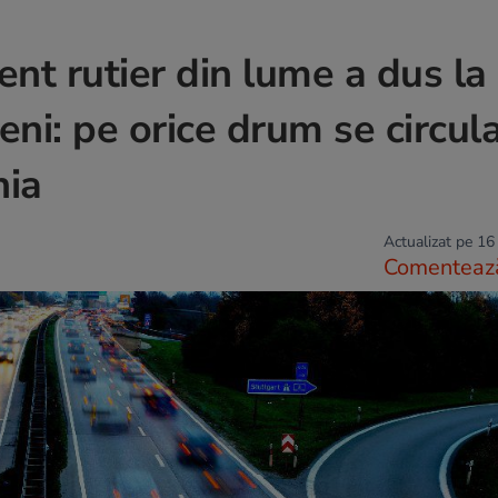
nt rutier din lume a dus la
i: pe orice drum se circula
nia
Actualizat pe 16
Comenteaz