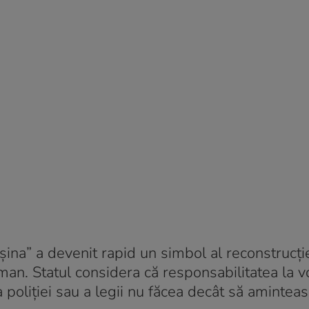
ina” a devenit rapid un simbol al reconstrucți
rman. Statul considera că responsabilitatea la v
a poliției sau a legii nu făcea decât să aminteas