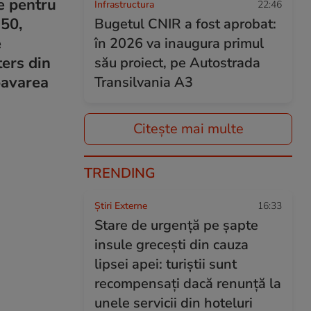
e pentru
Infrastructura
22:46
950,
Bugetul CNIR a fost aprobat:
e
în 2026 va inaugura primul
ters din
său proiect, pe Autostrada
 bavarea
Transilvania A3
Citește mai multe
TRENDING
Știri Externe
16:33
Stare de urgență pe șapte
insule grecești din cauza
lipsei apei: turiștii sunt
recompensați dacă renunță la
unele servicii din hoteluri