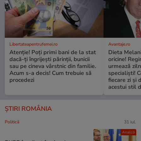
Libertateapentrufemei.ro
Avantaje.ro
Atenție! Poți primi bani de la stat
Dieta Melan
dacă-ți îngrijești părinții, bunicii
oricine! Regi
sau pe cineva vârstnic din familie.
urmează zilni
Acum s-a decis! Cum trebuie să
specialiști! 
procedezi
fiecare zi și 
acestui stil 
ȘTIRI ROMÂNIA
Politică
31 iul.
Analiză