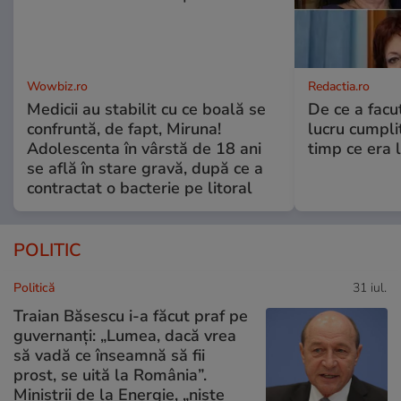
Wowbiz.ro
Redactia.ro
Medicii au stabilit cu ce boală se
De ce a fac
confruntă, de fapt, Miruna!
lucru cumplit
Adolescenta în vârstă de 18 ani
timp ce era 
se află în stare gravă, după ce a
contractat o bacterie pe litoral
POLITIC
Politică
31 iul.
Traian Băsescu i-a făcut praf pe
guvernanți: „Lumea, dacă vrea
să vadă ce înseamnă să fii
prost, se uită la România”.
Miniștrii de la Energie, „niște