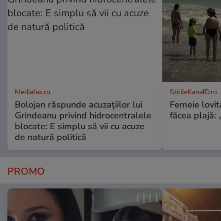
Mediafax.ro
StirileKanalD.ro
Bolojan răspunde acuzațiilor lui
Femeie lovit
Grindeanu privind hidrocentralele
făcea plajă: „
blocate: E simplu să vii cu acuze
de natură politică
PROMO