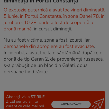
dimineaţă în Portul Constanţa
O explozie puternică a avut loc vineri dimineață,
5 iunie, în Portul Constanța, în zona Danei 78, în
jurul orei 10:28, unde a fost descoperită o
dronă marină
, în cursul dimineții.
Nu au fost victime, zona a fost izolată, iar
persoanele din apropiere au fost evacuate
.
Incidentul a avut loc la o săptămână după ce o
dronă de tip Geran 2, de provenienţă rusească,
s-a prăbuşit pe un bloc din Galaţi, două
persoane fiind rănite.
Abonați-vă la
ȘTIRILE
ZILEI
pentru a fi la
ABONEAZĂ-TE
curent cu cele mai noi