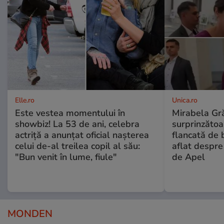
Elle.ro
Unica.ro
Este vestea momentului în
Mirabela Gră
showbiz! La 53 de ani, celebra
surprinzătoar
actriță a anunțat oficial nașterea
flancată de 
celui de-al treilea copil al său:
aflat despre
"Bun venit în lume, fiule"
de Apel
MONDEN