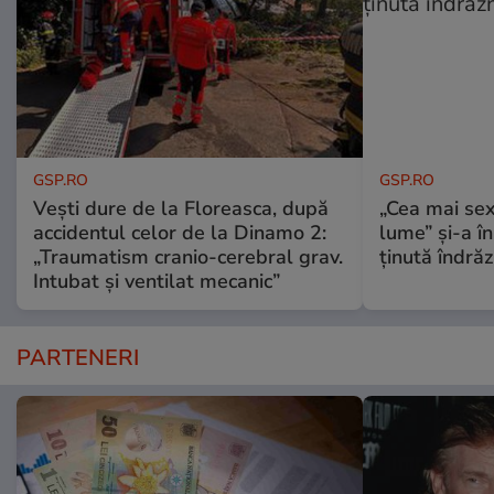
GSP.RO
GSP.RO
Vești dure de la Floreasca, după
„Cea mai sex
accidentul celor de la Dinamo 2:
lume” și-a în
„Traumatism cranio-cerebral grav.
ținută îndră
Intubat și ventilat mecanic”
PARTENERI