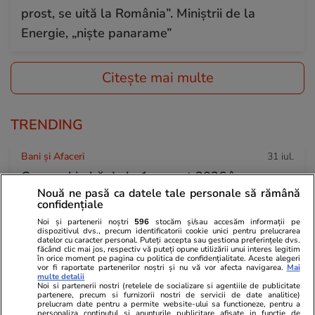
prost, se uită la România”. Miniștrii de la
Energie, „niște panarame”
Citește mai multe
TRENDING
Bani și Afaceri
31 iul.
Ce se schimbă de la 1 august 2026 în
Nouă ne pasă ca datele tale personale să rămână
România. Buletinele vechi devin excepție,
confidențiale
reguli noi la pensii și taxe pe drumuri
Noi și partenerii noștri
596
stocăm și/sau accesăm informații pe
dispozitivul dvs., precum identificatorii cookie unici pentru prelucrarea
datelor cu caracter personal. Puteți accepta sau gestiona preferințele dvs.
făcând clic mai jos, respectiv vă puteți opune utilizării unui interes legitim
în orice moment pe pagina cu politica de confidențialitate. Aceste alegeri
Știri România
31 iul.
vor fi raportate partenerilor noștri și nu vă vor afecta navigarea.
Mai
multe detalii
Calcule care arată cum scad veniturile totale
Noi si partenerii nostri (retelele de socializare si agentiile de publicitate
partenere, precum si furnizorii nostri de servicii de date analitice)
ale medicilor și asistentelor dacă se aplică
prelucram date pentru a permite website-ului sa functioneze, pentru a
personaliza continutul si anunturile publicitare afisate in functie de