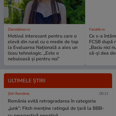
ZiaruldeIasi.ro
Fanatik.ro
Motivul interesant pentru care o
Ce s-a întâm
elevă din rural cu o medie de top
FCSB după r
la Evaluarea Națională a ales un
„Baciu nici n
liceu tehnologic. „Este o
să-și dea dem
nebuloasă și pentru noi”
ULTIMELE ȘTIRI
Știri România
00:12
România evită retrogradarea în categoria
„junk”: Fitch menține ratingul de țară la BBB-
cu perspectivă negativă