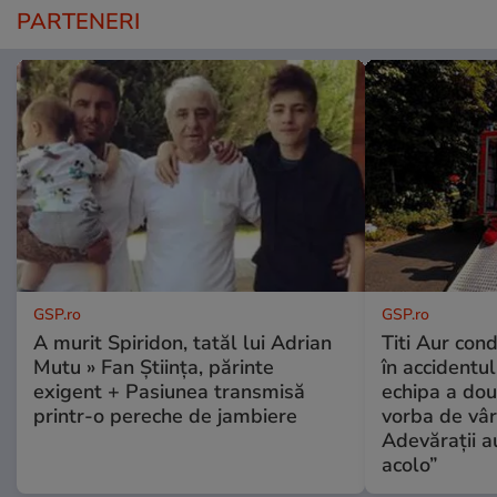
PARTENERI
GSP.ro
GSP.ro
A murit Spiridon, tatăl lui Adrian
Titi Aur con
Mutu » Fan Știința, părinte
în accidentul
exigent + Pasiunea transmisă
echipa a dou
printr-o pereche de jambiere
vorba de vâr
Adevărații a
acolo”