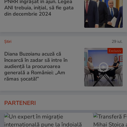
PNRR îngrășat în ajun. Legea
ANI trebuia, inițial, să fie gata
din decembrie 2024
Ştiri
29 iul.
Exclusiv
Diana Buzoianu acuză că
încearcă în zadar să intre în
audiență la procuroarea
generală a României: „Am
rămas șocată!”
PARTENERI