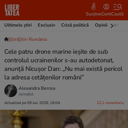
Susține
Cont
Caută
Ultimele știri
Exclusiv
Criză politică
Opinii
Intervi
|
Ştiri
|
Știri România
Cele patru drone marine ieșite de sub
controlul ucrainenilor s-au autodetonat,
anunță Nicușor Dan: „Nu mai există pericol
la adresa cetățenilor români”
Alexandra Bercea
Jurnalist
Actualizat pe 09 iun. 2026, 16:04
1 comentariu