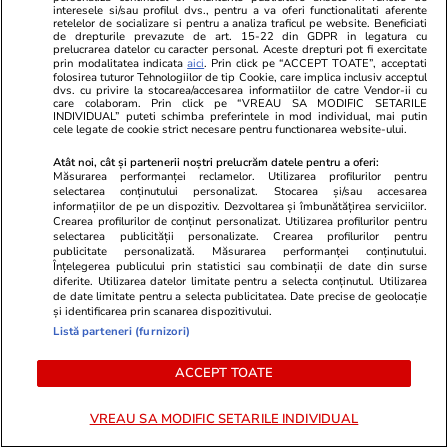
noua lege a salarizării
interesele si/sau profilul dvs., pentru a va oferi functionalitati aferente
retelelor de socializare si pentru a analiza traficul pe website. Beneficiati
de drepturile prevazute de art. 15-22 din GDPR in legatura cu
prelucrarea datelor cu caracter personal. Aceste drepturi pot fi exercitate
prin modalitatea indicata
aici
. Prin click pe “ACCEPT TOATE”, acceptati
Știri Externe
31 iul.
folosirea tuturor Tehnologiilor de tip Cookie, care implica inclusiv acceptul
dvs. cu privire la stocarea/accesarea informatiilor de catre Vendor-ii cu
Un șofer de TIR care a câștigat la loterie 220
care colaboram. Prin click pe “VREAU SA MODIFIC SETARILE
INDIVIDUAL” puteti schimba preferintele in mod individual, mai putin
de milioane de euro a murit: soția lui, obligată
cele legate de cookie strict necesare pentru functionarea website-ului.
acum să îi dea bani lunar fostei partenere
Atât noi, cât și partenerii noștri prelucrăm datele pentru a oferi:
Măsurarea performanței reclamelor. Utilizarea profilurilor pentru
selectarea conținutului personalizat. Stocarea și/sau accesarea
informațiilor de pe un dispozitiv. Dezvoltarea și îmbunătățirea serviciilor.
Horoscop
31 iul.
Crearea profilurilor de conținut personalizat. Utilizarea profilurilor pentru
selectarea publicității personalizate. Crearea profilurilor pentru
Horoscop Urania | Previziuni astrologice pentru
publicitate personalizată. Măsurarea performanței conținutului.
Înțelegerea publicului prin statistici sau combinații de date din surse
perioada 1 – 7 august 2026. Venus va intra în
diferite. Utilizarea datelor limitate pentru a selecta conținutul. Utilizarea
zodia Balanței
de date limitate pentru a selecta publicitatea. Date precise de geolocație
și identificarea prin scanarea dispozitivului.
Listă parteneri (furnizori)
ACCEPT TOATE
VREAU SA MODIFIC SETARILE INDIVIDUAL