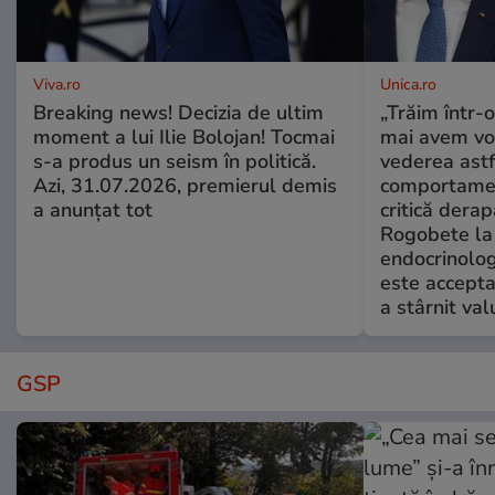
Viva.ro
Unica.ro
Breaking news! Decizia de ultim
„Trăim într-
moment a lui Ilie Bolojan! Tocmai
mai avem vo
s-a produs un seism în politică.
vederea astf
Azi, 31.07.2026, premierul demis
comportamen
a anunțat tot
critică derap
Rogobete la
endocrinolog
este accepta
a stârnit valu
GSP