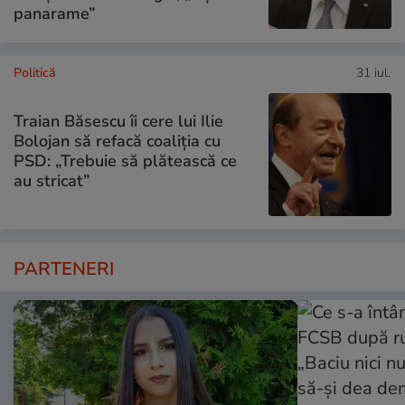
panarame”
Politică
31 iul.
Traian Băsescu îi cere lui Ilie
Bolojan să refacă coaliția cu
PSD: „Trebuie să plătească ce
au stricat”
PARTENERI