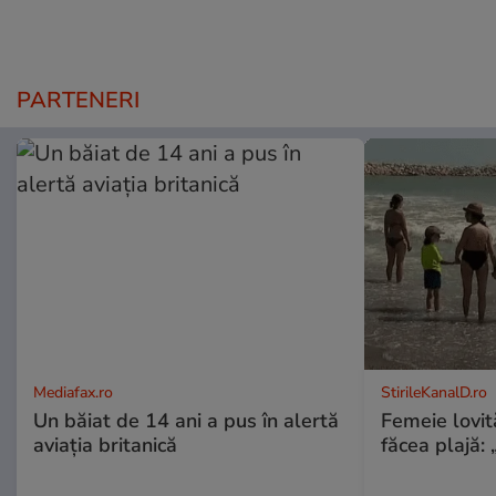
PARTENERI
Mediafax.ro
StirileKanalD.ro
Un băiat de 14 ani a pus în alertă
Femeie lovit
aviația britanică
făcea plajă: „