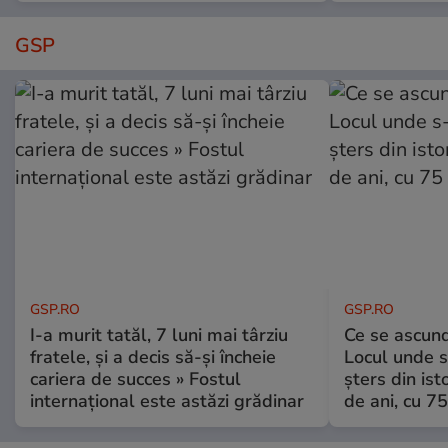
GSP
GSP.RO
GSP.RO
I-a murit tatăl, 7 luni mai târziu
Ce se ascund
fratele, și a decis să-și încheie
Locul unde s-
cariera de succes » Fostul
șters din ist
internațional este astăzi grădinar
de ani, cu 7