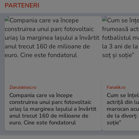
PARTENERI
ZiaruldeIasi.ro
Fanatik.ro
Compania care va începe
Cum se înțe
construirea unui parc fotovoltaic
actriță din l
uriaș la marginea Iașului a învârtit
marocan acuz
anul trecut 160 de milioane de
de la divorț:
euro. Cine este fondatorul
soție”