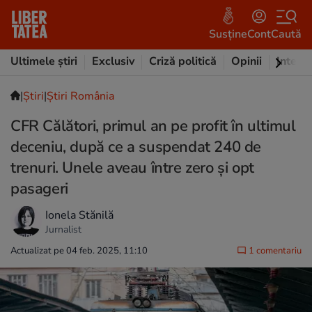
Susține
Cont
Caută
Ultimele știri
Exclusiv
Criză politică
Opinii
Intervi
|
Ştiri
|
Știri România
CFR Călători, primul an pe profit în ultimul
deceniu, după ce a suspendat 240 de
trenuri. Unele aveau între zero și opt
pasageri
Ionela Stănilă
Jurnalist
Actualizat pe 04 feb. 2025, 11:10
1 comentariu