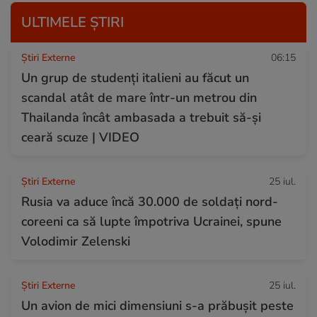
ULTIMELE ȘTIRI
Știri Externe
06:15
Un grup de studenți italieni au făcut un
scandal atât de mare într-un metrou din
Thailanda încât ambasada a trebuit să-și
ceară scuze | VIDEO
Știri Externe
25 iul.
Rusia va aduce încă 30.000 de soldaţi nord-
coreeni ca să lupte împotriva Ucrainei, spune
Volodimir Zelenski
Știri Externe
25 iul.
Un avion de mici dimensiuni s-a prăbușit peste