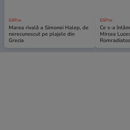
GSP.ro
GSP.ro
Marea rivală a Simonei Halep, de
Ce s-a întâmp
nerecunoscut pe plajele din
Mircea Luces
Grecia
Romradiatoa