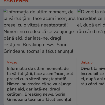
PARTENERI
Viva.ro
Unica.ro
Informația de ultim moment, de
Divorț la nive
la vârful țării, face acum înconjurul
Incredibil ce
presei cu o viteză neașteptată!
ei, după ani 
Nimeni nu credea că se va ajunge
rău când mă
până aici, dar iată-ne, dragi
cetățeni. Breaking news, Sorin
Grindeanu tocmai a făcut anunțul