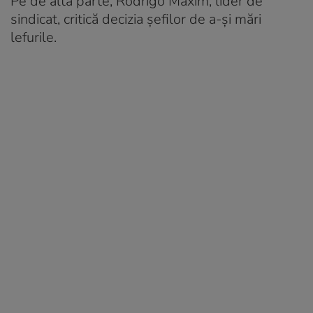
Pe de altă parte, Rodrigo Maxim, lider de
sindicat, critică decizia șefilor de a-și mări
lefurile.