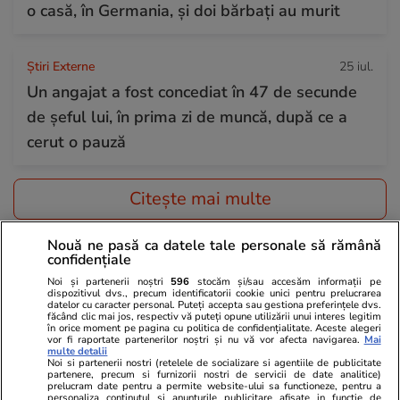
o casă, în Germania, și doi bărbați au murit
Știri Externe
25 iul.
Un angajat a fost concediat în 47 de secunde
de șeful lui, în prima zi de muncă, după ce a
cerut o pauză
Citește mai multe
Nouă ne pasă ca datele tale personale să rămână
TRENDING
confidențiale
Noi și partenerii noștri
596
stocăm și/sau accesăm informații pe
dispozitivul dvs., precum identificatorii cookie unici pentru prelucrarea
Politică
25 iul.
datelor cu caracter personal. Puteți accepta sau gestiona preferințele dvs.
făcând clic mai jos, respectiv vă puteți opune utilizării unui interes legitim
Mutarea prin care AUR, S.O.S. și POT au făcut
în orice moment pe pagina cu politica de confidențialitate. Aceste alegeri
vor fi raportate partenerilor noștri și nu vă vor afecta navigarea.
Mai
front comun în opoziție împotriva legii care
multe detalii
Noi si partenerii nostri (retelele de socializare si agentiile de publicitate
permite Armatei să doboare dronele
partenere, precum si furnizorii nostri de servicii de date analitice)
prelucram date pentru a permite website-ului sa functioneze, pentru a
neautorizate. CCR a tranșat definitiv disputa
personaliza continutul si anunturile publicitare afisate in functie de