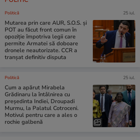
Politică
25 iul.
Mutarea prin care AUR, S.O.S. și
POT au făcut front comun în
opoziție împotriva legii care
permite Armatei să doboare
dronele neautorizate. CCR a
tranșat definitiv disputa
Politică
25 iul.
Cum a apărut Mirabela
Grădinaru la întâlnirea cu
președinta Indiei, Droupadi
Murmu, la Palatul Cotroceni.
Motivul pentru care a ales o
rochie galbenă