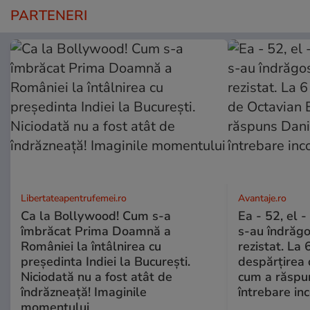
PARTENERI
Libertateapentrufemei.ro
Avantaje.ro
Ca la Bollywood! Cum s-a
Ea - 52, el 
îmbrăcat Prima Doamnă a
s-au îndrăgos
României la întâlnirea cu
rezistat. La 
președinta Indiei la București.
despărțirea 
Niciodată nu a fost atât de
cum a răspu
îndrăzneață! Imaginile
întrebare i
momentului