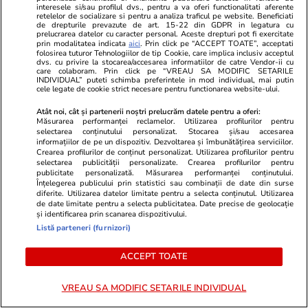
interesele si/sau profilul dvs., pentru a va oferi functionalitati aferente
retelelor de socializare si pentru a analiza traficul pe website. Beneficiati
de drepturile prevazute de art. 15-22 din GDPR in legatura cu
prelucrarea datelor cu caracter personal. Aceste drepturi pot fi exercitate
Politică
25 iul.
prin modalitatea indicata
aici
. Prin click pe “ACCEPT TOATE”, acceptati
folosirea tuturor Tehnologiilor de tip Cookie, care implica inclusiv acceptul
Cum a apărut Mirabela Grădinaru la întâlnirea
dvs. cu privire la stocarea/accesarea informatiilor de catre Vendor-ii cu
care colaboram. Prin click pe “VREAU SA MODIFIC SETARILE
cu președinta Indiei, Droupadi Murmu, la
INDIVIDUAL” puteti schimba preferintele in mod individual, mai putin
cele legate de cookie strict necesare pentru functionarea website-ului.
Palatul Cotroceni. Motivul pentru care a ales o
Atât noi, cât și partenerii noștri prelucrăm datele pentru a oferi:
rochie galbenă
Măsurarea performanței reclamelor. Utilizarea profilurilor pentru
selectarea conținutului personalizat. Stocarea și/sau accesarea
informațiilor de pe un dispozitiv. Dezvoltarea și îmbunătățirea serviciilor.
Crearea profilurilor de conținut personalizat. Utilizarea profilurilor pentru
Știri România
25 iul.
selectarea publicității personalizate. Crearea profilurilor pentru
publicitate personalizată. Măsurarea performanței conținutului.
Judecătoarea Raluca Moroșanu a dat România
Înțelegerea publicului prin statistici sau combinații de date din surse
diferite. Utilizarea datelor limitate pentru a selecta conținutul. Utilizarea
în judecată la CEDO după ce a fost exclusă din
de date limitate pentru a selecta publicitatea. Date precise de geolocație
și identificarea prin scanarea dispozitivului.
două dosare în urma documentarului Recorder
Listă parteneri (furnizori)
„Justiție capturată”
ACCEPT TOATE
Horoscop
24 iul.
VREAU SA MODIFIC SETARILE INDIVIDUAL
Horoscop Urania | Previziuni astrologice pentru