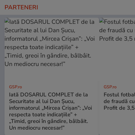
PARTENERI
GSP.ro
GSP.ro
Iată DOSARUL COMPLET de la
Fostul fotba
Securitate al lui Dan Șucu,
de fraudă cu 
informatorul „Mircea Crișan”: „Voi
Profit de 3,
respecta toate indicațiile” +
„Timid, greoi în gândire, bâlbâit.
Un mediocru necesar!”