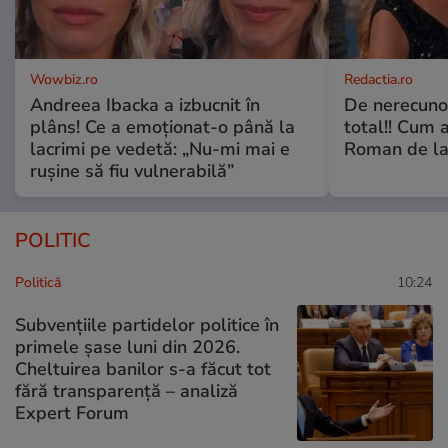
Wowbiz.ro
Redactia.ro
Andreea Ibacka a izbucnit în
De nerecunos
plâns! Ce a emoționat-o până la
total!! Cum 
lacrimi pe vedetă: „Nu-mi mai e
Roman de la 
rușine să fiu vulnerabilă”
POLITIC
Politică
10:24
Subvențiile partidelor politice în
primele șase luni din 2026.
Cheltuirea banilor s-a făcut tot
fără transparență – analiză
Expert Forum