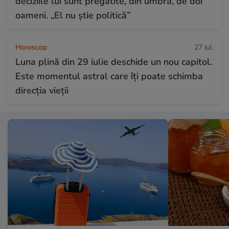
deciziile lui sunt pregătite, din umbră, de doi
oameni. „El nu știe politică”
Horoscop
27 iul.
Luna plină din 29 iulie deschide un nou capitol.
Este momentul astral care îți poate schimba
direcția vieții