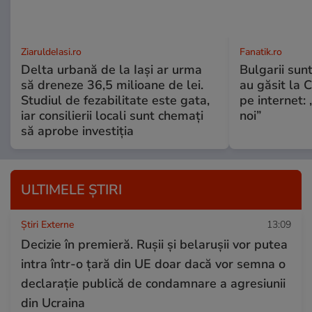
ZiaruldeIasi.ro
Fanatik.ro
Delta urbană de la Iași ar urma
Bulgarii sun
să dreneze 36,5 milioane de lei.
au găsit la 
Studiul de fezabilitate este gata,
pe internet:
iar consilierii locali sunt chemați
noi”
să aprobe investiția
ULTIMELE ȘTIRI
Știri Externe
13:09
Decizie în premieră. Rușii și belarușii vor putea
intra într-o țară din UE doar dacă vor semna o
declarație publică de condamnare a agresiunii
din Ucraina