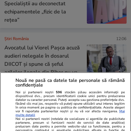
Specialiștii au deconectat
echipamentele „fizic de la
rețea”
Știri România
12:06
Avocatul lui Viorel Pașca acuză
audieri nelegale în dosarul
DIICOT și spune că șeful
azilelor ilegale din Bihor nu va
avea un proces corect
Nouă ne pasă ca datele tale personale să rămână
confidențiale
Noi și partenerii noștri
596
stocăm și/sau accesăm informații pe
dispozitivul dvs., precum identificatorii cookie unici pentru prelucrarea
Știri România
11:59
datelor cu caracter personal. Puteți accepta sau gestiona preferințele dvs.
făcând clic mai jos, respectiv vă puteți opune utilizării unui interes legitim
în orice moment pe pagina cu politica de confidențialitate. Aceste alegeri
A doua zi de grevă generală în
vor fi raportate partenerilor noștri și nu vă vor afecta navigarea.
Mai
multe detalii
Noi si partenerii nostri (retelele de socializare si agentiile de publicitate
spitale. Sanitas respinge
partenere, precum si furnizorii nostri de servicii de date analitice)
prelucram date pentru a permite website-ului sa functioneze, pentru a
explicațiile Guvernului privind
personaliza continutul si anunturile publicitare afisate in functie de