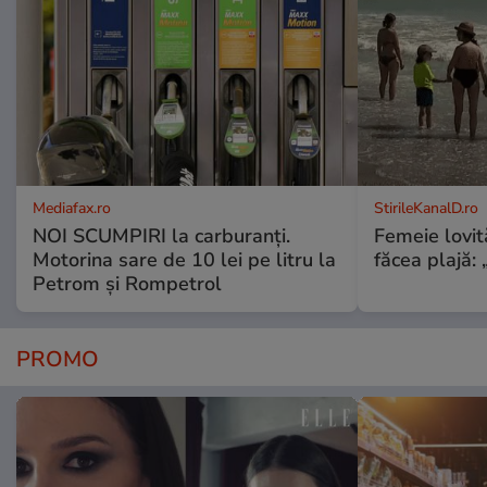
Mediafax.ro
StirileKanalD.ro
NOI SCUMPIRI la carburanți.
Femeie lovit
Motorina sare de 10 lei pe litru la
făcea plajă: „
Petrom și Rompetrol
PROMO