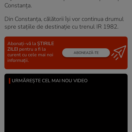
Constanța.
Din Constanța, călătorii își vor continua drumul
spre stațiile de destinație cu trenul IR 1982.
Abonați-vă la
ȘTIRILE
ZILEI
pentru a fi la
ABONEAZĂ-TE
curent cu cele mai noi
informații.
URMĂREȘTE CEL MAI NOU VIDEO