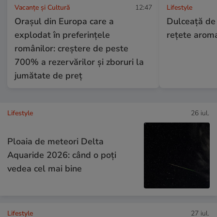
Vacanțe și Cultură
12:47
Lifestyle
Orașul din Europa care a
Dulceață de
explodat în preferințele
rețete arom
românilor: creștere de peste
700% a rezervărilor și zboruri la
jumătate de preț
Lifestyle
26 iul.
Ploaia de meteori Delta
Aquaride 2026: când o poți
vedea cel mai bine
Lifestyle
27 iul.