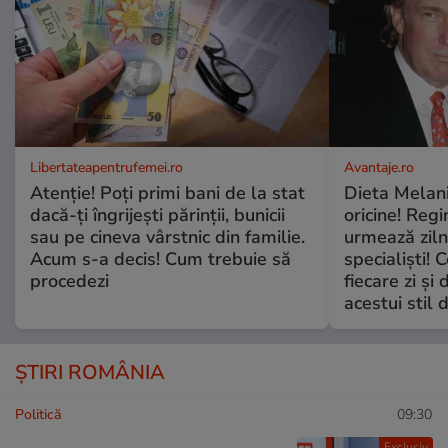
Libertateapentrufemei.ro
Avantaje.ro
Atenție! Poți primi bani de la stat
Dieta Melan
dacă-ți îngrijești părinții, bunicii
oricine! Regi
sau pe cineva vârstnic din familie.
urmează zilni
Acum s-a decis! Cum trebuie să
specialiști! 
procedezi
fiecare zi și 
acestui stil 
ȘTIRI ROMÂNIA
Politică
09:30
Exclusiv