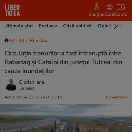
Susține
Cont
Caută
Ultimele știri
Exclusiv
Criză politică
Opinii
Intervi
|
Ştiri
|
Știri România
Circulația trenurilor a fost întreruptă între
Babadag și Cataloi din județul Tulcea, din
cauza inundațiilor
Ciprian Iana
Jurnalist
Actualizat pe 15 iun. 2024, 11:12
Comentează