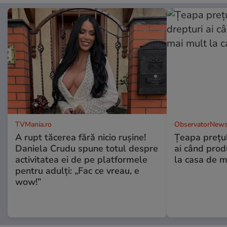
TVMania.ro
ObservatorNews
A rupt tăcerea fără nicio rușine!
Țeapa prețulu
Daniela Crudu spune totul despre
ai când prod
activitatea ei de pe platformele
la casa de m
pentru adulți: „Fac ce vreau, e
wow!”