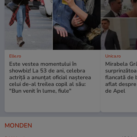
Elle.ro
Unica.ro
Este vestea momentului în
Mirabela Gră
showbiz! La 53 de ani, celebra
surprinzătoar
actriță a anunțat oficial nașterea
flancată de 
celui de-al treilea copil al său:
aflat despre
"Bun venit în lume, fiule"
de Apel
MONDEN