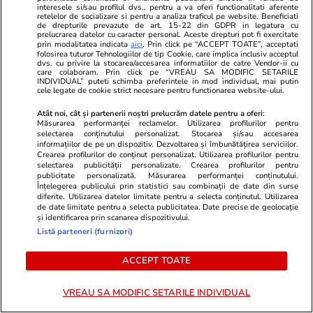
interesele si/sau profilul dvs., pentru a va oferi functionalitati aferente
noua lege a salarizării
retelelor de socializare si pentru a analiza traficul pe website. Beneficiati
de drepturile prevazute de art. 15-22 din GDPR in legatura cu
prelucrarea datelor cu caracter personal. Aceste drepturi pot fi exercitate
prin modalitatea indicata
aici
. Prin click pe “ACCEPT TOATE”, acceptati
folosirea tuturor Tehnologiilor de tip Cookie, care implica inclusiv acceptul
dvs. cu privire la stocarea/accesarea informatiilor de catre Vendor-ii cu
Opinii
09:00
care colaboram. Prin click pe “VREAU SA MODIFIC SETARILE
INDIVIDUAL” puteti schimba preferintele in mod individual, mai putin
cele legate de cookie strict necesare pentru functionarea website-ului.
Guru C. Georgescu, patima
Atât noi, cât și partenerii noștri prelucrăm datele pentru a oferi:
Măsurarea performanței reclamelor. Utilizarea profilurilor pentru
lăudăroșeniei, plăcerea de a
selectarea conținutului personalizat. Stocarea și/sau accesarea
informațiilor de pe un dispozitiv. Dezvoltarea și îmbunătățirea serviciilor.
pălăvrăgi și înnebunirea națiunii
Crearea profilurilor de conținut personalizat. Utilizarea profilurilor pentru
selectarea publicității personalizate. Crearea profilurilor pentru
publicitate personalizată. Măsurarea performanței conținutului.
Înțelegerea publicului prin statistici sau combinații de date din surse
diferite. Utilizarea datelor limitate pentru a selecta conținutul. Utilizarea
de date limitate pentru a selecta publicitatea. Date precise de geolocație
Opinii
28 iul.
și identificarea prin scanarea dispozitivului.
Listă parteneri (furnizori)
ACCEPT TOATE
„România are atâta noroc, încât
nu-i mai trebuie politicieni”
VREAU SA MODIFIC SETARILE INDIVIDUAL