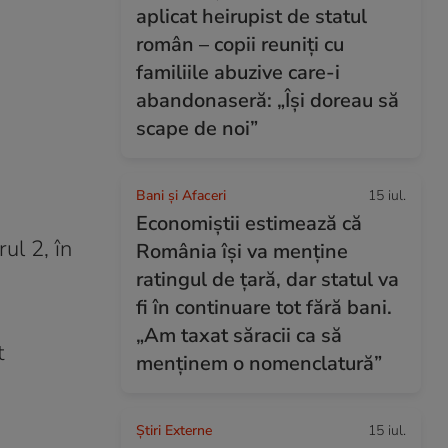
aplicat heirupist de statul
român – copii reuniți cu
familiile abuzive care-i
abandonaseră: „Își doreau să
scape de noi”
Bani și Afaceri
15 iul.
Economiștii estimează că
ul 2, în
România își va menține
ratingul de țară, dar statul va
fi în continuare tot fără bani.
„Am taxat săracii ca să
t
menținem o nomenclatură”
Știri Externe
15 iul.