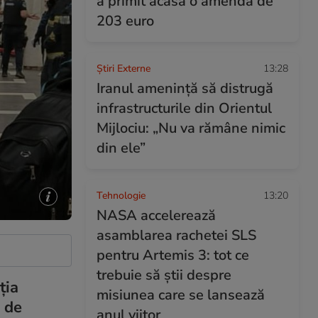
a primit acasă o amendă de
203 euro
Știri Externe
13:28
Iranul amenință să distrugă
infrastructurile din Orientul
Mijlociu: „Nu va rămâne nimic
din ele”
Tehnologie
13:20
NASA accelerează
asamblarea rachetei SLS
pentru Artemis 3: tot ce
trebuie să știi despre
ția
misiunea care se lansează
r de
anul viitor