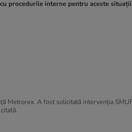
cu procedurile interne pentru aceste situații
unță Metrorex. A fost solicitată intervenția SMU
citată.