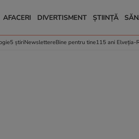
AFACERI
DIVERTISMENT
ȘTIINȚĂ
SĂN
Bani și Afaceri
Monden
Știri Știință
Știri 
Auto
Horoscop
Schimbări climati
Relații
Locuri de muncă
Muzică și Filme
Rețete
ogie
5 știri
Newslettere
Bine pentru tine
115 ani Elveția
Imobiliare.ro
Vacanțe și Cultură
Fructe
eJobs.ro
Îngriji