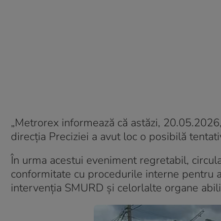
„Metrorex informează că astăzi, 20.05.2026, în
direcția Preciziei a avut loc o posibilă tentat
În urma acestui eveniment regretabil, circula
conformitate cu procedurile interne pentru as
intervenția SMURD și celorlalte organe abili