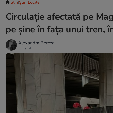
|
Ştiri
|
Știri Locale
Circulație afectată pe Mag
pe șine în fața unui tren, 
Alexandra Bercea
Jurnalist