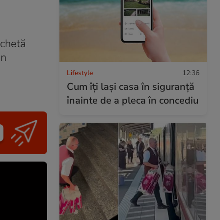
nchetă
in
Lifestyle
12:36
Cum îţi laşi casa în siguranţă
înainte de a pleca în concediu