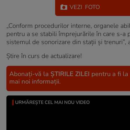
VEZI
FOTO
„Conform procedurilor interne, organele abi
pentru a se stabili împrejurările în care s-a
sistemul de sonorizare din staţii şi trenuri”,
Știre în curs de actualizare!
Abonați-vă la
ȘTIRILE ZILEI
pentru a fi la
mai noi informații.
URMĂREȘTE CEL MAI NOU VIDEO