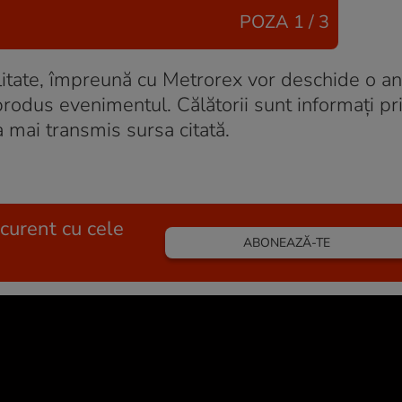
POZA
1 / 3
litate, împreună cu Metrorex vor deschide o a
 produs evenimentul. Călătorii sunt informaţi pr
 a mai transmis sursa citată.
 curent cu cele
ABONEAZĂ-TE