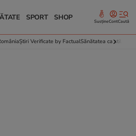
ĂTATE
SPORT
SHOP
Susține
Cont
Caută
Sănătate și Fitness
ce
 culinare
-România
Știri Verificate by Factual
Sănătatea ca stil de vi
 și legume
rea plantelor