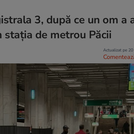
istrala 3, după ce un om a 
în stația de metrou Păcii
Actualizat pe 20
Comenteaz