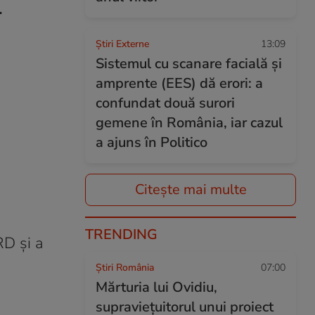
.
Știri Externe
13:09
Sistemul cu scanare facială și
amprente (EES) dă erori: a
confundat două surori
gemene în România, iar cazul
a ajuns în Politico
Citește mai multe
TRENDING
RD și a
Știri România
07:00
Mărturia lui Ovidiu,
supraviețuitorul unui proiect