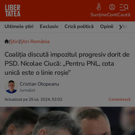
Susține
Cont
Caută
Ultimele știri
Exclusiv
Criză politică
Opinii
Video
|
Ştiri
|
Știri România
Coaliția discută impozitul progresiv dorit de
PSD. Nicolae Ciucă: „Pentru PNL, cota
unică este o linie roșie”
Cristian Otopeanu
Jurnalist
Actualizat pe 25 iul. 2024, 02:02
Comentează