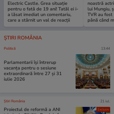
Electric Castle. Grea situație
noastră actri
pentru o fată de 19 ani! Tatăl ei i-
lui Mungiu, ș
a lăsat imediat un comentariu,
TVR au fost 
care a stârnit un val de reacții
până când mo
ȘTIRI ROMÂNIA
Politică
13:44
Parlamentarii își întrerup
vacanța pentru o sesiune
extraordinară între 27 și 31
iulie 2026
Știri România
21 iul.
Proiectul de reformă a ANI
Exclusiv