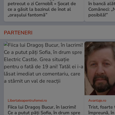
petrecut o zi Cernobîl » Șocat de
în bancă ală
ce a găsit la bazinul de înot al
Comăneci: „N
„orașului fantomă”
posibilă!”
PARTENERI
Libertateapentrufemei.ro
Avantaje.ro
Fiica lui Dragoș Bucur, în lacrimi!
Trist, foarte
Ce a putut păți Sofia, în drum spre
împreună, în