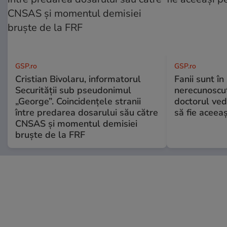
GSP.ro
GSP.ro
Cristian Bivolaru, informatorul
Fanii sunt în 
Securității sub pseudonimul
nerecunoscut
„George”. Coincidențele stranii
doctorul ved
între predarea dosarului său către
să fie aceea
CNSAS și momentul demisiei
bruște de la FRF