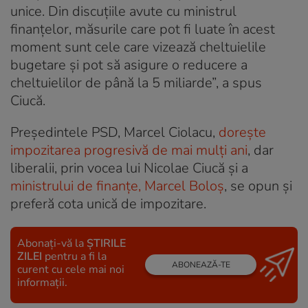
unice. Din discuţiile avute cu ministrul
finanţelor, măsurile care pot fi luate în acest
moment sunt cele care vizează cheltuielile
bugetare şi pot să asigure o reducere a
cheltuielilor de până la 5 miliarde”, a spus
Ciucă.
Președintele PSD, Marcel Ciolacu,
dorește
impozitarea progresivă de mai mulți ani
, dar
liberalii, prin vocea lui Nicolae Ciucă și a
ministrului de finanțe, Marcel Boloș
, se opun și
preferă cota unică de impozitare.
Abonați-vă la
ȘTIRILE
ZILEI
pentru a fi la
ABONEAZĂ-TE
curent cu cele mai noi
informații.