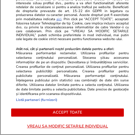
interesele si/sau profilul dvs., pentru a va oferi functionalitati aferente
retelelor de socializare si pentru a analiza traficul pe website. Beneficiati
de drepturile prevazute de art. 15-22 din GDPR in legatura cu
prelucrarea datelor cu caracter personal. Aceste drepturi pot fi exercitate
prin modalitatea indicata
aici
. Prin click pe “ACCEPT TOATE”, acceptati
Știri România
12:53
folosirea tuturor Tehnologiilor de tip Cookie, care implica inclusiv acceptul
dvs. cu privire la stocarea/accesarea informatiilor de catre Vendor-ii cu
Cum încearcă MAI să salveze
care colaboram. Prin click pe “VREAU SA MODIFIC SETARILE
Analiză
INDIVIDUAL” puteti schimba preferintele in mod individual, mai putin
megacontractul de 800 de
cele legate de cookie strict necesare pentru functionarea website-ului.
milioane de euro din SAFE
Atât noi, cât și partenerii noștri prelucrăm datele pentru a oferi:
Măsurarea performanței reclamelor. Utilizarea profilurilor pentru
pentru cele 380.000 de arme
selectarea conținutului personalizat. Stocarea și/sau accesarea
informațiilor de pe un dispozitiv. Dezvoltarea și îmbunătățirea serviciilor.
noi de la SIG Sauer
Crearea profilurilor de conținut personalizat. Utilizarea profilurilor pentru
selectarea publicității personalizate. Crearea profilurilor pentru
publicitate personalizată. Măsurarea performanței conținutului.
Înțelegerea publicului prin statistici sau combinații de date din surse
Știri România
12:48
diferite. Utilizarea datelor limitate pentru a selecta conținutul. Utilizarea
de date limitate pentru a selecta publicitatea. Date precise de geolocație
Exclusiv
și identificarea prin scanarea dispozitivului.
Cea mai mare tabără pentru
Listă parteneri (furnizori)
elevi este organizată de
ACCEPT TOATE
Universitatea din București, la
un preț foarte accesibil
VREAU SA MODIFIC SETARILE INDIVIDUAL