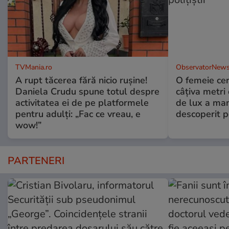
TVMania.ro
ObservatorNews
A rupt tăcerea fără nicio rușine!
O femeie cer
Daniela Crudu spune totul despre
câţiva metri
activitatea ei de pe platformele
de lux a mam
pentru adulți: „Fac ce vreau, e
descoperit po
wow!”
PARTENERI