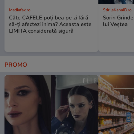
Mediafax.ro
StirileKanalD.ro
Câte CAFELE poți bea pe zi fără
Sorin Grinde
să-ți afectezi inima? Aceasta este
lui Veștea
LIMITA considerată sigură
PROMO