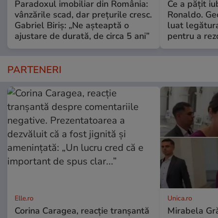
Paradoxul imobiliar din România:
Ce a pățit iu
vânzările scad, dar prețurile cresc.
Ronaldo. Ge
Gabriel Biriș: „Ne așteaptă o
luat legătura
ajustare de durată, de circa 5 ani”
pentru a re
PARTENERI
Elle.ro
Unica.ro
Corina Caragea, reacție tranșantă
Mirabela Gră