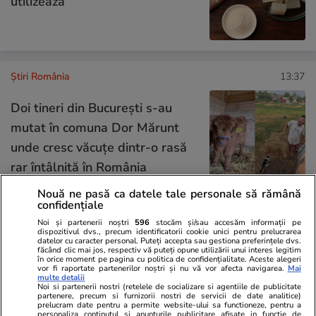
utilizează
Știri România
13:37
Doi tineri din București s-au
mutat în comuna Dor Mărunt
unde cresc văcuțe dintr-o rasă
rar întâlnită în România
Nouă ne pasă ca datele tale personale să rămână
confidențiale
Știri România
13:36
Noi și partenerii noștri
596
stocăm și/sau accesăm informații pe
dispozitivul dvs., precum identificatorii cookie unici pentru prelucrarea
datelor cu caracter personal. Puteți accepta sau gestiona preferințele dvs.
Exclusiv
făcând clic mai jos, respectiv vă puteți opune utilizării unui interes legitim
Care este starea marinarilor de
în orice moment pe pagina cu politica de confidențialitate. Aceste alegeri
vor fi raportate partenerilor noștri și nu vă vor afecta navigarea.
Mai
pe nava cu GPL atacată în
multe detalii
Noi si partenerii nostri (retelele de socializare si agentiile de publicitate
Marea Neagră, aduși la Tulcea:
partenere, precum si furnizorii nostri de servicii de date analitice)
prelucram date pentru a permite website-ului sa functioneze, pentru a
„Unul a fost intubat”
personaliza continutul si anunturile publicitare afisate in functie de