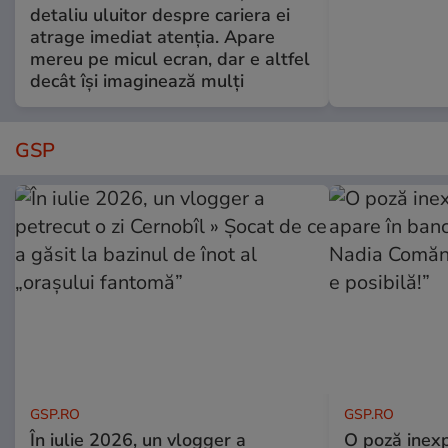
detaliu uluitor despre cariera ei
atrage imediat atenția. Apare
mereu pe micul ecran, dar e altfel
decât își imaginează mulți
GSP
GSP.RO
GSP.RO
În iulie 2026, un vlogger a
O poză inexp