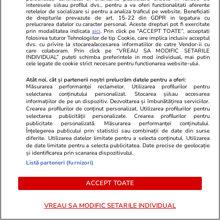
Evident și investițiile naționale în infrastructură
interesele si/sau profilul dvs., pentru a va oferi functionalitati aferente
retelelor de socializare si pentru a analiza traficul pe website. Beneficiati
de acest gen ar trebui să fie încurajate, inclusiv
de drepturile prevazute de art. 15-22 din GDPR in legatura cu
prelucrarea datelor cu caracter personal. Aceste drepturi pot fi exercitate
prin excluderea de la calculul deficitului.
prin modalitatea indicata
aici
. Prin click pe “ACCEPT TOATE”, acceptati
folosirea tuturor Tehnologiilor de tip Cookie, care implica inclusiv acceptul
dvs. cu privire la stocarea/accesarea informatiilor de catre Vendor-ii cu
Cât privește turismul, un sector critic în Europa,
care colaboram. Prin click pe “VREAU SA MODIFIC SETARILE
INDIVIDUAL” puteti schimba preferintele in mod individual, mai putin
nu știu ce va mai rămâne din el după colapsul
cele legate de cookie strict necesare pentru functionarea website-ului.
companiilor aeriene și poate că nu e cel mai rău
Atât noi, cât și partenerii noștri prelucrăm datele pentru a oferi:
lucru, dat fiind cât de nesustenabile erau. Până
Măsurarea performanței reclamelor. Utilizarea profilurilor pentru
selectarea conținutului personalizat. Stocarea și/sau accesarea
și cele mai solide companii aeriene (gen
informațiilor de pe un dispozitiv. Dezvoltarea și îmbunătățirea serviciilor.
Crearea profilurilor de conținut personalizat. Utilizarea profilurilor pentru
Quantas) pot evita falimentul doar timp de trei
selectarea publicității personalizate. Crearea profilurilor pentru
publicitate personalizată. Măsurarea performanței conținutului.
luni la actualul nivel de carantinare.
Înțelegerea publicului prin statistici sau combinații de date din surse
diferite. Utilizarea datelor limitate pentru a selecta conținutul. Utilizarea
de date limitate pentru a selecta publicitatea. Date precise de geolocație
și identificarea prin scanarea dispozitivului.
Soluția rațională este o
Listă parteneri (furnizori)
rețea europeană de trenuri
ACCEPT TOATE
de mare viteză și de noapte,
operate în regim de serviciu
VREAU SA MODIFIC SETARILE INDIVIDUAL
public atât pentru persoane,