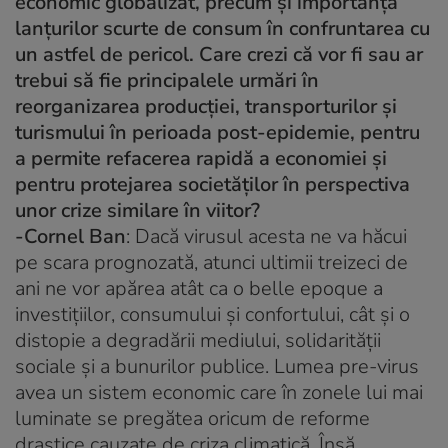
economic globalizat, precum și importanța
lanțurilor scurte de consum în confruntarea cu
un astfel de pericol. Care crezi că vor fi sau ar
trebui să fie principalele urmări în
reorganizarea producției, transporturilor și
turismului în perioada post-epidemie, pentru
a permite refacerea rapidă a economiei și
pentru protejarea societăților în perspectiva
unor crize similare în viitor?
-Cornel Ban
: Dacă virusul acesta ne va hăcui
pe scara prognozată, atunci ultimii treizeci de
ani ne vor apărea atât ca o
belle epoque
a
investițiilor, consumului și confortului, cât și o
distopie a degradării mediului, solidarității
sociale și a bunurilor publice. Lumea pre-virus
avea un sistem economic care în zonele lui mai
luminate se pregătea oricum de reforme
drastice cauzate de criza climatică. Însă,