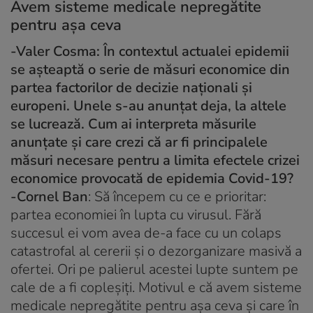
Avem sisteme medicale nepregătite
pentru așa ceva
-Valer Cosma:
În contextul actualei epidemii
se așteaptă o serie de măsuri economice din
partea factorilor de decizie naționali și
europeni. Unele s-au anunțat deja, la altele
se lucrează. Cum ai interpreta măsurile
anunțate și care crezi că ar fi principalele
măsuri necesare pentru a limita efectele crizei
economice provocată de epidemia Covid-19?
-Cornel Ban
: Să începem cu ce e prioritar:
partea economiei în lupta cu virusul. Fără
succesul ei vom avea de-a face cu un colaps
catastrofal al cererii și o dezorganizare masivă a
ofertei. Ori pe palierul acestei lupte suntem pe
cale de a fi copleșiți. Motivul e că avem sisteme
medicale nepregătite pentru așa ceva și care în