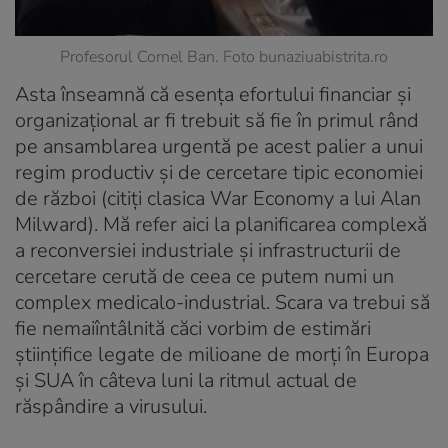
Profesorul Cornel Ban. Foto bunaziuabistrita.ro
Asta înseamnă că esența efortului financiar și
organizațional ar fi trebuit să fie în primul rând
pe ansamblarea urgentă pe acest palier a unui
regim productiv și de cercetare tipic economiei
de război (citiți clasica
War Economy
a lui Alan
Milward). Mă refer aici la planificarea complexă
a reconversiei industriale și infrastructurii de
cercetare cerută de ceea ce putem numi un
complex medicalo-industrial. Scara va trebui să
fie nemaiîntâlnită căci vorbim de estimări
științifice legate de milioane de morți în Europa
și SUA în câteva luni la ritmul actual de
răspândire a virusului.