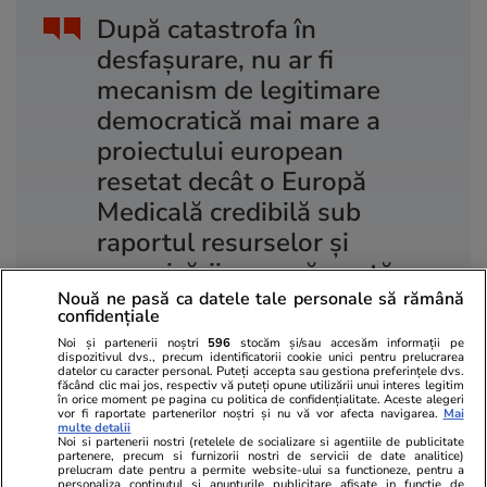
După catastrofa în
desfașurare, nu ar fi
mecanism de legitimare
democratică mai mare a
proiectului european
resetat decât o Europă
Medicală credibilă sub
raportul resurselor și
organizării, care să poată
interveni prompt în fazele
Nouă ne pasă ca datele tale personale să rămână
confidențiale
incipiente ale dezastrelor
Noi și partenerii noștri
596
stocăm și/sau accesăm informații pe
medicale ce vor veni pe
dispozitivul dvs., precum identificatorii cookie unici pentru prelucrarea
datelor cu caracter personal. Puteți accepta sau gestiona preferințele dvs.
făcând clic mai jos, respectiv vă puteți opune utilizării unui interes legitim
fondul catastrofei climatice
în orice moment pe pagina cu politica de confidențialitate. Aceste alegeri
vor fi raportate partenerilor noștri și nu vă vor afecta navigarea.
Mai
în desfașurare.
multe detalii
Noi si partenerii nostri (retelele de socializare si agentiile de publicitate
partenere, precum si furnizorii nostri de servicii de date analitice)
prelucram date pentru a permite website-ului sa functioneze, pentru a
personaliza continutul si anunturile publicitare afisate in functie de