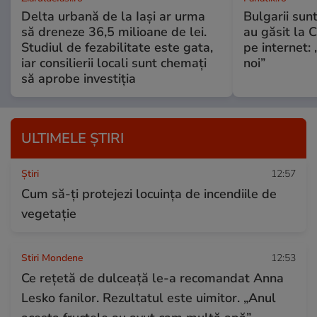
Delta urbană de la Iași ar urma
Bulgarii sun
să dreneze 36,5 milioane de lei.
au găsit la 
Studiul de fezabilitate este gata,
pe internet:
iar consilierii locali sunt chemați
noi”
să aprobe investiția
ULTIMELE ȘTIRI
Ştiri
12:57
Cum să-ți protejezi locuința de incendiile de
vegetație
Stiri Mondene
12:53
Ce rețetă de dulceață le-a recomandat Anna
Lesko fanilor. Rezultatul este uimitor. „Anul