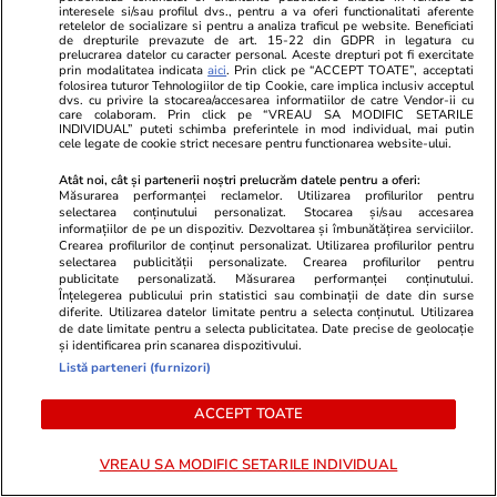
interesele si/sau profilul dvs., pentru a va oferi functionalitati aferente
Știri România
07:15
retelelor de socializare si pentru a analiza traficul pe website. Beneficiati
de drepturile prevazute de art. 15-22 din GDPR in legatura cu
29 iulie, Ziua Imnului Național al României. Cui
prelucrarea datelor cu caracter personal. Aceste drepturi pot fi exercitate
prin modalitatea indicata
aici
. Prin click pe “ACCEPT TOATE”, acceptati
aparțin versurile și cine a compus muzica
folosirea tuturor Tehnologiilor de tip Cookie, care implica inclusiv acceptul
dvs. cu privire la stocarea/accesarea informatiilor de catre Vendor-ii cu
care colaboram. Prin click pe “VREAU SA MODIFIC SETARILE
INDIVIDUAL” puteti schimba preferintele in mod individual, mai putin
cele legate de cookie strict necesare pentru functionarea website-ului.
Auto
28 iul.
Atât noi, cât și partenerii noștri prelucrăm datele pentru a oferi:
Amendă 2.000 de euro și suspendarea
Măsurarea performanței reclamelor. Utilizarea profilurilor pentru
selectarea conținutului personalizat. Stocarea și/sau accesarea
permisului auto pe loc, timp de un an: cu ce
informațiilor de pe un dispozitiv. Dezvoltarea și îmbunătățirea serviciilor.
viteză este interzis să circuli pe autostrăzile din
Crearea profilurilor de conținut personalizat. Utilizarea profilurilor pentru
selectarea publicității personalizate. Crearea profilurilor pentru
Grecia
publicitate personalizată. Măsurarea performanței conținutului.
Înțelegerea publicului prin statistici sau combinații de date din surse
diferite. Utilizarea datelor limitate pentru a selecta conținutul. Utilizarea
de date limitate pentru a selecta publicitatea. Date precise de geolocație
și identificarea prin scanarea dispozitivului.
Politică
09:30
Listă parteneri (furnizori)
Rareș Bogdan, despre mutările lui Ilie Bolojan:
deciziile lui sunt pregătite, din umbră, de doi
ACCEPT TOATE
oameni. „El nu știe politică”
VREAU SA MODIFIC SETARILE INDIVIDUAL