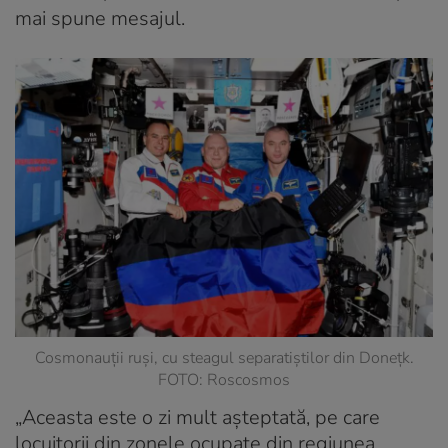
mai spune mesajul.
Cosmonauții ruși, cu steagul separatiștilor din Donețk.
FOTO: Roscosmos
„Aceasta este o zi mult așteptată, pe care
locuitorii din zonele ocupate din regiunea