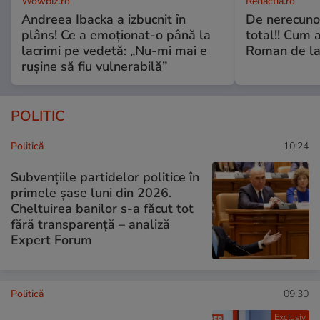
Wowbiz.ro
Redactia.ro
Andreea Ibacka a izbucnit în
De nerecunos
plâns! Ce a emoționat-o până la
total!! Cum 
lacrimi pe vedetă: „Nu-mi mai e
Roman de la 
rușine să fiu vulnerabilă”
POLITIC
Politică
10:24
Subvențiile partidelor politice în
primele șase luni din 2026.
Cheltuirea banilor s-a făcut tot
fără transparență – analiză
Expert Forum
Politică
09:30
Exclusiv