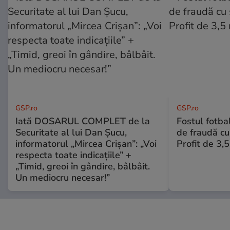
GSP.ro
GSP.ro
Iată DOSARUL COMPLET de la
Fostul fotba
Securitate al lui Dan Șucu,
de fraudă cu 
informatorul „Mircea Crișan”: „Voi
Profit de 3,
respecta toate indicațiile” +
„Timid, greoi în gândire, bâlbâit.
Un mediocru necesar!”