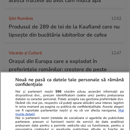
acesta fructele au avut cam multă apă”
Știri România
12:52
Produsul de 289 de lei de la Kaufland care nu
lipsește din bucătăria iubitorilor de cafea
Vacanțe și Cultură
12:47
Orașul din Europa care a explodat în
preferințele românilor: creștere de peste
700% a rezervărilor și zboruri la jumătate de
Nouă ne pasă ca datele tale personale să rămână
confidențiale
preț
Noi și partenerii noștri
596
stocăm și/sau accesăm informații pe
dispozitivul dvs., precum identificatorii cookie unici pentru prelucrarea
datelor cu caracter personal. Puteți accepta sau gestiona preferințele dvs.
Citește mai multe
făcând clic mai jos, respectiv vă puteți opune utilizării unui interes legitim
în orice moment pe pagina cu politica de confidențialitate. Aceste alegeri
vor fi raportate partenerilor noștri și nu vă vor afecta navigarea.
Mai
multe detalii
Noi si partenerii nostri (retelele de socializare si agentiile de publicitate
TRENDING
partenere, precum si furnizorii nostri de servicii de date analitice)
prelucram date pentru a permite website-ului sa functioneze, pentru a
personaliza continutul si anunturile publicitare afisate in functie de