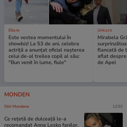
Elle.ro
Unica.ro
Este vestea momentului în
Mirabela Gră
showbiz! La 53 de ani, celebra
surprinzătoar
actriță a anunțat oficial nașterea
flancată de 
celui de-al treilea copil al său:
aflat despre
"Bun venit în lume, fiule"
de Apel
MONDEN
Stiri Mondene
12:53
Ce rețetă de dulceață le-a
recomandat Anna Lesko fanilor.