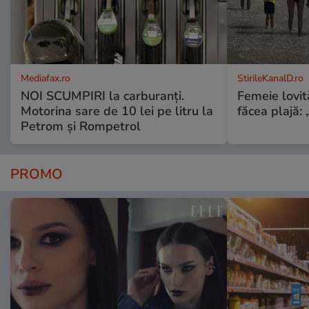
Mediafax.ro
StirileKanalD.ro
NOI SCUMPIRI la carburanți.
Femeie lovit
Motorina sare de 10 lei pe litru la
făcea plajă: „
Petrom și Rompetrol
PROMO