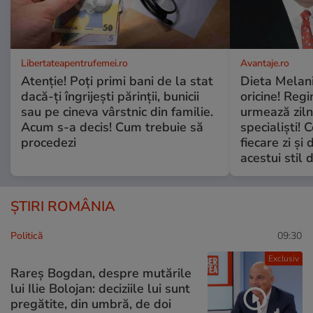
Libertateapentrufemei.ro
Avantaje.ro
Atenție! Poți primi bani de la stat
Dieta Melan
dacă-ți îngrijești părinții, bunicii
oricine! Regi
sau pe cineva vârstnic din familie.
urmează zilni
Acum s-a decis! Cum trebuie să
specialiști! 
procedezi
fiecare zi și 
acestui stil 
ȘTIRI ROMÂNIA
Politică
09:30
Exclusiv
Rareș Bogdan, despre mutările
lui Ilie Bolojan: deciziile lui sunt
pregătite, din umbră, de doi