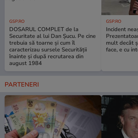
GSP.RO
GSP.RO
DOSARUL COMPLET de la
Incident neaș
Securitate al lui Dan Șucu. Pe cine
Prezentatoa
trebuia să toarne și cum îl
mult decât și
caracterizau sursele Securității
face, e cu int
înainte și după recrutarea din
august 1984
PARTENERI