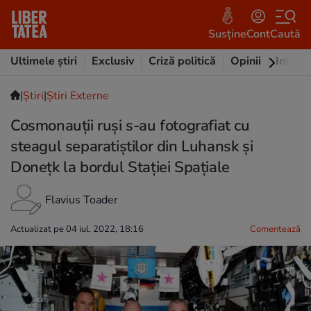
Susține
Cont
Caută
Ultimele știri
Exclusiv
Criză politică
Opinii
Intervi
|
Ştiri
|
Știri Externe
Cosmonauții ruși s-au fotografiat cu
steagul separatiștilor din Luhansk și
Donețk la bordul Stației Spațiale
Flavius Toader
Actualizat pe 04 iul. 2022, 18:16
Comentează