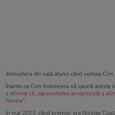
Atmosfera din sală atunci când vorbea Crin 
Înainte ca Crin Antonescu să spună aceste l
a afirmat că „agresivitatea progresistă a alim
femeie”
.
În mai 2023, când premier era Nicolae Ciucă