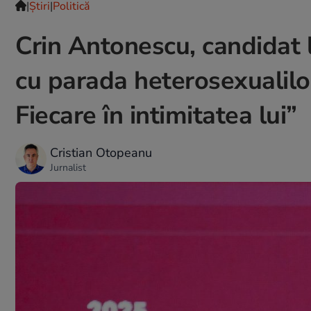
|
Ştiri
|
Politică
Crin Antonescu, candidat l
cu parada heterosexualilo
Fiecare în intimitatea lui”
Cristian Otopeanu
Jurnalist