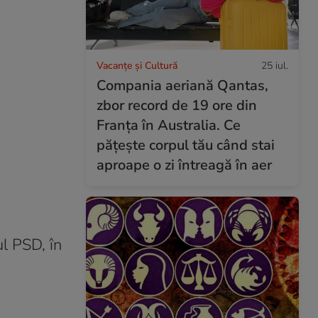
Vacanțe și Cultură
25 iul.
Compania aeriană Qantas,
zbor record de 19 ore din
Franța în Australia. Ce
pățește corpul tău când stai
aproape o zi întreagă în aer
ul PSD, în