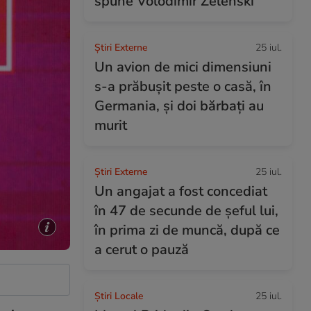
spune Volodimir Zelenski
Știri Externe
25 iul.
Un avion de mici dimensiuni
s-a prăbușit peste o casă, în
Germania, și doi bărbați au
murit
Știri Externe
25 iul.
Un angajat a fost concediat
în 47 de secunde de șeful lui,
în prima zi de muncă, după ce
a cerut o pauză
Știri Locale
25 iul.