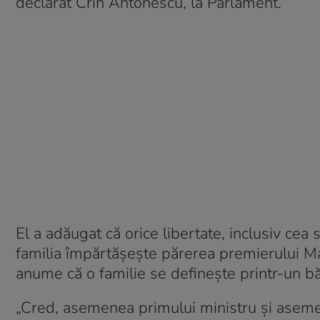
declarat Crin Antonescu, la Parlament.
El a adăugat că orice libertate, inclusiv cea 
familia împărtășește părerea premierului M
anume că o familie se definește printr-un bă
„Cred, asemenea primului ministru și asemen