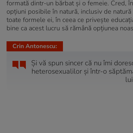
formată dintr-un bărbat și o femeie. Cred, în
opțiuni posibile în natură, inclusiv de natură
toate formele ei, în ceea ce privește educați
bine ca acest lucru să rămână opțiunea noast
Crin Antonescu:
Și vă spun sincer că nu îmi dore
heterosexualilor și într-o săptăm
lu