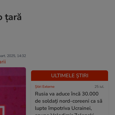
o țară
mart. 2025, 14:32
rii
ULTIMELE ȘTIRI
Știri Externe
25 iul.
Rusia va aduce încă 30.000
de soldaţi nord-coreeni ca să
lupte împotriva Ucrainei,