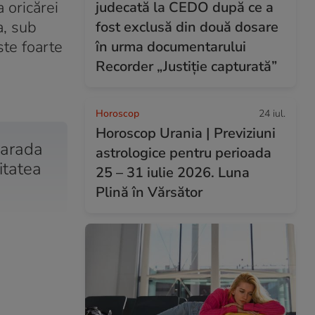
 oricărei
judecată la CEDO după ce a
a, sub
fost exclusă din două dosare
ste foarte
în urma documentarului
Recorder „Justiție capturată”
Horoscop
24 iul.
Horoscop Urania | Previziuni
parada
astrologice pentru perioada
itatea
25 – 31 iulie 2026. Luna
Plină în Vărsător