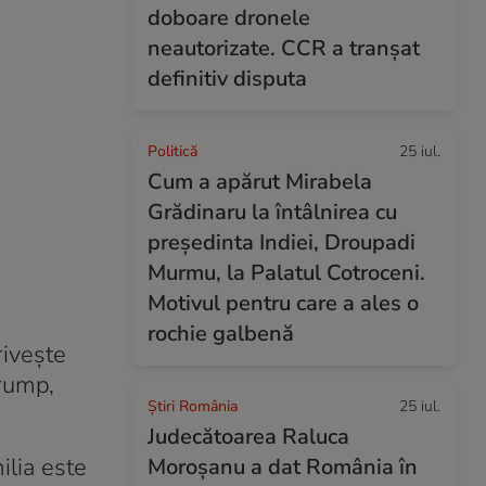
doboare dronele
neautorizate. CCR a tranșat
definitiv disputa
Politică
25 iul.
Cum a apărut Mirabela
Grădinaru la întâlnirea cu
președinta Indiei, Droupadi
Murmu, la Palatul Cotroceni.
Motivul pentru care a ales o
rochie galbenă
rivește
Trump,
Știri România
25 iul.
Judecătoarea Raluca
ilia este
Moroșanu a dat România în