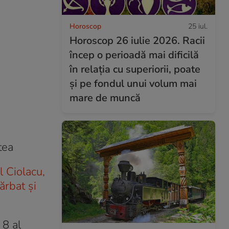
Horoscop
25 iul.
Horoscop 26 iulie 2026. Racii
încep o perioadă mai dificilă
în relația cu superiorii, poate
și pe fondul unui volum mai
mare de muncă
tea
 Ciolacu,
ărbat şi
 8 al