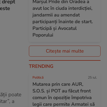
t drept
Marșul Pride din Oradea a
 este
avut loc în ciuda interdicției,
jandarmii au amendat
participanți înainte de start.
Participă și Avocatul
Poporului
Citește mai multe
TRENDING
Politică
25 iul.
Mutarea prin care AUR,
S.O.S. și POT au făcut front
ății poate
comun în opoziție împotriva
tar”, a
legii care permite Armatei să