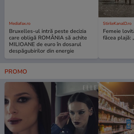
Mediafax.ro
StirileKanalD.ro
Bruxelles-ul intră peste decizia
Femeie lovit
care obligă ROMÂNIA să achite
făcea plajă: „
MILIOANE de euro în dosarul
despăgubirilor din energie
PROMO