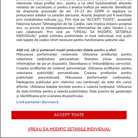
hoardele de turiști: cele 6
sau șoferilo
interesele si/sau profilul dvs., pentru a va oferi functionalitati aferente
retelelor de socializare si pentru a analiza traficul pe website. Beneficiati
obiective turistice pe care ar fi mai
despre tine.
de drepturile prevazute de art. 15-22 din GDPR in legatura cu
prelucrarea datelor cu caracter personal. Aceste drepturi pot fi exercitate
bine să le eviți
prin modalitatea indicata
aici
. Prin click pe “ACCEPT TOATE”, acceptati
folosirea tuturor Tehnologiilor de tip Cookie, care implica inclusiv acceptul
dvs. cu privire la stocarea/accesarea informatiilor de catre Vendor-ii cu
care colaboram. Prin click pe “VREAU SA MODIFIC SETARILE
INDIVIDUAL” puteti schimba preferintele in mod individual, mai putin
cele legate de cookie strict necesare pentru functionarea website-ului.
Lifestyle
26 iul.
Atât noi, cât și partenerii noștri prelucrăm datele pentru a oferi:
Măsurarea performanței reclamelor. Utilizarea profilurilor pentru
selectarea conținutului personalizat. Stocarea și/sau accesarea
Ploaia de meteori Delta
informațiilor de pe un dispozitiv. Dezvoltarea și îmbunătățirea serviciilor.
Crearea profilurilor de conținut personalizat. Utilizarea profilurilor pentru
Aquaride 2026: când o poți
selectarea publicității personalizate. Crearea profilurilor pentru
publicitate personalizată. Măsurarea performanței conținutului.
vedea cel mai bine
Înțelegerea publicului prin statistici sau combinații de date din surse
diferite. Utilizarea datelor limitate pentru a selecta conținutul. Utilizarea
de date limitate pentru a selecta publicitatea. Date precise de geolocație
și identificarea prin scanarea dispozitivului.
Listă parteneri (furnizori)
Lifestyle
27 iul.
ACCEPT TOATE
VREAU SA MODIFIC SETARILE INDIVIDUAL
Ce este scorțișoara Ceylon și