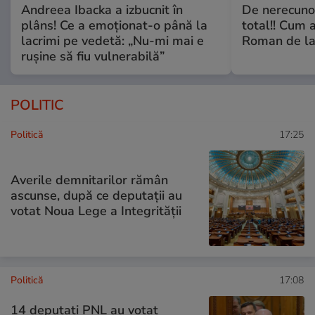
Andreea Ibacka a izbucnit în
De nerecunos
plâns! Ce a emoționat-o până la
total!! Cum 
lacrimi pe vedetă: „Nu-mi mai e
Roman de la 
rușine să fiu vulnerabilă”
POLITIC
Politică
17:25
Averile demnitarilor rămân
ascunse, după ce deputații au
votat Noua Lege a Integrității
Politică
17:08
14 deputaţi PNL au votat