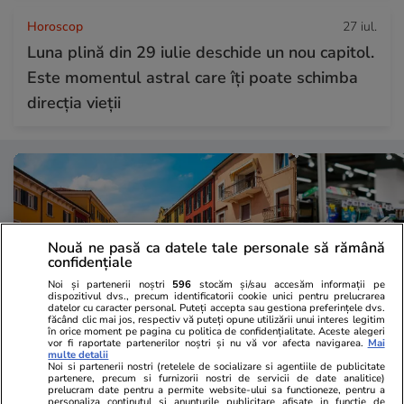
Horoscop
27 iul.
Luna plină din 29 iulie deschide un nou capitol.
Este momentul astral care îți poate schimba
direcția vieții
Nouă ne pasă ca datele tale personale să rămână
confidențiale
Noi și partenerii noștri
596
stocăm și/sau accesăm informații pe
dispozitivul dvs., precum identificatorii cookie unici pentru prelucrarea
datelor cu caracter personal. Puteți accepta sau gestiona preferințele dvs.
făcând clic mai jos, respectiv vă puteți opune utilizării unui interes legitim
în orice moment pe pagina cu politica de confidențialitate. Aceste alegeri
vor fi raportate partenerilor noștri și nu vă vor afecta navigarea.
Mai
multe detalii
Vacanțe și Cultură
17:32
Lifestyle
Noi si partenerii nostri (retelele de socializare si agentiile de publicitate
partenere, precum si furnizorii nostri de servicii de date analitice)
Bella Italia, visul distrus de
Felul în care
prelucram date pentru a permite website-ului sa functioneze, pentru a
personaliza continutul si anunturile publicitare afisate in functie de