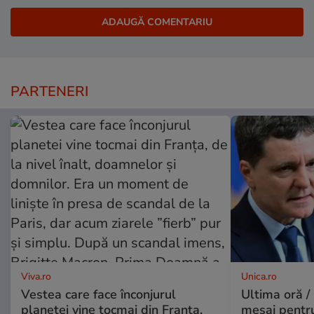
PARTENERI
Viva.ro
Unica.ro
Vestea care face înconjurul
Ultima oră /
planetei vine tocmai din Franța,
mesaj pentr