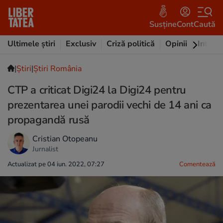
Susține
Cont
Caută
Ultimele știri
Exclusiv
Criză politică
Opinii
Intervi
|
Ştiri
|
Știri România
CTP a criticat Digi24 la Digi24 pentru
prezentarea unei parodii vechi de 14 ani ca
propagandă rusă
Cristian Otopeanu
Jurnalist
Actualizat pe 04 iun. 2022, 07:27
Comentează