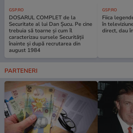
GSP.RO
GSP.RO
DOSARUL COMPLET de la
Fiica legende
Securitate al lui Dan Șucu. Pe cine
în televiziun
trebuia să toarne și cum îl
direct, dau î
caracterizau sursele Securității
înainte și după recrutarea din
august 1984
PARTENERI