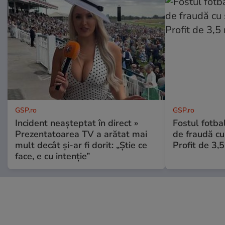
GSP.ro
GSP.ro
Incident neașteptat în direct »
Fostul fotba
Prezentatoarea TV a arătat mai
de fraudă cu 
mult decât și-ar fi dorit: „Știe ce
Profit de 3,
face, e cu intenție”