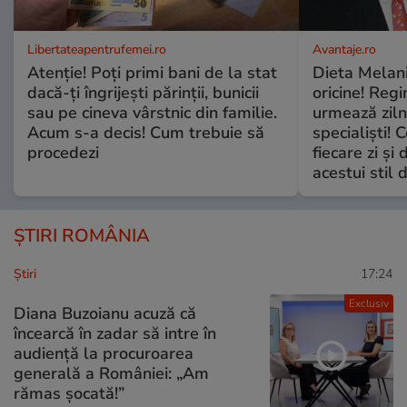
Libertateapentrufemei.ro
Avantaje.ro
Atenție! Poți primi bani de la stat
Dieta Melan
dacă-ți îngrijești părinții, bunicii
oricine! Regi
sau pe cineva vârstnic din familie.
urmează zilni
Acum s-a decis! Cum trebuie să
specialiști! 
procedezi
fiecare zi și 
acestui stil 
ȘTIRI ROMÂNIA
Ştiri
17:24
Exclusiv
Diana Buzoianu acuză că
încearcă în zadar să intre în
audiență la procuroarea
generală a României: „Am
rămas șocată!”