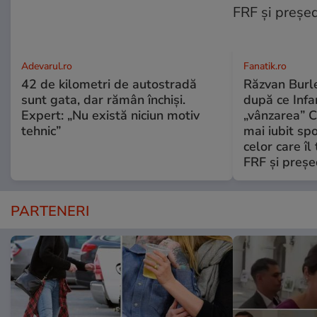
Adevarul.ro
Fanatik.ro
42 de kilometri de autostradă
Răzvan Burle
sunt gata, dar rămân închiși.
după ce Infa
Expert: „Nu există niciun motiv
„vânzarea” C
tehnic”
mai iubit sp
celor care îl
FRF şi preşe
PARTENERI