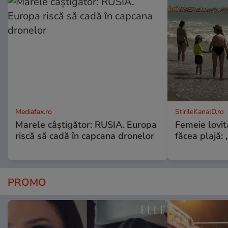
Mediafax.ro
StirileKanalD.ro
Marele câștigător: RUSIA. Europa
Femeie lovit
riscă să cadă în capcana dronelor
făcea plajă: „
PROMO