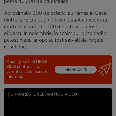
peste 40.000 de palestinieni.
Aproximativ 100 de ostatici au rămas în Gaza,
dintre care cel puţin o treime sunt consideraţi
morţi. Mai mult de 100 de ostatici au fost
eliberaţi în noiembrie, în schimbul prizonierilor
palestinieni, iar opt au fost salvaţi de forţele
israeliene.
Abonați-vă la
ȘTIRILE
ZILEI
pentru a fi la
ABONEAZĂ-TE
curent cu cele mai noi
informații.
URMĂREȘTE CEL MAI NOU VIDEO