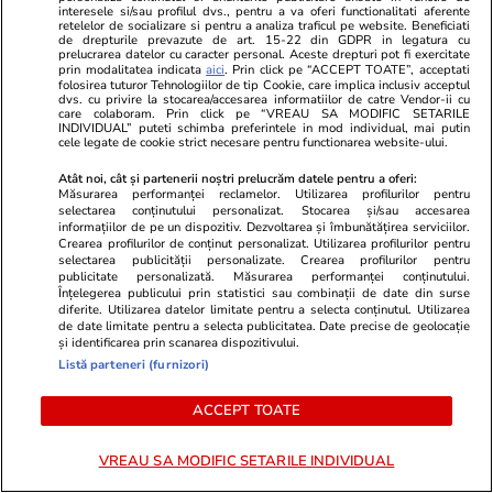
interesele si/sau profilul dvs., pentru a va oferi functionalitati aferente
retelelor de socializare si pentru a analiza traficul pe website. Beneficiati
de drepturile prevazute de art. 15-22 din GDPR in legatura cu
prelucrarea datelor cu caracter personal. Aceste drepturi pot fi exercitate
prin modalitatea indicata
aici
. Prin click pe “ACCEPT TOATE”, acceptati
folosirea tuturor Tehnologiilor de tip Cookie, care implica inclusiv acceptul
dvs. cu privire la stocarea/accesarea informatiilor de catre Vendor-ii cu
care colaboram. Prin click pe “VREAU SA MODIFIC SETARILE
Wowbiz.ro
Redactia.ro
INDIVIDUAL” puteti schimba preferintele in mod individual, mai putin
Andreea Ibacka a izbucnit în
Gata! Andre
cele legate de cookie strict necesare pentru functionarea website-ului.
plâns! Ce a emoționat-o până la
ISTORIE!! Ra
Atât noi, cât și partenerii noștri prelucrăm datele pentru a oferi:
lacrimi pe vedetă: „Nu-mi mai e
prezentat no
Măsurarea performanței reclamelor. Utilizarea profilurilor pentru
selectarea conținutului personalizat. Stocarea și/sau accesarea
rușine să fiu vulnerabilă”
de socializa
informațiilor de pe un dispozitiv. Dezvoltarea și îmbunătățirea serviciilor.
E!! Nimeni nu
Crearea profilurilor de conținut personalizat. Utilizarea profilurilor pentru
selectarea publicității personalizate. Crearea profilurilor pentru
publicitate personalizată. Măsurarea performanței conținutului.
Înțelegerea publicului prin statistici sau combinații de date din surse
diferite. Utilizarea datelor limitate pentru a selecta conținutul. Utilizarea
POLITIC
de date limitate pentru a selecta publicitatea. Date precise de geolocație
și identificarea prin scanarea dispozitivului.
Politică
16:00
Listă parteneri (furnizori)
Exclusiv
ACCEPT TOATE
Culise. Lupta nevăzută din PSD
pentru un „mariaj politic” cu
VREAU SA MODIFIC SETARILE INDIVIDUAL
AUR. Cum sunt împărțite