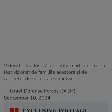
Videoclipul a fost făcut public marţi, după ce a
fost vizionat de familiile acestora şi de
cabinetul de securitate israelian.
— Israel Defense Forces (@IDF)
September 10, 2024
𝐄𝐗𝐂𝐋𝐔𝐒𝐈𝐕𝐄 𝐅𝐎𝐎𝐓𝐀𝐆𝐄: