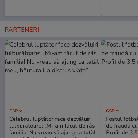
PARTENERI
GSP.ro
GSP.ro
Celebrul luptător face dezvăluiri
Fostul fotba
tulburătoare: „Mi-am făcut de râs
de fraudă cu 
familia! Nu vreau să ajung ca tatăl
Profit de 3,