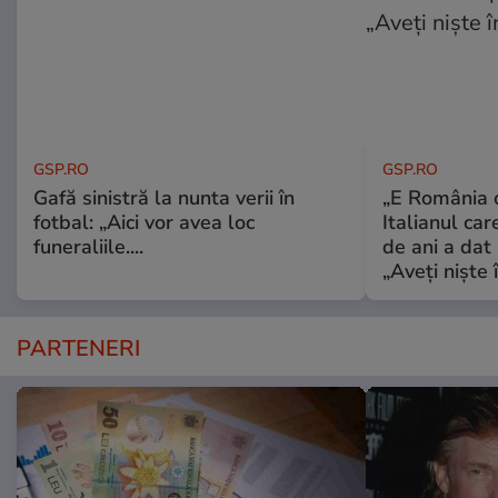
GSP.RO
GSP.RO
Gafă sinistră la nunta verii în
„E România o
fotbal: „Aici vor avea loc
Italianul car
funeraliile....
de ani a dat 
„Aveți niște î
PARTENERI