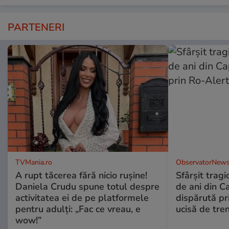
PARTENERI
TVMania.ro
ObservatorNews
A rupt tăcerea fără nicio rușine!
Sfârşit tragi
Daniela Crudu spune totul despre
de ani din C
activitatea ei de pe platformele
dispărută pr
pentru adulți: „Fac ce vreau, e
ucisă de tre
wow!”