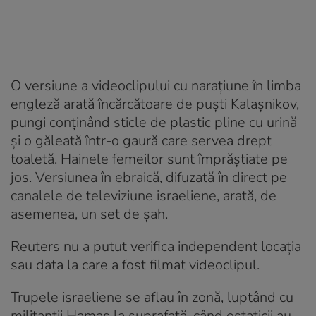
O versiune a videoclipului cu naraţiune în limba
engleză arată încărcătoare de puşti Kalaşnikov,
pungi conţinând sticle de plastic pline cu urină
şi o găleată într-o gaură care servea drept
toaletă. Hainele femeilor sunt împrăştiate pe
jos. Versiunea în ebraică, difuzată în direct pe
canalele de televiziune israeliene, arată, de
asemenea, un set de şah.
Reuters nu a putut verifica independent locaţia
sau data la care a fost filmat videoclipul.
Trupele israeliene se aflau în zonă, luptând cu
militanţii Hamas la suprafaţă, când ostaticii au