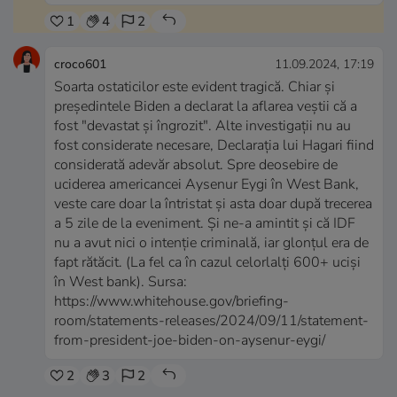
1
4
2
croco601
11.09.2024, 17:19
Soarta ostaticilor este evident tragică. Chiar și
președintele Biden a declarat la aflarea veștii că a
fost "devastat și îngrozit". Alte investigații nu au
fost considerate necesare, Declarația lui Hagari fiind
considerată adevăr absolut. Spre deosebire de
uciderea americancei Aysenur Eygi în West Bank,
veste care doar la întristat și asta doar după trecerea
a 5 zile de la eveniment. Și ne-a amintit și că IDF
nu a avut nici o intenție criminală, iar glonțul era de
fapt rătăcit. (La fel ca în cazul celorlalți 600+ uciși
în West bank). Sursa:
https://www.whitehouse.gov/briefing-
room/statements-releases/2024/09/11/statement-
from-president-joe-biden-on-aysenur-eygi/
2
3
2