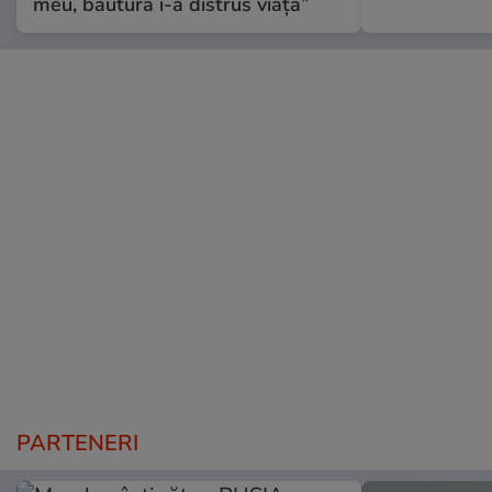
meu, băutura i-a distrus viața”
PARTENERI