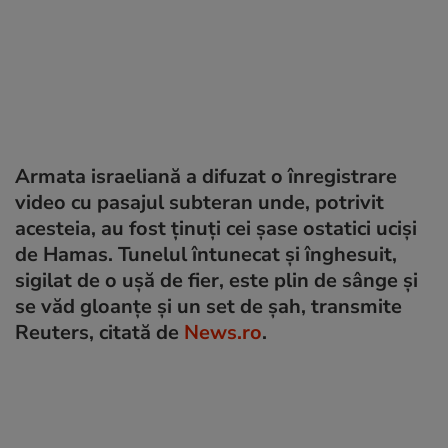
Armata israeliană a difuzat o înregistrare
video cu pasajul subteran unde, potrivit
acesteia, au fost ţinuţi cei şase ostatici ucişi
de Hamas. Tunelul întunecat şi înghesuit,
sigilat de o uşă de fier, este plin de sânge şi
se văd gloanţe şi un set de şah, transmite
Reuters, citată de
News.ro
.