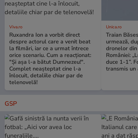
Viva.ro
Unica.ro
Ruxandra Ion a vorbit direct
Traian Băses
despre actorul care a venit beat
urmează, du
la filmări, iar ce a urmat întrece
dronelor din 
orice scenariu. Cum a reacționat:
României: „L
"Și așa l-a bătut Dumnezeu!".
duce 1-1”. F
Complet neașteptat cine l-a
transmis un 
înlocuit, detaliile chiar par de
telenovelă!
GSP