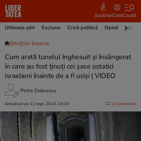
Susține
Cont
Caută
Ultimele știri
Exclusiv
Criză politică
Opinii
Intervi
|
Ştiri
|
Știri Externe
Cum arată tunelul înghesuit şi însângerat
în care au fost ţinuţi cei şase ostatici
israelieni înainte de a fi ucişi | VIDEO
Petre Dobrescu
Actualizat pe 11 sept. 2024, 14:10
12 comentarii