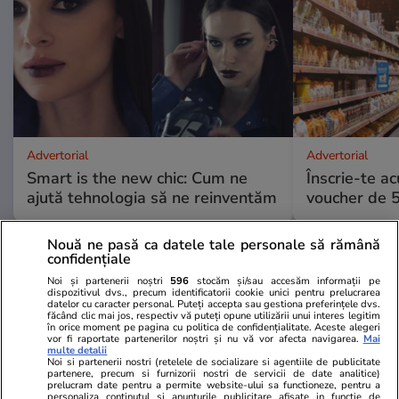
Advertorial
Advertorial
Smart is the new chic: Cum ne
Înscrie-te ac
ajută tehnologia să ne reinventăm
voucher de 5
Nouă ne pasă ca datele tale personale să rămână
PARTENERI
confidențiale
Noi și partenerii noștri
596
stocăm și/sau accesăm informații pe
dispozitivul dvs., precum identificatorii cookie unici pentru prelucrarea
datelor cu caracter personal. Puteți accepta sau gestiona preferințele dvs.
făcând clic mai jos, respectiv vă puteți opune utilizării unui interes legitim
în orice moment pe pagina cu politica de confidențialitate. Aceste alegeri
vor fi raportate partenerilor noștri și nu vă vor afecta navigarea.
Mai
multe detalii
Noi si partenerii nostri (retelele de socializare si agentiile de publicitate
partenere, precum si furnizorii nostri de servicii de date analitice)
prelucram date pentru a permite website-ului sa functioneze, pentru a
personaliza continutul si anunturile publicitare afisate in functie de