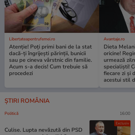
Libertateapentrufemei.ro
Avantaje.ro
Atenție! Poți primi bani de la stat
Dieta Melan
dacă-ți îngrijești părinții, bunicii
oricine! Regi
sau pe cineva vârstnic din familie.
urmează zilni
Acum s-a decis! Cum trebuie să
specialiști! 
procedezi
fiecare zi și 
acestui stil 
ȘTIRI ROMÂNIA
Politică
16:00
Exclusiv
Culise. Lupta nevăzută din PSD