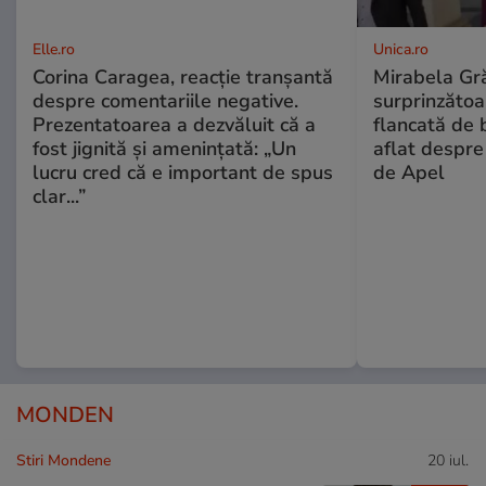
Elle.ro
Unica.ro
Corina Caragea, reacție tranșantă
Mirabela Gră
despre comentariile negative.
surprinzătoar
Prezentatoarea a dezvăluit că a
flancată de 
fost jignită și amenințată: „Un
aflat despre
lucru cred că e important de spus
de Apel
clar...”
MONDEN
Stiri Mondene
20 iul.