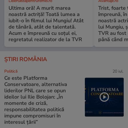
Libertateapentrufemei.ro
Avantaje.ro
Ultima oră! A murit marea
Trist, foarte
noastră actriță! Toată lumea a
împreună, în
iubit-o în filmul lui Mungiu! Atât
noastră actri
de tânără, atât de talentată.
lui Mungiu, ș
Acum e împreună cu soțul ei,
TVR au fost 
regretatul realizator de la TVR
până când mo
ȘTIRI ROMÂNIA
Politică
20 iul.
Ce este Platforma
Conservatoare, alternativa
liderilor PNL care se opun
ideilor lui Ilie Bolojan: „În
momente de criză,
responsabilitatea politică
impune compromisuri în
interesul țării”