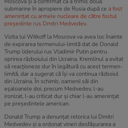
Moscova și a confirmat că a trimis două
submarine în apropiere de Rusia după ce
a fost
amenințat cu armele nucleare de către fostul
președinte rus Dmitri Medvedev
.
Vizita lui Witkoff la Moscova va avea loc înainte
de expirarea termenului-limită dat de Donald
Trump liderului rus Vladimir Putin pentru
oprirea războiului din Ucraina. Kremlinul a evitat
să reacționeze dur în legătură cu acest termen-
limită, dar a sugerat că își va continua războiul
din Ucraina. În schimb, oamenii săi din
eșaloanele doi, precum Medvedev, l-au
ironizat, l-au criticat dur și chiar l-au amenințat
pe președintele american.
Donald Trump a denunțat retorica lui Dmitri
Medvedev și a ordonat vineri desfăşurarea a