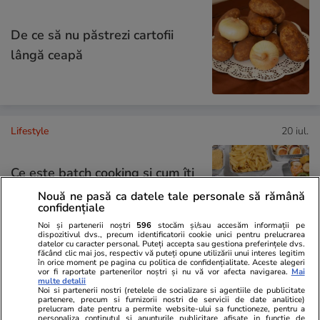
De ce să nu păstrezi cartofii
lângă ceapă
Lifestyle
20 iul.
Ce este batch cooking și cum îți
poate simplifica mesele
Nouă ne pasă ca datele tale personale să rămână
confidențiale
săptămânale
Noi și partenerii noștri
596
stocăm și/sau accesăm informații pe
dispozitivul dvs., precum identificatorii cookie unici pentru prelucrarea
datelor cu caracter personal. Puteți accepta sau gestiona preferințele dvs.
făcând clic mai jos, respectiv vă puteți opune utilizării unui interes legitim
în orice moment pe pagina cu politica de confidențialitate. Aceste alegeri
vor fi raportate partenerilor noștri și nu vă vor afecta navigarea.
Mai
Lifestyle
20 iul.
multe detalii
Noi si partenerii nostri (retelele de socializare si agentiile de publicitate
partenere, precum si furnizorii nostri de servicii de date analitice)
prelucram date pentru a permite website-ului sa functioneze, pentru a
personaliza continutul si anunturile publicitare afisate in functie de