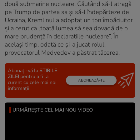
două submarine nucleare. Căutând să-l atragă
pe Trump de partea sa și să-l îndepărteze de
Ucraina, Kremlinul a adoptat un ton împăciuitor
și a cerut ca „toată lumea să sea dovadă de o
mare prudenţă în declaraţiile nucleare”. În
același timp, odată ce și-a jucat rolul,
provocatorul Medvedev a păstrat tăcerea.
Abonați-vă la
ȘTIRILE
ZILEI
pentru a fi la
ABONEAZĂ-TE
curent cu cele mai noi
informații.
URMĂREȘTE CEL MAI NOU VIDEO