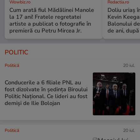
Wowbiz.ro
Redactia.ro
Cum arată fiul Mădălinei Manole
Doliu uriaș î
la 17 ani! Fratele regretatei
Kevin Keegan
artiste a publicat o fotografie în
Balonului de
premieră cu Petru Mircea Jr.
de ani, după
POLITIC
Politică
20 iul.
Conducerile a 6 filiale PNL au
fost dizolvate în ședința Biroului
Politic Național. Ce lideri au fost
demiși de Ilie Bolojan
Politică
20 iul.