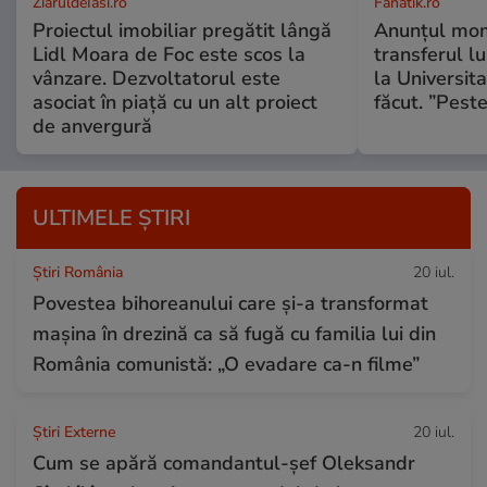
ZiaruldeIasi.ro
Fanatik.ro
Proiectul imobiliar pregătit lângă
Anunțul mom
Lidl Moara de Foc este scos la
transferul l
vânzare. Dezvoltatorul este
la Universit
asociat în piață cu un alt proiect
făcut. ”Pest
de anvergură
ULTIMELE ȘTIRI
Știri România
20 iul.
Povestea bihoreanului care și-a transformat
mașina în drezină ca să fugă cu familia lui din
România comunistă: „O evadare ca-n filme”
Știri Externe
20 iul.
Cum se apără comandantul-șef Oleksandr