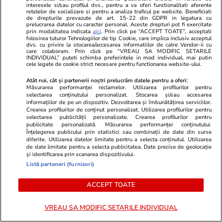
interesele si/sau profilul dvs., pentru a va oferi functionalitati aferente
Ce este agar-agar și cum se
retelelor de socializare si pentru a analiza traficul pe website. Beneficiati
de drepturile prevazute de art. 15-22 din GDPR in legatura cu
utilizează
prelucrarea datelor cu caracter personal. Aceste drepturi pot fi exercitate
prin modalitatea indicata
aici
. Prin click pe “ACCEPT TOATE”, acceptati
folosirea tuturor Tehnologiilor de tip Cookie, care implica inclusiv acceptul
dvs. cu privire la stocarea/accesarea informatiilor de catre Vendor-ii cu
care colaboram. Prin click pe “VREAU SA MODIFIC SETARILE
INDIVIDUAL” puteti schimba preferintele in mod individual, mai putin
cele legate de cookie strict necesare pentru functionarea website-ului.
Știri România
20 iul.
Atât noi, cât și partenerii noștri prelucrăm datele pentru a oferi:
Măsurarea performanței reclamelor. Utilizarea profilurilor pentru
ROMATSA a contestat blocarea
selectarea conținutului personalizat. Stocarea și/sau accesarea
informațiilor de pe un dispozitiv. Dezvoltarea și îmbunătățirea serviciilor.
plăţilor în urma procesului
Crearea profilurilor de conținut personalizat. Utilizarea profilurilor pentru
selectarea publicității personalizate. Crearea profilurilor pentru
deschis de Pfizer. Cazul se
publicitate personalizată. Măsurarea performanței conținutului.
Înțelegerea publicului prin statistici sau combinații de date din surse
judecă la Bruxelles
diferite. Utilizarea datelor limitate pentru a selecta conținutul. Utilizarea
de date limitate pentru a selecta publicitatea. Date precise de geolocație
și identificarea prin scanarea dispozitivului.
Listă parteneri (furnizori)
Știri România
20 iul.
ACCEPT TOATE
Oana Țoiu a fost prezentă la o
VREAU SA MODIFIC SETARILE INDIVIDUAL
recepție diplomatică cu frații