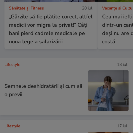
Sănătate și Fitness
20 iul.
Vacanțe și Cultu
„Gărzile să fie plătite corect, altfel
Cea mai ieft
medicii vor migra la privat!” Câți
dintr-un can
bani pierd cadrele medicale pe
deși nu are d
noua lege a salarizării
costă
Lifestyle
18 iul.
Semnele deshidratării și cum să
o previi
Lifestyle
17 iul.