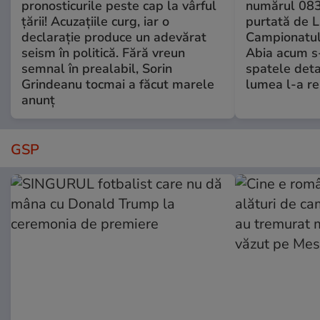
pronosticurile peste cap la vârful
numărul 083
țării! Acuzațiile curg, iar o
purtată de L
declarație produce un adevărat
Campionatul
seism în politică. Fără vreun
Abia acum s-
semnal în prealabil, Sorin
spatele deta
Grindeanu tocmai a făcut marele
lumea l-a r
anunț
GSP