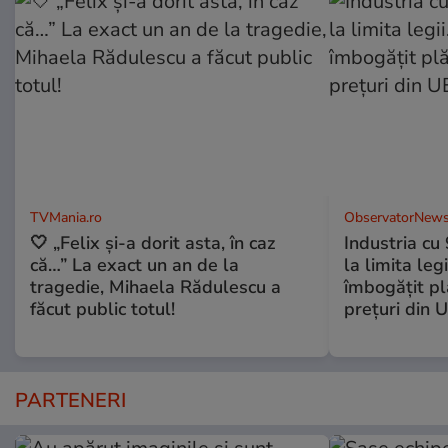
TVMania.ro
ObservatorNews
🤍 „Felix și-a dorit asta, în caz
Industria cu
că…” La exact un an de la
la limita leg
tragedie, Mihaela Rădulescu a
îmbogăţit pl
făcut public totul!
preţuri din 
PARTENERI