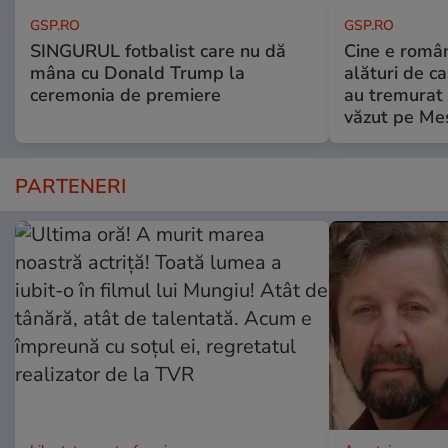
GSP.RO
GSP.RO
SINGURUL fotbalist care nu dă
Cine e româ
mâna cu Donald Trump la
alături de c
ceremonia de premiere
au tremurat
văzut pe Mes
PARTENERI