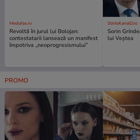
Mediafax.ro
StirileKanalD.ro
Revoltă în jurul lui Bolojan:
Sorin Grinde
contestatarii lansează un manifest
lui Veștea
împotriva „neoprogresismului”
PROMO