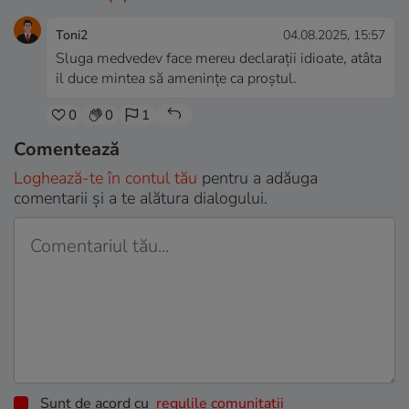
Toni2
04.08.2025, 15:57
Sluga medvedev face mereu declarații idioate, atâta
il duce mintea să amenințe ca proștul.
0
0
1
Comentează
Loghează-te în contul tău
pentru a adăuga
comentarii și a te alătura dialogului.
Sunt de acord cu
regulile comunitatii