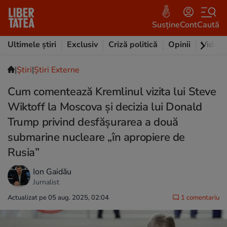
Susține
Cont
Caută
Ultimele știri
Exclusiv
Criză politică
Opinii
Video
|
Ştiri
|
Știri Externe
Cum comentează Kremlinul vizita lui Steve
Wiktoff la Moscova și decizia lui Donald
Trump privind desfășurarea a două
submarine nucleare „în apropiere de
Rusia”
Ion Gaidău
Jurnalist
Actualizat pe 05 aug. 2025, 02:04
1 comentariu