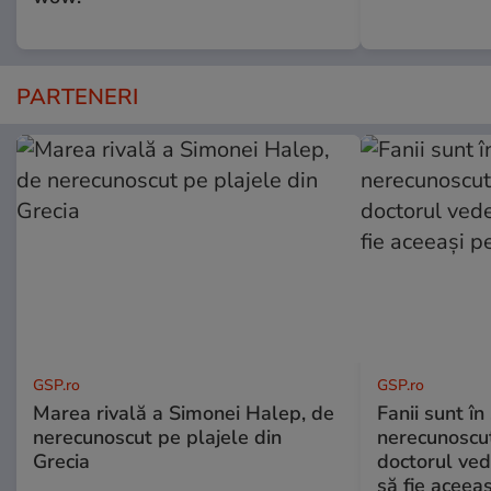
PARTENERI
GSP.ro
GSP.ro
Marea rivală a Simonei Halep, de
Fanii sunt în 
nerecunoscut pe plajele din
nerecunoscut
Grecia
doctorul ved
să fie aceea