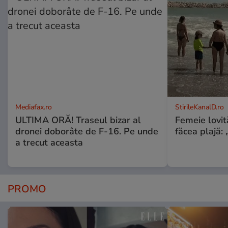
Mediafax.ro
StirileKanalD.ro
ULTIMA ORĂ! Traseul bizar al
Femeie lovit
dronei doborâte de F-16. Pe unde
făcea plajă: „
a trecut aceasta
PROMO