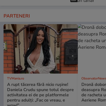
PARTENERI
TVMania.ro
ObservatorNews
A rupt tăcerea fără nicio rușine!
Dronă dobor
Daniela Crudu spune totul despre
deasupra Rom
activitatea ei de pe platformele
de racheta u
pentru adulți: „Fac ce vreau, e
Aeriene Ro
wow!”