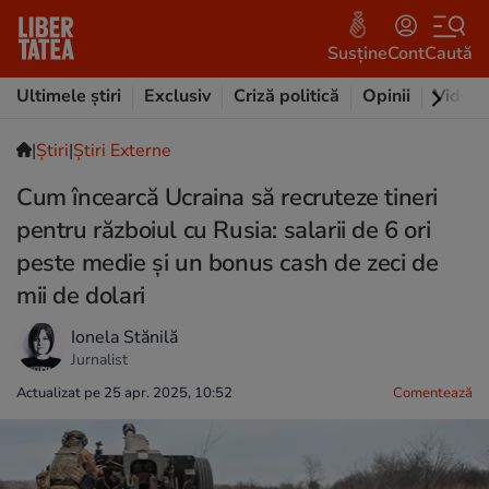
Susține
Cont
Caută
Ultimele știri
Exclusiv
Criză politică
Opinii
Video
|
Ştiri
|
Știri Externe
Cum încearcă Ucraina să recruteze tineri
pentru războiul cu Rusia: salarii de 6 ori
peste medie și un bonus cash de zeci de
mii de dolari
Ionela Stănilă
Jurnalist
Actualizat pe 25 apr. 2025, 10:52
Comentează