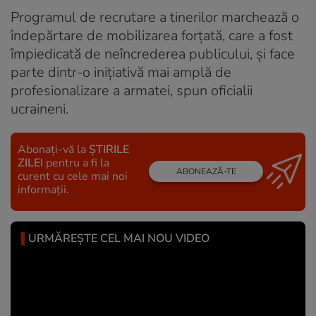
Programul de recrutare a tinerilor marchează o
îndepărtare de mobilizarea forțată, care a fost
împiedicată de neîncrederea publicului, și face
parte dintr-o inițiativă mai amplă de
profesionalizare a armatei, spun oficialii
ucraineni.
Abonați-vă la
ȘTIRILE
ZILEI
pentru a fi la
ABONEAZĂ-TE
curent cu cele mai noi
informații.
URMĂREȘTE CEL MAI NOU VIDEO