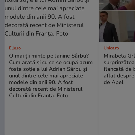
Elle.ro
Unica.ro
O mai ții minte pe Janine Sârbu?
Mirabela Gră
Cum arată și cu ce se ocupă acum
surprinzătoar
fosta soție a lui Adrian Sârbu și
flancată de 
unul dintre cele mai apreciate
aflat despre
modele din anii 90. A fost
de Apel
decorată recent de Ministerul
Culturii din Franța. Foto