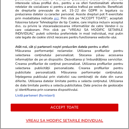
interesele si/sau profilul dvs., pentru a va oferi functionalitati aferente
retelelor de socializare si pentru a analiza traficul pe website. Beneficiati
de drepturile prevazute de art. 15-22 din GDPR in legatura cu
prelucrarea datelor cu caracter personal. Aceste drepturi pot fi exercitate
prin modalitatea indicata
aici
. Prin click pe “ACCEPT TOATE”, acceptati
folosirea tuturor Tehnologiilor de tip Cookie, care implica inclusiv acceptul
dvs. cu privire la stocarea/accesarea informatiilor de catre Vendor-ii cu
care colaboram. Prin click pe “VREAU SA MODIFIC SETARILE
INDIVIDUAL” puteti schimba preferintele in mod individual, mai putin
cele legate de cookie strict necesare pentru functionarea website-ului.
ZiaruldeIasi.ro
Fanatik.ro
Proiectul imobiliar pregătit lângă
Cine este, d
Atât noi, cât și partenerii noștri prelucrăm datele pentru a oferi:
Măsurarea performanței reclamelor. Utilizarea profilurilor pentru
Lidl Moara de Foc este scos la
Karim Adeyem
selectarea conținutului personalizat. Stocarea și/sau accesarea
vânzare. Dezvoltatorul este
din România 
informațiilor de pe un dispozitiv. Dezvoltarea și îmbunătățirea serviciilor.
Crearea profilurilor de conținut personalizat. Utilizarea profilurilor pentru
asociat în piață cu un alt proiect
facultate pr
selectarea publicității personalizate. Crearea profilurilor pentru
de anvergură
publicitate personalizată. Măsurarea performanței conținutului.
Înțelegerea publicului prin statistici sau combinații de date din surse
diferite. Utilizarea datelor limitate pentru a selecta conținutul. Utilizarea
de date limitate pentru a selecta publicitatea. Date precise de geolocație
și identificarea prin scanarea dispozitivului.
ULTIMELE ȘTIRI
Listă parteneri (furnizori)
ACCEPT TOATE
Tehnologie
15:23
Concluzia unui expert Bitdefender despre
VREAU SA MODIFIC SETARILE INDIVIDUAL
scandalul cu modelele „hacker” ale OpenAI: