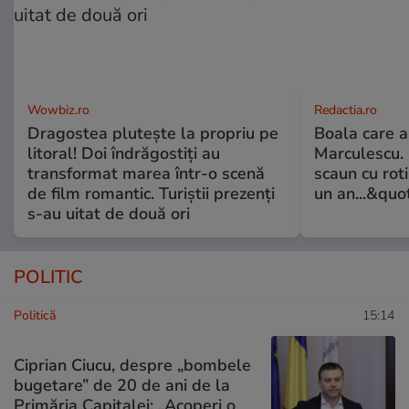
Wowbiz.ro
Redactia.ro
Dragostea plutește la propriu pe
Boala care 
litoral! Doi îndrăgostiți au
Marculescu. 
transformat marea într-o scenă
scaun cu rot
de film romantic. Turiștii prezenți
un an...&quo
s-au uitat de două ori
POLITIC
Politică
15:14
Ciprian Ciucu, despre „bombele
bugetare” de 20 de ani de la
Primăria Capitalei: „Acoperi o