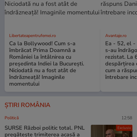
Libertateapentrufemei.ro
Avantaje.ro
Ca la Bollywood! Cum s-a
Ea - 52, el 
îmbrăcat Prima Doamnă a
s-au îndrăgos
României la întâlnirea cu
rezistat. La 
președinta Indiei la București.
despărțirea 
Niciodată nu a fost atât de
cum a răspu
îndrăzneață! Imaginile
întrebare i
momentului
ȘTIRI ROMÂNIA
Politică
12:58
SURSE Război politic total. PNL
Exclusiv
pregătește trimiterea acasă a