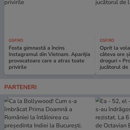
GSP.RO
GSP.RO
Fosta gimnastă a încins
Oprit la vola
Instagramul din Vietnam. Apariția
câteva ore și
provocatoare care a atras toate
droguri » P
privirile
jucătorul de
PARTENERI