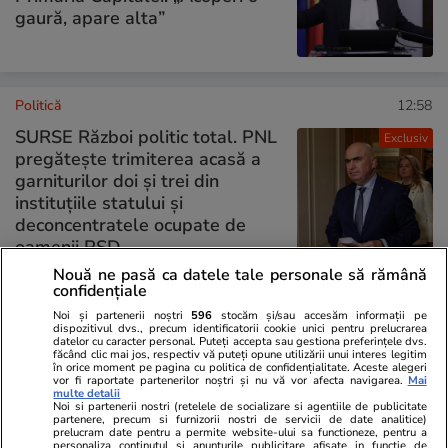
gaură, apare alta”
Politică
12:58
SURSE Război politic total. PNL
Exclusiv
pregătește trimiterea acasă a
garniturilor doi și trei din
instituțiile statului și
deconcentratele ocupate de
oamenii PSD
Nouă ne pasă ca datele tale personale să rămână
confidențiale
Noi și partenerii noștri
596
stocăm și/sau accesăm informații pe
PARTENERI
dispozitivul dvs., precum identificatorii cookie unici pentru prelucrarea
datelor cu caracter personal. Puteți accepta sau gestiona preferințele dvs.
făcând clic mai jos, respectiv vă puteți opune utilizării unui interes legitim
în orice moment pe pagina cu politica de confidențialitate. Aceste alegeri
vor fi raportate partenerilor noștri și nu vă vor afecta navigarea.
Mai
multe detalii
Noi si partenerii nostri (retelele de socializare si agentiile de publicitate
partenere, precum si furnizorii nostri de servicii de date analitice)
prelucram date pentru a permite website-ului sa functioneze, pentru a
personaliza continutul si anunturile publicitare afisate in functie de