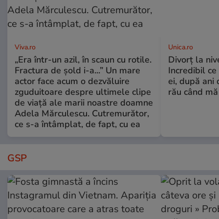
Viva.ro
Unica.ro
„Era într-un azil, în scaun cu rotile.
Divorț la nive
Fractura de șold i-a...” Un mare
Incredibil ce
actor face acum o dezvăluire
ei, după ani 
zguduitoare despre ultimele clipe
rău când mă
de viață ale marii noastre doamne
Adela Mărculescu. Cutremurător,
ce s-a întâmplat, de fapt, cu ea
GSP