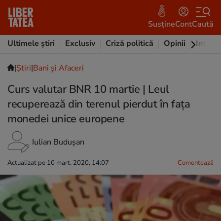
Susține
Cont
Caută
Ultimele știri
Exclusiv
Criză politică
Opinii
Intervi
|
Ştiri
|
Bani și Afaceri
Curs valutar BNR 10 martie | Leul
recuperează din terenul pierdut în fața
monedei unice europene
Iulian Budușan
Actualizat pe 10 mart. 2020, 14:07
Comentează