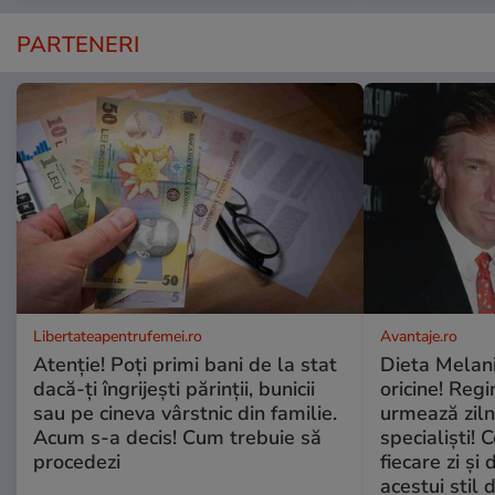
PARTENERI
Libertateapentrufemei.ro
Avantaje.ro
Atenție! Poți primi bani de la stat
Dieta Melan
dacă-ți îngrijești părinții, bunicii
oricine! Regi
sau pe cineva vârstnic din familie.
urmează zilni
Acum s-a decis! Cum trebuie să
specialiști! 
procedezi
fiecare zi și 
acestui stil 