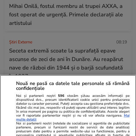
Mihai Onilă, fostul membru al trupei AXXA, a
fost operat de urgență. Primele declarații ale
artistului
Știri Externe
08:19
Seceta extremă scoate la suprafață epave
ascunse de zeci de ani în Dunăre. Au reapărut
nave de război din 1944 și o barjă scufundată
în 1937
Nouă ne pasă ca datele tale personale să rămână
confidențiale
Știri România
18:34
Noi și partenerii noștri
596
stocăm și/sau accesăm informații pe
dispozitivul dvs., precum identificatorii cookie unici pentru prelucrarea
Rezultatele loto din 30 iulie 2026. Numerele
datelor cu caracter personal. Puteți accepta sau gestiona preferințele dvs.
făcând clic mai jos, respectiv vă puteți opune utilizării unui interes legitim
câștigătoare extrase joi
în orice moment pe pagina cu politica de confidențialitate. Aceste alegeri
vor fi raportate partenerilor noștri și nu vă vor afecta navigarea.
Mai
multe detalii
Noi si partenerii nostri (retelele de socializare si agentiile de publicitate
partenere, precum si furnizorii nostri de servicii de date analitice)
prelucram date pentru a permite website-ului sa functioneze, pentru a
personaliza continutul si anunturile publicitare afisate in functie de