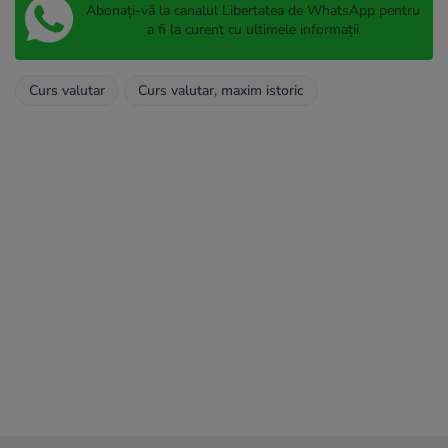
Abonați-vă la canalul Libertatea de WhatsApp pentru
a fi la curent cu ultimele informații
Curs valutar
Curs valutar, maxim istoric