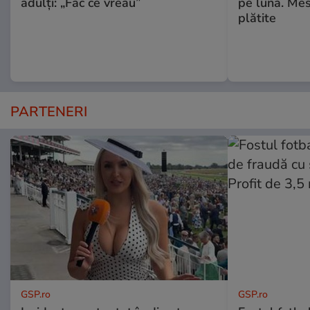
adulți: „Fac ce vreau”
pe lună. Mes
plătite
PARTENERI
GSP.ro
GSP.ro