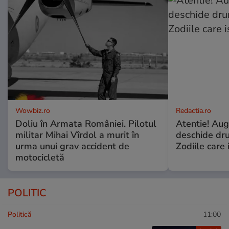
Wowbiz.ro
Redactia.ro
Doliu în Armata României. Pilotul
Atentie! Augu
militar Mihai Vîrdol a murit în
deschide dr
urma unui grav accident de
Zodiile care 
motocicletă
POLITIC
Politică
11:00