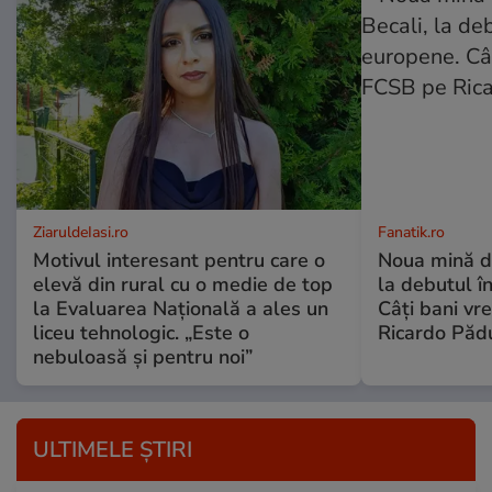
ZiaruldeIasi.ro
Fanatik.ro
Motivul interesant pentru care o
Noua mină de
elevă din rural cu o medie de top
la debutul î
la Evaluarea Națională a ales un
Câți bani vr
liceu tehnologic. „Este o
Ricardo Pădu
nebuloasă și pentru noi”
ULTIMELE ȘTIRI