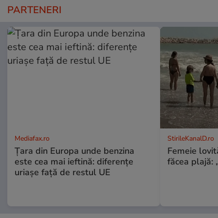
PARTENERI
Mediafax.ro
StirileKanalD.ro
Țara din Europa unde benzina
Femeie lovit
este cea mai ieftină: diferențe
făcea plajă: „
uriașe față de restul UE