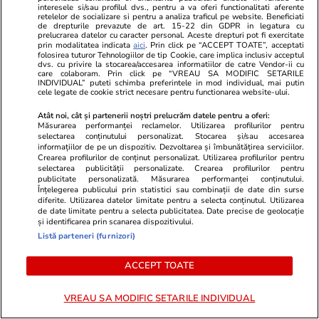
interesele si/sau profilul dvs., pentru a va oferi functionalitati aferente
retelelor de socializare si pentru a analiza traficul pe website. Beneficiati
de drepturile prevazute de art. 15-22 din GDPR in legatura cu
prelucrarea datelor cu caracter personal. Aceste drepturi pot fi exercitate
prin modalitatea indicata
aici
. Prin click pe “ACCEPT TOATE”, acceptati
folosirea tuturor Tehnologiilor de tip Cookie, care implica inclusiv acceptul
dvs. cu privire la stocarea/accesarea informatiilor de catre Vendor-ii cu
care colaboram. Prin click pe “VREAU SA MODIFIC SETARILE
INDIVIDUAL” puteti schimba preferintele in mod individual, mai putin
cele legate de cookie strict necesare pentru functionarea website-ului.
Atât noi, cât și partenerii noștri prelucrăm datele pentru a oferi:
Măsurarea performanței reclamelor. Utilizarea profilurilor pentru
selectarea conținutului personalizat. Stocarea și/sau accesarea
informațiilor de pe un dispozitiv. Dezvoltarea și îmbunătățirea serviciilor.
Lifestyle
17:29
Lifestyle
Crearea profilurilor de conținut personalizat. Utilizarea profilurilor pentru
Postul Sfintei Mării – Postul
Ce este bulg
selectarea publicității personalizate. Crearea profilurilor pentru
publicitate personalizată. Măsurarea performanței conținutului.
Adormirii Maicii Domnului. Ce se
gătește
Înțelegerea publicului prin statistici sau combinații de date din surse
diferite. Utilizarea datelor limitate pentru a selecta conținutul. Utilizarea
mănâncă în post
de date limitate pentru a selecta publicitatea. Date precise de geolocație
și identificarea prin scanarea dispozitivului.
Listă parteneri (furnizori)
ACCEPT TOATE
VREAU SA MODIFIC SETARILE INDIVIDUAL
Ştiri
29 iul.