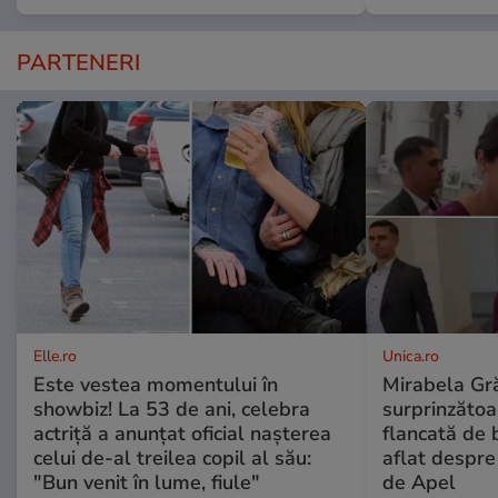
PARTENERI
Elle.ro
Unica.ro
Este vestea momentului în
Mirabela Gră
showbiz! La 53 de ani, celebra
surprinzătoar
actriță a anunțat oficial nașterea
flancată de 
celui de-al treilea copil al său:
aflat despre
"Bun venit în lume, fiule"
de Apel