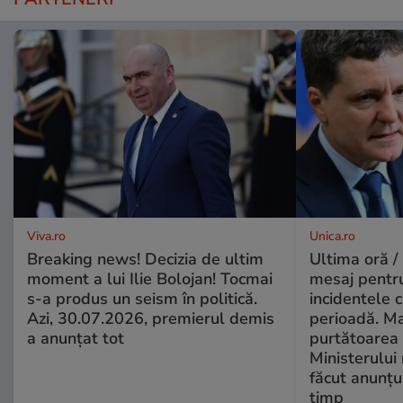
Viva.ro
Unica.ro
Breaking news! Decizia de ultim
Ultima oră /
moment a lui Ilie Bolojan! Tocmai
mesaj pentr
s-a produs un seism în politică.
incidentele 
Azi, 30.07.2026, premierul demis
perioadă. Ma
a anunțat tot
purtătoarea 
Ministerului
făcut anunțu
timp