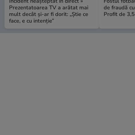
Incident neașteptat în direct »
Fostul fotba
Prezentatoarea TV a arătat mai
de fraudă cu 
mult decât și-ar fi dorit: „Știe ce
Profit de 3,
face, e cu intenție”