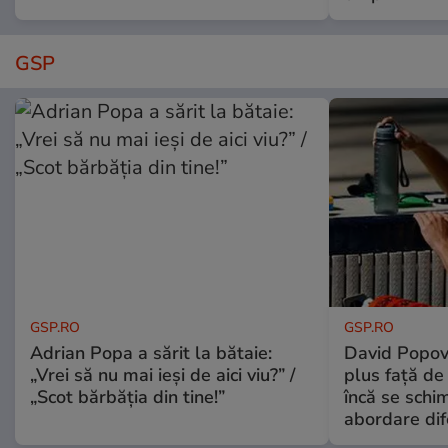
GSP
GSP.RO
GSP.RO
Adrian Popa a sărit la bătaie:
David Popovi
„Vrei să nu mai ieși de aici viu?” /
plus față de
„Scot bărbăția din tine!”
încă se schi
abordare dif