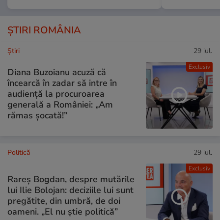
ȘTIRI ROMÂNIA
Ştiri
29 iul.
Exclusiv
Diana Buzoianu acuză că
încearcă în zadar să intre în
audiență la procuroarea
generală a României: „Am
rămas șocată!”
Politică
29 iul.
Exclusiv
Rareș Bogdan, despre mutările
lui Ilie Bolojan: deciziile lui sunt
pregătite, din umbră, de doi
oameni. „El nu știe politică”