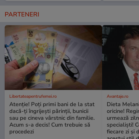
PARTENERI
Libertateapentrufemei.ro
Avantaje.ro
Atenție! Poți primi bani de la stat
Dieta Melan
dacă-ți îngrijești părinții, bunicii
oricine! Regi
sau pe cineva vârstnic din familie.
urmează zilni
Acum s-a decis! Cum trebuie să
specialiști! 
procedezi
fiecare zi și 
acestui stil 