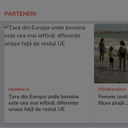
PARTENERI
Mediafax.ro
StirileKanalD.ro
Țara din Europa unde benzina
Femeie lovit
este cea mai ieftină: diferențe
făcea plajă: „
uriașe față de restul UE