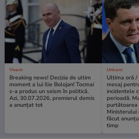
Viva.ro
Unica.ro
Breaking news! Decizia de ultim
Ultima oră /
moment a lui Ilie Bolojan! Tocmai
mesaj pentr
s-a produs un seism în politică.
incidentele 
Azi, 30.07.2026, premierul demis
perioadă. Ma
a anunțat tot
purtătoarea 
Ministerului
făcut anunțu
timp