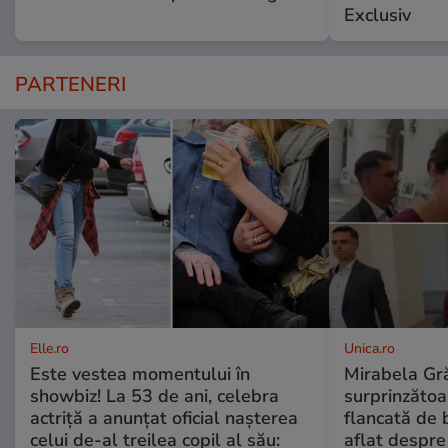
Exclusiv
PARTENERI
Elle.ro
Unica.ro
Este vestea momentului în
Mirabela Gră
showbiz! La 53 de ani, celebra
surprinzătoar
actriță a anunțat oficial nașterea
flancată de 
celui de-al treilea copil al său:
aflat despre