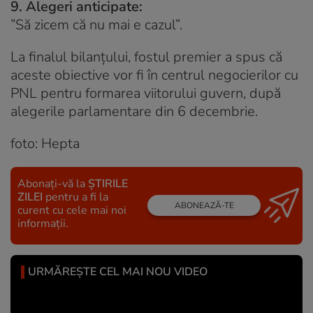
9. Alegeri anticipate:
”Să zicem că nu mai e cazul”.
La finalul bilanțului, fostul premier a spus că
aceste obiective vor fi în centrul negocierilor cu
PNL pentru formarea viitorului guvern, după
alegerile parlamentare din 6 decembrie.
foto: Hepta
Abonați-vă la
ȘTIRILE
ZILEI
pentru a fi la
ABONEAZĂ-TE
curent cu cele mai noi
informații.
URMĂREȘTE CEL MAI NOU VIDEO