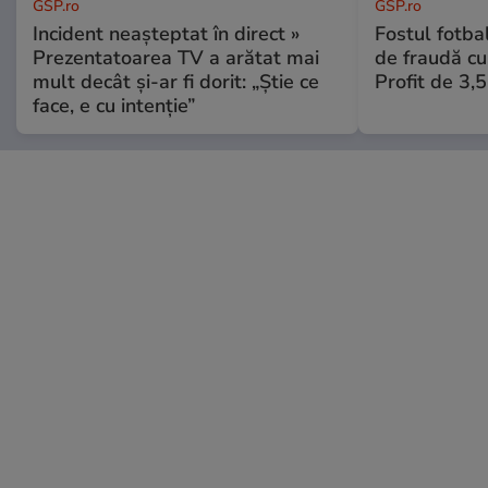
GSP.ro
GSP.ro
Incident neașteptat în direct »
Fostul fotba
Prezentatoarea TV a arătat mai
de fraudă cu 
mult decât și-ar fi dorit: „Știe ce
Profit de 3,
face, e cu intenție”