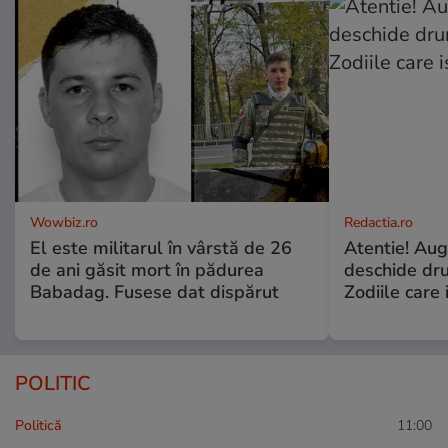
Wowbiz.ro
Redactia.ro
El este militarul în vârstă de 26
Atentie! Augu
de ani găsit mort în pădurea
deschide dr
Babadag. Fusese dat dispărut
Zodiile care 
POLITIC
Politică
11:00