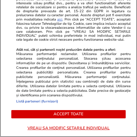
interesele si/sau profilul dvs., pentru a va oferi functionalitati aferente
retelelor de socializare si pentru a analiza traficul pe website. Beneficiati
de drepturile prevazute de art. 15-22 din GDPR in legatura cu
prelucrarea datelor cu caracter personal. Aceste drepturi pot fi exercitate
prin modalitatea indicata
aici
. Prin click pe “ACCEPT TOATE”, acceptati
folosirea tuturor Tehnologiilor de tip Cookie, care implica inclusiv acceptul
dvs. cu privire la stocarea/accesarea informatiilor de catre Vendor-ii cu
care colaboram. Prin click pe “VREAU SA MODIFIC SETARILE
INDIVIDUAL” puteti schimba preferintele in mod individual, mai putin
cele legate de cookie strict necesare pentru functionarea website-ului.
Atât noi, cât și partenerii noștri prelucrăm datele pentru a oferi:
Măsurarea performanței reclamelor. Utilizarea profilurilor pentru
selectarea conținutului personalizat. Stocarea și/sau accesarea
informațiilor de pe un dispozitiv. Dezvoltarea și îmbunătățirea serviciilor.
Crearea profilurilor de conținut personalizat. Utilizarea profilurilor pentru
selectarea publicității personalizate. Crearea profilurilor pentru
Vacanțe și Cultură
12:25
Lifestyle
publicitate personalizată. Măsurarea performanței conținutului.
Înțelegerea publicului prin statistici sau combinații de date din surse
Succesul Norvegiei la Cupa
Ce vase de gă
diferite. Utilizarea datelor limitate pentru a selecta conținutul. Utilizarea
Mondială din 2026 a atras atenția
te muți sing
de date limitate pentru a selecta publicitatea. Date precise de geolocație
și identificarea prin scanarea dispozitivului.
globală: numărul rezervărilor a
trebuie să le
Listă parteneri (furnizori)
crescut cu peste 15% în ultima
ACCEPT TOATE
lună
VREAU SA MODIFIC SETARILE INDIVIDUAL