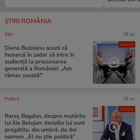
ȘTIRI ROMÂNIA
Ştiri
29 iul.
Exclusiv
Diana Buzoianu acuză că
încearcă în zadar să intre în
audiență la procuroarea
generală a României: „Am
rămas șocată!”
Politică
29 iul.
Exclusiv
Rareș Bogdan, despre mutările
lui Ilie Bolojan: deciziile lui sunt
pregătite, din umbră, de doi
oameni. „El nu știe politică”