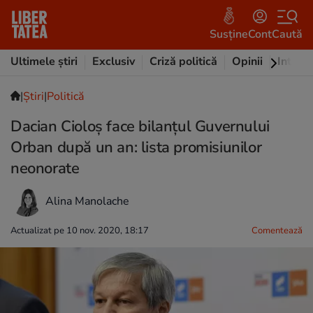
Susține
Cont
Caută
Ultimele știri
Exclusiv
Criză politică
Opinii
Intervi
|
Ştiri
|
Politică
Dacian Cioloș face bilanțul Guvernului
Orban după un an: lista promisiunilor
neonorate
Alina Manolache
Actualizat pe 10 nov. 2020, 18:17
Comentează