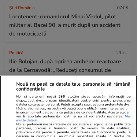
Știri România
07:06
Locotenent-comandorul Mihai Vîrdol, pilot
militar al Bazei 90, a murit după un accident
de motocicletă
Politică
29 iul.
Ilie Bolojan, după oprirea ambelor reactoare
de la Cernavodă: „Reduceți consumul de
energie seara”
Nouă ne pasă ca datele tale personale să rămână
confidențiale
Noi și partenerii noștri
596
stocăm și/sau accesăm informații pe
Știri România
07:00
dispozitivul dvs., precum identificatorii cookie unici pentru prelucrarea
datelor cu caracter personal. Puteți accepta sau gestiona preferințele dvs.
Tragerile loto din 30 iulie 2026. Report de
făcând clic mai jos, respectiv vă puteți opune utilizării unui interes legitim
în orice moment pe pagina cu politica de confidențialitate. Aceste alegeri
peste 8,89 milioane de euro la Loto 6 din 49,
vor fi raportate partenerilor noștri și nu vă vor afecta navigarea.
Mai
multe detalii
categoria I
Noi si partenerii nostri (retelele de socializare si agentiile de publicitate
partenere, precum si furnizorii nostri de servicii de date analitice)
prelucram date pentru a permite website-ului sa functioneze, pentru a
personaliza continutul si anunturile publicitare afisate in functie de