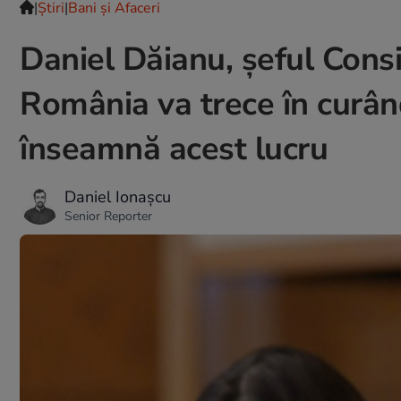
|
Ştiri
|
Bani și Afaceri
Daniel Dăianu, șeful Consil
România va trece în curând
înseamnă acest lucru
Daniel Ionașcu
Senior Reporter