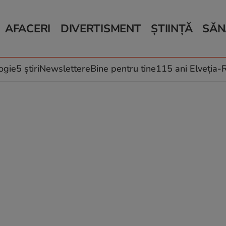
AFACERI
DIVERTISMENT
ȘTIINȚĂ
SĂN
Bani și Afaceri
Monden
Știri Știință
Știri 
Auto
Horoscop
Schimbări climati
Relații
Locuri de muncă
Muzică și Filme
Rețete
ogie
5 știri
Newslettere
Bine pentru tine
115 ani Elveția
Imobiliare.ro
Vacanțe și Cultură
Fructe
eJobs.ro
Îngriji