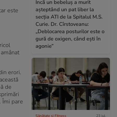
Încă un bebeluș a murit
așteptând un pat liber la
tar este
secția ATI de la Spitalul M.S.
Curie. Dr. Cîrstoveanu:
„Deblocarea posturilor este o
gură de oxigen, când ești în
ricol
agonie”
, amânat
in erori.
 această
bă de
xprimări
. Îmi pare
Sănătate și Fitness
23 iul.