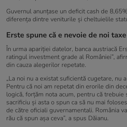
Guvernul anunțase un deficit cash de 8,65% 
diferența dintre veniturile și cheltuielile stat
Erste spune că e nevoie de noi taxe
În urma apariției datelor, banca austriacă Ers
ratingul investment grade al României”, af
din cauza alegerilor repetate.
„La noi nu a existat suficientă cugetare, nu a
Pentru că noi am repetat din erorile din dec
logică, forţăm nota acum, pentru că trebuie s
sacrificiu şi asta o spun ca să nu mai folo
de către oficiali guvernamentali. România va
rău că spun aşa ceva”, a spus Dăianu.