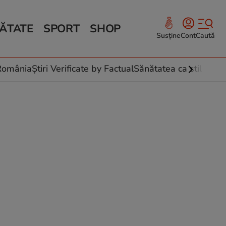
ĂTATE
SPORT
SHOP
Susține
Cont
Caută
Sănătate și Fitness
ce
 culinare
-România
Știri Verificate by Factual
Sănătatea ca stil de vi
 și legume
rea plantelor