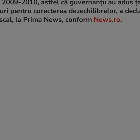
in 2009-2010, astfel că guvernanții au adus ț
uri pentru corecterea dezechilibrelor, a decl
iscal, la Prima News, conform
News.ro
.