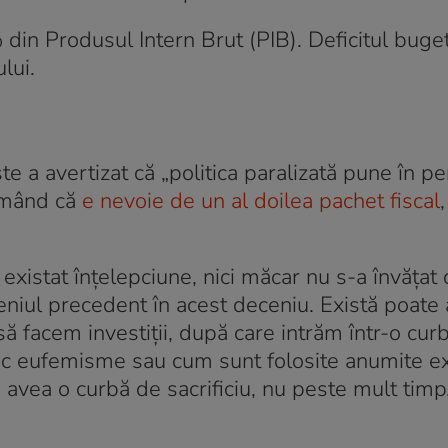
din Produsul Intern Brut (PIB). Deficitul buge
ului.
te a avertizat că „politica paralizată pune în pe
irmând că
e nevoie de un al doilea pachet fiscal
 existat înţelepciune, nici măcar nu s-a învăţat d
eniul precedent în acest deceniu. Există poate
ă facem investiţii, după care intrăm într-o cur
sesc eufemisme sau cum sunt folosite anumite e
 avea o curbă de sacrificiu, nu peste mult timp