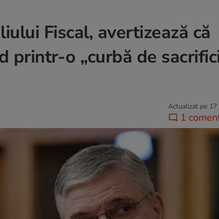
iului Fiscal, avertizează că
 printr-o „curbă de sacrific
Actualizat pe 17
1 coment