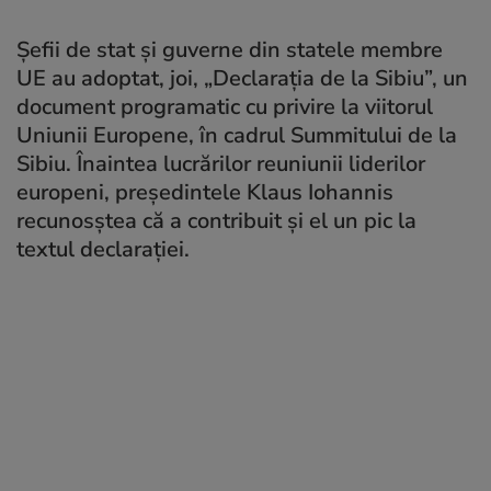
Şefii de stat şi guverne din statele membre
UE au adoptat, joi, „Declaraţia de la Sibiu”, un
document programatic cu privire la viitorul
Uniunii Europene, în cadrul Summitului de la
Sibiu. Înaintea lucrărilor reuniunii liderilor
europeni, preşedintele Klaus Iohannis
recunosştea că a contribuit şi el un pic la
textul declaraţiei.