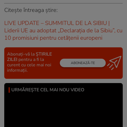
Citeşte întreaga ştire:
LIVE UPDATE – SUMMITUL DE LA SIBIU |
Liderii UE au adoptat „Declaraţia de la Sibiu”, cu
10 promisiuni pentru cetăţenii europeni
Abonați-vă la
ȘTIRILE
ZILEI
pentru a fi la
ABONEAZĂ-TE
curent cu cele mai noi
informații.
URMĂREȘTE CEL MAI NOU VIDEO