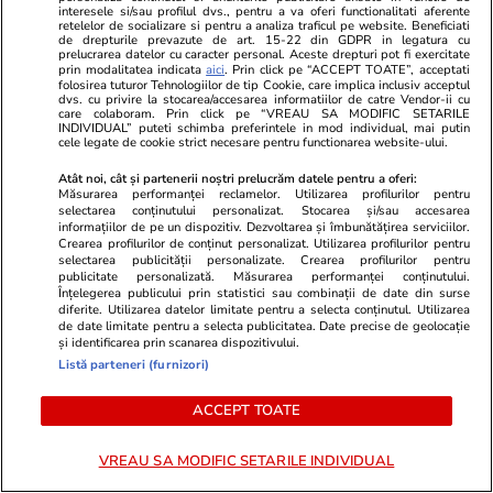
interesele si/sau profilul dvs., pentru a va oferi functionalitati aferente
retelelor de socializare si pentru a analiza traficul pe website. Beneficiati
de drepturile prevazute de art. 15-22 din GDPR in legatura cu
prelucrarea datelor cu caracter personal. Aceste drepturi pot fi exercitate
PARTENERI
prin modalitatea indicata
aici
. Prin click pe “ACCEPT TOATE”, acceptati
folosirea tuturor Tehnologiilor de tip Cookie, care implica inclusiv acceptul
dvs. cu privire la stocarea/accesarea informatiilor de catre Vendor-ii cu
care colaboram. Prin click pe “VREAU SA MODIFIC SETARILE
INDIVIDUAL” puteti schimba preferintele in mod individual, mai putin
cele legate de cookie strict necesare pentru functionarea website-ului.
Atât noi, cât și partenerii noștri prelucrăm datele pentru a oferi:
Măsurarea performanței reclamelor. Utilizarea profilurilor pentru
selectarea conținutului personalizat. Stocarea și/sau accesarea
informațiilor de pe un dispozitiv. Dezvoltarea și îmbunătățirea serviciilor.
Crearea profilurilor de conținut personalizat. Utilizarea profilurilor pentru
selectarea publicității personalizate. Crearea profilurilor pentru
publicitate personalizată. Măsurarea performanței conținutului.
Înțelegerea publicului prin statistici sau combinații de date din surse
diferite. Utilizarea datelor limitate pentru a selecta conținutul. Utilizarea
de date limitate pentru a selecta publicitatea. Date precise de geolocație
și identificarea prin scanarea dispozitivului.
GSP.ro
GSP.ro
Listă parteneri (furnizori)
Legendarul portar Dida a șocat la
ȘOCANT: jucă
înmormântarea lui Franco Baresi »
fost ucis în 
ACCEPT TOATE
Detaliul care a atras atenția
stradal!
VREAU SA MODIFIC SETARILE INDIVIDUAL