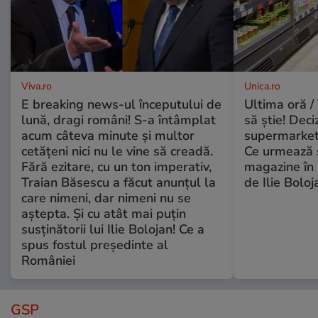
Viva.ro
Unica.ro
E breaking news-ul începutului de
Ultima oră / 
lună, dragi români! S-a întâmplat
să știe! Deci
acum câteva minute și multor
supermarketu
cetățeni nici nu le vine să creadă.
Ce urmează s
Fără ezitare, cu un ton imperativ,
magazine în 
Traian Băsescu a făcut anunțul la
de Ilie Boloj
care nimeni, dar nimeni nu se
aștepta. Și cu atât mai puțin
susținătorii lui Ilie Bolojan! Ce a
spus fostul președinte al
României
GSP