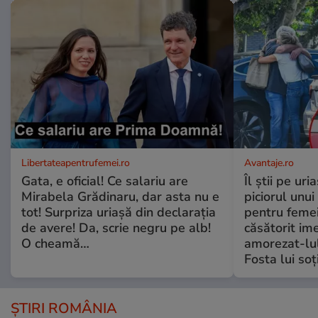
Libertateapentrufemei.ro
Avantaje.ro
Gata, e oficial! Ce salariu are
Îl știi pe ur
Mirabela Grădinaru, dar asta nu e
piciorul unui
tot! Surpriza uriașă din declarația
pentru femei
de avere! Da, scrie negru pe alb!
căsătorit ime
O cheamă…
amorezat-lul
Fosta lui soț
ȘTIRI ROMÂNIA