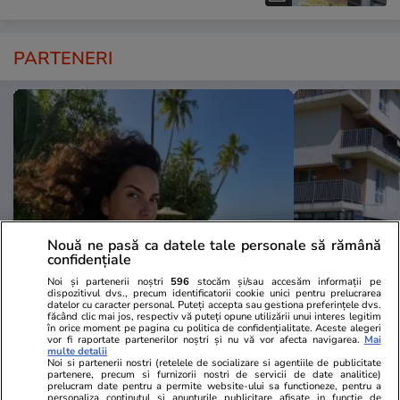
PARTENERI
Nouă ne pasă ca datele tale personale să rămână
confidențiale
Noi și partenerii noștri
596
stocăm și/sau accesăm informații pe
TVMania.ro
ObservatorNews
dispozitivul dvs., precum identificatorii cookie unici pentru prelucrarea
datelor cu caracter personal. Puteți accepta sau gestiona preferințele dvs.
Fără filtre pe plajă! Cele mai
A plătit 75.
făcând clic mai jos, respectiv vă puteți opune utilizării unui interes legitim
în orice moment pe pagina cu politica de confidențialitate. Aceste alegeri
spectaculoase poze cu vedetele
apartament
vor fi raportate partenerilor noștri și nu vă vor afecta navigarea.
Mai
multe detalii
noastre în costum de baie [FOTO]
Residence. 
Noi si partenerii nostri (retelele de socializare si agentiile de publicitate
urmat: "Am 
partenere, precum si furnizorii nostri de servicii de date analitice)
prelucram date pentru a permite website-ului sa functioneze, pentru a
personaliza continutul si anunturile publicitare afisate in functie de