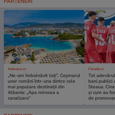
PARTENERI
Adevarul.ro
Fanatik.ro
„Ne-am îmbolnăvit toți”. Coșmarul
Tot adevărul
unor români într-una dintre cele
bani publici 
mai populare destinații din
Steaua. Cine 
Albania: „Apa mirosea a
și cum au fos
canalizare”
de promova