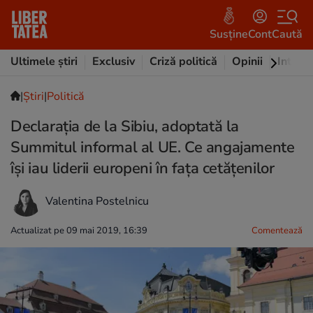
Susține
Cont
Caută
Ultimele știri
Exclusiv
Criză politică
Opinii
Intervi
|
Ştiri
|
Politică
Declaraţia de la Sibiu, adoptată la
Summitul informal al UE. Ce angajamente
îşi iau liderii europeni în faţa cetăţenilor
Valentina Postelnicu
Actualizat pe 09 mai 2019, 16:39
Comentează