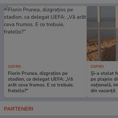
GSP.RO
GSP.RO
Florin Prunea, dizgrațios pe
Și-a etalat 
stadion, ca delegat UEFA: „Vă
pe plajele d
arăt ceva frumos. E ce trebuie,
națională, i
fratello?”
din vacanță
PARTENERI