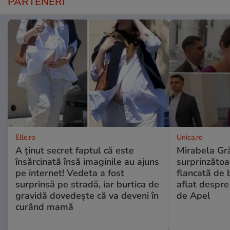
PARTENERI
Elle.ro
Unica.ro
A ținut secret faptul că este
Mirabela Gră
însărcinată însă imaginile au ajuns
surprinzătoar
pe internet! Vedeta a fost
flancată de 
surprinsă pe stradă, iar burtica de
aflat despre
gravidă dovedește că va deveni în
de Apel
curând mamă