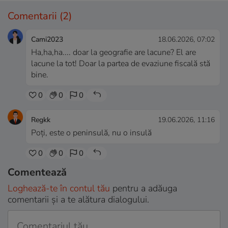
Comentarii
(2)
Cami2023
18.06.2026, 07:02
Ha,ha,ha.... doar la geografie are lacune? El are
lacune la tot! Doar la partea de evaziune fiscală stă
bine.
0
0
0
Regkk
19.06.2026, 11:16
Poți, este o peninsulă, nu o insulă
0
0
0
Comentează
Loghează-te în contul tău
pentru a adăuga
comentarii și a te alătura dialogului.