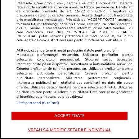
interesele si/sau profilul dvs., pentru a va oferi functionalitati aferente
retelelor de socializare si pentru a analiza traficul pe website. Beneficiati
de drepturile prevazute de art. 15-22 din GDPR in legatura cu
prelucrarea datelor cu caracter personal. Aceste drepturi pot fi exercitate
prin modalitatea indicata
aici
. Prin click pe “ACCEPT TOATE”, acceptati
folosirea tuturor Tehnologiilor de tip Cookie, care implica inclusiv acceptul
dvs. cu privire la stocarea/accesarea informatiilor de catre Vendor-ii cu
care colaboram. Prin click pe “VREAU SA MODIFIC SETARILE
INDIVIDUAL” puteti schimba preferintele in mod individual, mai putin
cele legate de cookie strict necesare pentru functionarea website-ului.
Atât noi, cât și partenerii noștri prelucrăm datele pentru a oferi:
Măsurarea performanței reclamelor. Utilizarea profilurilor pentru
Horoscop
17 iul.
Lifestyle
selectarea conținutului personalizat. Stocarea și/sau accesarea
informațiilor de pe un dispozitiv. Dezvoltarea și îmbunătățirea serviciilor.
Horoscop 18 iulie 2026.
Orașul din E
Crearea profilurilor de conținut personalizat. Utilizarea profilurilor pentru
selectarea publicității personalizate. Crearea profilurilor pentru
Vărsătorii ar vrea să răstoarne
interzis să 
publicitate personalizată. Măsurarea performanței conținutului.
Înțelegerea publicului prin statistici sau combinații de date din surse
termenii unei înțelegeri, să
plouă: se apl
diferite. Utilizarea datelor limitate pentru a selecta conținutul. Utilizarea
modifice un acord care nu le mai
claxonat de
de date limitate pentru a selecta publicitatea. Date precise de geolocație
și identificarea prin scanarea dispozitivului.
convine
Listă parteneri (furnizori)
ACCEPT TOATE
Horoscop
17 iul.
VREAU SA MODIFIC SETARILE INDIVIDUAL
Horoscop 18 iulie 2026.