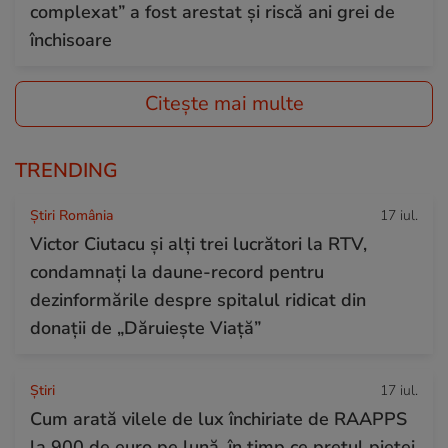
complexat” a fost arestat și riscă ani grei de
închisoare
Citește mai multe
TRENDING
Știri România
17 iul.
Victor Ciutacu și alți trei lucrători la RTV,
condamnați la daune-record pentru
dezinformările despre spitalul ridicat din
donații de „Dăruiește Viață”
Ştiri
17 iul.
Cum arată vilele de lux închiriate de RAAPPS
la 900 de euro pe lună, în timp ce prețul pieței