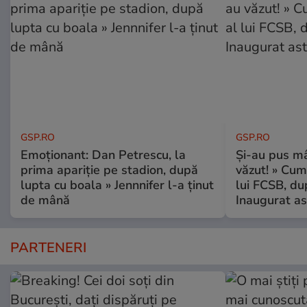
GSP.RO
GSP.RO
Emoționant: Dan Petrescu, la
Și-au pus mâ
prima apariție pe stadion, după
văzut! » Cum
lupta cu boala » Jennnifer l-a ținut
lui FCSB, du
de mână
Inaugurat as
PARTENERI