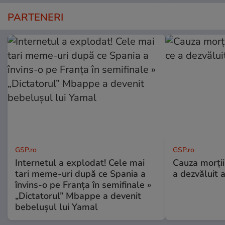
PARTENERI
GSP.ro
GSP.ro
Internetul a explodat! Cele mai
Cauza morții
tari meme-uri după ce Spania a
a dezvăluit 
învins-o pe Franța în semifinale »
„Dictatorul” Mbappe a devenit
bebelușul lui Yamal