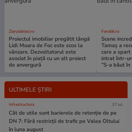
ZiaruldeIasi.ro
Fanatik.ro
Proiectul imobiliar pregătit lângă
Scene incred
Lidl Moara de Foc este scos la
Tamaș a reco
vânzare. Dezvoltatorul este
care a spart
asociat în piață cu un alt proiect
intrat într-u
de anvergură
”S-a băut în 
ULTIMELE ȘTIRI
Infrastructura
17 iul.
Cât de utile sunt barierele de retenție de pe
DN 7: Fără restricții de trafic pe Valea Oltului
în luna august