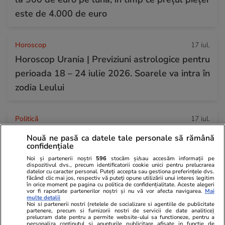
este de 4.000 de euro
Horoscop
17 iul.
Horoscop Urania | Previziuni astrologice pentru
perioada 18 – 24 iulie 2026. Soarele va intra în
zodia Leului
Politică
17 iul.
Dezvăluiri despre implicarea lui Nicușor Dan în
Nouă ne pasă ca datele tale personale să rămână
confidențiale
revolta din PNL. Robert Sighiartău:
Noi și partenerii noștri
596
stocăm și/sau accesăm informații pe
președintele a participat la întâlniri cu
dispozitivul dvs., precum identificatorii cookie unici pentru prelucrarea
datelor cu caracter personal. Puteți accepta sau gestiona preferințele dvs.
gruparea Veștea
făcând clic mai jos, respectiv vă puteți opune utilizării unui interes legitim
în orice moment pe pagina cu politica de confidențialitate. Aceste alegeri
vor fi raportate partenerilor noștri și nu vă vor afecta navigarea.
Mai
multe detalii
Noi si partenerii nostri (retelele de socializare si agentiile de publicitate
partenere, precum si furnizorii nostri de servicii de date analitice)
prelucram date pentru a permite website-ului sa functioneze, pentru a
personaliza continutul si anunturile publicitare afisate in functie de