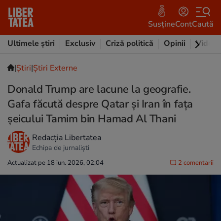
Susține
Cont
Caută
Ultimele știri
Exclusiv
Criză politică
Opinii
Video
|
Ştiri
|
Știri Externe
Donald Trump are lacune la geografie.
Gafa făcută despre Qatar și Iran în fața
șeicului Tamim bin Hamad Al Thani
Redacția Libertatea
Echipa de jurnaliști
Actualizat pe 18 iun. 2026, 02:04
2 comentarii