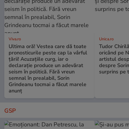
Viva.ro
Unica.ro
Ultima oră! Vestea care dă toate
Tudor Chiril
pronosticurile peste cap la vârful
oricând pe N
țării! Acuzațiile curg, iar o
artistul desp
declarație produce un adevărat
despre Sorin
seism în politică. Fără vreun
surprins pe 
semnal în prealabil, Sorin
Grindeanu tocmai a făcut marele
anunț
GSP