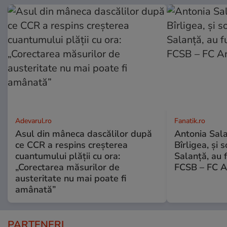
Adevarul.ro
Fanatik.ro
Asul din mâneca dascălilor după
Antonia Salan
ce CCR a respins creșterea
Bîrligea, și 
cuantumului plății cu ora:
Salanță, au f
„Corectarea măsurilor de
FCSB – FC A
austeritate nu mai poate fi
amânată”
PARTENERI