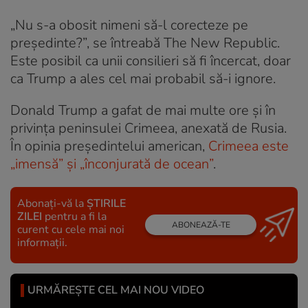
„Nu s-a obosit nimeni să-l corecteze pe
președinte?”, se întreabă The New Republic.
Este posibil ca unii consilieri să fi încercat, doar
ca Trump a ales cel mai probabil să-i ignore.
Donald Trump a gafat de mai multe ore și în
privința peninsulei Crimeea, anexată de Rusia.
În opinia președintelui american,
Crimeea este
„imensă” și „înconjurată de ocean”
.
Abonați-vă la
ȘTIRILE
ZILEI
pentru a fi la
ABONEAZĂ-TE
curent cu cele mai noi
informații.
URMĂREȘTE CEL MAI NOU VIDEO