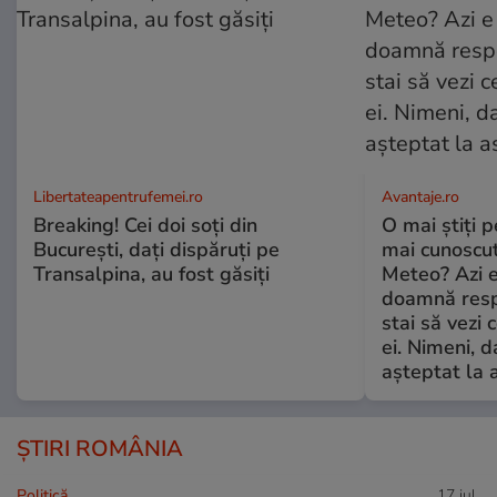
Libertateapentrufemei.ro
Avantaje.ro
Breaking! Cei doi soți din
O mai știți 
București, dați dispăruți pe
mai cunoscu
Transalpina, au fost găsiți
Meteo? Azi e
doamnă respe
stai să vezi 
ei. Nimeni, d
așteptat la 
ȘTIRI ROMÂNIA
Politică
17 iul.