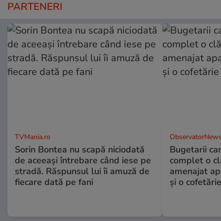
PARTENERI
TVMania.ro
ObservatorNews
Sorin Bontea nu scapă niciodată
Bugetarii ca
de aceeași întrebare când iese pe
complet o clă
stradă. Răspunsul lui îi amuză de
amenajat ap
fiecare dată pe fani
și o cofetări