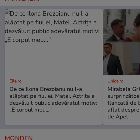
Elle.ro
Unica.ro
De ce Ilona Brezoianu nu l-a
Mirabela Gră
alăptat pe fiul ei, Matei. Actrița a
surprinzătoar
dezvăluit public adevăratul motiv:
flancată de 
„E corpul meu..."
aflat despre
de Apel
MONDEN