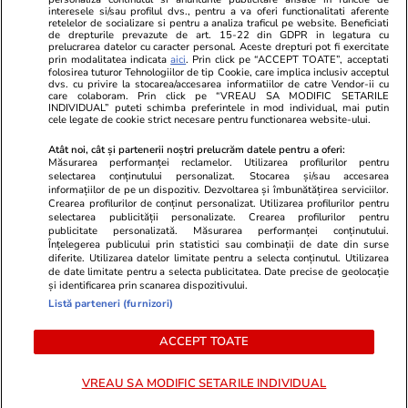
Program TV
Calculator sarcina
Imoradar24
interesele si/sau profilul dvs., pentru a va oferi functionalitati aferente
retelelor de socializare si pentru a analiza traficul pe website. Beneficiati
Avantaje
Ajută Copiii
Colecții Libertatea
de drepturile prevazute de art. 15-22 din GDPR in legatura cu
prelucrarea datelor cu caracter personal. Aceste drepturi pot fi exercitate
prin modalitatea indicata
aici
. Prin click pe “ACCEPT TOATE”, acceptati
Pariază responsabil! Decizia ONJN nr. 821/25.09.2025.
folosirea tuturor Tehnologiilor de tip Cookie, care implica inclusiv acceptul
dvs. cu privire la stocarea/accesarea informatiilor de catre Vendor-ii cu
Jocurile de noroc sunt interzise minorilor.
care colaboram. Prin click pe “VREAU SA MODIFIC SETARILE
INDIVIDUAL” puteti schimba preferintele in mod individual, mai putin
cele legate de cookie strict necesare pentru functionarea website-ului.
© 2026 Ringier Romania. Toate drepturile rezervate
Atât noi, cât și partenerii noștri prelucrăm datele pentru a oferi:
Măsurarea performanței reclamelor. Utilizarea profilurilor pentru
selectarea conținutului personalizat. Stocarea și/sau accesarea
informațiilor de pe un dispozitiv. Dezvoltarea și îmbunătățirea serviciilor.
Crearea profilurilor de conținut personalizat. Utilizarea profilurilor pentru
Actualizare preferințe cookies
selectarea publicității personalizate. Crearea profilurilor pentru
publicitate personalizată. Măsurarea performanței conținutului.
Înțelegerea publicului prin statistici sau combinații de date din surse
diferite. Utilizarea datelor limitate pentru a selecta conținutul. Utilizarea
de date limitate pentru a selecta publicitatea. Date precise de geolocație
și identificarea prin scanarea dispozitivului.
Listă parteneri (furnizori)
ACCEPT TOATE
VREAU SA MODIFIC SETARILE INDIVIDUAL