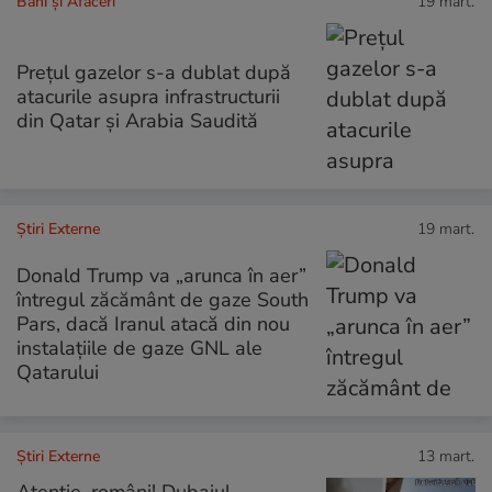
Bani și Afaceri
19 mart.
Prețul gazelor s-a dublat după
atacurile asupra infrastructurii
din Qatar și Arabia Saudită
Știri Externe
19 mart.
Donald Trump va „arunca în aer”
întregul zăcământ de gaze South
Pars, dacă Iranul atacă din nou
instalațiile de gaze GNL ale
Qatarului
Știri Externe
13 mart.
Atenție, români! Dubaiul