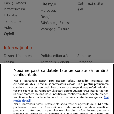
Bani și Afaceri
Cele mai citite
Lifestyle
știri
Infrastructura
Horoscop
Educație
Relații
Tehnologie
Sănătate și Fitness
Video
Vacanțe și Cultură
Opinii
Informații utile
Despre Libertatea
Politica editorială
Subiecte
Echipa
Termeni și Conditii
Persoane
Publicitate
Abonamente
Sitemap
Nouă ne pasă ca datele tale personale să rămână
confidențiale
Politica de
Autori
confidențialitate
Noi și partenerii noștri
596
stocăm și/sau accesăm informații pe
dispozitivul dvs., precum identificatorii cookie unici pentru prelucrarea
datelor cu caracter personal. Puteți accepta sau gestiona preferințele dvs.
Ringier România
făcând clic mai jos, respectiv vă puteți opune utilizării unui interes legitim
în orice moment pe pagina cu politica de confidențialitate. Aceste alegeri
vor fi raportate partenerilor noștri și nu vă vor afecta navigarea.
Mai
Libertatea pentru
ELLE
Locuri de muncă
multe detalii
femei
Noi si partenerii nostri (retelele de socializare si agentiile de publicitate
Gazeta Sporturilor
Imobiliare.ro
partenere, precum si furnizorii nostri de servicii de date analitice)
Unica.ro
prelucram date pentru a permite website-ului sa functioneze, pentru a
Stiri mondene
Jobradar24
personaliza continutul si anunturile publicitare afisate in functie de