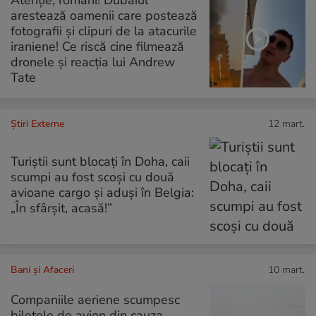
arestează oamenii care postează
fotografii și clipuri de la atacurile
iraniene! Ce riscă cine filmează
dronele și reacția lui Andrew
Tate
Știri Externe
12 mart.
Turiștii sunt blocați în Doha, caii
scumpi au fost scoși cu două
avioane cargo și aduși în Belgia:
„În sfârșit, acasă!”
Bani și Afaceri
10 mart.
Companiile aeriene scumpesc
biletele de avion din cauza