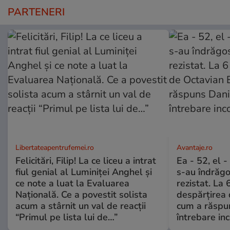
PARTENERI
Libertateapentrufemei.ro
Avantaje.ro
Felicitări, Filip! La ce liceu a intrat
Ea - 52, el 
fiul genial al Luminiței Anghel și
s-au îndrăgos
ce note a luat la Evaluarea
rezistat. La 
Națională. Ce a povestit solista
despărțirea 
acum a stârnit un val de reacții
cum a răspu
“Primul pe lista lui de…”
întrebare i