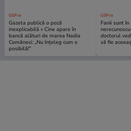
GSP.ro
GSP.ro
Gazeta publică o poză
Fanii sunt în 
inexplicabilă » Cine apare în
nerecunoscut
bancă alături de marea Nadia
doctorul ved
Comăneci: „Nu înțeleg cum e
să fie aceea
posibilă!”