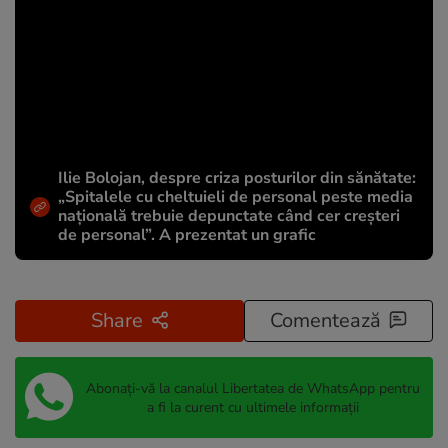
Ilie Bolojan, despre criza posturilor din sănătate:
„Spitalele cu cheltuieli de personal peste media
națională trebuie depunctate când cer creșteri
de personal”. A prezentat un grafic
Share
Comentează
Abonați-vă la canalul Libertatea de WhatsApp pentru
a fi la curent cu ultimele informații