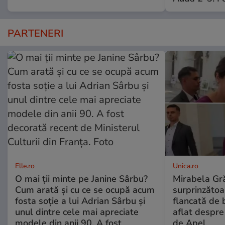
PARTENERI
Elle.ro
Unica.ro
O mai ții minte pe Janine Sârbu?
Mirabela Gră
Cum arată și cu ce se ocupă acum
surprinzătoar
fosta soție a lui Adrian Sârbu și
flancată de 
unul dintre cele mai apreciate
aflat despre
modele din anii 90. A fost
de Apel