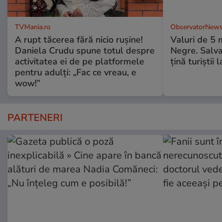
TVMania.ro
ObservatorNews
A rupt tăcerea fără nicio rușine!
Valuri de 5 m
Daniela Crudu spune totul despre
Negre. Salva
activitatea ei de pe platformele
ţină turiştii 
pentru adulți: „Fac ce vreau, e
wow!”
PARTENERI