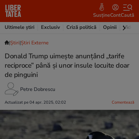
Susține
Cont
Caută
Ultimele știri
Exclusiv
Criză politică
Opinii
Video
|
Ştiri
|
Știri Externe
Donald Trump uimește anunțând „tarife
reciproce” până și unor insule locuite doar
de pinguini
Petre Dobrescu
Actualizat pe 04 apr. 2025, 02:02
Comentează