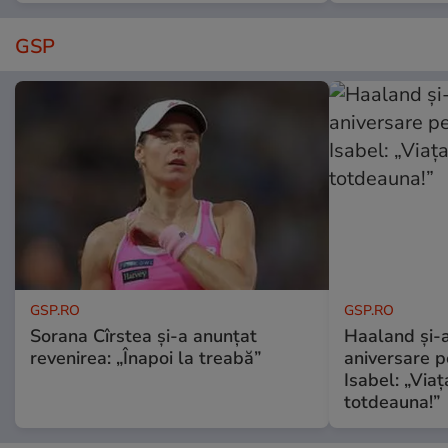
GSP
GSP.RO
GSP.RO
Sorana Cîrstea și-a anunțat
Haaland și-a
revenirea: „Înapoi la treabă”
aniversare pe
Isabel: „Via
totdeauna!”