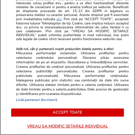
interesele si/sau profilul dvs., pentru a va oferi functionalitati aferente
sine, iar altele vor deveni mai ușor de rezolvat
retelelor de socializare si pentru a analiza traficul pe website. Beneficiati
de drepturile prevazute de art. 15-22 din GDPR in legatura cu
prelucrarea datelor cu caracter personal. Aceste drepturi pot fi exercitate
prin modalitatea indicata
aici
. Prin click pe “ACCEPT TOATE”, acceptati
folosirea tuturor Tehnologiilor de tip Cookie, care implica inclusiv acceptul
Știri România
23 iul.
dvs. cu privire la stocarea/accesarea informatiilor de catre Vendor-ii cu
care colaboram. Prin click pe “VREAU SA MODIFIC SETARILE
Rezultatele loto din 23 iulie 2026. Numerele
INDIVIDUAL” puteti schimba preferintele in mod individual, mai putin
cele legate de cookie strict necesare pentru functionarea website-ului.
câștigătoare extrase joi
Atât noi, cât și partenerii noștri prelucrăm datele pentru a oferi:
Măsurarea performanței reclamelor. Utilizarea profilurilor pentru
selectarea conținutului personalizat. Stocarea și/sau accesarea
Știri România
23 iul.
informațiilor de pe un dispozitiv. Dezvoltarea și îmbunătățirea serviciilor.
Crearea profilurilor de conținut personalizat. Utilizarea profilurilor pentru
Reportaj de la cavoul Sfântului Preot
selectarea publicității personalizate. Crearea profilurilor pentru
publicitate personalizată. Măsurarea performanței conținutului.
Mărturisitor și legionar la tinerețe Ilie
Înțelegerea publicului prin statistici sau combinații de date din surse
diferite. Utilizarea datelor limitate pentru a selecta conținutul. Utilizarea
Lăcătușu, unde Icoana Arhanghelul Mihail,
de date limitate pentru a selecta publicitatea. Date precise de geolocație
simbolul mișcării, a însuflețit pelerinii
și identificarea prin scanarea dispozitivului.
Listă parteneri (furnizori)
ACCEPT TOATE
Știri Externe
23 iul.
Directorul organizației de sinucidere asistată
VREAU SA MODIFIC SETARILE INDIVIDUAL
Exit a murit la peste 3.000 de metri altitudine