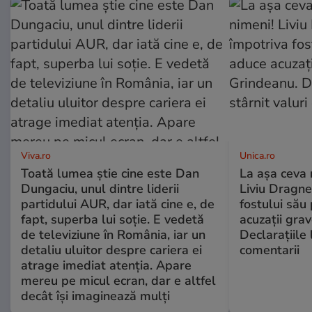
Viva.ro
Unica.ro
Toată lumea știe cine este Dan
La așa ceva 
Dungaciu, unul dintre liderii
Liviu Dragne
partidului AUR, dar iată cine e, de
fostului său 
fapt, superba lui soție. E vedetă
acuzații grav
de televiziune în România, iar un
Declarațiile 
detaliu uluitor despre cariera ei
comentarii
atrage imediat atenția. Apare
mereu pe micul ecran, dar e altfel
decât își imaginează mulți