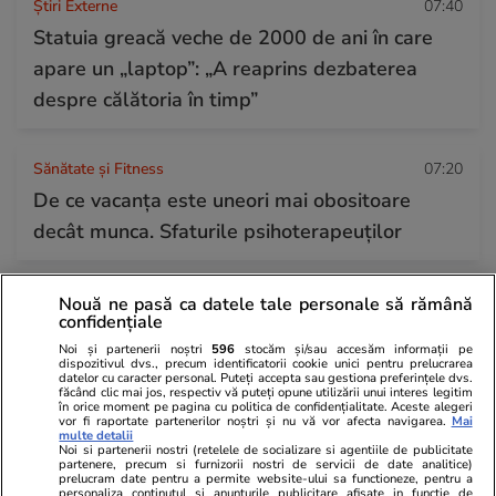
Știri Externe
07:40
Statuia greacă veche de 2000 de ani în care
apare un „laptop”: „A reaprins dezbaterea
despre călătoria în timp”
Sănătate și Fitness
07:20
De ce vacanța este uneori mai obositoare
decât munca. Sfaturile psihoterapeuților
Citește mai multe
Nouă ne pasă ca datele tale personale să rămână
confidențiale
Noi și partenerii noștri
596
stocăm și/sau accesăm informații pe
dispozitivul dvs., precum identificatorii cookie unici pentru prelucrarea
TRENDING
datelor cu caracter personal. Puteți accepta sau gestiona preferințele dvs.
făcând clic mai jos, respectiv vă puteți opune utilizării unui interes legitim
în orice moment pe pagina cu politica de confidențialitate. Aceste alegeri
vor fi raportate partenerilor noștri și nu vă vor afecta navigarea.
Mai
Horoscop
23 iul.
multe detalii
Noi si partenerii nostri (retelele de socializare si agentiile de publicitate
Horoscop 24 iulie 2026. Vărsătorii au unele
partenere, precum si furnizorii nostri de servicii de date analitice)
prelucram date pentru a permite website-ului sa functioneze, pentru a
probleme de la locul de muncă ce dispar de la
personaliza continutul si anunturile publicitare afisate in functie de