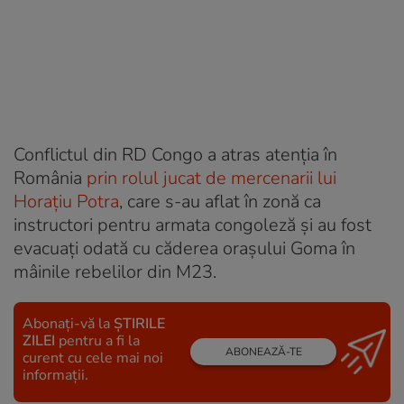
Conflictul din RD Congo a atras atenția în
România
prin rolul jucat de mercenarii lui
Horațiu Potra
, care s-au aflat în zonă ca
instructori pentru armata congoleză și au fost
evacuați odată cu căderea orașului Goma în
mâinile rebelilor din M23.
Abonați-vă la
ȘTIRILE
ZILEI
pentru a fi la
ABONEAZĂ-TE
curent cu cele mai noi
informații.