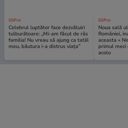
GSP.ro
GSP.ro
Celebrul luptător face dezvăluiri
Noua sală u
tulburătoare: „Mi-am făcut de râs
României, i
familia! Nu vreau să ajung ca tatăl
aceasta » Ni
meu, băutura i-a distrus viața”
primul meci 
acolo