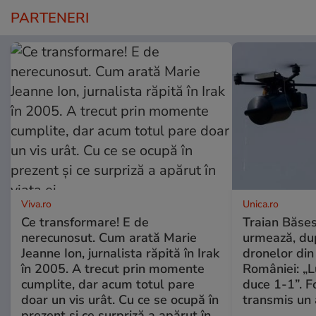
PARTENERI
Viva.ro
Unica.ro
Ce transformare! E de
Traian Băses
nerecunosut. Cum arată Marie
urmează, du
Jeanne Ion, jurnalista răpită în Irak
dronelor din 
în 2005. A trecut prin momente
României: „L
cumplite, dar acum totul pare
duce 1-1”. F
doar un vis urât. Cu ce se ocupă în
transmis un 
prezent și ce surpriză a apărut în