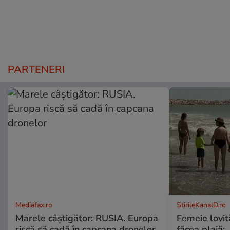
PARTENERI
Mediafax.ro
StirileKanalD.ro
Marele câștigător: RUSIA. Europa
Femeie lovit
riscă să cadă în capcana dronelor
făcea plajă: „