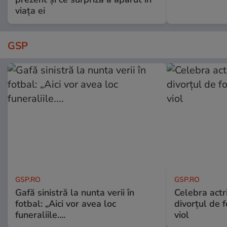
viața ei
GSP
GSP.RO
GSP.RO
Gafă sinistră la nunta verii în
Celebra actri
fotbal: „Aici vor avea loc
divorțul de f
funeraliile....
viol