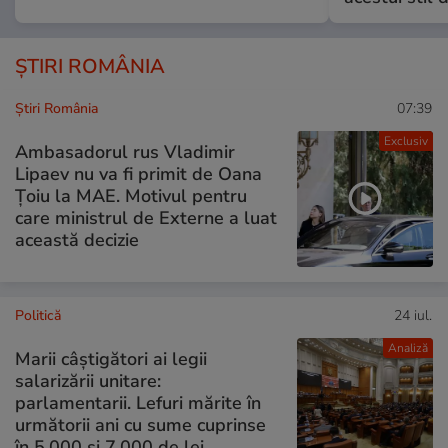
ȘTIRI ROMÂNIA
Știri România
07:39
Exclusiv
Ambasadorul rus Vladimir
Lipaev nu va fi primit de Oana
Țoiu la MAE. Motivul pentru
care ministrul de Externe a luat
această decizie
Politică
24 iul.
Analiză
Marii câștigători ai legii
salarizării unitare:
parlamentarii. Lefuri mărite în
următorii ani cu sume cuprinse
în 5.000 și 7.000 de lei