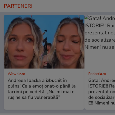
PARTENERI
Wowbiz.ro
Redactia.ro
Andreea Ibacka a izbucnit în
Gata! Andre
plâns! Ce a emoționat-o până la
ISTORIE!! Ra
lacrimi pe vedetă: „Nu-mi mai e
prezentat no
rușine să fiu vulnerabilă”
de socializa
E!! Nimeni nu