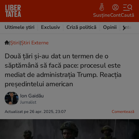
Susține
Cont
Caută
Ultimele știri
Exclusiv
Criză politică
Opinii
Intervi
|
Ştiri
|
Știri Externe
Două țări și-au dat un termen de o
săptămână să facă pace: procesul este
mediat de administrația Trump. Reacția
președintelui american
Ion Gaidău
Jurnalist
Actualizat pe 26 apr. 2025, 23:07
Comentează