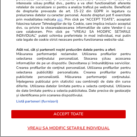
interesele si/sau profilul dvs., pentru a va oferi functionalitati aferente
retelelor de socializare si pentru a analiza traficul pe website. Beneficiati
PARTENERI
de drepturile prevazute de art. 15-22 din GDPR in legatura cu
prelucrarea datelor cu caracter personal. Aceste drepturi pot fi exercitate
prin modalitatea indicata
aici
. Prin click pe “ACCEPT TOATE”, acceptati
folosirea tuturor Tehnologiilor de tip Cookie, care implica inclusiv acceptul
dvs. cu privire la stocarea/accesarea informatiilor de catre Vendor-ii cu
care colaboram. Prin click pe “VREAU SA MODIFIC SETARILE
INDIVIDUAL” puteti schimba preferintele in mod individual, mai putin
cele legate de cookie strict necesare pentru functionarea website-ului.
Atât noi, cât și partenerii noștri prelucrăm datele pentru a oferi:
Măsurarea performanței reclamelor. Utilizarea profilurilor pentru
selectarea conținutului personalizat. Stocarea și/sau accesarea
informațiilor de pe un dispozitiv. Dezvoltarea și îmbunătățirea serviciilor.
Crearea profilurilor de conținut personalizat. Utilizarea profilurilor pentru
selectarea publicității personalizate. Crearea profilurilor pentru
publicitate personalizată. Măsurarea performanței conținutului.
Înțelegerea publicului prin statistici sau combinații de date din surse
diferite. Utilizarea datelor limitate pentru a selecta conținutul. Utilizarea
de date limitate pentru a selecta publicitatea. Date precise de geolocație
Fanatik.ro
Spotmedia.ro
și identificarea prin scanarea dispozitivului.
Arena Naţională, chirie infimă la
Cum ne prost
Listă parteneri (furnizori)
concertele de zeci de milioane de
propriu! Ce-
euro! Cât au plătit Metallica, Ed
de știință
ACCEPT TOATE
Sheeran sau Coldplay. Exclusiv
VREAU SA MODIFIC SETARILE INDIVIDUAL