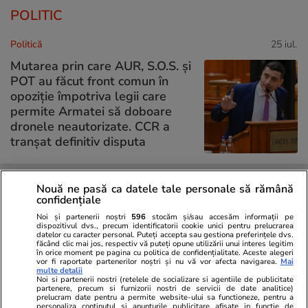
POLITIC
Politică
25 iul.
Mutarea prin care AUR, S.O.S. și
POT au făcut front comun în
opoziție împotriva legii care
permite Armatei să doboare
dronele neautorizate. CCR a
tranșat definitiv disputa
Politică
25 iul.
Nouă ne pasă ca datele tale personale să rămână
confidențiale
Cum a apărut Mirabela
Noi și partenerii noștri
596
stocăm și/sau accesăm informații pe
Grădinaru la întâlnirea cu
dispozitivul dvs., precum identificatorii cookie unici pentru prelucrarea
datelor cu caracter personal. Puteți accepta sau gestiona preferințele dvs.
președinta Indiei, Droupadi
făcând clic mai jos, respectiv vă puteți opune utilizării unui interes legitim
Murmu, la Palatul Cotroceni.
în orice moment pe pagina cu politica de confidențialitate. Aceste alegeri
vor fi raportate partenerilor noștri și nu vă vor afecta navigarea.
Mai
Motivul pentru care a ales o
multe detalii
Noi si partenerii nostri (retelele de socializare si agentiile de publicitate
rochie galbenă
partenere, precum si furnizorii nostri de servicii de date analitice)
prelucram date pentru a permite website-ului sa functioneze, pentru a
personaliza continutul si anunturile publicitare afisate in functie de