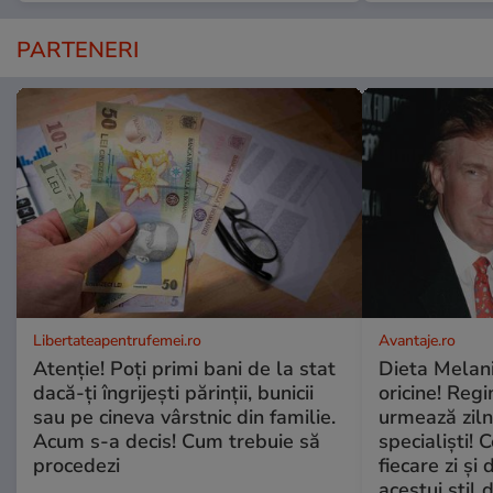
PARTENERI
Libertateapentrufemei.ro
Avantaje.ro
Atenție! Poți primi bani de la stat
Dieta Melan
dacă-ți îngrijești părinții, bunicii
oricine! Regi
sau pe cineva vârstnic din familie.
urmează zilni
Acum s-a decis! Cum trebuie să
specialiști! 
procedezi
fiecare zi și 
acestui stil 