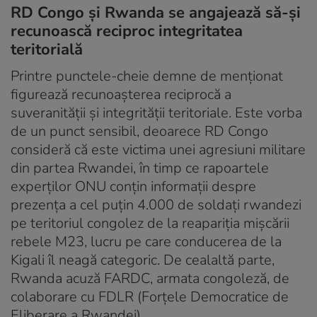
RD Congo și Rwanda se angajează să-și
recunoască reciproc integritatea
teritorială
Printre punctele-cheie demne de menționat
figurează recunoașterea reciprocă a
suveranității și integrității teritoriale. Este vorba
de un punct sensibil, deoarece RD Congo
consideră că este victima unei agresiuni militare
din partea Rwandei, în timp ce rapoartele
experților ONU conțin informații despre
prezența a cel puțin 4.000 de soldați rwandezi
pe teritoriul congolez de la reapariția mișcării
rebele M23, lucru pe care conducerea de la
Kigali îl neagă categoric. De cealaltă parte,
Rwanda acuză FARDC, armata congoleză, de
colaborare cu FDLR (Forțele Democratice de
Eliberare a Rwandei).