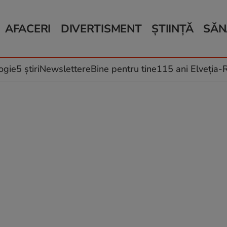
AFACERI
DIVERTISMENT
ȘTIINȚĂ
SĂN
Bani și Afaceri
Monden
Știri Știință
Știri 
Auto
Horoscop
Schimbări climati
Relații
Locuri de muncă
Muzică și Filme
Rețete
ogie
5 știri
Newslettere
Bine pentru tine
115 ani Elveția
Imobiliare.ro
Vacanțe și Cultură
Fructe
eJobs.ro
Îngriji