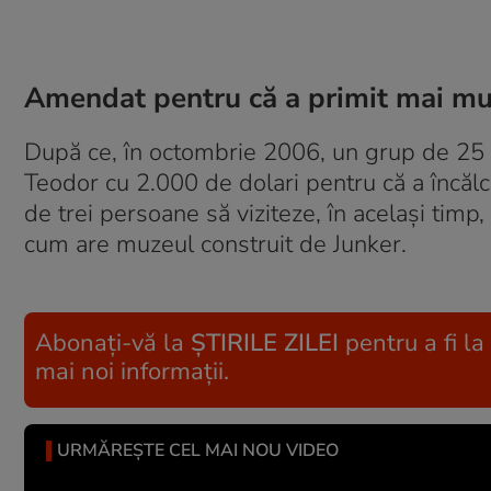
Amendat pentru că a primit mai mult
După ce, în octombrie 2006, un grup de 25 de
Teodor cu 2.000 de dolari pentru că a încălc
de trei persoane să viziteze, în acelaşi timp,
cum are muzeul construit de Junker.
Abonați-vă la
ȘTIRILE ZILEI
pentru a fi la
mai noi informații.
URMĂREȘTE CEL MAI NOU VIDEO