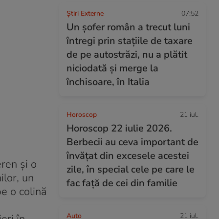
Știri Externe
07:52
Un șofer român a trecut luni
întregi prin stațiile de taxare
de pe autostrăzi, nu a plătit
niciodată și merge la
închisoare, în Italia
Horoscop
21 iul.
Horoscop 22 iulie 2026.
Berbecii au ceva important de
învățat din excesele acestei
ren şi o
zile, în special cele pe care le
ilor, un
fac față de cei din familie
e o colină
Auto
21 iul.