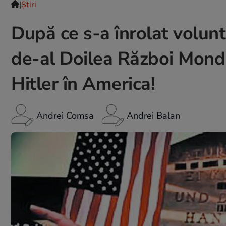
|
Ştiri
După ce s-a înrolat volunt
de-al Doilea Război Mondi
Hitler în America!
Andrei Comsa
Andrei Balan