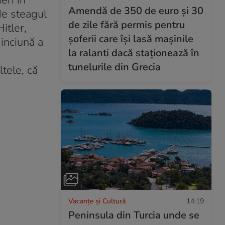
eri în
Amendă de 350 de euro și 30
 de steagul
de zile fără permis pentru
itler,
șoferii care își lasă mașinile
inciună a
la ralanti dacă staționează în
tunelurile din Grecia
ltele, că
Vacanțe și Cultură
14:19
Peninsula din Turcia unde se