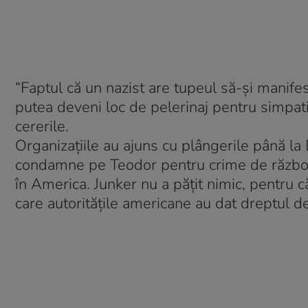
“Faptul că un nazist are tupeul să-şi manife
putea deveni loc de pelerinaj pentru simpatiz
cererile.
Organizațiile au ajuns cu plângerile până la 
condamne pe Teodor pentru crime de război, d
în America. Junker nu a pățit nimic, pentru 
care autoritățile americane au dat dreptul de