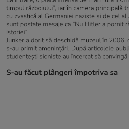
La intrare, o placă imensă de marmură îi oma
timpul războiului”, iar în camera principală 
cu zvastică al Germaniei naziste şi de cel al 
sunt postate mesaje ca “Nu Hitler a pornit 
istoriei”.
Junker a dorit să deschidă muzeul în 2006, dar
s-au primit amenințări. După articolele publ
studențeşti sioniste au încercat să convingă 
S-au făcut plângeri împotriva sa