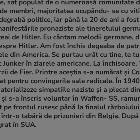
e, sat populat de o numeroasă comunitate d
e membri, majoritatea ocupându- se cu viti
grabă politice, iar până la 20 de ani a fost
anifestările pronaziste ale tineretului germ
teai de Hitler. Eu cântam melodii germane, 
spre Hitler. Am fost închis degeaba de patru
le din America. Se purtau urât cu tine, te t
t Junker în ziarele americane. La închisoare,
zii de Fier. Printre aceştia s-a numărat şi Co
t pentru convingerile sale radicale. În 1940
materializeze simpatiile naziste şi a plecat d
 şi s-a înscris voluntar în Waffen- SS, ramu
 pe frontul rusesc până la finalul războiului
S, într-o tabără de prizonieri din Belgia. După
grat în SUA.