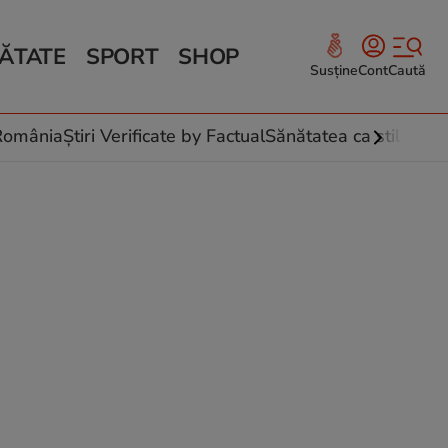
ĂTATE
SPORT
SHOP
Susține
Cont
Caută
Sănătate și Fitness
ce
 culinare
-România
Știri Verificate by Factual
Sănătatea ca stil de vi
 și legume
rea plantelor