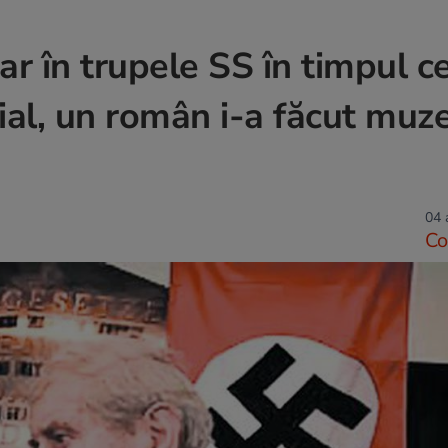
ar în trupele SS în timpul ce
al, un român i-a făcut muze
04 
Co