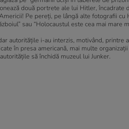
giază pe “germanii ucişi în taberele de prizoni
tronează două portrete ale lui Hitler, încadrate
Americii! Pe pereți, pe lângă alte fotografii cu H
războiul” sau “Holocaustul este cea mai mare m
 autoritățile i-au interzis, motivând, printre a
icate în presa americană, mai multe organizații
autoritățile să închidă muzeul lui Junker.