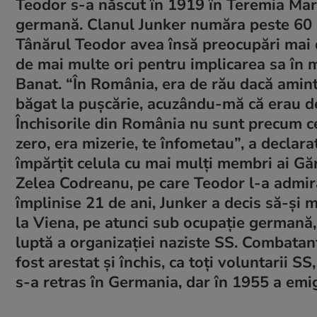
Teodor s-a născut în 1919 în Teremia Mar
germană. Clanul Junker număra peste 60 d
Tânărul Teodor avea însă preocupări mai de
de mai multe ori pentru implicarea sa în m
Banat. “În România, era de rău dacă amin
băgat la puşcărie, acuzându-mă că erau de
Închisorile din România nu sunt precum ce
zero, era mizerie, te înfometau”, a declara
împărțit celula cu mai mulți membri ai Găr
Zelea Codreanu, pe care Teodor l-a admira
împlinise 21 de ani, Junker a decis să-şi 
la Viena, pe atunci sub ocupație germană,
luptă a organizației naziste SS. Combatant
fost arestat şi închis, ca toți voluntarii S
s-a retras în Germania, dar în 1955 a emi