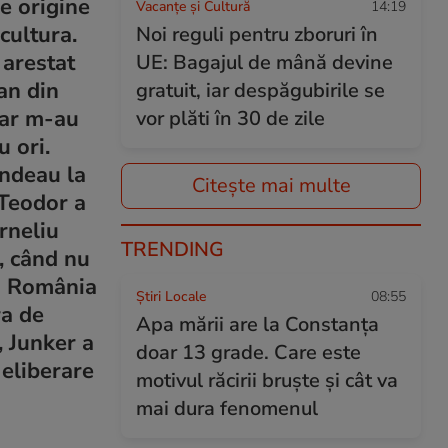
e origine
Vacanțe și Cultură
14:19
cultura.
Noi reguli pentru zboruri în
 arestat
UE: Bagajul de mână devine
an din
gratuit, iar despăgubirile se
dar m-au
vor plăti în 30 de zile
 ori.
undeau la
Citește mai multe
 Teodor a
rneliu
TRENDING
, când nu
in România
Știri Locale
08:55
ra de
Apa mării are la Constanța
, Junker a
doar 13 grade. Care este
 eliberare
motivul răcirii bruște și cât va
mai dura fenomenul