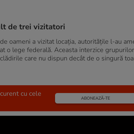
 de trei vizitatori
 oameni a vizitat locația, autoritățile l-au a
at o lege federală. Aceasta interzice grupurilo
 clădirile care nu dispun decât de o singură toa
 curent cu cele
ABONEAZĂ-TE