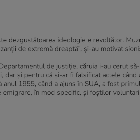
ste dezgustătoarea ideologie e revoltător. Muz
anții de extremă dreaptă”, şi-au motivat sioniş
Departamentul de justiție, căruia i-au cerut să-
ar şi pentru că şi-ar fi falsificat actele când
că anul 1955, când a ajuns în SUA, a fost primul
 emigrare, în mod specific, şi foştilor voluntari