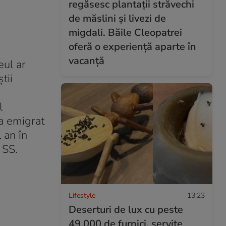
regăsesc plantații străvechi
de măslini și livezi de
migdali. Băile Cleopatrei
oferă o experiență aparte în
vacanță
eul ar
tii
l
 a emigrat
 an în
 SS.
Lifestyle
13:23
Deserturi de lux cu peste
49.000 de furnici, servite