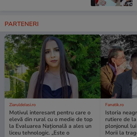
PARTENERI
ZiaruldeIasi.ro
Fanatik.ro
Motivul interesant pentru care o
Istoria neag
elevă din rural cu o medie de top
rutiere de l
la Evaluarea Națională a ales un
plonjonul lu
liceu tehnologic. „Este o
Morii la trag