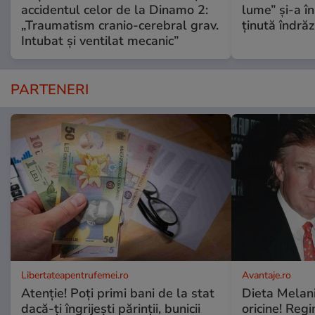
accidentul celor de la Dinamo 2:
lume” și-a în
„Traumatism cranio-cerebral grav.
ținută îndră
Intubat și ventilat mecanic”
PARTENERI
Libertateapentrufemei.ro
Avantaje.ro
Atenție! Poți primi bani de la stat
Dieta Melan
dacă-ți îngrijești părinții, bunicii
oricine! Regi