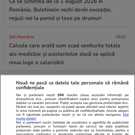
Ce se schimbă de la 1 august 2026 în
România. Buletinele vechi devin excepție,
reguli noi la pensii și taxe pe drumuri
Știri România
09:00
Calcule care arată cum scad veniturile totale
ale medicilor și asistentelor dacă se aplică
noua lege a salarizării
Horoscop
12:00
Nouă ne pasă ca datele tale personale să rămână
confidențiale
Horoscop Urania | Previziuni astrologice pentru
Noi și partenerii noștri
596
stocăm și/sau accesăm informații pe
perioada 1 – 7 august 2026. Venus va intra în
dispozitivul dvs., precum identificatorii cookie unici pentru prelucrarea
datelor cu caracter personal. Puteți accepta sau gestiona preferințele dvs.
zodia Balanței
făcând clic mai jos, respectiv vă puteți opune utilizării unui interes legitim
în orice moment pe pagina cu politica de confidențialitate. Aceste alegeri
vor fi raportate partenerilor noștri și nu vă vor afecta navigarea.
Mai
multe detalii
Noi si partenerii nostri (retelele de socializare si agentiile de publicitate
Lifestyle
30 iul.
partenere, precum si furnizorii nostri de servicii de date analitice)
prelucram date pentru a permite website-ului sa functioneze, pentru a
Postul Sfintei Mării – Postul Adormirii Maicii
personaliza continutul si anunturile publicitare afisate in functie de