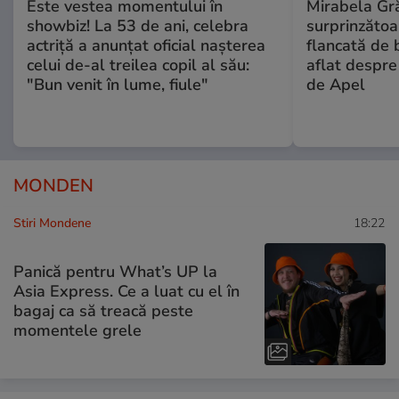
Este vestea momentului în
Mirabela Gră
showbiz! La 53 de ani, celebra
surprinzătoar
actriță a anunțat oficial nașterea
flancată de 
celui de-al treilea copil al său:
aflat despre
"Bun venit în lume, fiule"
de Apel
MONDEN
Stiri Mondene
18:22
Panică pentru What’s UP la
Asia Express. Ce a luat cu el în
bagaj ca să treacă peste
momentele grele