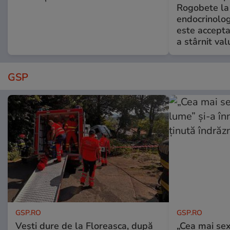
Rogobete la
endocrinolog
este accepta
a stârnit valu
GSP
GSP.RO
GSP.RO
Vești dure de la Floreasca, după
„Cea mai sex