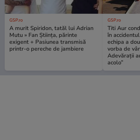
GSP.ro
GSP.ro
A murit Spiridon, tatăl lui Adrian
Titi Aur con
Mutu » Fan Știința, părinte
în accidentul
exigent + Pasiunea transmisă
echipa a dou
printr-o pereche de jambiere
vorba de vâr
Adevărații a
acolo”