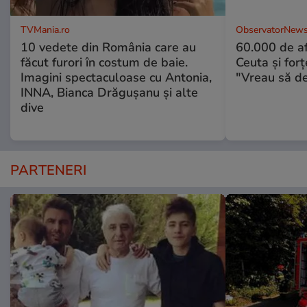
TVMania.ro
ObservatorNews
10 vedete din România care au
60.000 de af
făcut furori în costum de baie.
Ceuta şi forţ
Imagini spectaculoase cu Antonia,
"Vreau să d
INNA, Bianca Drăgușanu și alte
dive
PARTENERI