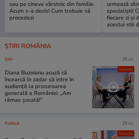
sau pe cineva vârstnic din familie.
urmează zilni
Acum s-a decis! Cum trebuie să
specialiști! 
procedezi
fiecare zi și 
acestui stil 
ȘTIRI ROMÂNIA
Ştiri
29 iul.
Exclusiv
Diana Buzoianu acuză că
încearcă în zadar să intre în
audiență la procuroarea
generală a României: „Am
rămas șocată!”
Politică
29 iul.
Exclusiv