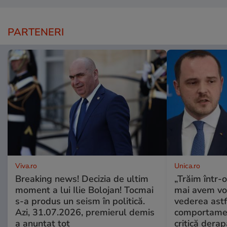
PARTENERI
Viva.ro
Unica.ro
Breaking news! Decizia de ultim
„Trăim într-
moment a lui Ilie Bolojan! Tocmai
mai avem vo
s-a produs un seism în politică.
vederea astf
Azi, 31.07.2026, premierul demis
comportamen
a anunțat tot
critică derap