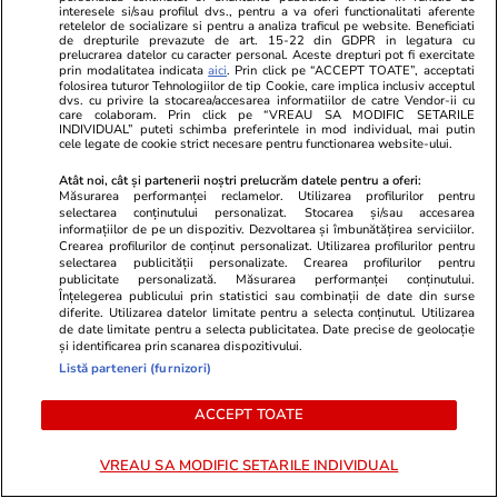
interesele si/sau profilul dvs., pentru a va oferi functionalitati aferente
Domnului. Ce se mănâncă în post
retelelor de socializare si pentru a analiza traficul pe website. Beneficiati
de drepturile prevazute de art. 15-22 din GDPR in legatura cu
prelucrarea datelor cu caracter personal. Aceste drepturi pot fi exercitate
prin modalitatea indicata
aici
. Prin click pe “ACCEPT TOATE”, acceptati
folosirea tuturor Tehnologiilor de tip Cookie, care implica inclusiv acceptul
dvs. cu privire la stocarea/accesarea informatiilor de catre Vendor-ii cu
care colaboram. Prin click pe “VREAU SA MODIFIC SETARILE
INDIVIDUAL” puteti schimba preferintele in mod individual, mai putin
cele legate de cookie strict necesare pentru functionarea website-ului.
Atât noi, cât și partenerii noștri prelucrăm datele pentru a oferi:
Măsurarea performanței reclamelor. Utilizarea profilurilor pentru
selectarea conținutului personalizat. Stocarea și/sau accesarea
informațiilor de pe un dispozitiv. Dezvoltarea și îmbunătățirea serviciilor.
Crearea profilurilor de conținut personalizat. Utilizarea profilurilor pentru
selectarea publicității personalizate. Crearea profilurilor pentru
publicitate personalizată. Măsurarea performanței conținutului.
Înțelegerea publicului prin statistici sau combinații de date din surse
diferite. Utilizarea datelor limitate pentru a selecta conținutul. Utilizarea
de date limitate pentru a selecta publicitatea. Date precise de geolocație
Lifestyle
18:18
Sănătate și Fitn
și identificarea prin scanarea dispozitivului.
Listă parteneri (furnizori)
Momentul emoționant în care o
Sfaturi de nu
fetiță nenăscută zâmbește la
Șindelaru, ca
ACCEPT TOATE
ecograf când își aude tatăl
culturism: 
VREAU SA MODIFIC SETARILE INDIVIDUAL
vorbind I VIDEO
formă de au