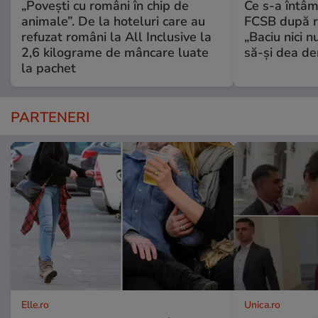
„Povești cu români în chip de
Ce s-a întâm
animale”. De la hoteluri care au
FCSB după r
refuzat români la All Inclusive la
„Baciu nici n
2,6 kilograme de mâncare luate
să-și dea dem
la pachet
PARTENERI
Elle.ro
Unica.ro