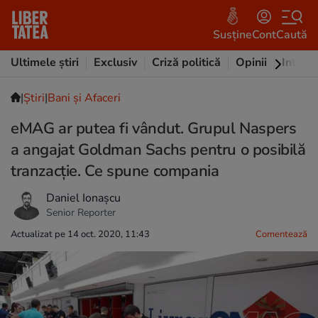
Susține
Cont
Caută
Ultimele știri
Exclusiv
Criză politică
Opinii
Intervi
|
Ştiri
|
Bani și Afaceri
eMAG ar putea fi vândut. Grupul Naspers
a angajat Goldman Sachs pentru o posibilă
tranzacție. Ce spune compania
Daniel Ionașcu
Senior Reporter
Actualizat pe 14 oct. 2020, 11:43
Comentează