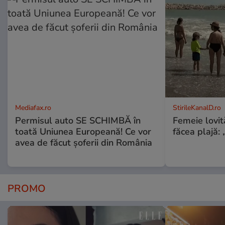
Mediafax.ro
StirileKanalD.ro
Permisul auto SE SCHIMBĂ în
Femeie lovit
toată Uniunea Europeană! Ce vor
făcea plajă: „
avea de făcut șoferii din România
PROMO