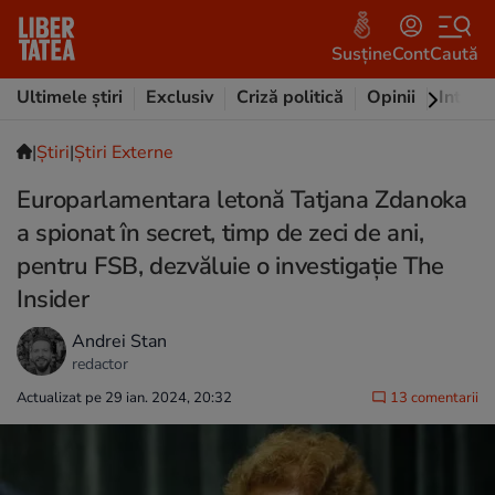
Susține
Cont
Caută
Ultimele știri
Exclusiv
Criză politică
Opinii
Intervi
|
Ştiri
|
Știri Externe
Europarlamentara letonă Tatjana Zdanoka
a spionat în secret, timp de zeci de ani,
pentru FSB, dezvăluie o investigație The
Insider
Andrei Stan
redactor
Actualizat pe 29 ian. 2024, 20:32
13 comentarii