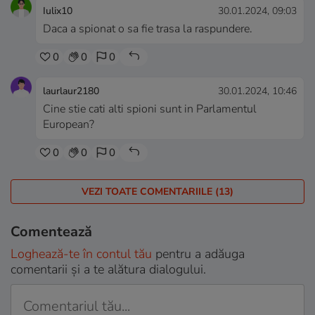
Iulix10
30.01.2024, 09:03
Daca a spionat o sa fie trasa la raspundere.
0
0
0
laurlaur2180
30.01.2024, 10:46
Cine stie cati alti spioni sunt in Parlamentul
European?
0
0
0
VEZI TOATE COMENTARIILE (13)
Comentează
Loghează-te în contul tău
pentru a adăuga
comentarii și a te alătura dialogului.