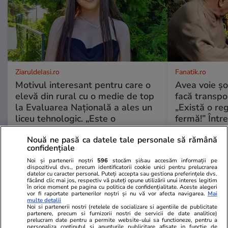
ZiaruldeIasi.ro
Fanatik.ro
Motivul interesant pentru care o
Avea voie șo
elevă din rural cu o medie de top
facă transpo
la Evaluarea Națională a ales un
„Există o r
liceu tehnologic. „Este o
fermă!” Între
nebuloasă și pentru noi”
tragicului ac
Nouă ne pasă ca datele tale personale să rămână
implicați juc
confidențiale
Noi și partenerii noștri
596
stocăm și/sau accesăm informații pe
dispozitivul dvs., precum identificatorii cookie unici pentru prelucrarea
datelor cu caracter personal. Puteți accepta sau gestiona preferințele dvs.
făcând clic mai jos, respectiv vă puteți opune utilizării unui interes legitim
ULTIMELE ȘTIRI
în orice moment pe pagina cu politica de confidențialitate. Aceste alegeri
vor fi raportate partenerilor noștri și nu vă vor afecta navigarea.
Mai
multe detalii
Noi si partenerii nostri (retelele de socializare si agentiile de publicitate
Infrastructura
18:42
partenere, precum si furnizorii nostri de servicii de date analitice)
prelucram date pentru a permite website-ului sa functioneze, pentru a
19 transporturi agabaritice străbat drumurile
personaliza continutul si anunturile publicitare afisate in functie de