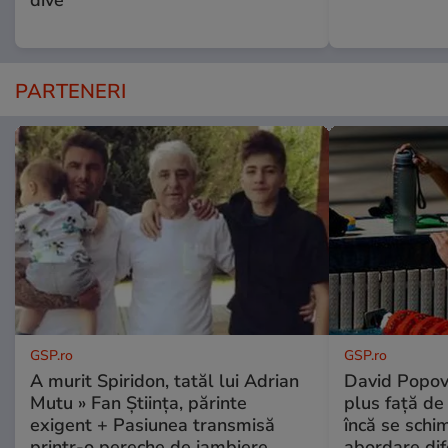
PARTENERI
GSP.ro
GSP.ro
A murit Spiridon, tatăl lui Adrian
David Popovi
Mutu » Fan Știința, părinte
plus față de
exigent + Pasiunea transmisă
încă se schi
printr-o pereche de jambiere
abordare dif