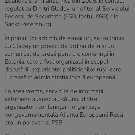
Zdanoka s-ar fi aflat, încă din 2005, în contact
regulat cu Dmitri Gladey, un ofițer al Serviciului
Federal de Securitate (FSB, fostul KGB) din
Sankt Petersburg.
În primul lor schimb de e-mailuri, ea i-a trimis
lui Gladey un proiect de ordine de zi și un
comunicat de presă pentru o conferință în
Estonia, care a fost organizată în scopul
discutării „experienței politicienilor ruși” care
lucrează în administrația locală europeană.
La acea vreme, serviciile de informații
estoniene suspectau că unul dintre
organizatorii conferinței – organizația
nonguvernamentală Alianța Europeană Rusă –
era un paravan al FSB.