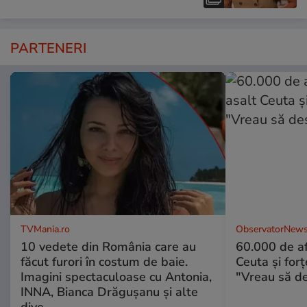
PARTENERI
TVMania.ro
ObservatorNews
10 vedete din România care au
60.000 de af
făcut furori în costum de baie.
Ceuta şi forţ
Imagini spectaculoase cu Antonia,
"Vreau să d
INNA, Bianca Drăgușanu și alte
dive