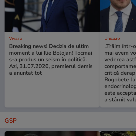
Viva.ro
Unica.ro
Breaking news! Decizia de ultim
„Trăim într-
moment a lui Ilie Bolojan! Tocmai
mai avem vo
s-a produs un seism în politică.
vederea astf
Azi, 31.07.2026, premierul demis
comportamen
a anunțat tot
critică derap
Rogobete la
endocrinolog
este accepta
a stârnit valu
GSP