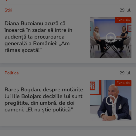
Ştiri
29 iul.
Exclusiv
Diana Buzoianu acuză că
încearcă în zadar să intre în
audiență la procuroarea
generală a României: „Am
rămas șocată!”
Politică
29 iul.
Exclusiv
Rareș Bogdan, despre mutările
lui Ilie Bolojan: deciziile lui sunt
pregătite, din umbră, de doi
oameni. „El nu știe politică”