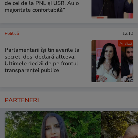
de cei de la PNL şi USR. Au o
majoritate confortabilă”
Politică
12:10
Analiză
Parlamentarii își țin averile la
secret, deși declară altceva.
Ultimele decizii de pe frontul
transparenței publice
PARTENERI