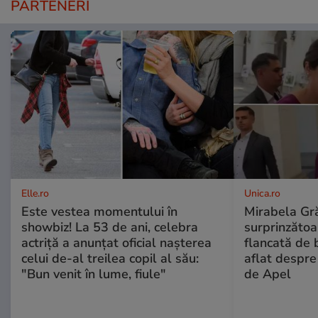
PARTENERI
Elle.ro
Unica.ro
Este vestea momentului în
Mirabela Gră
showbiz! La 53 de ani, celebra
surprinzătoar
actriță a anunțat oficial nașterea
flancată de 
celui de-al treilea copil al său:
aflat despre
"Bun venit în lume, fiule"
de Apel