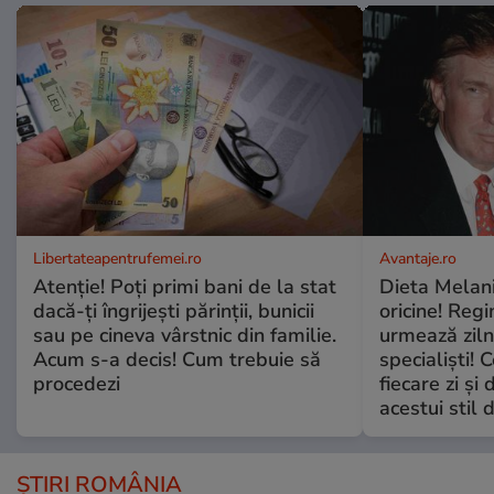
Libertateapentrufemei.ro
Avantaje.ro
Atenție! Poți primi bani de la stat
Dieta Melan
dacă-ți îngrijești părinții, bunicii
oricine! Regi
sau pe cineva vârstnic din familie.
urmează zilni
Acum s-a decis! Cum trebuie să
specialiști! 
procedezi
fiecare zi și 
acestui stil 
ȘTIRI ROMÂNIA