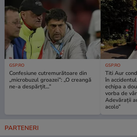
GSP.RO
GSP.RO
Confesiune cutremurătoare din
Titi Aur con
„microbuzul groazei”: „O creangă
în accidentul
ne-a despărțit...”
echipa a dou
vorba de vâr
Adevărații a
acolo”
PARTENERI