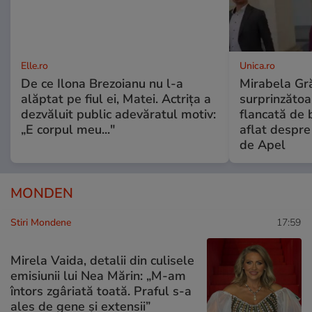
Elle.ro
Unica.ro
De ce Ilona Brezoianu nu l-a
Mirabela Gră
alăptat pe fiul ei, Matei. Actrița a
surprinzătoar
dezvăluit public adevăratul motiv:
flancată de 
„E corpul meu..."
aflat despre
de Apel
MONDEN
Stiri Mondene
17:59
Mirela Vaida, detalii din culisele
emisiunii lui Nea Mărin: „M-am
întors zgâriată toată. Praful s-a
ales de gene și extensii”