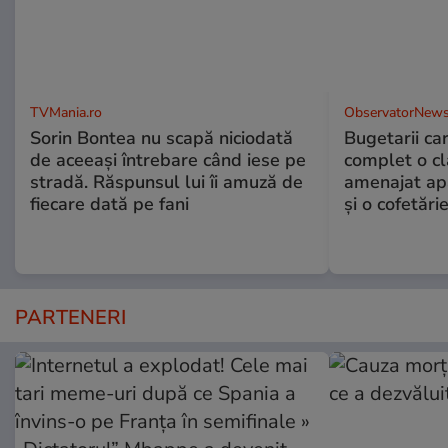
TVMania.ro
ObservatorNews
Sorin Bontea nu scapă niciodată
Bugetarii ca
de aceeași întrebare când iese pe
complet o clă
stradă. Răspunsul lui îi amuză de
amenajat ap
fiecare dată pe fani
și o cofetări
PARTENERI