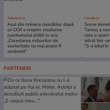
Adevarul.ro
Fanatik.ro
Asul din mâneca dascălilor după
Scene incred
ce CCR a respins creșterea
Tamaș a reco
cuantumului plății cu ora:
care a spart
„Corectarea măsurilor de
intrat într-u
austeritate nu mai poate fi
”S-a băut în 
amânată”
PARTENERI