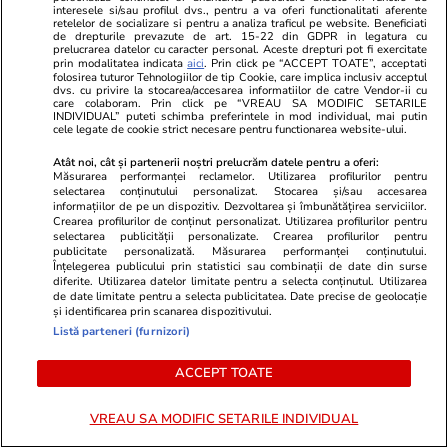
zodia Leului
interesele si/sau profilul dvs., pentru a va oferi functionalitati aferente
retelelor de socializare si pentru a analiza traficul pe website. Beneficiati
de drepturile prevazute de art. 15-22 din GDPR in legatura cu
prelucrarea datelor cu caracter personal. Aceste drepturi pot fi exercitate
prin modalitatea indicata
aici
. Prin click pe “ACCEPT TOATE”, acceptati
Politică
07:00
folosirea tuturor Tehnologiilor de tip Cookie, care implica inclusiv acceptul
dvs. cu privire la stocarea/accesarea informatiilor de catre Vendor-ii cu
Dezvăluiri despre implicarea lui Nicușor Dan în
care colaboram. Prin click pe “VREAU SA MODIFIC SETARILE
INDIVIDUAL” puteti schimba preferintele in mod individual, mai putin
revolta din PNL. Robert Sighiartău:
cele legate de cookie strict necesare pentru functionarea website-ului.
președintele a participat la întâlniri cu
Atât noi, cât și partenerii noștri prelucrăm datele pentru a oferi:
Măsurarea performanței reclamelor. Utilizarea profilurilor pentru
gruparea Veștea
selectarea conținutului personalizat. Stocarea și/sau accesarea
informațiilor de pe un dispozitiv. Dezvoltarea și îmbunătățirea serviciilor.
Crearea profilurilor de conținut personalizat. Utilizarea profilurilor pentru
selectarea publicității personalizate. Crearea profilurilor pentru
publicitate personalizată. Măsurarea performanței conținutului.
Înțelegerea publicului prin statistici sau combinații de date din surse
diferite. Utilizarea datelor limitate pentru a selecta conținutul. Utilizarea
de date limitate pentru a selecta publicitatea. Date precise de geolocație
și identificarea prin scanarea dispozitivului.
Listă parteneri (furnizori)
ACCEPT TOATE
VREAU SA MODIFIC SETARILE INDIVIDUAL