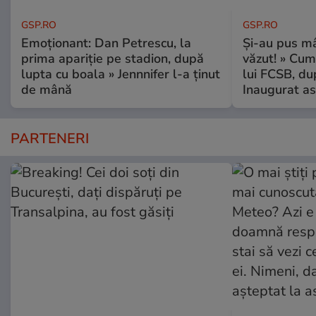
GSP.RO
GSP.RO
Emoționant: Dan Petrescu, la
Și-au pus mâ
prima apariție pe stadion, după
văzut! » Cum
lupta cu boala » Jennnifer l-a ținut
lui FCSB, du
de mână
Inaugurat as
PARTENERI