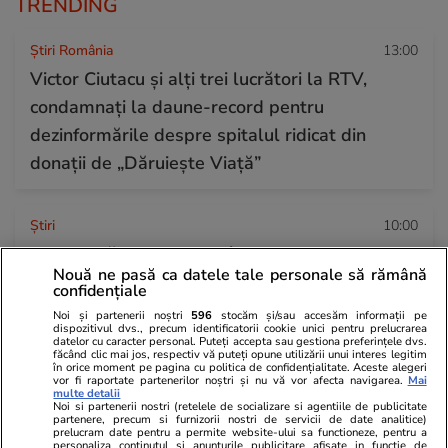
TRENDING
Știri România
13:00
Victor Ciutacu și alți trei lucrători la RTV,
condamnați la daune-record pentru
dezinformările despre spitalul ridicat din
donații de „Dăruiește Viață”
Ştiri
10:00
Cum arată vilele de lux închiriate de RAAPPS
Nouă ne pasă ca datele tale personale să rămână
la 900 de euro pe lună, în timp ce prețul pieței
confidențiale
este de 4.000 de euro
Noi și partenerii noștri
596
stocăm și/sau accesăm informații pe
dispozitivul dvs., precum identificatorii cookie unici pentru prelucrarea
datelor cu caracter personal. Puteți accepta sau gestiona preferințele dvs.
făcând clic mai jos, respectiv vă puteți opune utilizării unui interes legitim
în orice moment pe pagina cu politica de confidențialitate. Aceste alegeri
Horoscop
12:00
vor fi raportate partenerilor noștri și nu vă vor afecta navigarea.
Mai
multe detalii
Horoscop Urania | Previziuni astrologice pentru
Noi si partenerii nostri (retelele de socializare si agentiile de publicitate
partenere, precum si furnizorii nostri de servicii de date analitice)
perioada 18 – 24 iulie 2026. Soarele va intra în
prelucram date pentru a permite website-ului sa functioneze, pentru a
personaliza continutul si anunturile publicitare afisate in functie de