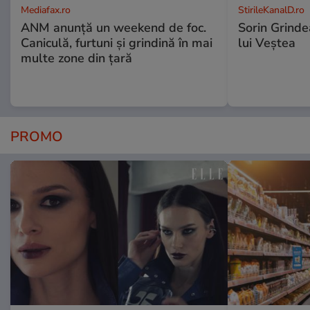
Mediafax.ro
StirileKanalD.ro
ANM anunță un weekend de foc.
Sorin Grinde
Caniculă, furtuni și grindină în mai
lui Veștea
multe zone din țară
PROMO