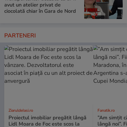
avut un atelier privat de
ciocolată chiar în Gara de Nord
PARTENERI
ZiaruldeIasi.ro
Fanatik.ro
Proiectul imobiliar pregătit lângă
”Am simțit că
Lidl Moara de Foc este scos la
lângă noi”. F