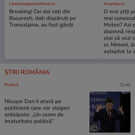
Libertateapentrufemei.ro
Avantaje.ro
Breaking! Cei doi soți din
O mai știți 
București, dați dispăruți pe
mai cunoscu
Transalpina, au fost găsiți
Meteo? Azi e
doamnă respe
stai să vezi 
ei. Nimeni, d
așteptat la 
ȘTIRI ROMÂNIA
Politică
22:46
Nicușor Dan îi atacă pe
politicienii care vor alegeri
anticipate: „Un semn de
imaturitate politică”