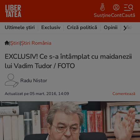
Susține
Cont
Caută
Ultimele știri
Exclusiv
Criză politică
Opinii
Video
|
Ştiri
|
Știri România
EXCLUSIV! Ce s-a întâmplat cu maidanezii
lui Vadim Tudor / FOTO
Radu Nistor
Actualizat pe 05 mart. 2016, 14:09
Comentează