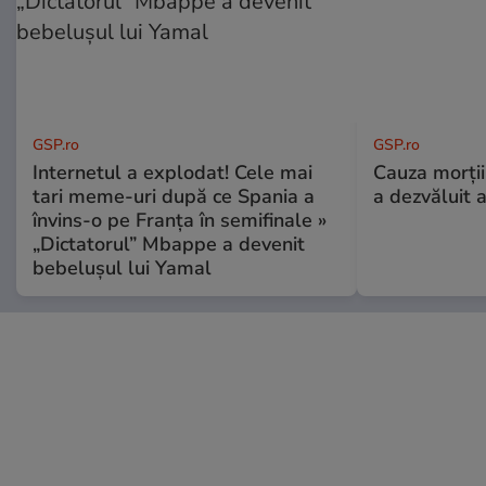
GSP.ro
GSP.ro
Internetul a explodat! Cele mai
Cauza morții
tari meme-uri după ce Spania a
a dezvăluit 
învins-o pe Franța în semifinale »
„Dictatorul” Mbappe a devenit
bebelușul lui Yamal