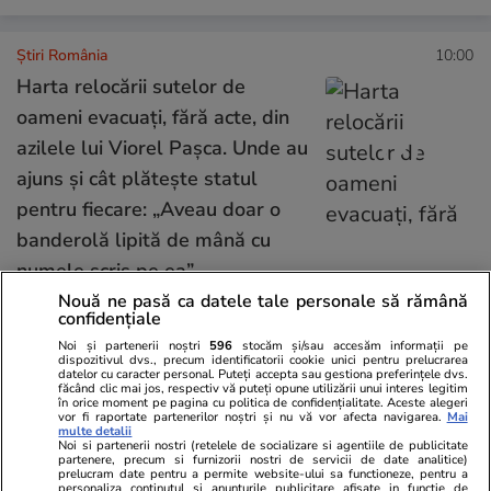
Știri România
10:00
Harta relocării sutelor de
oameni evacuați, fără acte, din
azilele lui Viorel Pașca. Unde au
ajuns și cât plătește statul
pentru fiecare: „Aveau doar o
banderolă lipită de mână cu
numele scris pe ea”
Nouă ne pasă ca datele tale personale să rămână
confidențiale
Știri România
09:34
Noi și partenerii noștri
596
stocăm și/sau accesăm informații pe
dispozitivul dvs., precum identificatorii cookie unici pentru prelucrarea
Nicușor Dan și Ciprian Ciucu,
datelor cu caracter personal. Puteți accepta sau gestiona preferințele dvs.
făcând clic mai jos, respectiv vă puteți opune utilizării unui interes legitim
față în față la Cotroceni, după
în orice moment pe pagina cu politica de confidențialitate. Aceste alegeri
vor fi raportate partenerilor noștri și nu vă vor afecta navigarea.
Mai
ce primarul Capitalei a fost
multe detalii
Noi si partenerii nostri (retelele de socializare si agentiile de publicitate
acuzat de DNA de luare de
partenere, precum si furnizorii nostri de servicii de date analitice)
prelucram date pentru a permite website-ului sa functioneze, pentru a
personaliza continutul si anunturile publicitare afisate in functie de