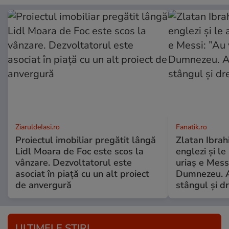
ZiaruldeIasi.ro
Fanatik.ro
Proiectul imobiliar pregătit lângă
Zlatan Ibrah
Lidl Moara de Foc este scos la
englezi și l
vânzare. Dezvoltatorul este
uriaș e Mess
asociat în piață cu un alt proiect
Dumnezeu. A
de anvergură
stângul și d
ULTIMELE ȘTIRI