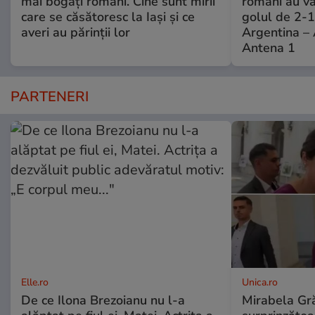
mai bogați români. Cine sunt mirii
români au văz
care se căsătoresc la Iași și ce
golul de 2-1
averi au părinții lor
Argentina – 
Antena 1
PARTENERI
Elle.ro
Unica.ro
De ce Ilona Brezoianu nu l-a
Mirabela Gră