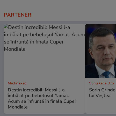
PARTENERI
Mediafax.ro
StirileKanalD.ro
Destin incredibil: Messi l-a
Sorin Grinde
îmbăiat pe bebelușul Yamal.
lui Veștea
Acum se înfruntă în finala Cupei
Mondiale