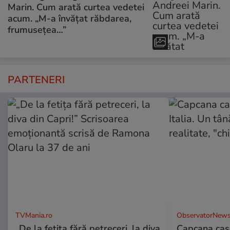
Marin. Cum arată curtea vedetei
acum. „M-a învățat răbdarea,
frumusețea…”
PARTENERI
TVMania.ro
ObservatorNews
„De la fetița fără petreceri, la diva
Capcana case