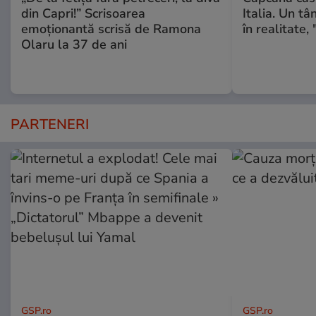
din Capri!” Scrisoarea
Italia. Un tâ
emoționantă scrisă de Ramona
în realitate, 
Olaru la 37 de ani
PARTENERI
GSP.ro
GSP.ro