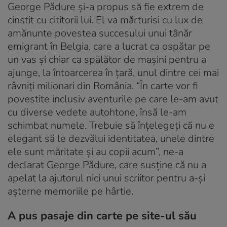
George Pădure şi-a propus să fie extrem de
cinstit cu cititorii lui. El va mărturisi cu lux de
amănunte povestea succesului unui tânăr
emigrant în Belgia, care a lucrat ca ospătar pe
un vas şi chiar ca spălător de maşini pentru a
ajunge, la întoarcerea în ţară, unul dintre cei mai
râvniţi milionari din România. “În carte vor fi
povestite inclusiv aventurile pe care le-am avut
cu diverse vedete autohtone, însă le-am
schimbat numele. Trebuie să înţelegeţi că nu e
elegant să le dezvălui identitatea, unele dintre
ele sunt măritate şi au copii acum”, ne-a
declarat George Pădure, care susţine că nu a
apelat la ajutorul nici unui scriitor pentru a-şi
aşterne memoriile pe hârtie.
A pus pasaje din carte pe site-ul său