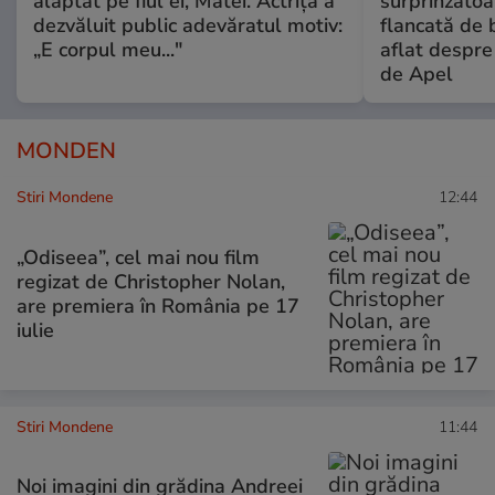
alăptat pe fiul ei, Matei. Actrița a
surprinzătoar
dezvăluit public adevăratul motiv:
flancată de 
„E corpul meu..."
aflat despre
de Apel
MONDEN
Stiri Mondene
12:44
„Odiseea”, cel mai nou film
regizat de Christopher Nolan,
are premiera în România pe 17
iulie
Stiri Mondene
11:44
Noi imagini din grădina Andreei