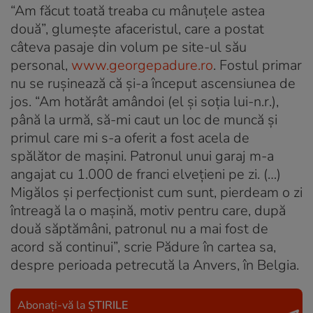
“Am făcut toată treaba cu mânuţele astea
două”, glumeşte afaceristul, care a postat
câteva pasaje din volum pe site-ul său
personal,
www.georgepadure.ro
. Fostul primar
nu se ruşinează că şi-a început ascensiunea de
jos. “Am hotărât amândoi (el şi soţia lui-n.r.),
până la urmă, să-mi caut un loc de muncă şi
primul care mi s-a oferit a fost acela de
spălător de maşini. Patronul unui garaj m-a
angajat cu 1.000 de franci elveţieni pe zi. (…)
Migălos şi perfecţionist cum sunt, pierdeam o zi
întreagă la o maşină, motiv pentru care, după
două săptămâni, patronul nu a mai fost de
acord să continui”, scrie Pădure în cartea sa,
despre perioada petrecută la Anvers, în Belgia.
Abonați-vă la
ȘTIRILE