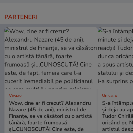
PARTENERI
Viva.ro
Unica.ro
Wow, cine ar fi crezut? Alexandru
S-a întâmpl
Nazare (45 de ani), ministrul de
și deja au ap
Finanțe, se va căsători cu o artistă
Tudor Chiril
tânără, foarte frumoasă
oricând pe N
și...CUNOSCUTĂ! Cine este, de
artistul desp