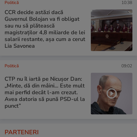
Politică
10:38
CCR decide astăzi dacă
Guvernul Bolojan va fi obligat
sau nu să plătească
magistraților 4,8 miliarde de lei
salarii restante, așa cum a cerut
Lia Savonea
Politică
09:02
CTP nu îl iartă pe Nicușor Dan:
„Minte, dă din mâini… Este mult
mai perfid decât l-am crezut.
Avea datoria să pună PSD-ul la
punct”
PARTENERI