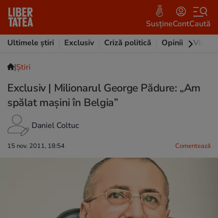
Susține
Cont
Caută
Ultimele știri
Exclusiv
Criză politică
Opinii
Video
|
Ştiri
Exclusiv | Milionarul George Pădure: „Am
spălat maşini în Belgia”
Daniel Coltuc
15 nov. 2011, 18:54
Comentează