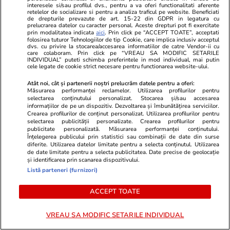
mită. Ce discută cu
interesele si/sau profilul dvs., pentru a va oferi functionalitati aferente
retelelor de socializare si pentru a analiza traficul pe website. Beneficiati
reprezentanții fostei coaliții
de drepturile prevazute de art. 15-22 din GDPR in legatura cu
prelucrarea datelor cu caracter personal. Aceste drepturi pot fi exercitate
prin modalitatea indicata
aici
. Prin click pe “ACCEPT TOATE”, acceptati
folosirea tuturor Tehnologiilor de tip Cookie, care implica inclusiv acceptul
Opinii
dvs. cu privire la stocarea/accesarea informatiilor de catre Vendor-ii cu
15 iul.
care colaboram. Prin click pe “VREAU SA MODIFIC SETARILE
INDIVIDUAL” puteti schimba preferintele in mod individual, mai putin
cele legate de cookie strict necesare pentru functionarea website-ului.
Studiile universitare de științe
Atât noi, cât și partenerii noștri prelucrăm datele pentru a oferi:
politice între prea multă teorie
Măsurarea performanței reclamelor. Utilizarea profilurilor pentru
selectarea conținutului personalizat. Stocarea și/sau accesarea
și prea puțină practică
informațiilor de pe un dispozitiv. Dezvoltarea și îmbunătățirea serviciilor.
Crearea profilurilor de conținut personalizat. Utilizarea profilurilor pentru
selectarea publicității personalizate. Crearea profilurilor pentru
publicitate personalizată. Măsurarea performanței conținutului.
Înțelegerea publicului prin statistici sau combinații de date din surse
diferite. Utilizarea datelor limitate pentru a selecta conținutul. Utilizarea
de date limitate pentru a selecta publicitatea. Date precise de geolocație
Opinii
15 iul.
și identificarea prin scanarea dispozitivului.
Listă parteneri (furnizori)
Când criminalul de război Putin
ACCEPT TOATE
va muri, crimele Rusiei vor
continua
VREAU SA MODIFIC SETARILE INDIVIDUAL