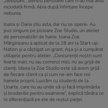
„debutant”, pentru persoane care n-au mai avut
niciodată firmă. Abia după înființare începe
nebunia.
Ioana și Oana știu asta, dar nu se sperie. Au
pus singure pe picioare Zoe Studio, un atelier
de personalizări de haine. Ioana Zoe
Mărgineanu a aplicat de la 18 ani la Start-up
Nation și a câștigat un grant. Așa și-a cumpărat
utilajele pentru atelier. „Concurenții noștri sunt
foarte mari, nu iau comenzi mici, nu au grijă de
clienți. Ideea la Zoe Studio este să avem grijă
de fiecare client ca și cum ne-am face noi
hainele proprii. Lucrăm cu studenți de la
Unarte, care nu au unde să-și facă imprimările
și broderiile pentru examene”, explică tânăra ce
le diferențiază pe ele de restul pieței.