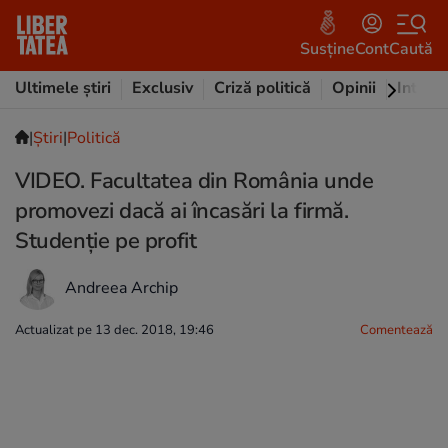
Susține
Cont
Caută
Ultimele știri
Exclusiv
Criză politică
Opinii
Intervi
|
Ştiri
|
Politică
VIDEO. Facultatea din România unde
promovezi dacă ai încasări la firmă.
Studenție pe profit
Andreea Archip
Actualizat pe 13 dec. 2018, 19:46
Comentează