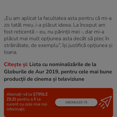
„Eu am aplicat la facultatea asta pentru că mi-a
zis tatăl meu, i-a plăcut ideea. La început am
fost reticentă – eu, nu părinții mei -, dar mi-a
plăcut mai mult opțiunea asta decât să plec în
străinătate, de exemplu”, își justifică opțiunea și
Ioana.
Citește și:
Lista cu nominalizările de la
Globurile de Aur 2019, pentru cele mai bune
producţii de cinema şi televiziune
Abonați-vă la
ȘTIRILE
ZILEI
pentru a fi la
ABONEAZĂ-TE
curent cu cele mai noi
informații.