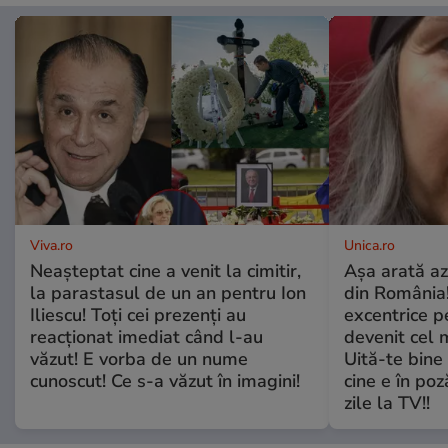
Viva.ro
Unica.ro
Neașteptat cine a venit la cimitir,
Așa arată az
la parastasul de un an pentru Ion
din România!
Iliescu! Toți cei prezenți au
excentrice pe
reacționat imediat când l-au
devenit cel 
văzut! E vorba de un nume
Uită-te bine 
cunoscut! Ce s-a văzut în imagini!
cine e în poz
zile la TV!!