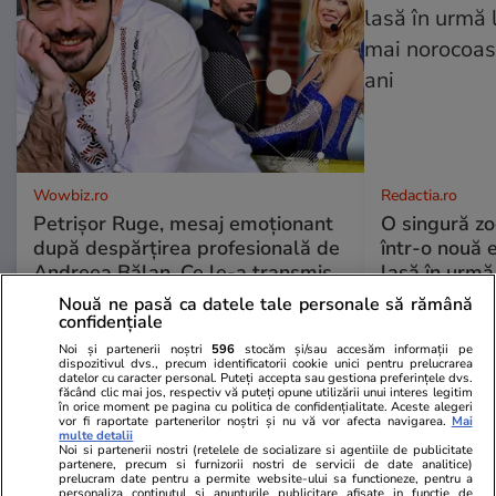
Wowbiz.ro
Redactia.ro
Petrișor Ruge, mesaj emoționant
O singură zo
după despărțirea profesională de
într-o nouă 
Andreea Bălan. Ce le-a transmis
lasă în urmă 
fanilor
mai norocoas
Nouă ne pasă ca datele tale personale să rămână
ani
confidențiale
Noi și partenerii noștri
596
stocăm și/sau accesăm informații pe
dispozitivul dvs., precum identificatorii cookie unici pentru prelucrarea
datelor cu caracter personal. Puteți accepta sau gestiona preferințele dvs.
POLITIC
făcând clic mai jos, respectiv vă puteți opune utilizării unui interes legitim
în orice moment pe pagina cu politica de confidențialitate. Aceste alegeri
vor fi raportate partenerilor noștri și nu vă vor afecta navigarea.
Mai
multe detalii
Politică
19:03
Noi si partenerii nostri (retelele de socializare si agentiile de publicitate
partenere, precum si furnizorii nostri de servicii de date analitice)
prelucram date pentru a permite website-ului sa functioneze, pentru a
Flavia Boghiu, fostul viceprimar
personaliza continutul si anunturile publicitare afisate in functie de