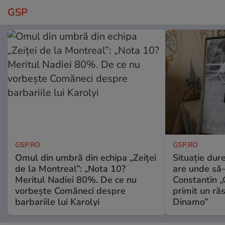
GSP
GSP.RO
GSP.RO
Omul din umbră din echipa „Zeiței
Situație dur
de la Montreal”: „Nota 10?
are unde să-
Meritul Nadiei 80%. De ce nu
Constantin 
vorbește Comăneci despre
primit un ră
barbariile lui Karolyi
Dinamo”