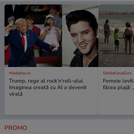
Mediafax.ro
StirileKanalD.ro
Trump, rege al rock’n’roll-ului.
Femeie lovit
Imaginea creată cu AI a devenit
făcea plajă: „
virală
PROMO