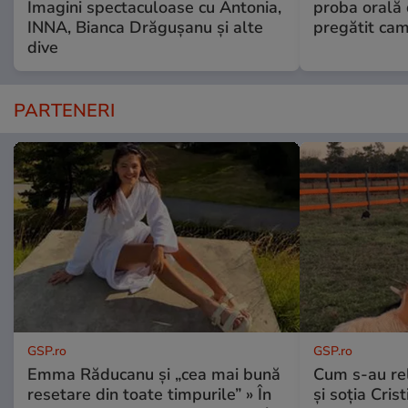
Imagini spectaculoase cu Antonia,
proba orală
INNA, Bianca Drăgușanu și alte
pregătit ca
dive
PARTENERI
GSP.ro
GSP.ro
Emma Răducanu și „cea mai bună
Cum s-au re
resetare din toate timpurile” » În
și soția Cris