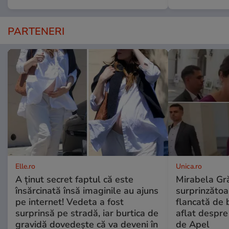
PARTENERI
Elle.ro
Unica.ro
A ținut secret faptul că este
Mirabela Gră
însărcinată însă imaginile au ajuns
surprinzătoar
pe internet! Vedeta a fost
flancată de 
surprinsă pe stradă, iar burtica de
aflat despre
gravidă dovedește că va deveni în
de Apel