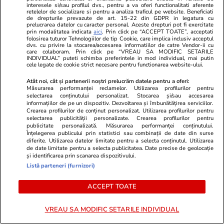
interesele si/sau profilul dvs., pentru a va oferi functionalitati aferente
USR din Brașov, achitată
retelelor de socializare si pentru a analiza traficul pe website. Beneficiati
definitiv în dosarul
de drepturile prevazute de art. 15-22 din GDPR in legatura cu
prelucrarea datelor cu caracter personal. Aceste drepturi pot fi exercitate
„Catacombelor”. Instanța:
prin modalitatea indicata
aici
. Prin click pe “ACCEPT TOATE”, acceptati
folosirea tuturor Tehnologiilor de tip Cookie, care implica inclusiv acceptul
„Fapta nu există”/ Fritz exultă
dvs. cu privire la stocarea/accesarea informatiilor de catre Vendor-ii cu
care colaboram. Prin click pe “VREAU SA MODIFIC SETARILE
INDIVIDUAL” puteti schimba preferintele in mod individual, mai putin
cele legate de cookie strict necesare pentru functionarea website-ului.
Politică
02 aug.
Atât noi, cât și partenerii noștri prelucrăm datele pentru a oferi:
Măsurarea performanței reclamelor. Utilizarea profilurilor pentru
selectarea conținutului personalizat. Stocarea și/sau accesarea
Primele nume pentru un
informațiilor de pe un dispozitiv. Dezvoltarea și îmbunătățirea serviciilor.
Crearea profilurilor de conținut personalizat. Utilizarea profilurilor pentru
premier tehnocrat au fost deja
selectarea publicității personalizate. Crearea profilurilor pentru
avansate în negocierile politice.
publicitate personalizată. Măsurarea performanței conținutului.
Varianta respinsă categoric de
Înțelegerea publicului prin statistici sau combinații de date din surse
diferite. Utilizarea datelor limitate pentru a selecta conținutul. Utilizarea
Nicușor Dan
de date limitate pentru a selecta publicitatea. Date precise de geolocație
și identificarea prin scanarea dispozitivului.
Listă parteneri (furnizori)
ACCEPT TOATE
PARTENERI
VREAU SA MODIFIC SETARILE INDIVIDUAL