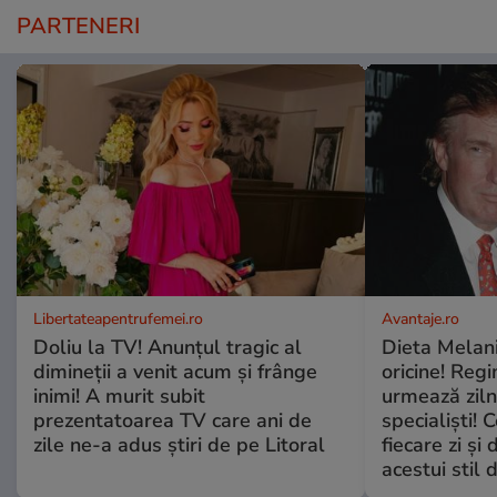
PARTENERI
Libertateapentrufemei.ro
Avantaje.ro
Doliu la TV! Anunțul tragic al
Dieta Melan
dimineții a venit acum și frânge
oricine! Regi
inimi! A murit subit
urmează zilni
prezentatoarea TV care ani de
specialiști! 
zile ne-a adus știri de pe Litoral
fiecare zi și 
acestui stil 