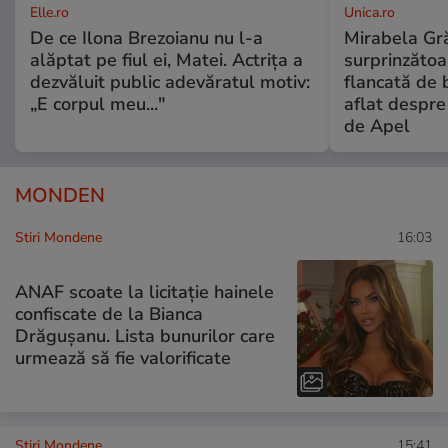
Elle.ro
Unica.ro
De ce Ilona Brezoianu nu l-a
Mirabela Gră
alăptat pe fiul ei, Matei. Actrița a
surprinzătoar
dezvăluit public adevăratul motiv:
flancată de 
„E corpul meu..."
aflat despre
de Apel
MONDEN
Stiri Mondene
16:03
ANAF scoate la licitație hainele
confiscate de la Bianca
Drăgușanu. Lista bunurilor care
urmează să fie valorificate
Stiri Mondene
15:41