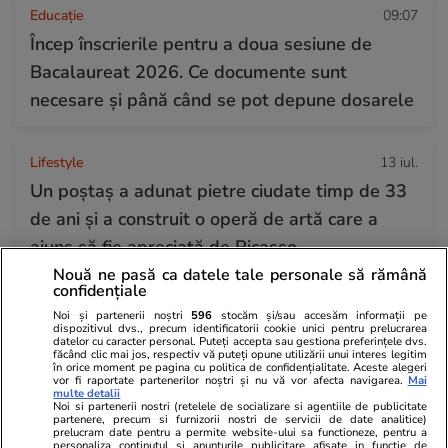
Educație
09:07
Încep înscrierile pentru a doua sesiune de
Bacalaureat 2026. Ce documente sunt
necesare și până când se pot depune dosarele
Lifestyle
13 iul.
Un poștaș a adunat pietre ciudate timp de 33
de ani și a construit o operă de artă care a
ajuns să fie apreciată de Picasso
Nouă ne pasă ca datele tale personale să rămână
confidențiale
Horoscop
12 iul.
Noi și partenerii noștri
596
stocăm și/sau accesăm informații pe
dispozitivul dvs., precum identificatorii cookie unici pentru prelucrarea
Luna Nouă din 14 iulie în zodia Racului, un nou
datelor cu caracter personal. Puteți accepta sau gestiona preferințele dvs.
făcând clic mai jos, respectiv vă puteți opune utilizării unui interes legitim
început pentru suflet, familie și viața de acasă
în orice moment pe pagina cu politica de confidențialitate. Aceste alegeri
vor fi raportate partenerilor noștri și nu vă vor afecta navigarea.
Mai
multe detalii
Noi si partenerii nostri (retelele de socializare si agentiile de publicitate
partenere, precum si furnizorii nostri de servicii de date analitice)
prelucram date pentru a permite website-ului sa functioneze, pentru a
personaliza continutul si anunturile publicitare afisate in functie de