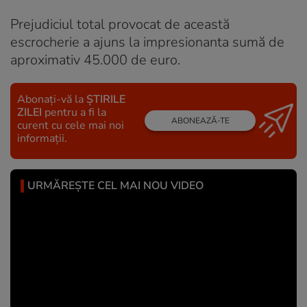
Prejudiciul total provocat de această
escrocherie a ajuns la impresionanta sumă de
aproximativ 45.000 de euro.
Abonați-vă la
ȘTIRILE
ZILEI
pentru a fi la
ABONEAZĂ-TE
curent cu cele mai noi
informații.
URMĂREȘTE CEL MAI NOU VIDEO