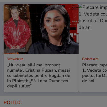
Wowbiz.ro
Redactia.ro
„Nu vreau să-i mai pronunț
Plecare imp
numele”. Cristina Pucean, mesaj
1. Vedeta co
cu subînțeles pentru Bogdan de
postul lui D
la Ploiești: „Să-i dea Dumnezeu
de ani
după suflet”
POLITIC