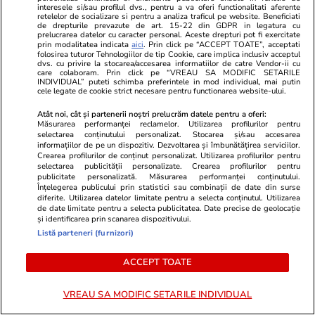
interesele si/sau profilul dvs., pentru a va oferi functionalitati aferente
retelelor de socializare si pentru a analiza traficul pe website. Beneficiati
de drepturile prevazute de art. 15-22 din GDPR in legatura cu
prelucrarea datelor cu caracter personal. Aceste drepturi pot fi exercitate
prin modalitatea indicata
aici
. Prin click pe “ACCEPT TOATE”, acceptati
folosirea tuturor Tehnologiilor de tip Cookie, care implica inclusiv acceptul
dvs. cu privire la stocarea/accesarea informatiilor de catre Vendor-ii cu
care colaboram. Prin click pe “VREAU SA MODIFIC SETARILE
INDIVIDUAL” puteti schimba preferintele in mod individual, mai putin
cele legate de cookie strict necesare pentru functionarea website-ului.
Atât noi, cât și partenerii noștri prelucrăm datele pentru a oferi:
Măsurarea performanței reclamelor. Utilizarea profilurilor pentru
selectarea conținutului personalizat. Stocarea și/sau accesarea
Lifestyle
13:40
Lifestyle
informațiilor de pe un dispozitiv. Dezvoltarea și îmbunătățirea serviciilor.
Crearea profilurilor de conținut personalizat. Utilizarea profilurilor pentru
Ce este săpunul de Marsilia și la
De ce fulger
selectarea publicității personalizate. Crearea profilurilor pentru
publicitate personalizată. Măsurarea performanței conținutului.
ce se folosește
se audă tune
Înțelegerea publicului prin statistici sau combinații de date din surse
diferite. Utilizarea datelor limitate pentru a selecta conținutul. Utilizarea
de date limitate pentru a selecta publicitatea. Date precise de geolocație
și identificarea prin scanarea dispozitivului.
Listă parteneri (furnizori)
ACCEPT TOATE
VREAU SA MODIFIC SETARILE INDIVIDUAL
Tehnologie
13 iul.