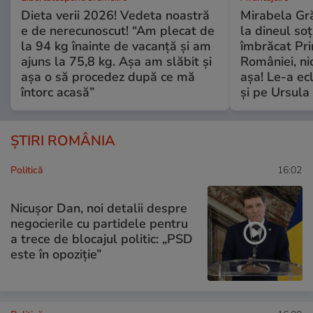
Dieta verii 2026! Vedeta noastră
Mirabela Grăd
e de nerecunoscut! “Am plecat de
la dineul so
la 94 kg înainte de vacanță și am
îmbrăcat Pr
ajuns la 75,8 kg. Așa am slăbit și
României, ni
așa o să procedez după ce mă
așa! Le-a ec
întorc acasă”
și pe Ursula
ȘTIRI ROMÂNIA
Politică
16:02
Nicușor Dan, noi detalii despre
negocierile cu partidele pentru
a trece de blocajul politic: „PSD
este în opoziție”