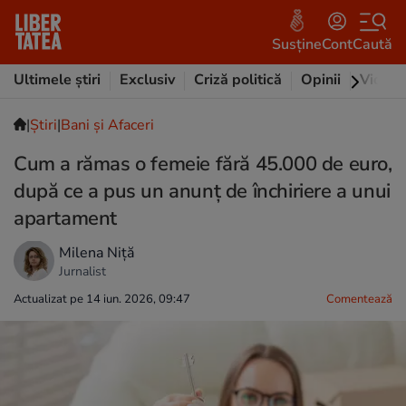
Susține
Cont
Caută
Ultimele știri
Exclusiv
Criză politică
Opinii
Video
|
Ştiri
|
Bani și Afaceri
Cum a rămas o femeie fără 45.000 de euro,
după ce a pus un anunț de închiriere a unui
apartament
Milena Niță
Jurnalist
Actualizat pe 14 iun. 2026, 09:47
Comentează