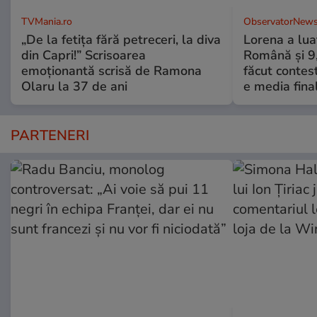
TVMania.ro
ObservatorNews
„De la fetița fără petreceri, la diva
Lorena a lua
din Capri!” Scrisoarea
Română şi 9,3
emoționantă scrisă de Ramona
făcut contes
Olaru la 37 de ani
e media fina
PARTENERI