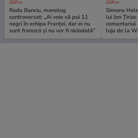
GSP.ro
GSP.ro
Radu Banciu, monolog
Simona Hale
controversat: „Ai voie să pui 11
lui Ion Țiriac
negri în echipa Franței, dar ei nu
comentariul 
sunt francezi și nu vor fi niciodată”
loja de la 