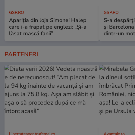
GSP.RO
GSP.RO
Apariția din loja Simonei Halep
S-a despărțit
care i-a frapat pe englezi: „Și-a
și Barcelona
lăsat mască fanii”
dintr-un mot
PARTENERI
Libertateapentrufemei.ro
Avantaje.ro