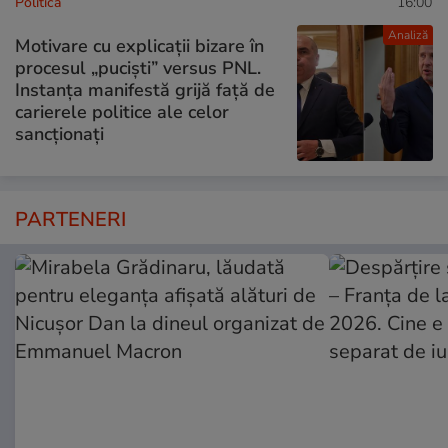
Politică
16:00
Analiză
Motivare cu explicații bizare în
procesul „puciști” versus PNL.
Instanța manifestă grijă față de
carierele politice ale celor
sancționați
PARTENERI