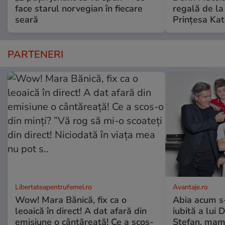
face starul norvegian în fiecare
regală de l
seară
Prințesa Kat
PARTENERI
Libertateapentrufemei.ro
Avantaje.ro
Wow! Mara Bănică, fix ca o
Abia acum s-
leoaică în direct! A dat afară din
iubită a lui 
emisiune o cântăreață! Ce a scos-
Ștefan, mama 