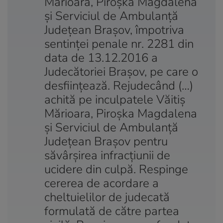
Mărioara, Piroşka Magdalena
şi Serviciul de Ambulanţă
Judeţean Braşov, împotriva
sentinţei penale nr. 2281 din
data de 13.12.2016 a
Judecătoriei Braşov, pe care o
desfiinţează. Rejudecând (…)
achită pe inculpatele Văitiş
Mărioara, Piroşka Magdalena
şi Serviciul de Ambulanţă
Judeţean Braşov pentru
săvârşirea infracţiunii de
ucidere din culpă. Respinge
cererea de acordare a
cheltuielilor de judecată
formulată de către partea