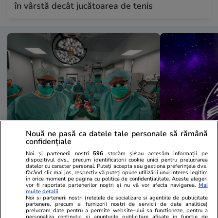
în vârstă decât jucătoarea de tenis
Nouă ne pasă ca datele tale personale să rămână
confidențiale
Sănătate și Fitness
11 iul.
Horoscop
Noi și partenerii noștri
596
stocăm și/sau accesăm informații pe
Primul transplant de inimă făcut
Horoscop 12 
dispozitivul dvs., precum identificatorii cookie unici pentru prelucrarea
datelor cu caracter personal. Puteți accepta sau gestiona preferințele dvs.
la Iași. Cine sunt medicii care au
Balanțele nu
făcând clic mai jos, respectiv vă puteți opune utilizării unui interes legitim
în orice moment pe pagina cu politica de confidențialitate. Aceste alegeri
scris istorie
informații ca
vor fi raportate partenerilor noștri și nu vă vor afecta navigarea.
Mai
multe detalii
Noi si partenerii nostri (retelele de socializare si agentiile de publicitate
neoficiale, d
partenere, precum si furnizorii nostri de servicii de date analitice)
prelucram date pentru a permite website-ului sa functioneze, pentru a
personaliza continutul si anunturile publicitare afisate in functie de