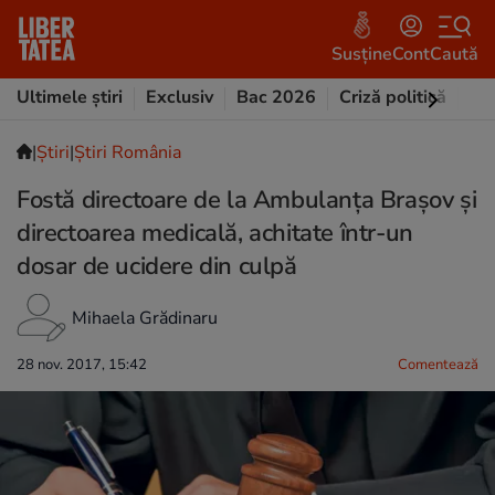
Susține
Cont
Caută
Ultimele știri
Exclusiv
Bac 2026
Criză politică
Opi
|
Ştiri
|
Știri România
Fostă directoare de la Ambulanţa Braşov şi
directoarea medicală, achitate într-un
dosar de ucidere din culpă
Mihaela Grădinaru
28 nov. 2017, 15:42
Comentează