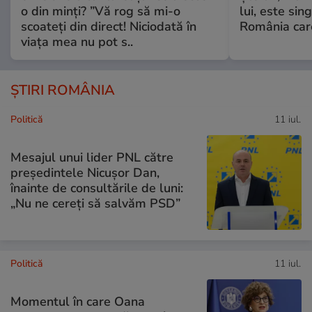
o din minți? ”Vă rog să mi-o
lui, este si
scoateți din direct! Niciodată în
România care
viața mea nu pot s..
ȘTIRI ROMÂNIA
Politică
11 iul.
Mesajul unui lider PNL către
președintele Nicușor Dan,
înainte de consultările de luni:
„Nu ne cereți să salvăm PSD”
Politică
11 iul.
Momentul în care Oana