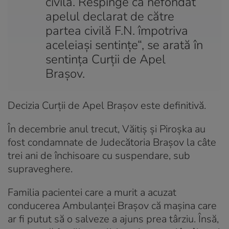
civilă. Respinge ca nefondat
apelul declarat de către
partea civilă F.N. împotriva
aceleiaşi sentinţe“, se arată în
sentinţa Curţii de Apel
Braşov.
Decizia Curții de Apel Brașov este definitivă.
În decembrie anul trecut, Văitiş şi Piroşka au
fost condamnate de Judecătoria Braşov la câte
trei ani de închisoare cu suspendare, sub
supraveghere.
Familia pacientei care a murit a acuzat
conducerea Ambulanţei Braşov că maşina care
ar fi putut să o salveze a ajuns prea târziu. Însă,