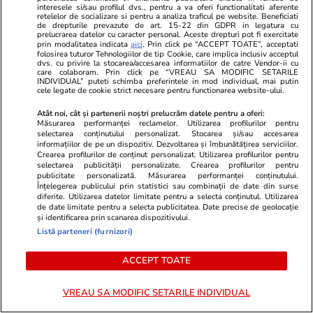
interesele si/sau profilul dvs., pentru a va oferi functionalitati aferente
retelelor de socializare si pentru a analiza traficul pe website. Beneficiati
de drepturile prevazute de art. 15-22 din GDPR in legatura cu
Horoscop
11 iul.
prelucrarea datelor cu caracter personal. Aceste drepturi pot fi exercitate
prin modalitatea indicata
aici
. Prin click pe “ACCEPT TOATE”, acceptati
Horoscop 12 iulie 2026.
folosirea tuturor Tehnologiilor de tip Cookie, care implica inclusiv acceptul
dvs. cu privire la stocarea/accesarea informatiilor de catre Vendor-ii cu
Balanțele nu trebuie să
care colaboram. Prin click pe “VREAU SA MODIFIC SETARILE
INDIVIDUAL” puteti schimba preferintele in mod individual, mai putin
cerceteze informații care ajung
cele legate de cookie strict necesare pentru functionarea website-ului.
la ei pe căi neoficiale, din gură
Atât noi, cât și partenerii noștri prelucrăm datele pentru a oferi:
Măsurarea performanței reclamelor. Utilizarea profilurilor pentru
în gură
selectarea conținutului personalizat. Stocarea și/sau accesarea
informațiilor de pe un dispozitiv. Dezvoltarea și îmbunătățirea serviciilor.
Crearea profilurilor de conținut personalizat. Utilizarea profilurilor pentru
selectarea publicității personalizate. Crearea profilurilor pentru
Lifestyle
08 iul.
publicitate personalizată. Măsurarea performanței conținutului.
Înțelegerea publicului prin statistici sau combinații de date din surse
diferite. Utilizarea datelor limitate pentru a selecta conținutul. Utilizarea
de date limitate pentru a selecta publicitatea. Date precise de geolocație
și identificarea prin scanarea dispozitivului.
Ce este oțetul de orez și în ce
Listă parteneri (furnizori)
preparate se folosește
ACCEPT TOATE
VREAU SA MODIFIC SETARILE INDIVIDUAL