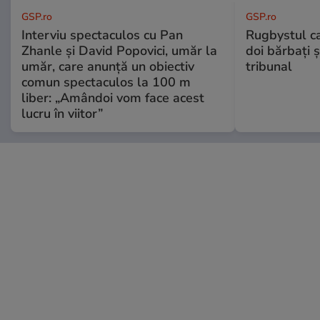
GSP.ro
GSP.ro
Interviu spectaculos cu Pan
Rugbystul ca
Zhanle și David Popovici, umăr la
doi bărbați ș
umăr, care anunță un obiectiv
tribunal
comun spectaculos la 100 m
liber: „Amândoi vom face acest
lucru în viitor”