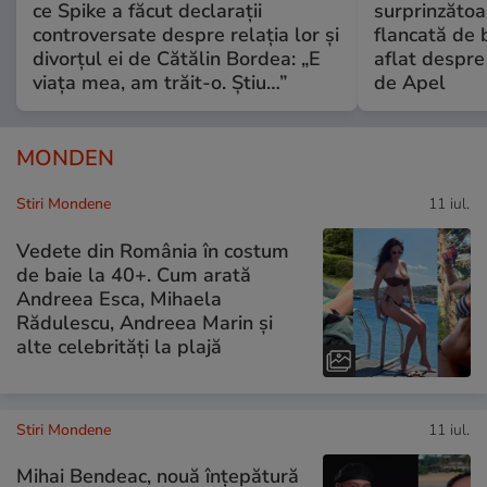
ce Spike a făcut declarații
surprinzătoar
controversate despre relația lor și
flancată de 
divorțul ei de Cătălin Bordea: „E
aflat despre
viața mea, am trăit-o. Știu…”
de Apel
MONDEN
Stiri Mondene
11 iul.
Vedete din România în costum
de baie la 40+. Cum arată
Andreea Esca, Mihaela
Rădulescu, Andreea Marin și
alte celebrități la plajă
Stiri Mondene
11 iul.
Mihai Bendeac, nouă înțepătură