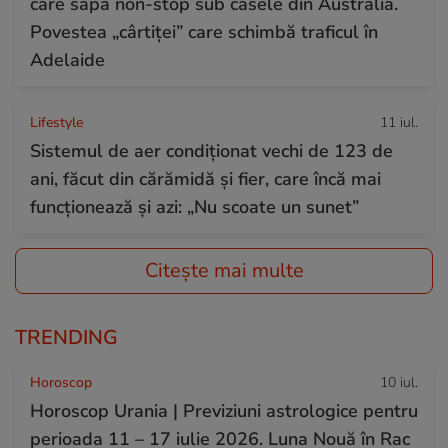
care sapă non-stop sub casele din Australia.
Povestea „cârtiței” care schimbă traficul în
Adelaide
Lifestyle
11 iul.
Sistemul de aer condiționat vechi de 123 de
ani, făcut din cărămidă și fier, care încă mai
funcționează și azi: „Nu scoate un sunet”
Citește mai multe
TRENDING
Horoscop
10 iul.
Horoscop Urania | Previziuni astrologice pentru
perioada 11 – 17 iulie 2026. Luna Nouă în Rac