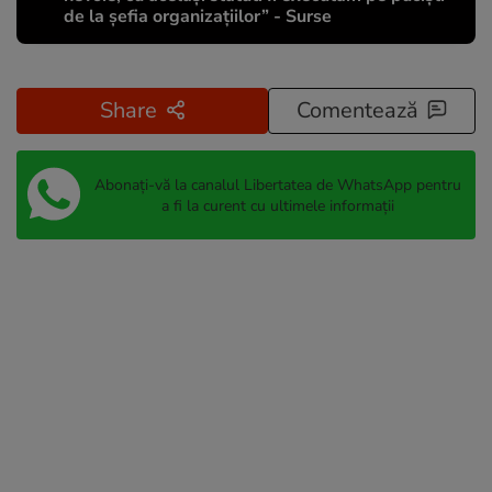
de la șefia organizațiilor” - Surse
Share
Comentează
Abonați-vă la canalul Libertatea de WhatsApp pentru
a fi la curent cu ultimele informații