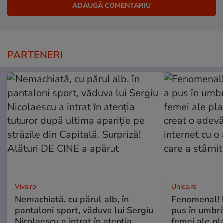
PARTENERI
Viva.ro
Unica.ro
Nemachiată, cu părul alb, în
Fenomenal! 
pantaloni sport, văduva lui Sergiu
pus în umbră
Nicolaescu a intrat în atenția
femei ale pl