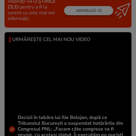
Abonați-vă la
ȘTIRILE
ZILEI
pentru a fi la
ABONEAZĂ-TE
curent cu cele mai noi
informații.
URMĂREȘTE CEL MAI NOU VIDEO
Decizii în tabăra lui Ilie Bolojan, după ce
Tribunalul București a suspendat hotărârile din
Congresul PNL: „Facem câte congrese va fi
nevoie, cu același statut. Îi executăm pe puciști