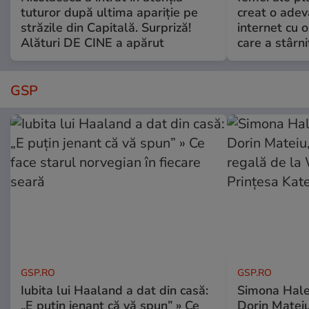
tuturor după ultima apariție pe
creat o adev
străzile din Capitală. Surpriză!
internet cu o
Alături DE CINE a apărut
care a stârni
GSP
GSP.RO
GSP.RO
Iubita lui Haaland a dat din casă:
Simona Halep
„E puțin jenant că vă spun” » Ce
Dorin Mateiu,