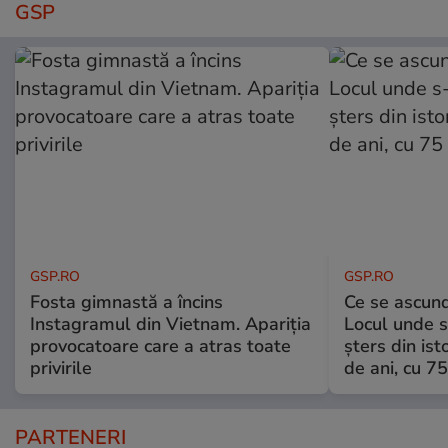
GSP
GSP.RO
GSP.RO
Fosta gimnastă a încins
Ce se ascund
Instagramul din Vietnam. Apariția
Locul unde s-
provocatoare care a atras toate
șters din ist
privirile
de ani, cu 7
PARTENERI