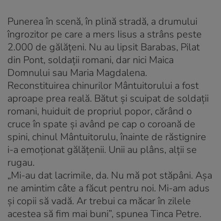
Punerea în scenă, în plină stradă, a drumului
îngrozitor pe care a mers Iisus a strâns peste
2.000 de gălăţeni. Nu au lipsit Barabas, Pilat
din Pont, soldaţii romani, dar nici Maica
Domnului sau Maria Magdalena.
Reconstituirea chinurilor Mântuitorului a fost
aproape prea reală. Bătut şi scuipat de soldaţii
romani, huiduit de propriul popor, cărând o
cruce în spate şi având pe cap o coroană de
spini, chinul Mântuitorulu, înainte de răstignire
i-a emoţionat gălăţenii. Unii au plâns, alţii se
rugau.
„Mi-au dat lacrimile, da. Nu mă pot stăpâni. Aşa
ne amintim câte a făcut pentru noi. Mi-am adus
şi copii să vadă. Ar trebui ca măcar în zilele
acestea să fim mai buni”, spunea Tinca Petre.