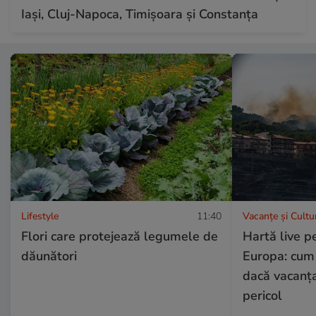
Iași, Cluj-Napoca, Timișoara și Constanța
Lifestyle
11:40
Vacanțe și Cultu
Flori care protejează legumele de
Hartă live pe
dăunători
Europa: cum v
dacă vacanța 
pericol