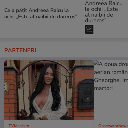
Ce a pățit Andreea Raicu la
ochi: „Este al naibii de dureros”
PARTENERI
TVMania.ro
ObservatorNews