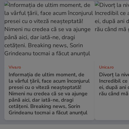
Viva.ro
Unica.ro
Informația de ultim moment, de
Divorț la nive
la vârful țării, face acum înconjurul
Incredibil ce
presei cu o viteză neașteptată!
ei, după ani 
Nimeni nu credea că se va ajunge
rău când mă
până aici, dar iată-ne, dragi
cetățeni. Breaking news, Sorin
Grindeanu tocmai a făcut anunțul