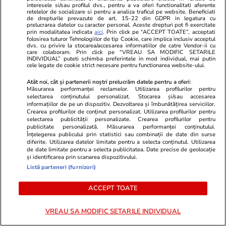
interesele si/sau profilul dvs., pentru a va oferi functionalitati aferente
retelelor de socializare si pentru a analiza traficul pe website. Beneficiati
de drepturile prevazute de art. 15-22 din GDPR in legatura cu
Lifestyle
22 iul.
prelucrarea datelor cu caracter personal. Aceste drepturi pot fi exercitate
prin modalitatea indicata
aici
. Prin click pe “ACCEPT TOATE”, acceptati
folosirea tuturor Tehnologiilor de tip Cookie, care implica inclusiv acceptul
dvs. cu privire la stocarea/accesarea informatiilor de catre Vendor-ii cu
care colaboram. Prin click pe “VREAU SA MODIFIC SETARILE
Cum păstrăm brânza fără să
INDIVIDUAL” puteti schimba preferintele in mod individual, mai putin
cele legate de cookie strict necesare pentru functionarea website-ului.
mucegăiască
Atât noi, cât și partenerii noștri prelucrăm datele pentru a oferi:
Măsurarea performanței reclamelor. Utilizarea profilurilor pentru
selectarea conținutului personalizat. Stocarea și/sau accesarea
informațiilor de pe un dispozitiv. Dezvoltarea și îmbunătățirea serviciilor.
Crearea profilurilor de conținut personalizat. Utilizarea profilurilor pentru
selectarea publicității personalizate. Crearea profilurilor pentru
Lifestyle
17 iul.
publicitate personalizată. Măsurarea performanței conținutului.
Înțelegerea publicului prin statistici sau combinații de date din surse
diferite. Utilizarea datelor limitate pentru a selecta conținutul. Utilizarea
de date limitate pentru a selecta publicitatea. Date precise de geolocație
și identificarea prin scanarea dispozitivului.
De ce să nu păstrezi cartofii
Listă parteneri (furnizori)
lângă ceapă
ACCEPT TOATE
VREAU SA MODIFIC SETARILE INDIVIDUAL