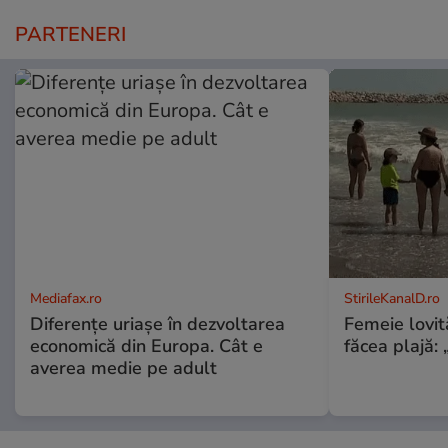
PARTENERI
Mediafax.ro
StirileKanalD.ro
Diferențe uriașe în dezvoltarea
Femeie lovit
economică din Europa. Cât e
făcea plajă: „
averea medie pe adult