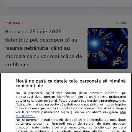
Horoscop
24 iul.
Horoscop 25 iulie 2026.
Balanțele pot descoperi că au
resurse nebănuite, când au
impresia că nu vor mai scăpa de
probleme
Nouă ne pasă ca datele tale personale să rămână
Vacanțe și Cultură
24 iul.
confidențiale
Noi și partenerii noștri
596
stocăm și/sau accesăm informații pe
dispozitivul dvs., precum identificatorii cookie unici pentru prelucrarea
Cum să călătoreşti doar cu
datelor cu caracter personal. Puteți accepta sau gestiona preferințele dvs.
făcând clic mai jos, respectiv vă puteți opune utilizării unui interes legitim
bagajul de mână. Ghid pentru
în orice moment pe pagina cu politica de confidențialitate. Aceste alegeri
vor fi raportate partenerilor noștri și nu vă vor afecta navigarea.
Mai
multe detalii
eficientizarea spaţiului
Noi si partenerii nostri (retelele de socializare si agentiile de publicitate
partenere, precum si furnizorii nostri de servicii de date analitice)
prelucram date pentru a permite website-ului sa functioneze, pentru a
personaliza continutul si anunturile publicitare afisate in functie de