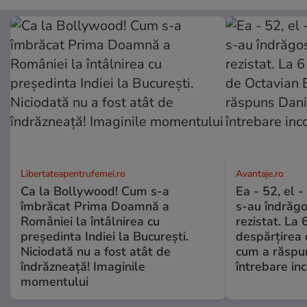
Libertateapentrufemei.ro
Avantaje.ro
Ca la Bollywood! Cum s-a
Ea - 52, el 
îmbrăcat Prima Doamnă a
s-au îndrăgos
României la întâlnirea cu
rezistat. La 
președinta Indiei la București.
despărțirea 
Niciodată nu a fost atât de
cum a răspu
îndrăzneață! Imaginile
întrebare i
momentului