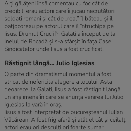
Alţi gălăţeni însă comentau cu foc cât de
credibili erau actorii care îi jucau necruţătorii
soldaţi romani şi cât de „real” îl băteau şi îl
batjocoreau pe actorul care îl întruchipa pe
Iisus. Drumul Crucii în Galaţi a început de la
Inelul de Rocadă şi s-a sfârşit în faţa Casei
Sindicatelor unde Iisus a fost crucificat.
Răstignit lângă… Julio Iglesias
O parte din dramatismul momentul a fost
stricat de nefericita alegere a locului. Asta
deoarece, la Galaţi, Iisus a fost răstignit lângă
un afiş imens în care se anunţa venirea lui Julio
Iglesias la vară în oraş.
Iisus a fost interpretat de bucureşteanul Iulian
Văcărean. A fost frig afară şi atât el cât şi ceilalţi
actori erau ori desculţi ori foarte sumar