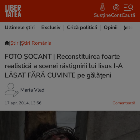
Susține
Cont
Caută
Ultimele știri
Exclusiv
Criză politică
Opinii
Intervi
|
Ştiri
|
Știri România
FOTO ŞOCANT | Reconstituirea foarte
realistică a scenei răstignirii lui Iisus I-A
LĂSAT FĂRĂ CUVINTE pe gălăţeni
Maria Vlad
17 apr. 2014, 13:56
Comentează