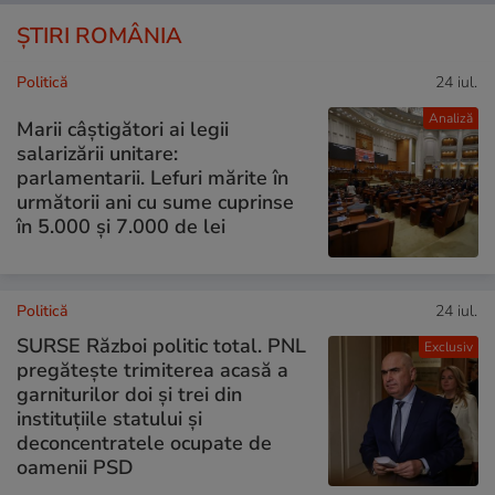
ȘTIRI ROMÂNIA
Politică
24 iul.
Analiză
Marii câștigători ai legii
salarizării unitare:
parlamentarii. Lefuri mărite în
următorii ani cu sume cuprinse
în 5.000 și 7.000 de lei
Politică
24 iul.
SURSE Război politic total. PNL
Exclusiv
pregătește trimiterea acasă a
garniturilor doi și trei din
instituțiile statului și
deconcentratele ocupate de
oamenii PSD