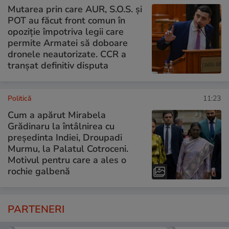
Mutarea prin care AUR, S.O.S. și
POT au făcut front comun în
opoziție împotriva legii care
permite Armatei să doboare
dronele neautorizate. CCR a
tranșat definitiv disputa
Politică
11:23
Cum a apărut Mirabela
Grădinaru la întâlnirea cu
președinta Indiei, Droupadi
Murmu, la Palatul Cotroceni.
Motivul pentru care a ales o
rochie galbenă
PARTENERI