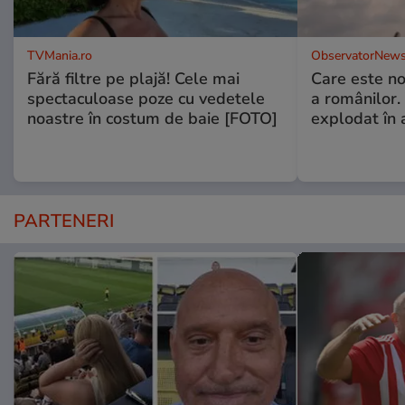
TVMania.ro
ObservatorNews
Fără filtre pe plajă! Cele mai
Care este no
spectaculoase poze cu vedetele
a românilor.
noastre în costum de baie [FOTO]
explodat în 
PARTENERI