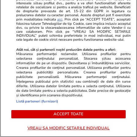
interesele si/sau profilul dvs., pentru a va oferi functionalitati aferente
retelelor de socializare si pentru a analiza traficul pe website. Beneficiati
de drepturile prevazute de art. 15-22 din GDPR in legatura cu
prelucrarea datelor cu caracter personal. Aceste drepturi pot fi exercitate
Lifestyle
06 aug.
prin modalitatea indicata
aici
. Prin click pe “ACCEPT TOATE”, acceptati
folosirea tuturor Tehnologiilor de tip Cookie, care implica inclusiv acceptul
dvs. cu privire la stocarea/accesarea informatiilor de catre Vendor-ii cu
care colaboram. Prin click pe “VREAU SA MODIFIC SETARILE
30 de expresii în turcă esențiale
INDIVIDUAL” puteti schimba preferintele in mod individual, mai putin
cele legate de cookie strict necesare pentru functionarea website-ului.
pentru vacanță: de la bazar la
plajă
Atât noi, cât și partenerii noștri prelucrăm datele pentru a oferi:
Măsurarea performanței reclamelor. Utilizarea profilurilor pentru
selectarea conținutului personalizat. Stocarea și/sau accesarea
informațiilor de pe un dispozitiv. Dezvoltarea și îmbunătățirea serviciilor.
Crearea profilurilor de conținut personalizat. Utilizarea profilurilor pentru
selectarea publicității personalizate. Crearea profilurilor pentru
publicitate personalizată. Măsurarea performanței conținutului.
Lifestyle
04 aug.
Înțelegerea publicului prin statistici sau combinații de date din surse
diferite. Utilizarea datelor limitate pentru a selecta conținutul. Utilizarea
de date limitate pentru a selecta publicitatea. Date precise de geolocație
și identificarea prin scanarea dispozitivului.
Cum se scrie corect: bineînțeles
Listă parteneri (furnizori)
sau bine înțeles
ACCEPT TOATE
VREAU SA MODIFIC SETARILE INDIVIDUAL