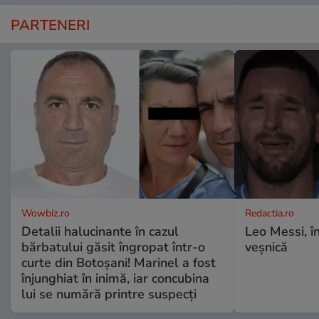
PARTENERI
Wowbiz.ro
Redactia.ro
Detalii halucinante în cazul
Leo Messi, î
bărbatului găsit îngropat într-o
veșnică
curte din Botoșani! Marinel a fost
înjunghiat în inimă, iar concubina
lui se numără printre suspecți