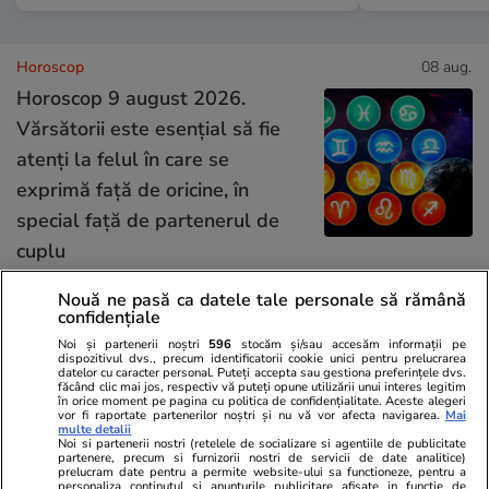
Horoscop
08 aug.
Horoscop 9 august 2026.
Vărsătorii este esențial să fie
atenți la felul în care se
exprimă față de oricine, în
special față de partenerul de
cuplu
Nouă ne pasă ca datele tale personale să rămână
confidențiale
Bani și Afaceri
03 aug.
Noi și partenerii noștri
596
stocăm și/sau accesăm informații pe
dispozitivul dvs., precum identificatorii cookie unici pentru prelucrarea
datelor cu caracter personal. Puteți accepta sau gestiona preferințele dvs.
făcând clic mai jos, respectiv vă puteți opune utilizării unui interes legitim
Cine poate retrage banii din
în orice moment pe pagina cu politica de confidențialitate. Aceste alegeri
vor fi raportate partenerilor noștri și nu vă vor afecta navigarea.
Mai
contul unei persoane decedate
multe detalii
Noi si partenerii nostri (retelele de socializare si agentiile de publicitate
partenere, precum si furnizorii nostri de servicii de date analitice)
prelucram date pentru a permite website-ului sa functioneze, pentru a
personaliza continutul si anunturile publicitare afisate in functie de