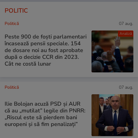
POLITIC
Politică
07 aug.
Analiză
Peste 900 de foști parlamentari
încasează pensii speciale. 154
de dosare noi au fost aprobate
după o decizie CCR din 2023.
Cât ne costă lunar
Politică
07 aug.
Ilie Bolojan acuză PSD și AUR
că au „mutilat” legile din PNRR:
„Riscul este să pierdem bani
europeni și să fim penalizați”