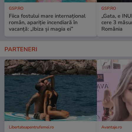
GSP.RO
GSP.RO
Fiica fostului mare internațional
„Gata, e IN
român, apariție incendiară în
cere 3 măsu
vacanță: „Ibiza și magia ei”
România
PARTENERI
Libertateapentrufemei.ro
Avantaje.ro