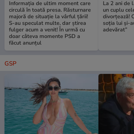
Informația de ultim moment care
La 2 ani de 
circulă în toată presa. Răsturnare
un cuplu ce
majoră de situație la vârful țării!
divorțează! C
S-au speculat multe, dar știrea
soția lui și-
fulger acum a venit! În urmă cu
adevărat”
doar câteva momente PSD a
făcut anunțul
GSP