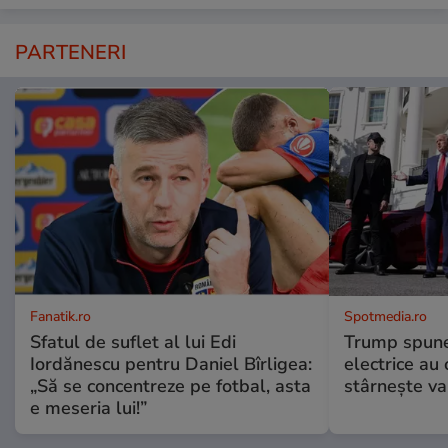
PARTENERI
Fanatik.ro
Spotmedia.ro
Sfatul de suflet al lui Edi
Trump spune 
Iordănescu pentru Daniel Bîrligea:
electrice au 
„Să se concentreze pe fotbal, asta
stârnește val
e meseria lui!”