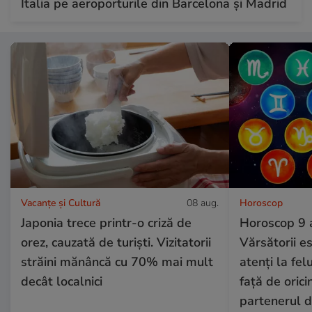
Italia pe aeroporturile din Barcelona și Madrid
Vacanțe și Cultură
08 aug.
Horoscop
Japonia trece printr-o criză de
Horoscop 9 
orez, cauzată de turiști. Vizitatorii
Vărsătorii es
străini mănâncă cu 70% mai mult
atenți la fel
decât localnici
față de orici
partenerul d