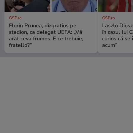
GSP.ro
GSP.ro
Florin Prunea, dizgrațios pe
Laszlo Diosz
stadion, ca delegat UEFA: „Vă
în cazul lui 
arăt ceva frumos. E ce trebuie,
curios că se
fratello?”
acum”