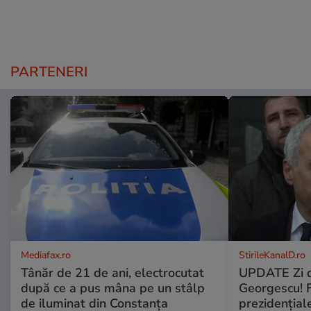
PARTENERI
Mediafax.ro
StirileKanalD.ro
Tânăr de 21 de ani, electrocutat
UPDATE Zi d
după ce a pus mâna pe un stâlp
Georgescu! F
de iluminat din Constanța
prezidențiale