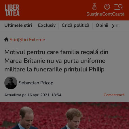
Susține
Cont
Caută
Ultimele știri
Exclusiv
Criză politică
Opinii
Intervi
|
Ştiri
|
Știri Externe
Motivul pentru care familia regală din
Marea Britanie nu va purta uniforme
militare la funerariile prințului Philip
Sebastian Pricop
Actualizat pe 16 apr. 2021, 18:54
Comentează