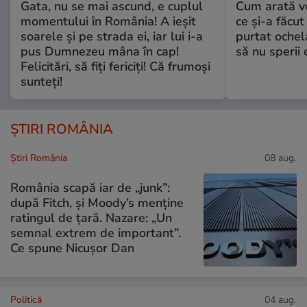
Gata, nu se mai ascund, e cuplul
Cum arată v
momentului în România! A ieșit
ce și-a făcut
soarele și pe strada ei, iar lui i-a
purtat ochel
pus Dumnezeu mâna în cap!
să nu sperii c
Felicitări, să fiți fericiți! Că frumoși
sunteți!
ȘTIRI ROMÂNIA
Știri România
08 aug.
România scapă iar de „junk”:
după Fitch, și Moody’s menține
ratingul de țară. Nazare: „Un
semnal extrem de important”.
Ce spune Nicușor Dan
Politică
04 aug.