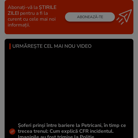
Abonați-vă la
ȘTIRILE
ZILEI
pentru a fi la
ABONEAZĂ-TE
curent cu cele mai noi
informații.
URMĂREȘTE CEL MAI NOU VIDEO
Șoferi prinși între bariere la Petricani, în timp ce
trecea trenul: Cum explică CFR incidentul.
Imaginile au fost trimise la Poliție