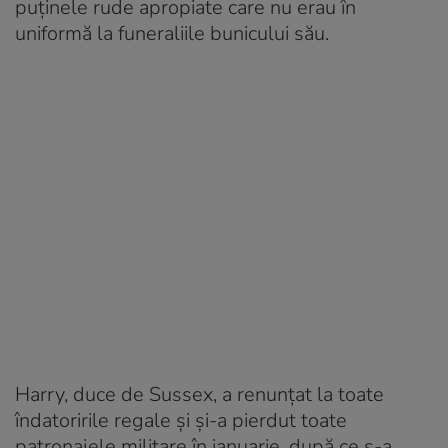
puținele rude apropiate care nu erau în
uniformă la funeraliile bunicului său.
Harry, duce de Sussex, a renunțat la toate
îndatoririle regale și și-a pierdut toate
patronajele militare în ianuarie, după ce s-a