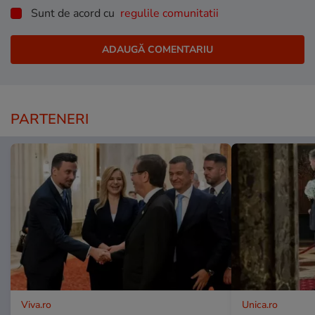
Sunt de acord cu
regulile comunitatii
PARTENERI
Viva.ro
Unica.ro