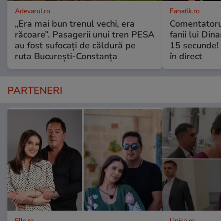
Adevarul.ro
Fanatik.ro
„Era mai bun trenul vechi, era
Comentatorul
răcoare”. Pasagerii unui tren PESA
fanii lui Din
au fost sufocați de căldură pe
15 secunde! 
ruta București-Constanța
în direct
PARTENERI
Elle.ro
Unica.ro