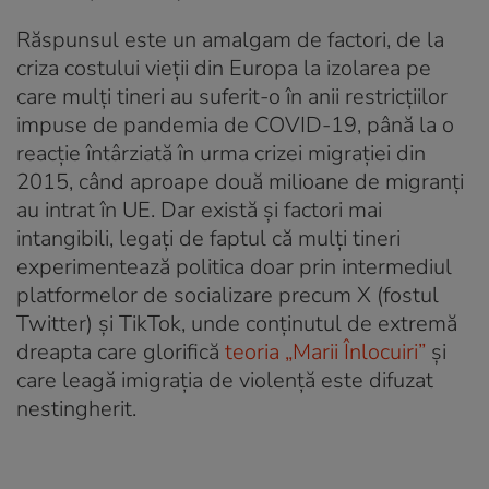
Răspunsul este un amalgam de factori, de la
criza costului vieții din Europa la izolarea pe
care mulți tineri au suferit-o în anii restricțiilor
impuse de pandemia de COVID-19, până la o
reacție întârziată în urma crizei migrației din
2015, când aproape două milioane de migranți
au intrat în UE. Dar există și factori mai
intangibili, legați de faptul că mulți tineri
experimentează politica doar prin intermediul
platformelor de socializare precum X (fostul
Twitter) și TikTok, unde conținutul de extremă
dreapta care glorifică
teoria „Marii Înlocuiri”
și
care leagă imigrația de violență este difuzat
nestingherit.