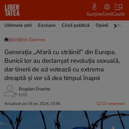
Susține
Cont
Caută
Ultimele știri
Exclusiv
Criză politică
Opinii
Intervi
|
Ştiri
|
Știri Externe
Generația „Afară cu străinii!” din Europa.
Bunicii lor au declanșat revoluția sexuală,
dar tinerii de azi votează cu extrema
dreaptă și vor să dea timpul înapoi
Bogdan Enache
EOD
Actualizat pe 18 iun. 2024, 10:56
13 comentarii