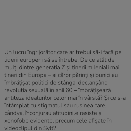
Un lucru îngrijorător care ar trebui să-i facă pe
liderii europeni să se întrebe: De ce atât de
mulți dintre generația Z și tinerii mileniali mai
tineri din Europa – ai căror părinți și bunici au
îmbrățișat politici de stânga, declanșând
revoluția sexuală în anii 60 – îmbrățișează
antiteza idealurilor celor mai în vârstă? Și ce s-a
întâmplat cu stigmatul sau rușinea care,
cândva, înconjurau atitudinile rasiste și
xenofobe evidente, precum cele afișate în
videoclipul din Sylt?