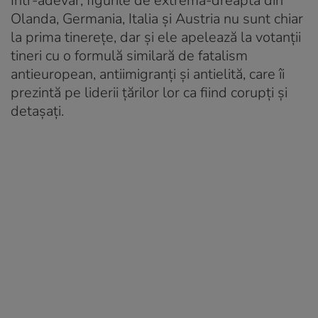
Într-adevăr, figurile de extremă-dreapta din
Olanda, Germania, Italia și Austria nu sunt chiar
la prima tinerețe, dar și ele apelează la votanții
tineri cu o formulă similară de fatalism
antieuropean, antiimigranți și antielită, care îi
prezintă pe liderii țărilor lor ca fiind corupți și
detașați.