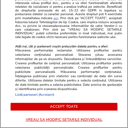
Oricare ar fi răsturnările de situație din
interesele si/sau profilul dvs., pentru a va oferi functionalitati aferente
retelelor de socializare si pentru a analiza traficul pe website. Beneficiati
următoarele săptămâni și luni, tinerii alegători
de drepturile prevazute de art. 15-22 din GDPR in legatura cu
prelucrarea datelor cu caracter personal. Aceste drepturi pot fi exercitate
de extremă dreapta vor modela politica
prin modalitatea indicata
aici
. Prin click pe “ACCEPT TOATE”, acceptati
folosirea tuturor Tehnologiilor de tip Cookie, care implica inclusiv acceptul
europeană pentru anii și chiar deceniile
dvs. cu privire la stocarea/accesarea informatiilor de catre Vendor-ii cu
care colaboram. Prin click pe “VREAU SA MODIFIC SETARILE
următoare. Loialitățile politice forjate la tinerețe
INDIVIDUAL” puteti schimba preferintele in mod individual, mai putin
cele legate de cookie strict necesare pentru functionarea website-ului.
tind să dureze o viață întreagă.
Atât noi, cât și partenerii noștri prelucrăm datele pentru a oferi:
Măsurarea performanței reclamelor. Utilizarea profilurilor pentru
selectarea conținutului personalizat. Stocarea și/sau accesarea
Abonați-vă la
ȘTIRILE
informațiilor de pe un dispozitiv. Dezvoltarea și îmbunătățirea serviciilor.
ZILEI
pentru a fi la
Crearea profilurilor de conținut personalizat. Utilizarea profilurilor pentru
ABONEAZĂ-TE
selectarea publicității personalizate. Crearea profilurilor pentru
curent cu cele mai noi
publicitate personalizată. Măsurarea performanței conținutului.
informații.
Înțelegerea publicului prin statistici sau combinații de date din surse
diferite. Utilizarea datelor limitate pentru a selecta conținutul. Utilizarea
de date limitate pentru a selecta publicitatea. Date precise de geolocație
și identificarea prin scanarea dispozitivului.
URMĂREȘTE CEL MAI NOU VIDEO
Listă parteneri (furnizori)
ACCEPT TOATE
VREAU SA MODIFIC SETARILE INDIVIDUAL