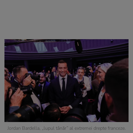
Jordan Bardella, „lupul tânăr” al extremei drepte franceze.