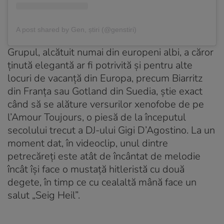
A post shared by Gen, știri (@genstiri)
Grupul, alcătuit numai din europeni albi, a căror
ținută elegantă ar fi potrivită și pentru alte
locuri de vacanță din Europa, precum Biarritz
din Franța sau Gotland din Suedia, știe exact
când să se alăture versurilor xenofobe de pe
l’Amour Toujours, o piesă de la începutul
secolului trecut a DJ-ului Gigi D’Agostino. La un
moment dat, în videoclip, unul dintre
petrecăreți este atât de încântat de melodie
încât își face o mustață hitleristă cu două
degete, în timp ce cu cealaltă mână face un
salut „Seig Heil”.