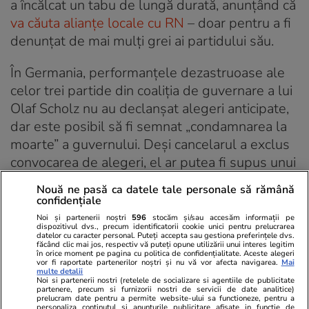
a încălcat un tabu de lungă durată, anunțând că
va căuta alianțe locale cu RN
– doar pentru a fi
denunțat de mai mulți grei ai partidului său.
În Germania, performanțele dezastruoase ale
celor trei partide din coaliția de guvernare a lui
Olaf Scholz nu au declanșat alegeri anticipate,
dar este posibil să fi semnat „condamnarea la
moarte” a guvernului. Deși cancelarul a exclus
convocarea de alegeri, el ar putea fi supus unui
vot de încredere care ar putea duce la
Nouă ne pasă ca datele tale personale să rămână
înlocuirea sa, eventual fără alegeri. Dacă Scholz
confidențiale
pleacă, cel mai probabil următorul lider al țării
Noi și partenerii noștri
596
stocăm și/sau accesăm informații pe
dispozitivul dvs., precum identificatorii cookie unici pentru prelucrarea
ar fi Friedrich Merz, un membru conservator al
datelor cu caracter personal. Puteți accepta sau gestiona preferințele dvs.
făcând clic mai jos, respectiv vă puteți opune utilizării unui interes legitim
Uniunii Creștin-Democrate, al cărui partid a
în orice moment pe pagina cu politica de confidențialitate. Aceste alegeri
vor fi raportate partenerilor noștri și nu vă vor afecta navigarea.
Mai
obținut cele mai multe voturi la alegerile din 9
multe detalii
Noi si partenerii nostri (retelele de socializare si agentiile de publicitate
iunie.
partenere, precum si furnizorii nostri de servicii de date analitice)
prelucram date pentru a permite website-ului sa functioneze, pentru a
personaliza continutul si anunturile publicitare afisate in functie de