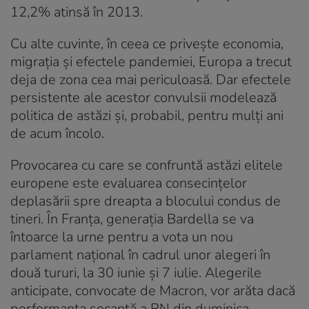
12,2% atinsă în 2013.
Cu alte cuvinte, în ceea ce privește economia,
migrația și efectele pandemiei, Europa a trecut
deja de zona cea mai periculoasă. Dar efectele
persistente ale acestor convulsii modelează
politica de astăzi și, probabil, pentru mulți ani
de acum încolo.
Provocarea cu care se confruntă astăzi elitele
europene este evaluarea consecințelor
deplasării spre dreapta a blocului condus de
tineri. În Franța, generația Bardella se va
întoarce la urne pentru a vota un nou
parlament național în cadrul unor alegeri în
două tururi, la 30 iunie și 7 iulie. Alegerile
anticipate, convocate de Macron, vor arăta dacă
performanța șocantă a RN din duminica