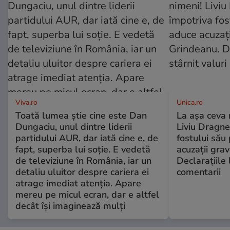
Viva.ro
Unica.ro
Toată lumea știe cine este Dan
La așa ceva 
Dungaciu, unul dintre liderii
Liviu Dragne
partidului AUR, dar iată cine e, de
fostului său 
fapt, superba lui soție. E vedetă
acuzații grav
de televiziune în România, iar un
Declarațiile 
detaliu uluitor despre cariera ei
comentarii
atrage imediat atenția. Apare
mereu pe micul ecran, dar e altfel
decât își imaginează mulți