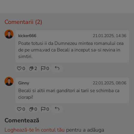
Comentarii
(2)
kicker666
21.01.2025, 14:36
Poate totusi ii da Dumnezeu mintea romanului cea
de pe urma,vad ca Becali a inceput sa-si revina in
simtiri.
0
2
0
Ginny
22.01.2025, 08:06
Becali si altii mari ganditori ai tarii se schimba ca
ciorapi!
0
0
0
Comentează
Loghează-te în contul tău
pentru a adăuga