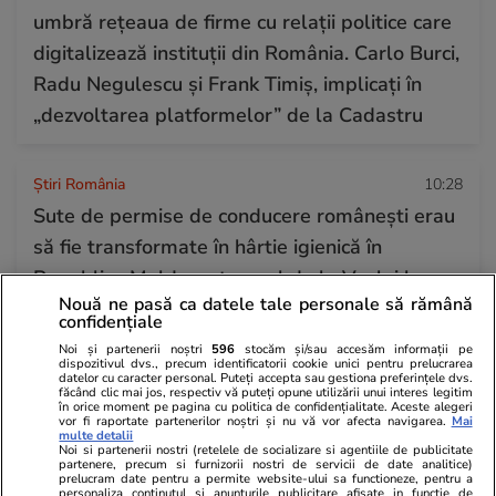
umbră rețeaua de firme cu relații politice care
digitalizează instituții din România. Carlo Burci,
Radu Negulescu și Frank Timiș, implicați în
„dezvoltarea platformelor” de la Cadastru
Știri România
10:28
Sute de permise de conducere românești erau
să fie transformate în hârtie igienică în
Republica Moldova: traseul de la Vaslui la
Nouă ne pasă ca datele tale personale să rămână
gunoiul din Porumbeni
confidențiale
Noi și partenerii noștri
596
stocăm și/sau accesăm informații pe
dispozitivul dvs., precum identificatorii cookie unici pentru prelucrarea
Știri România
18:34
datelor cu caracter personal. Puteți accepta sau gestiona preferințele dvs.
făcând clic mai jos, respectiv vă puteți opune utilizării unui interes legitim
Rezultatele loto din 23 iulie 2026. Numerele
în orice moment pe pagina cu politica de confidențialitate. Aceste alegeri
vor fi raportate partenerilor noștri și nu vă vor afecta navigarea.
Mai
multe detalii
câștigătoare extrase joi
Noi si partenerii nostri (retelele de socializare si agentiile de publicitate
partenere, precum si furnizorii nostri de servicii de date analitice)
prelucram date pentru a permite website-ului sa functioneze, pentru a
personaliza continutul si anunturile publicitare afisate in functie de