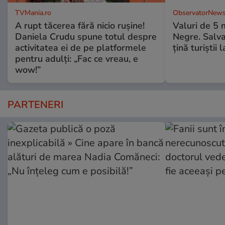
TVMania.ro
ObservatorNews
A rupt tăcerea fără nicio rușine!
Valuri de 5 m
Daniela Crudu spune totul despre
Negre. Salva
activitatea ei de pe platformele
ţină turiştii 
pentru adulți: „Fac ce vreau, e
wow!”
PARTENERI