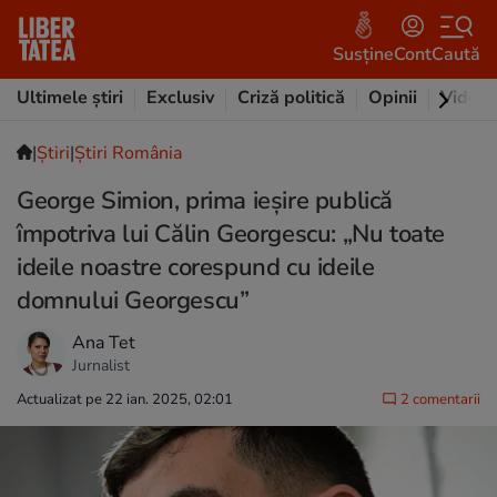
Susține
Cont
Caută
Ultimele știri
Exclusiv
Criză politică
Opinii
Video
|
Ştiri
|
Știri România
George Simion, prima ieșire publică
împotriva lui Călin Georgescu: „Nu toate
ideile noastre corespund cu ideile
domnului Georgescu”
Ana Tet
Jurnalist
Actualizat pe 22 ian. 2025, 02:01
2 comentarii