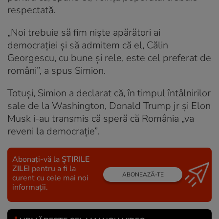
respectată.
„Noi trebuie să fim niște apărători ai
democrației și să admitem că el, Călin
Georgescu, cu bune și rele, este cel preferat de
români”, a spus Simion.
Totuși, Simion a declarat că, în timpul întâlnirilor
sale de la Washington, Donald Trump jr și Elon
Musk i-au transmis că speră că România „va
reveni la democrație”.
Abonați-vă la
ȘTIRILE
ZILEI
pentru a fi la
ABONEAZĂ-TE
curent cu cele mai noi
informații.