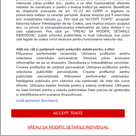
interesele si/sau profilul dvs., pentru a va oferi functionalitati aferente
Știri România
10:00
retelelor de socializare si pentru a analiza traficul pe website. Beneficiati
de drepturile prevazute de art. 15-22 din GDPR in legatura cu
Statul n-a fost în stare să vândă casa lui
prelucrarea datelor cu caracter personal. Aceste drepturi pot fi exercitate
prin modalitatea indicata
aici
. Prin click pe “ACCEPT TOATE”, acceptati
Gheorghe Dincă, ajunsă o ruină la 7 ani de la
folosirea tuturor Tehnologiilor de tip Cookie, care implica inclusiv acceptul
dvs. cu privire la stocarea/accesarea informatiilor de catre Vendor-ii cu
cazul Caracal. „Asta ar trebui dărâmată!”
care colaboram. Prin click pe “VREAU SA MODIFIC SETARILE
INDIVIDUAL” puteti schimba preferintele in mod individual, mai putin
cele legate de cookie strict necesare pentru functionarea website-ului.
Atât noi, cât și partenerii noștri prelucrăm datele pentru a oferi:
Măsurarea performanței reclamelor. Utilizarea profilurilor pentru
selectarea conținutului personalizat. Stocarea și/sau accesarea
informațiilor de pe un dispozitiv. Dezvoltarea și îmbunătățirea serviciilor.
Crearea profilurilor de conținut personalizat. Utilizarea profilurilor pentru
selectarea publicității personalizate. Crearea profilurilor pentru
publicitate personalizată. Măsurarea performanței conținutului.
Înțelegerea publicului prin statistici sau combinații de date din surse
diferite. Utilizarea datelor limitate pentru a selecta conținutul. Utilizarea
de date limitate pentru a selecta publicitatea. Date precise de geolocație
și identificarea prin scanarea dispozitivului.
Listă parteneri (furnizori)
ACCEPT TOATE
Sănătate și Fitness
20:20
Sănătate și Fitn
Încă un bebeluș a murit
Admiterea la
VREAU SA MODIFIC SETARILE INDIVIDUAL
așteptând un pat liber la secția
Record de ca