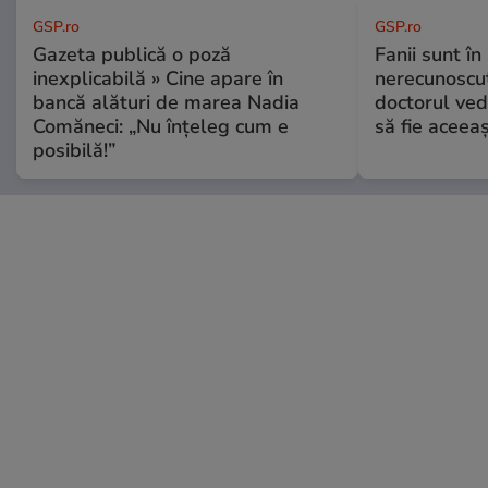
GSP.ro
GSP.ro
Gazeta publică o poză
Fanii sunt în 
inexplicabilă » Cine apare în
nerecunoscut
bancă alături de marea Nadia
doctorul ved
Comăneci: „Nu înțeleg cum e
să fie aceea
posibilă!”