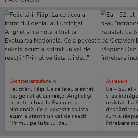
Libertateapentrufemei.ro
Avantaje.ro
Felicitări, Filip! La ce liceu a intrat
Ea - 52, el 
fiul genial al Luminiței Anghel și
s-au îndrăgos
ce note a luat la Evaluarea
rezistat. La 
Națională. Ce a povestit solista
despărțirea 
acum a stârnit un val de reacții
cum a răspu
“Primul pe lista lui de…”
întrebare i