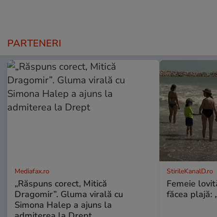
PARTENERI
Mediafax.ro
StirileKanalD.ro
„Răspuns corect, Mitică
Femeie lovit
Dragomir”. Gluma virală cu
făcea plajă: „
Simona Halep a ajuns la
admiterea la Drept