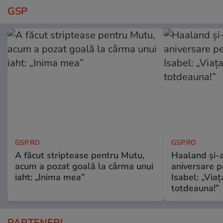
GSP
GSP.RO
GSP.RO
A făcut striptease pentru Mutu,
Haaland și-a
acum a pozat goală la cârma unui
aniversare pe
iaht: „Inima mea”
Isabel: „Via
totdeauna!”
PARTENERI