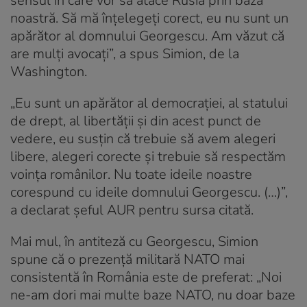
sensul în care vor să atace Rusia prin baza
noastră. Să mă înțelegeți corect, eu nu sunt un
apărător al domnului Georgescu. Am văzut că
are mulți avocați”, a spus Simion, de la
Washington.
„Eu sunt un apărător al democrației, al statului
de drept, al libertății și din acest punct de
vedere, eu susțin că trebuie să avem alegeri
libere, alegeri corecte și trebuie să respectăm
voința românilor. Nu toate ideile noastre
corespund cu ideile domnului Georgescu. (…)”,
a declarat șeful AUR pentru sursa citată.
Mai mul, în antiteză cu Georgescu, Simion
spune că o prezență militară NATO mai
consistentă în România este de preferat: „Noi
ne-am dori mai multe baze NATO, nu doar baze