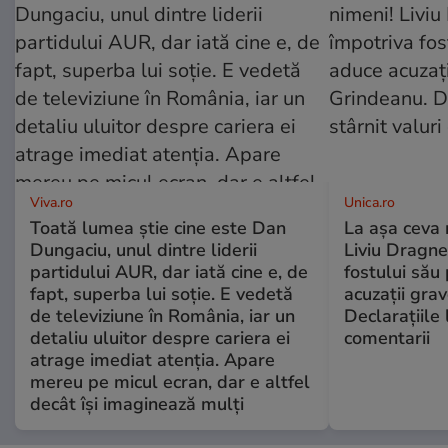
Viva.ro
Unica.ro
Toată lumea știe cine este Dan
La așa ceva 
Dungaciu, unul dintre liderii
Liviu Dragne
partidului AUR, dar iată cine e, de
fostului său 
fapt, superba lui soție. E vedetă
acuzații grav
de televiziune în România, iar un
Declarațiile 
detaliu uluitor despre cariera ei
comentarii
atrage imediat atenția. Apare
mereu pe micul ecran, dar e altfel
decât își imaginează mulți