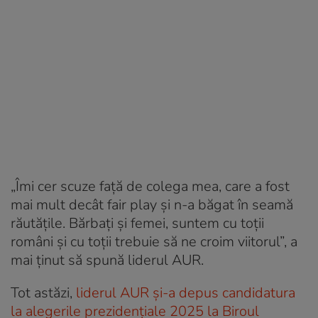
„Îmi cer scuze faţă de colega mea, care a fost
mai mult decât fair play şi n-a băgat în seamă
răutăţile. Bărbaţi şi femei, suntem cu toţii
români şi cu toţii trebuie să ne croim viitorul”, a
mai ținut să spună liderul AUR.
Tot astăzi,
liderul AUR și-a depus candidatura
la alegerile prezidenţiale 2025 la Biroul