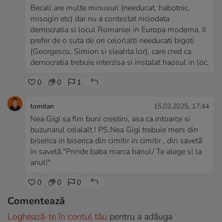
Becali are multe minusuri (needucat, habotnic,
misogin etc) dar nu a contestat niciodata
democratia si locul Romaniei in Europa moderna. Il
prefer de o suta de ori celorlalti needucati bigoti
(Georgescu, Simion si sleahta lor), care cred ca
democratia trebuie interzisa si instalat haosul in loc.
0
0
1
tomitan
15.03.2025, 17:44
Nea Gigi sa fim buni crestini, asa ca intoarce si
buzunarul celalalt ! PS.Nea Gigi trebuie mers din
biserica in biserica din cimitir in cimitir , din savetă
in savetă."Prinde baba marca banul/ Te alege si la
anul!"
0
0
0
Comentează
Loghează-te în contul tău
pentru a adăuga