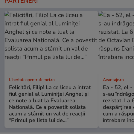
PARTENERI
Libertateapentrufemei.ro
Avantaje.ro
Felicitări, Filip! La ce liceu a intrat
Ea - 52, el 
fiul genial al Luminiței Anghel și
s-au îndrăgos
ce note a luat la Evaluarea
rezistat. La 
Națională. Ce a povestit solista
despărțirea 
acum a stârnit un val de reacții
cum a răspu
“Primul pe lista lui de…”
întrebare i