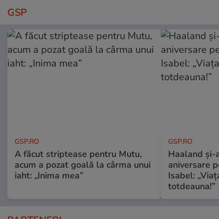
GSP
GSP.RO
GSP.RO
A făcut striptease pentru Mutu,
Haaland și-a
acum a pozat goală la cârma unui
aniversare pe
iaht: „Inima mea”
Isabel: „Via
totdeauna!”