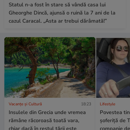
Statul n-a fost în stare să vândă casa lui
Gheorghe Dincă, ajunsă o ruină la 7 ani de la
cazul Caracal. „Asta ar trebui dărâmată!”
Vacanțe și Cultură
18:23
Lifestyle
Insulele din Grecia unde vremea
Povestea tin
rămâne răcoroasă toată vara,
șoferiță de T
chiar dacă în restul țării este
companie de 