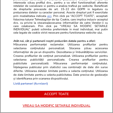
interesele si/sau profilul dvs., pentru a va oferi functionalitati aferente
lângă ceapă
retelelor de socializare si pentru a analiza traficul pe website. Beneficiati
de drepturile prevazute de art. 15-22 din GDPR in legatura cu
prelucrarea datelor cu caracter personal. Aceste drepturi pot fi exercitate
prin modalitatea indicata
aici
. Prin click pe “ACCEPT TOATE”, acceptati
folosirea tuturor Tehnologiilor de tip Cookie, care implica inclusiv acceptul
dvs. cu privire la stocarea/accesarea informatiilor de catre Vendor-ii cu
care colaboram. Prin click pe “VREAU SA MODIFIC SETARILE
INDIVIDUAL” puteti schimba preferintele in mod individual, mai putin
Lifestyle
20 iul.
cele legate de cookie strict necesare pentru functionarea website-ului.
Atât noi, cât și partenerii noștri prelucrăm datele pentru a oferi:
Măsurarea performanței reclamelor. Utilizarea profilurilor pentru
Ce este batch cooking și cum îți
selectarea conținutului personalizat. Stocarea și/sau accesarea
poate simplifica mesele
informațiilor de pe un dispozitiv. Dezvoltarea și îmbunătățirea serviciilor.
Crearea profilurilor de conținut personalizat. Utilizarea profilurilor pentru
săptămânale
selectarea publicității personalizate. Crearea profilurilor pentru
publicitate personalizată. Măsurarea performanței conținutului.
Înțelegerea publicului prin statistici sau combinații de date din surse
diferite. Utilizarea datelor limitate pentru a selecta conținutul. Utilizarea
de date limitate pentru a selecta publicitatea. Date precise de geolocație
și identificarea prin scanarea dispozitivului.
Lifestyle
20 iul.
Listă parteneri (furnizori)
ACCEPT TOATE
Ce este agar-agar și cum se
VREAU SA MODIFIC SETARILE INDIVIDUAL
utilizează