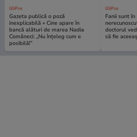
GSP.ro
GSP.ro
Gazeta publică o poză
Fanii sunt în 
inexplicabilă » Cine apare în
nerecunoscut
bancă alături de marea Nadia
doctorul ved
Comăneci: „Nu înțeleg cum e
să fie aceea
posibilă!”