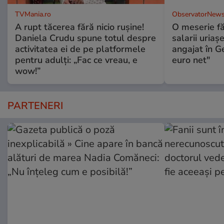
TVMania.ro
ObservatorNews
A rupt tăcerea fără nicio rușine!
O meserie fă
Daniela Crudu spune totul despre
salarii uriaş
activitatea ei de pe platformele
angajat în G
pentru adulți: „Fac ce vreau, e
euro net"
wow!”
PARTENERI