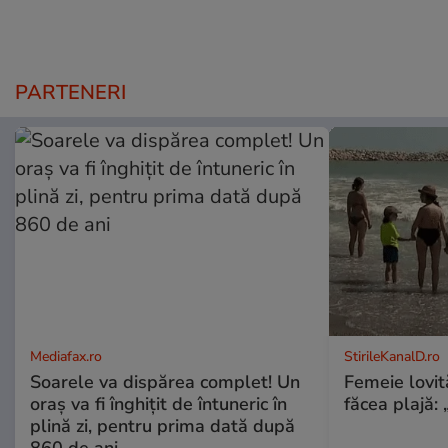
PARTENERI
Mediafax.ro
StirileKanalD.ro
Soarele va dispărea complet! Un
Femeie lovit
oraș va fi înghițit de întuneric în
făcea plajă: „
plină zi, pentru prima dată după
860 de ani