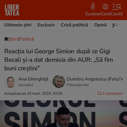
Susține
Cont
Caută
Ultimele știri
Exclusiv
Criză politică
Opinii
Video
|
Ştiri
|
Politică
Reacția lui George Simion după ce Gigi
Becali și-a dat demisia din AUR: „Să fim
buni creștini”
Ana Gherghiță
Dumitru Angelescu (Foto/Vid
Jurnalist
Fotoreporter
Actualizat pe 15 mart. 2025, 02:05
3 comentarii