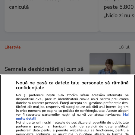
caniculă
peste 5.800 
„Nicio zi nu
Lifestyle
18 iul.
Semnele deshidratării și cum să
o previi
Nouă ne pasă ca datele tale personale să rămână
confidențiale
Noi și partenerii noștri
596
stocăm și/sau accesăm informații pe
dispozitivul dvs., precum identificatorii cookie unici pentru prelucrarea
datelor cu caracter personal. Puteți accepta sau gestiona preferințele dvs.
făcând clic mai jos, respectiv vă puteți opune utilizării unui interes legitim
Lifestyle
17 iul.
în orice moment pe pagina cu politica de confidențialitate. Aceste alegeri
vor fi raportate partenerilor noștri și nu vă vor afecta navigarea.
Mai
multe detalii
Noi si partenerii nostri (retelele de socializare si agentiile de publicitate
partenere, precum si furnizorii nostri de servicii de date analitice)
De ce să nu păstrezi cartofii
prelucram date pentru a permite website-ului sa functioneze, pentru a
personaliza continutul si anunturile publicitare afisate in functie de