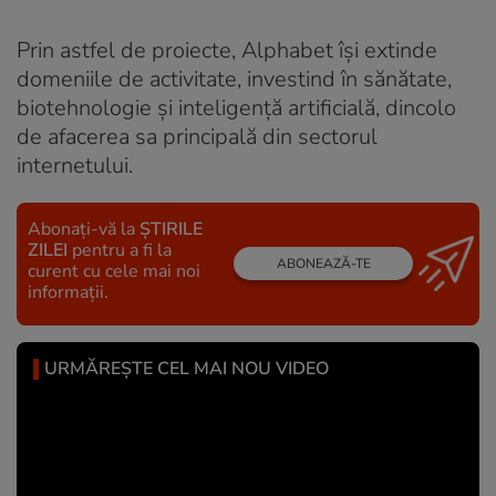
Prin astfel de proiecte, Alphabet își extinde
domeniile de activitate, investind în sănătate,
biotehnologie și inteligență artificială, dincolo
de afacerea sa principală din sectorul
internetului.
Abonați-vă la
ȘTIRILE
ZILEI
pentru a fi la
ABONEAZĂ-TE
curent cu cele mai noi
informații.
URMĂREȘTE CEL MAI NOU VIDEO