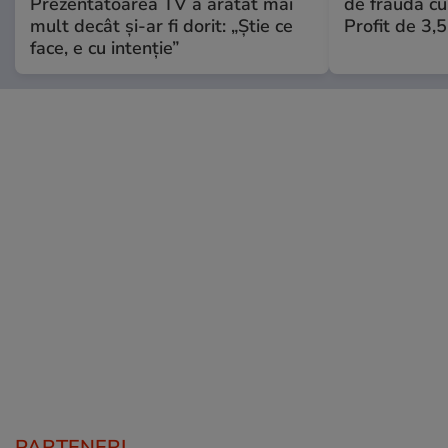
Prezentatoarea TV a arătat mai
de fraudă cu 
mult decât și-ar fi dorit: „Știe ce
Profit de 3,
face, e cu intenție”
PARTENERI