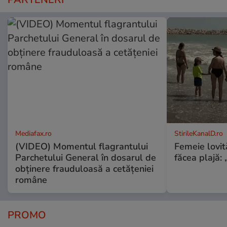
Mediafax.ro
StirileKanalD.ro
(VIDEO) Momentul flagrantului
Femeie lovit
Parchetului General în dosarul de
făcea plajă: „
obținere frauduloasă a cetățeniei
române
PROMO