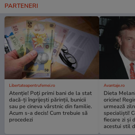
PARTENERI
Libertateapentrufemei.ro
Avantaje.ro
Atenție! Poți primi bani de la stat
Dieta Melan
dacă-ți îngrijești părinții, bunicii
oricine! Regi
sau pe cineva vârstnic din familie.
urmează zilni
Acum s-a decis! Cum trebuie să
specialiști! 
procedezi
fiecare zi și 
acestui stil 