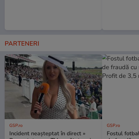
PARTENERI
GSP.ro
GSP.ro
Incident neașteptat în direct »
Fostul fotba