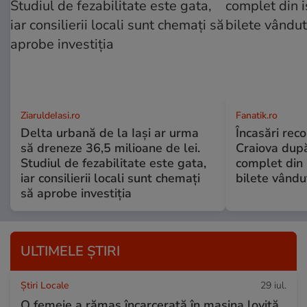
ZiaruldeIasi.ro
Fanatik.ro
Delta urbană de la Iași ar urma
Încasări reco
să dreneze 36,5 milioane de lei.
Craiova dup
Studiul de fezabilitate este gata,
complet din 
iar consilierii locali sunt chemați
bilete vându
să aprobe investiția
ULTIMELE ȘTIRI
Știri Locale
29 iul.
O femeie a rămas încarcerată în mașina lovită