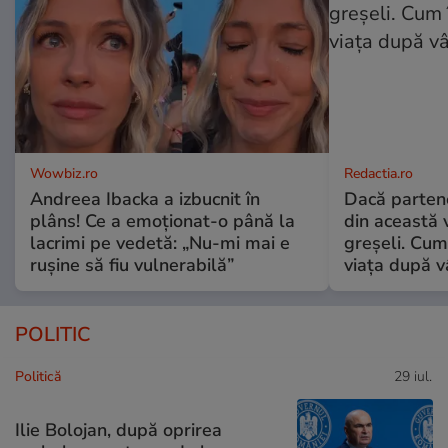
Wowbiz.ro
Redactia.ro
Andreea Ibacka a izbucnit în
Dacă parten
plâns! Ce a emoționat-o până la
din această v
lacrimi pe vedetă: „Nu-mi mai e
greșeli. Cum 
rușine să fiu vulnerabilă”
viața după v
POLITIC
Politică
29 iul.
Ilie Bolojan, după oprirea