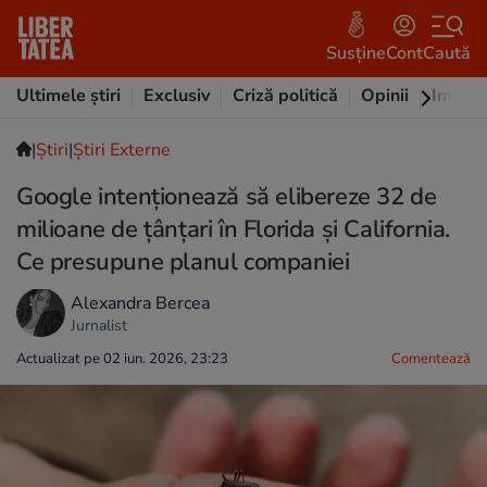
Susține
Cont
Caută
Ultimele știri
Exclusiv
Criză politică
Opinii
Intervi
|
Ştiri
|
Știri Externe
Google intenționează să elibereze 32 de
milioane de țânțari în Florida și California.
Ce presupune planul companiei
Alexandra Bercea
Jurnalist
Actualizat pe 02 iun. 2026, 23:23
Comentează