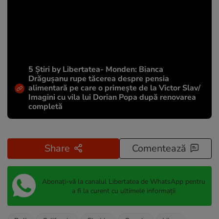
5 Știri by Libertatea- Monden: Bianca
Drăgușanu rupe tăcerea despre pensia
alimentară pe care o primește de la Victor Slav/
Imagini cu vila lui Dorian Popa după renovarea
completă
Share
Comentează
Abonați-vă la canalul Libertatea de WhatsApp pentru
a fi la curent cu ultimele informații