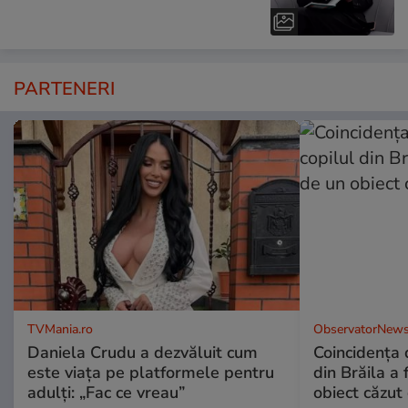
PARTENERI
TVMania.ro
ObservatorNews
Daniela Crudu a dezvăluit cum
Coincidența d
este viața pe platformele pentru
din Brăila a 
adulți: „Fac ce vreau”
obiect căzut 