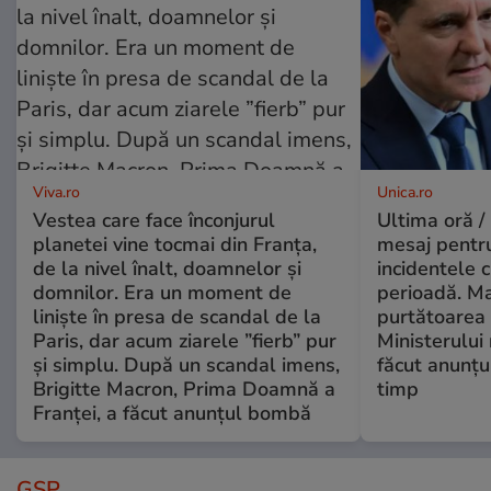
Viva.ro
Unica.ro
Vestea care face înconjurul
Ultima oră /
planetei vine tocmai din Franța,
mesaj pentr
de la nivel înalt, doamnelor și
incidentele 
domnilor. Era un moment de
perioadă. Ma
liniște în presa de scandal de la
purtătoarea 
Paris, dar acum ziarele ”fierb” pur
Ministerului
și simplu. După un scandal imens,
făcut anunțu
Brigitte Macron, Prima Doamnă a
timp
Franței, a făcut anunțul bombă
GSP