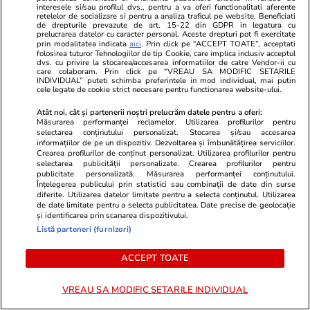
interesele si/sau profilul dvs., pentru a va oferi functionalitati aferente
retelelor de socializare si pentru a analiza traficul pe website. Beneficiati
de drepturile prevazute de art. 15-22 din GDPR in legatura cu
prelucrarea datelor cu caracter personal. Aceste drepturi pot fi exercitate
prin modalitatea indicata
aici
. Prin click pe “ACCEPT TOATE”, acceptati
folosirea tuturor Tehnologiilor de tip Cookie, care implica inclusiv acceptul
Lifestyle
27 iul.
dvs. cu privire la stocarea/accesarea informatiilor de catre Vendor-ii cu
care colaboram. Prin click pe “VREAU SA MODIFIC SETARILE
INDIVIDUAL” puteti schimba preferintele in mod individual, mai putin
cele legate de cookie strict necesare pentru functionarea website-ului.
Ce este scorțișoara Ceylon și
Atât noi, cât și partenerii noștri prelucrăm datele pentru a oferi:
Măsurarea performanței reclamelor. Utilizarea profilurilor pentru
prin ce se diferențiază
selectarea conținutului personalizat. Stocarea și/sau accesarea
informațiilor de pe un dispozitiv. Dezvoltarea și îmbunătățirea serviciilor.
Crearea profilurilor de conținut personalizat. Utilizarea profilurilor pentru
selectarea publicității personalizate. Crearea profilurilor pentru
publicitate personalizată. Măsurarea performanței conținutului.
Înțelegerea publicului prin statistici sau combinații de date din surse
diferite. Utilizarea datelor limitate pentru a selecta conținutul. Utilizarea
Tehnologie
28 iul.
de date limitate pentru a selecta publicitatea. Date precise de geolocație
și identificarea prin scanarea dispozitivului.
Listă parteneri (furnizori)
De ce curge apă din centrala
ACCEPT TOATE
termică – motive și soluții. Ce să
nu faci
VREAU SA MODIFIC SETARILE INDIVIDUAL