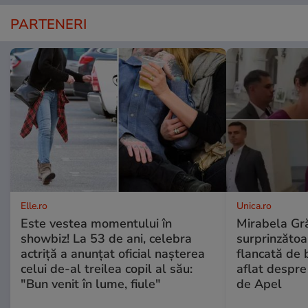
PARTENERI
Elle.ro
Unica.ro
Este vestea momentului în
Mirabela Gră
showbiz! La 53 de ani, celebra
surprinzătoar
actriță a anunțat oficial nașterea
flancată de 
celui de-al treilea copil al său:
aflat despre
"Bun venit în lume, fiule"
de Apel