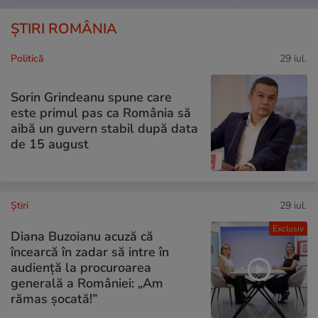
ȘTIRI ROMÂNIA
Politică
29 iul.
Sorin Grindeanu spune care
este primul pas ca România să
aibă un guvern stabil după data
de 15 august
Ştiri
29 iul.
Exclusiv
Diana Buzoianu acuză că
încearcă în zadar să intre în
audiență la procuroarea
generală a României: „Am
rămas șocată!”