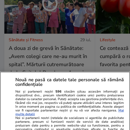
Sănătate și Fitness
29 iul.
Lifestyle
A doua zi de grevă în Sănătate:
Ce contează
„Avem colegi care ne-au murit în
cumpără o ro
spital”. Mărturii cutremurătoare
favorita pen
de la Spitalul Bagdasar-Arseni
Nouă ne pasă ca datele tale personale să rămână
confidențiale
Noi și partenerii noștri
596
stocăm și/sau accesăm informații pe
Lifestyle
26 iul.
dispozitivul dvs., precum identificatorii cookie unici pentru prelucrarea
datelor cu caracter personal. Puteți accepta sau gestiona preferințele dvs.
făcând clic mai jos, respectiv vă puteți opune utilizării unui interes legitim
în orice moment pe pagina cu politica de confidențialitate. Aceste alegeri
vor fi raportate partenerilor noștri și nu vă vor afecta navigarea.
Mai
Ploaia de meteori Delta
multe detalii
Noi si partenerii nostri (retelele de socializare si agentiile de publicitate
Aquaride 2026: când o poți
partenere, precum si furnizorii nostri de servicii de date analitice)
prelucram date pentru a permite website-ului sa functioneze, pentru a
vedea cel mai bine
personaliza continutul si anunturile publicitare afisate in functie de