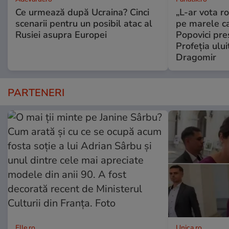
Ce urmează după Ucraina? Cinci
„L-ar vota r
scenarii pentru un posibil atac al
pe marele c
Rusiei asupra Europei
Popovici pre
Profeția ului
Dragomir
PARTENERI
Elle.ro
Unica.ro