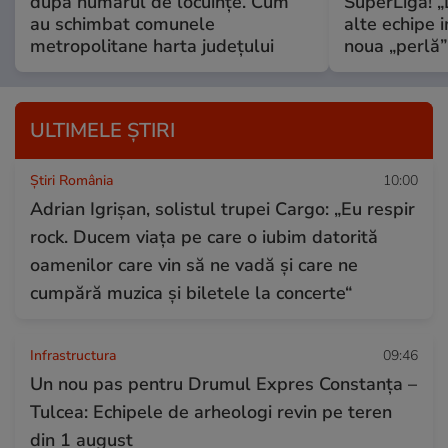
după numărul de locuințe. Cum
SuperLiga! „D
au schimbat comunele
alte echipe 
metropolitane harta județului
noua „perlă”
ULTIMELE ȘTIRI
Știri România
10:00
Adrian Igrișan, solistul trupei Cargo: „Eu respir
rock. Ducem viața pe care o iubim datorită
oamenilor care vin să ne vadă și care ne
cumpără muzica și biletele la concerte“
Infrastructura
09:46
Un nou pas pentru Drumul Expres Constanța –
Tulcea: Echipele de arheologi revin pe teren
din 1 august