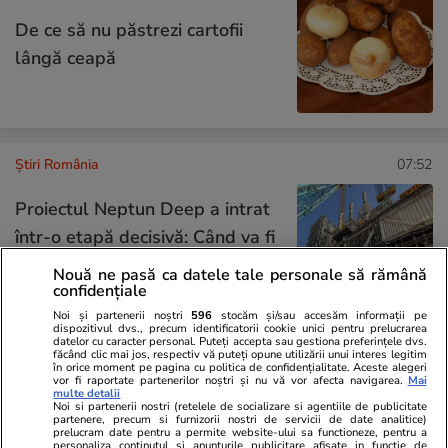
De ce să nu păstrezi cartofii
lângă ceapă
Știri România
07:52
Proiectul Neptun Deep a intrat
într-o etapă decisivă: Când va fi
extrasă prima moleculă de gaz
Nouă ne pasă ca datele tale personale să rămână
confidențiale
din Marea Neagră
Noi și partenerii noștri
596
stocăm și/sau accesăm informații pe
dispozitivul dvs., precum identificatorii cookie unici pentru prelucrarea
datelor cu caracter personal. Puteți accepta sau gestiona preferințele dvs.
făcând clic mai jos, respectiv vă puteți opune utilizării unui interes legitim
în orice moment pe pagina cu politica de confidențialitate. Aceste alegeri
Știri România
07:00
vor fi raportate partenerilor noștri și nu vă vor afecta navigarea.
Mai
multe detalii
Noi si partenerii nostri (retelele de socializare si agentiile de publicitate
partenere, precum si furnizorii nostri de servicii de date analitice)
Loto 6/49 din 26 iulie 2026.
prelucram date pentru a permite website-ului sa functioneze, pentru a
personaliza continutul si anunturile publicitare afisate in functie de