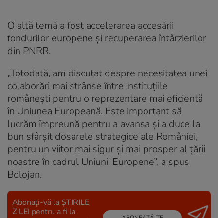
O altă temă a fost accelerarea accesării
fondurilor europene și recuperarea întârzierilor
din PNRR.
„Totodată, am discutat despre necesitatea unei
colaborări mai strânse între instituțiile
românești pentru o reprezentare mai eficientă
în Uniunea Europeană. Este important să
lucrăm împreună pentru a avansa și a duce la
bun sfârșit dosarele strategice ale României,
pentru un viitor mai sigur și mai prosper al țării
noastre în cadrul Uniunii Europene”, a spus
Bolojan.
Abonați-vă la
ȘTIRILE
ZILEI
pentru a fi la
ABONEAZĂ-TE