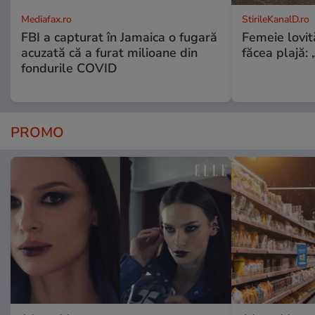
Mediafax.ro
StirileKanalD.ro
FBI a capturat în Jamaica o fugară
Femeie lovit
acuzată că a furat milioane din
făcea plajă: „
fondurile COVID
PROMO