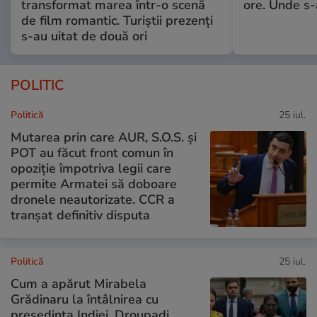
transformat marea într-o scenă
ore. Unde s
de film romantic. Turiștii prezenți
s-au uitat de două ori
POLITIC
Politică
25 iul.
Mutarea prin care AUR, S.O.S. și
POT au făcut front comun în
opoziție împotriva legii care
permite Armatei să doboare
dronele neautorizate. CCR a
tranșat definitiv disputa
Politică
25 iul.
Cum a apărut Mirabela
Grădinaru la întâlnirea cu
președinta Indiei, Droupadi