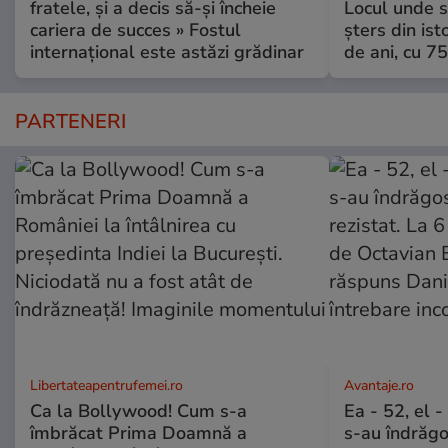
fratele, și a decis să-și încheie
Locul unde s-
cariera de succes » Fostul
șters din ist
internațional este astăzi grădinar
de ani, cu 7
PARTENERI
Libertateapentrufemei.ro
Avantaje.ro
Ca la Bollywood! Cum s-a
Ea - 52, el 
îmbrăcat Prima Doamnă a
s-au îndrăgos