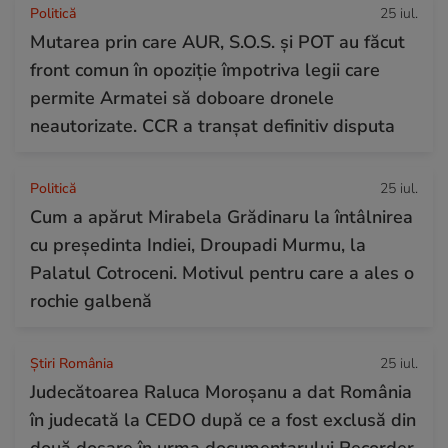
Politică
25 iul.
Mutarea prin care AUR, S.O.S. și POT au făcut
front comun în opoziție împotriva legii care
permite Armatei să doboare dronele
neautorizate. CCR a tranșat definitiv disputa
Politică
25 iul.
Cum a apărut Mirabela Grădinaru la întâlnirea
cu președinta Indiei, Droupadi Murmu, la
Palatul Cotroceni. Motivul pentru care a ales o
rochie galbenă
Știri România
25 iul.
Judecătoarea Raluca Moroșanu a dat România
în judecată la CEDO după ce a fost exclusă din
două dosare în urma documentarului Recorder