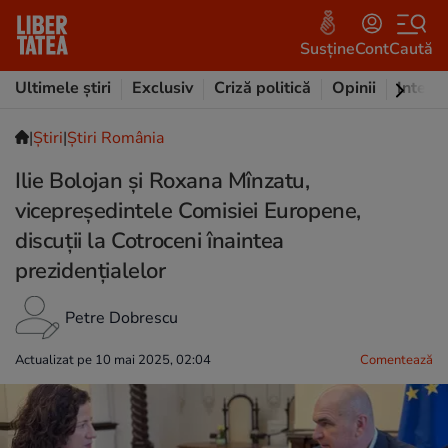
Susține
Cont
Caută
Ultimele știri
Exclusiv
Criză politică
Opinii
Intervi
|
Ştiri
|
Știri România
Ilie Bolojan și Roxana Mînzatu,
vicepreședintele Comisiei Europene,
discuții la Cotroceni înaintea
prezidențialelor
Petre Dobrescu
Actualizat pe 10 mai 2025, 02:04
Comentează