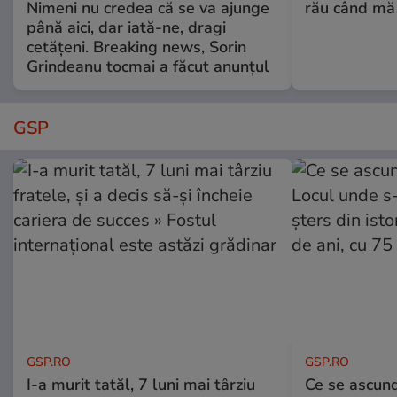
Nimeni nu credea că se va ajunge
rău când mă
până aici, dar iată-ne, dragi
cetățeni. Breaking news, Sorin
Grindeanu tocmai a făcut anunțul
GSP
GSP.RO
GSP.RO
I-a murit tatăl, 7 luni mai târziu
Ce se ascund