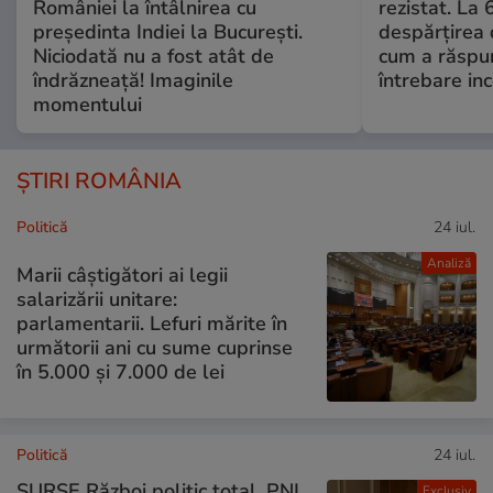
României la întâlnirea cu
rezistat. La 
președinta Indiei la București.
despărțirea 
Niciodată nu a fost atât de
cum a răspu
îndrăzneață! Imaginile
întrebare i
momentului
ȘTIRI ROMÂNIA
Politică
24 iul.
Analiză
Marii câștigători ai legii
salarizării unitare:
parlamentarii. Lefuri mărite în
următorii ani cu sume cuprinse
în 5.000 și 7.000 de lei
Politică
24 iul.
SURSE Război politic total. PNL
Exclusiv