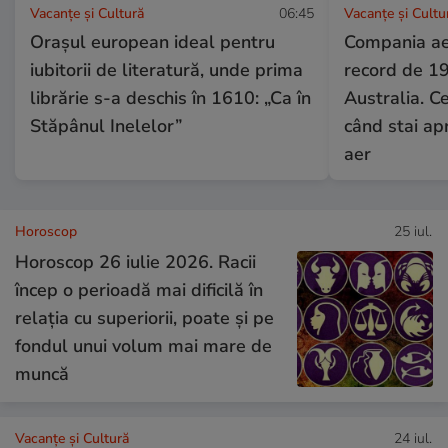
Vacanțe și Cultură
06:45
Vacanțe și Cultu
Orașul european ideal pentru
Compania ae
iubitorii de literatură, unde prima
record de 19
librărie s-a deschis în 1610: „Ca în
Australia. C
Stăpânul Inelelor”
când stai apr
aer
Horoscop
25 iul.
Horoscop 26 iulie 2026. Racii
încep o perioadă mai dificilă în
relația cu superiorii, poate și pe
fondul unui volum mai mare de
muncă
Vacanțe și Cultură
24 iul.