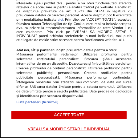
Report de peste 8,61 milioane
interesele si/sau profilul dvs., pentru a va oferi functionalitati aferente
retelelor de socializare si pentru a analiza traficul pe website. Beneficiati
de euro la 6/49, categoria I
de drepturile prevazute de art. 15-22 din GDPR in legatura cu
prelucrarea datelor cu caracter personal. Aceste drepturi pot fi exercitate
prin modalitatea indicata
aici
. Prin click pe “ACCEPT TOATE”, acceptati
folosirea tuturor Tehnologiilor de tip Cookie, care implica inclusiv acceptul
dvs. cu privire la stocarea/accesarea informatiilor de catre Vendor-ii cu
care colaboram. Prin click pe “VREAU SA MODIFIC SETARILE
INDIVIDUAL” puteti schimba preferintele in mod individual, mai putin
Știri România
07:00
cele legate de cookie strict necesare pentru functionarea website-ului.
Ce ascunde clădirea scorojită de
Reportaj
Atât noi, cât și partenerii noștri prelucrăm datele pentru a oferi:
Măsurarea performanței reclamelor. Utilizarea profilurilor pentru
lângă Casa Mița Biciclista, unde
selectarea conținutului personalizat. Stocarea și/sau accesarea
informațiilor de pe un dispozitiv. Dezvoltarea și îmbunătățirea serviciilor.
își făcea costumele Dem
Crearea profilurilor de conținut personalizat. Utilizarea profilurilor pentru
selectarea publicității personalizate. Crearea profilurilor pentru
Rădulescu. Locul renaște acum,
publicitate personalizată. Măsurarea performanței conținutului.
Înțelegerea publicului prin statistici sau combinații de date din surse
după zeci de ani
diferite. Utilizarea datelor limitate pentru a selecta conținutul. Utilizarea
de date limitate pentru a selecta publicitatea. Date precise de geolocație
și identificarea prin scanarea dispozitivului.
Listă parteneri (furnizori)
Știri România
25 iul.
Comandantul detașamentului
ACCEPT TOATE
Forțelor Aeriene Române din
VREAU SA MODIFIC SETARILE INDIVIDUAL
Lituania, pilot de F-16, explicații