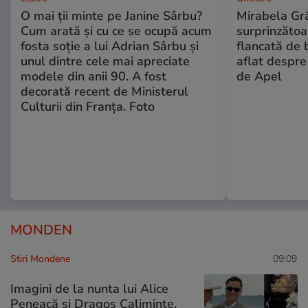
O mai ții minte pe Janine Sârbu?
Mirabela Gră
Cum arată și cu ce se ocupă acum
surprinzătoar
fosta soție a lui Adrian Sârbu și
flancată de 
unul dintre cele mai apreciate
aflat despre
modele din anii 90. A fost
de Apel
decorată recent de Ministerul
Culturii din Franța. Foto
MONDEN
Stiri Mondene
09:09
Imagini de la nunta lui Alice
Peneacă și Dragos Caliminte.