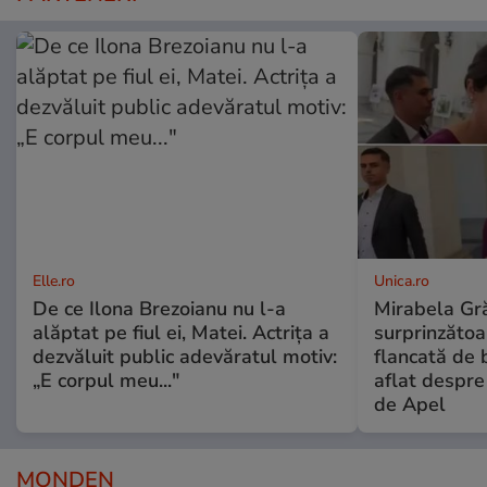
Elle.ro
Unica.ro
De ce Ilona Brezoianu nu l-a
Mirabela Gră
alăptat pe fiul ei, Matei. Actrița a
surprinzătoar
dezvăluit public adevăratul motiv:
flancată de 
„E corpul meu..."
aflat despre
de Apel
MONDEN