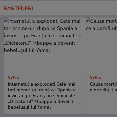
PARTENERI
GSP.ro
GSP.ro
Internetul a explodat! Cele mai
Cauza morții
tari meme-uri după ce Spania a
a dezvăluit 
învins-o pe Franța în semifinale »
„Dictatorul” Mbappe a devenit
bebelușul lui Yamal