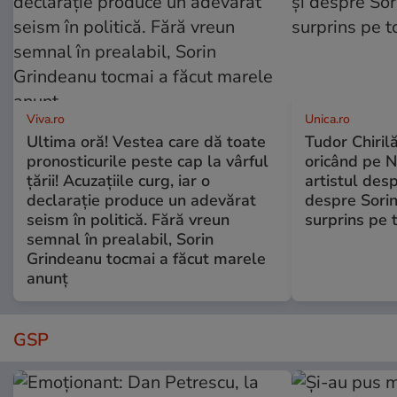
Viva.ro
Unica.ro
Ultima oră! Vestea care dă toate
Tudor Chiril
pronosticurile peste cap la vârful
oricând pe N
țării! Acuzațiile curg, iar o
artistul desp
declarație produce un adevărat
despre Sorin
seism în politică. Fără vreun
surprins pe 
semnal în prealabil, Sorin
Grindeanu tocmai a făcut marele
anunț
GSP