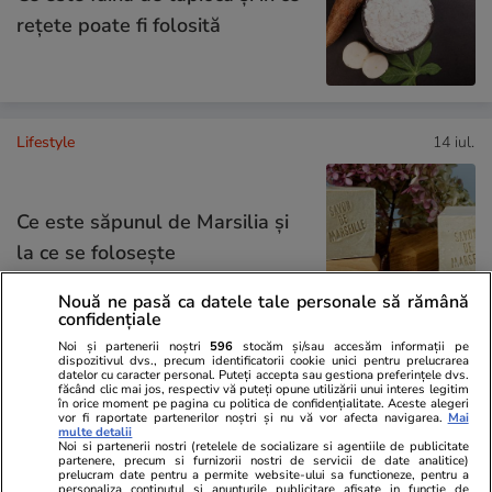
rețete poate fi folosită
Lifestyle
14 iul.
Ce este săpunul de Marsilia și
la ce se folosește
Nouă ne pasă ca datele tale personale să rămână
confidențiale
Noi și partenerii noștri
596
stocăm și/sau accesăm informații pe
dispozitivul dvs., precum identificatorii cookie unici pentru prelucrarea
Știri România
17 iul.
datelor cu caracter personal. Puteți accepta sau gestiona preferințele dvs.
făcând clic mai jos, respectiv vă puteți opune utilizării unui interes legitim
în orice moment pe pagina cu politica de confidențialitate. Aceste alegeri
Fake news demontat de Apele
vor fi raportate partenerilor noștri și nu vă vor afecta navigarea.
Mai
multe detalii
Române: „Nu transformăm
Noi si partenerii nostri (retelele de socializare si agentiile de publicitate
partenere, precum si furnizorii nostri de servicii de date analitice)
prelucram date pentru a permite website-ului sa functioneze, pentru a
folosirea apei din fântâni într-o
personaliza continutul si anunturile publicitare afisate in functie de