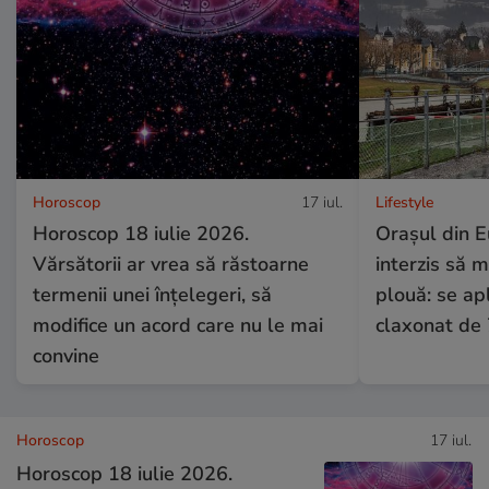
Horoscop
17 iul.
Lifestyle
Horoscop 18 iulie 2026.
Orașul din E
Vărsătorii ar vrea să răstoarne
interzis să 
termenii unei înțelegeri, să
plouă: se apl
modifice un acord care nu le mai
claxonat de
convine
Horoscop
17 iul.
Horoscop 18 iulie 2026.