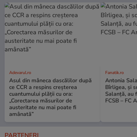
Adevarul.ro
Fanatik.ro
Asul din mâneca dascălilor după
Antonia Salan
ce CCR a respins creșterea
Bîrligea, și 
cuantumului plății cu ora:
Salanță, au f
„Corectarea măsurilor de
FCSB – FC A
austeritate nu mai poate fi
amânată”
PARTENERI