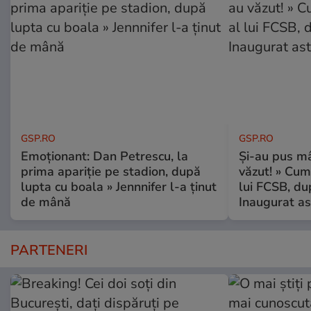
GSP.RO
GSP.RO
Emoționant: Dan Petrescu, la
Și-au pus mâ
prima apariție pe stadion, după
văzut! » Cum
lupta cu boala » Jennnifer l-a ținut
lui FCSB, du
de mână
Inaugurat as
PARTENERI