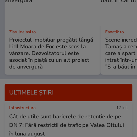
ZiaruldeIasi.ro
Fanatik.ro
Proiectul imobiliar pregătit lângă
Scene incred
Lidl Moara de Foc este scos la
Tamaș a reco
vânzare. Dezvoltatorul este
care a spart
asociat în piață cu un alt proiect
intrat într-u
de anvergură
”S-a băut în 
ULTIMELE ȘTIRI
Infrastructura
17 iul.
Cât de utile sunt barierele de retenție de pe
DN 7: Fără restricții de trafic pe Valea Oltului
în luna august