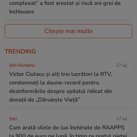
complexat” a fost arestat și riscă ani grei de
închisoare
Citește mai multe
TRENDING
Știri România
17 iul.
Victor Ciutacu și alți trei lucrători la RTV,
condamnați la daune-record pentru
dezinformările despre spitalul ridicat din
donații de „Dăruiește Viață”
Ştiri
17 iul.
Cum arată vilele de lux închiriate de RAAPPS
la 900 de euro pe lună, în timp ce prețul pieței