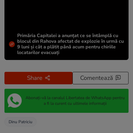
Primăria Capitalei a anunțat ce se întâmplă cu
blocul din Rahova afectat de explozie în urmă cu
9 luni și cât a plătit până acum pentru chiriile
locatarilor evacuați
Share
Comentează
Abonați-vă la canalul Libertatea de WhatsApp pentru
a fi la curent cu ultimele informații
Dinu Patriciu