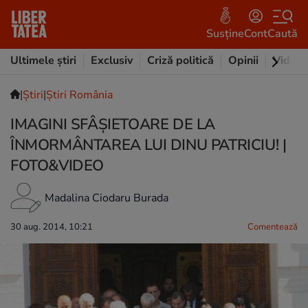
Susține
Cont
Caută
Ultimele știri
Exclusiv
Criză politică
Opinii
Video
|
Ştiri
|
Știri România
IMAGINI SFÂŞIETOARE DE LA
ÎNMORMÂNTAREA LUI DINU PATRICIU! |
FOTO&VIDEO
Madalina Ciodaru Burada
30 aug. 2014, 10:21
Comentează