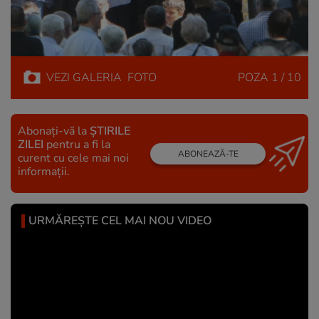
VEZI
GALERIA
FOTO
POZA
1 / 10
Abonați-vă la
ȘTIRILE
ZILEI
pentru a fi la
ABONEAZĂ-TE
curent cu cele mai noi
informații.
URMĂREȘTE CEL MAI NOU VIDEO