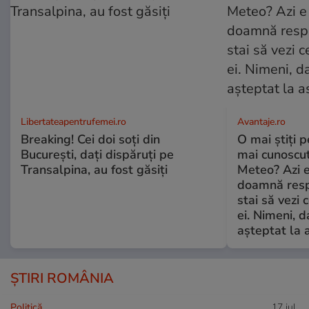
Libertateapentrufemei.ro
Avantaje.ro
Breaking! Cei doi soți din
O mai știți 
București, dați dispăruți pe
mai cunoscu
Transalpina, au fost găsiți
Meteo? Azi e
doamnă respe
stai să vezi 
ei. Nimeni, d
așteptat la 
ȘTIRI ROMÂNIA
Politică
17 iul.