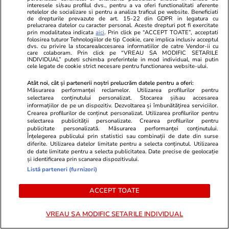
interesele si/sau profilul dvs., pentru a va oferi functionalitati aferente
infracțiune”
retelelor de socializare si pentru a analiza traficul pe website. Beneficiati
de drepturile prevazute de art. 15-22 din GDPR in legatura cu
prelucrarea datelor cu caracter personal. Aceste drepturi pot fi exercitate
prin modalitatea indicata
aici
. Prin click pe “ACCEPT TOATE”, acceptati
folosirea tuturor Tehnologiilor de tip Cookie, care implica inclusiv acceptul
dvs. cu privire la stocarea/accesarea informatiilor de catre Vendor-ii cu
Știri România
17 iul.
care colaboram. Prin click pe “VREAU SA MODIFIC SETARILE
INDIVIDUAL” puteti schimba preferintele in mod individual, mai putin
CEO-ul Renault a anunțat
cele legate de cookie strict necesare pentru functionarea website-ului.
planul pentru uzina Dacia de la
Atât noi, cât și partenerii noștri prelucrăm datele pentru a oferi:
Măsurarea performanței reclamelor. Utilizarea profilurilor pentru
Mioveni, după vizita din
selectarea conținutului personalizat. Stocarea și/sau accesarea
România: „Am stabilit trei
informațiilor de pe un dispozitiv. Dezvoltarea și îmbunătățirea serviciilor.
Crearea profilurilor de conținut personalizat. Utilizarea profilurilor pentru
priorități clare”
selectarea publicității personalizate. Crearea profilurilor pentru
publicitate personalizată. Măsurarea performanței conținutului.
Înțelegerea publicului prin statistici sau combinații de date din surse
diferite. Utilizarea datelor limitate pentru a selecta conținutul. Utilizarea
de date limitate pentru a selecta publicitatea. Date precise de geolocație
Știri România
17 iul.
și identificarea prin scanarea dispozitivului.
Listă parteneri (furnizori)
Cum a fost protejat Nicușor Dan
ACCEPT TOATE
în vizita făcută la Kiev și cu ce s-
a întors din Ucraina
VREAU SA MODIFIC SETARILE INDIVIDUAL