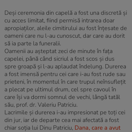
Deşi ceremonia din capelă a fost una discretă şi
cu acces limitat, fiind permisă intrarea doar
apropiaţilor, aleile cimitirului au fost înţesate de
oameni care nu l-au cunoscut, dar care au dorit
să ia parte la funeralii.
Oamenii au aşteptat zeci de minute în faţa
capelei, până când sicriul a fost scos şi dus
spre groapă şi l-au aplaudat îndelung. Durerea
a fost imensă pentru cei care i-au fost rude sau
prieteni, în momentul în care trupul neînsufleţit
a plecat pe ultimul drum, cel spre cavoul în
care îşi va dormi somnul de vechi, lângă tatăl
său, prof. dr. Valeriu Patriciu.
Lacrimile şi durerea i-au impresionat pe toţi cei
din jur, iar de departe cea mai afectată a fost
chiar soţia lui Dinu Patriciu,
Dana, care a avut